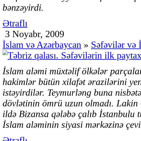
bənzəyirdi.
Ətraflı
3 Noyabr, 2009
İslam və Azərbaycan
»
Səfəvilər və 
İslam aləmi müxtəlif ölkələr parçala
hakimlər bütün xilafət ərazilərini ye
istəyirdilər. Teymurləng buna nisbət
dövlətinin ömrü uzun olmadı. Lakin
ildə Bizansa qələbə çalıb İstanbulu
İslam aləminin siyasi mərkəzinə çevi
Ətraflı