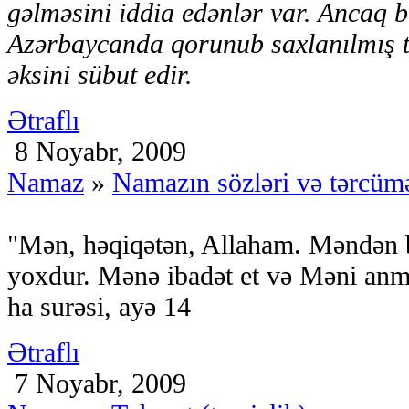
gəlməsini iddia edənlər var. Ancaq b
Azərbaycanda qorunub saxlanılmış t
əksini sübut edir.
Ətraflı
8 Noyabr, 2009
Namaz
»
Namazın sözləri və tərcüm
"Mən, həqiqətən, Allaham. Məndən b
yoxdur. Mənə ibadət et və Məni anm
ha surəsi, ayə 14
Ətraflı
7 Noyabr, 2009