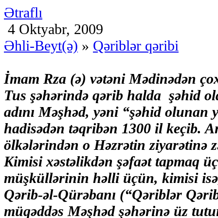
Ətraflı
4 Oktyabr, 2009
Əhli-Beyt(ə)
»
Qəriblər qəribi
İmam Rza (ə) vətəni Mədinədən ço
Tus şəhərində qərib halda şəhid o
adını Məşhəd, yəni “şəhid olunan 
hadisədən təqribən 1300 il keçib.
ölkələrindən o Həzrətin ziyarətinə zə
Kimisi xəstəlikdən şəfaət tapmaq üç
müşküllərinin həlli üçün, kimisi isə
Qərib-əl-Qürəbanı (“Qəriblər Qərib
müqəddəs Məşhəd şəhərinə üz tutu