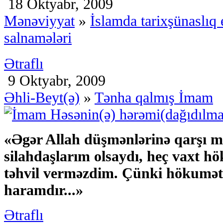
18 Oktyabr, 2009
Mənəviyyat
»
İslamda tarixşünaslıq
salnamələri
Ətraflı
9 Oktyabr, 2009
Əhli-Beyt(ə)
»
Tənha qalmış İmam
«Əgər Allah düşmənlərinə qarşı 
silahdaşlarım olsaydı, heç vaxt 
təhvil verməzdim. Çünki hökumə
haramdır...»
Ətraflı