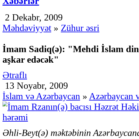
Xəbərlər
2 Dekabr, 2009
Məhdəviyyət
»
Zühur əsri
İmam Sadiq(ə): "Mehdi İslam dini
aşkar edəcək"
Ətraflı
13 Noyabr, 2009
İslam və Azərbaycan
»
Azərbaycan v
Əhli-Beyt(ə) məktəbinin Azərbaycan