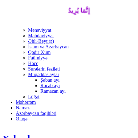
إِنَّمَا يُرِيدُ اللَّهُ لِيُذْهِبَ عَنْكُمُ الرِّجْسَ أَ
Mənəviyyat
Məhdəviyyət
Əhli-Beyt (ə)
İslam və Azərbaycan
Qədir-Xum
Fatimiyyə
Həcc
Surələrin fəziləti
Müqəddəs aylar
Şaban ayı
Rəcəb ayı
Ramazan ayı
Lüğət
Məhərrəm
Namaz
Azərbaycan fəqihləri
Əlaqə