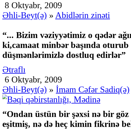
8 Oktyabr, 2009
Əhli-Beyt(ə)
»
Abidlərin zinəti
“... Bizim vəziyyətimiz o qədər ağı
ki,camaat minbər başında oturub 
düşmənlərimizlə dostluq edirlər”
Ətraflı
6 Oktyabr, 2009
Əhli-Beyt(ə)
»
İmam Cəfər Sadiq(ə)
“Ondan üstün bir şəxsi nə bir göz
eşitmiş, nə də heç kimin fikrinə b