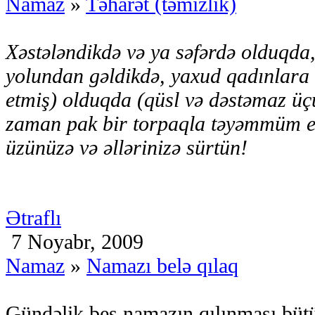
Namaz
»
Təharət (təmizlik)
Xəstələndikdə və ya səfərdə olduqda,
yolundan gəldikdə, yaxud qadınlara
etmiş) olduqda (qüsl və dəstəmaz üç
zaman pak bir torpaqla təyəmmüm ed
üzünüzə və əllərinizə sürtün!
Ətraflı
7 Noyabr, 2009
Namaz
»
Namazı belə qılaq
Gündəlik beş namazın qılınması büt