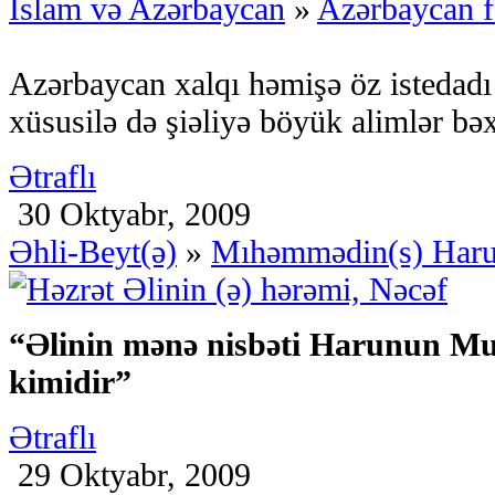
İslam və Azərbaycan
»
Azərbaycan f
Azərbaycan xalqı həmişə öz istedadı 
xüsusilə də şiəliyə böyük alimlər bə
Ətraflı
30 Oktyabr, 2009
Əhli-Beyt(ə)
»
Mıhəmmədin(s) Har
“Əlinin mənə nisbəti Harunun Mus
kimidir”
Ətraflı
29 Oktyabr, 2009