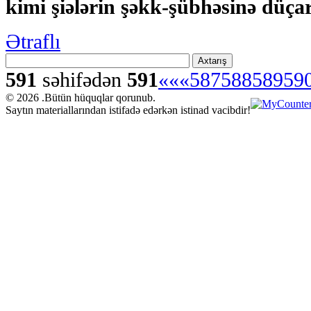
kimi şiələrin şəkk-şübhəsinə düça
Ətraflı
Axtarış
591
səhifədən
591
««
«
587
588
589
59
© 2026 .Bütün hüquqlar qorunub.
Saytın materiallarından istifadə edərkən istinad vacibdir!