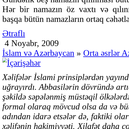
Hər bir namazın öz vaxtı və qılı
başqa bütün namazların ortaq cəhətl
Ətraflı
4 Noyabr, 2009
İslam və Azərbaycan
»
Orta əsrlər 
Xəlifələr İslami prinsiplərdən yayın
uğrayırdı. Abbasilərin dövründə artı
şəkildə səpələnmiş müstəqil ölkələrdə
formal olaraq mövcud olsa da və bütü
adından idarə etsələr də, faktiki olar
xəlifənin hakimiyyəti. Xilafət daha 