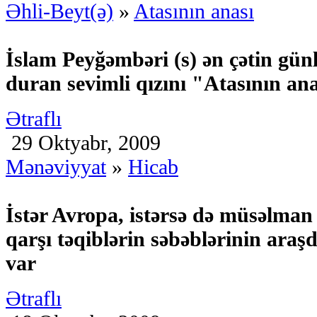
Əhli-Beyt(ə)
»
Atasının anası
İslam Peyğəmbəri (s) ən çətin gün
duran sevimli qızını "Atasının an
Ətraflı
29 Oktyabr, 2009
Mənəviyyat
»
Hicab
İstər Avropa, istərsə də müsəlman
qarşı təqiblərin səbəblərinin araşd
var
Ətraflı