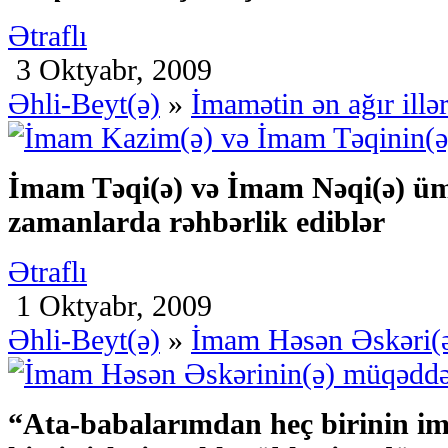
Ətraflı
3 Oktyabr, 2009
Əhli-Beyt(ə)
»
İmamətin ən ağır illər
İmam Təqi(ə) və İmam Nəqi(ə) üm
zamanlarda rəhbərlik ediblər
Ətraflı
1 Oktyabr, 2009
Əhli-Beyt(ə)
»
İmam Həsən Əskəri(
“Ata-babalarımdan heç birinin 