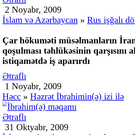
2 Noyabr, 2009
İslam və Azərbaycan
»
Rus işğalı d
Çar hökuməti müsəlmanların İran
qoşulması təhlükəsinin qarşısını 
istiqamətdə iş aparırdı
Ətraflı
1 Noyabr, 2009
Həcc
»
Həzrət İbrahimin(ə) izi ilə
Ətraflı
31 Oktyabr, 2009