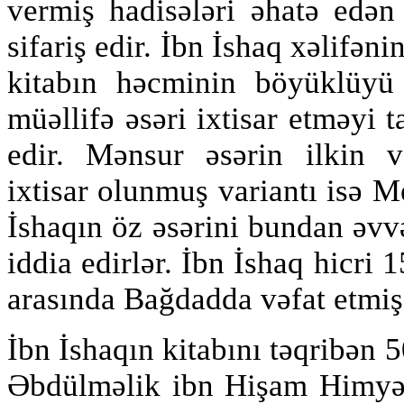
vermiş hadisələri əhatə edən
sifariş edir. İbn İshaq xəlifənin
kitabın həcminin böyüklüyü
müəllifə əsəri ixtisar etməyi ta
edir. Mənsur əsərin ilkin v
ixtisar olunmuş variantı isə M
İshaqın öz əsərini bundan əvv
iddia edirlər. İbn İshaq hicri 
arasında Bağdadda vəfat etmiş
İbn İshaqın kitabını təqribə
Əbdülməlik ibn Hişam Himyəri