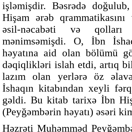
işləmişdir. Bəsrədə doğulub
Hişam ərəb qrammatikasını v
əsil-nəcabəti və qolla
mənimsəmişdi. O, İbn İsha
həyatına aid olan bölümü gö
dəqiqlikləri islah etdi, artıq b
lazım olan yerlərə öz əlavəl
İshaqın kitabından xeyli fər
gəldi. Bu kitab tarixə İbn H
(Peyğəmbərin həyatı) əsəri kim
Həzrəti Muhəmməd Peyğəmbər