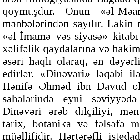
qoymuşdur. Onun «əl-Məar
mənbələrindən sayılır. Lakin 
«əl-İmamə vəs-siyasə» kitabı 
xəlifəlik qaydalarına və hakim
əsəri haqlı olaraq, ən dəyərl
edirlər. «Dinəvəri» ləqəbi i
Hənifə Əhməd ibn Davud ol
sahələrində eyni səviyyədə
Dinəvəri ərəb dilçiliyi, mə
tarix, botanika və fəlsəfə m
müəllifidir. Hərtərəfli isted