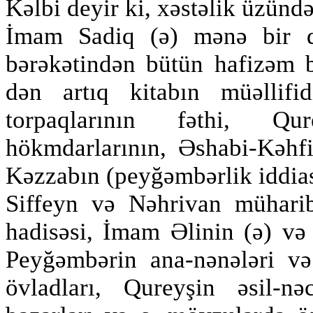
Kəlbi deyir ki, xəstəlik üzünd
İmam Sadiq (ə) mənə bir qə
bərəkətindən bütün hafizəm 
dən artıq kitabın müəllif
torpaqlarının fəthi, Qu
hökmdarlarının, Əshabi-Kəhf
Kəzzabın (peyğəmbərlik iddiası
Siffeyn və Nəhrivan müharib
hadisəsi, İmam Əlinin (ə) və
Peyğəmbərin ana-nənələri və 
övladları, Qureyşin əsil-nə