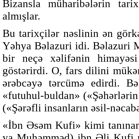
Bizansla müharibələrin tari
almışlar.
Bu tarixçilər nəslinin ən gö
Yəhya Bəlazuri idi. Bəlazuri 
bir neçə xəlifənin himayəsi
göstərirdi. O, fars dilini mükə
ərəbcəyə tərcümə edirdi. Bə
«futuhul-buldan» («Şəhərlərin
(«Şərəfli insanların əsil-nəcabə
«İbn Əsəm Kufi» kimi tanı
ya Muhəmməd) ibn Əli Kufi m