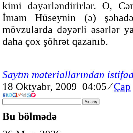
kimi dəyərləndirirlər. O, Cə
İmam Hüseynin (ə) şəhadə
mövzularda dəyərli əsərlər ya
daha çox şöhrət qazanıb.
Saytın materiallarından istifa
18 Oktyabr, 2009 04:05
⁄
Çap
Axtarış
Bu bölmədə