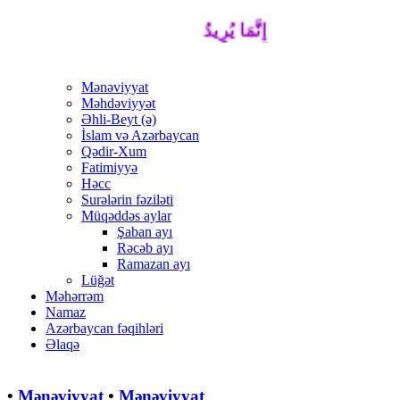
إِنَّمَا يُرِيدُ اللَّهُ لِيُذْهِبَ عَنْكُمُ الرِّجْسَ أَهْ
Mənəviyyat
Məhdəviyyət
Əhli-Beyt (ə)
İslam və Azərbaycan
Qədir-Xum
Fatimiyyə
Həcc
Surələrin fəziləti
Müqəddəs aylar
Şaban ayı
Rəcəb ayı
Ramazan ayı
Lüğət
Məhərrəm
Namaz
Azərbaycan fəqihləri
Əlaqə
•
Mənəviyyat
•
Mənəviyyat