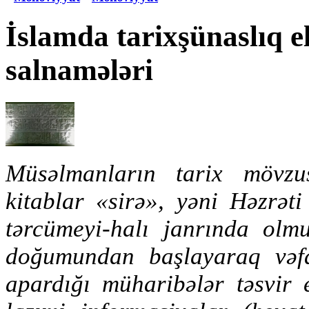
İslamda tarixşünaslıq 
salnamələri
Müsəlmanların tarix mövzu
kitablar «sirə», yəni Həzrə
tərcümeyi-halı janrında olm
doğumundan başlayaraq vəfat
apardığı müharibələr təsvir e