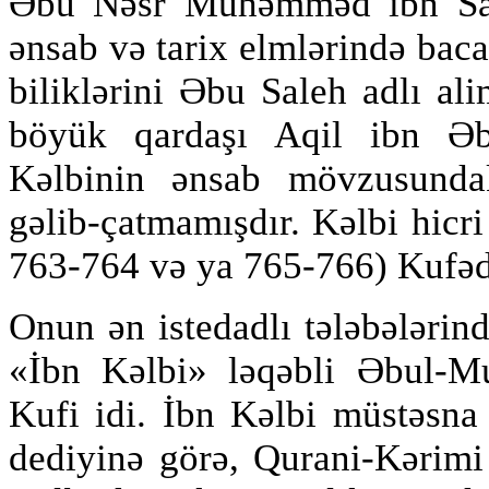
Əbu Nəsr Muhəmməd ibn Sai
ənsab və tarix elmlərində baca
biliklərini Əbu Saleh adlı al
böyük qardaşı Aqil ibn Əb
Kəlbinin ənsab mövzusunda
gəlib-çatmamışdır. Kəlbi hicri
763-764 və ya 765-766) Kufədə
Onun ən istedadlı tələbələrin
«İbn Kəlbi» ləqəbli Əbul-
Kufi idi. İbn Kəlbi müstəsna 
dediyinə görə, Qurani-Kərimi