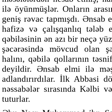
ilə öyünmüşlər. Onların arası
geniş rəvac tapmışdı. Ənsab e
hafizə və çalışqanlıq tələb 
qəbiləsinin ən azı bir neçə yüz 
şəcərəsində mövcud olan şə
halını, qəbilə qollarının təsn
deyildir. Ənsab elmi ilə mə
adlandırırdılar. İlk Abbasi
nəssabələr sırasında Kəlbi 
tuturlar.