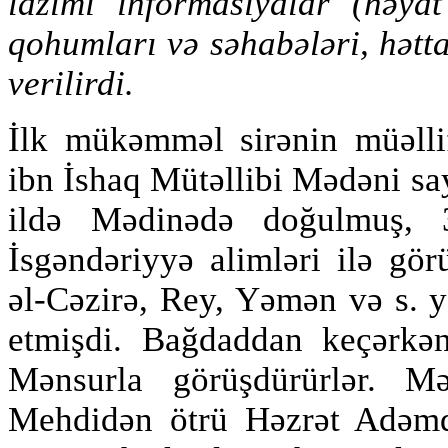
lazımi informasiyalar (həyat
qohumları və səhabələri, hətta 
verilirdi.
İlk mükəmməl sirənin müəl
ibn İshaq Mütəllibi Mədəni say
ildə Mədinədə doğulmuş, 
İsgəndəriyyə alimləri ilə gö
əl-Cəzirə, Rey, Yəmən və s. y
etmişdi. Bağdaddan keçərkən
Mənsurla görüşdürürlər. M
Mehdidən ötrü Həzrət Adəmd