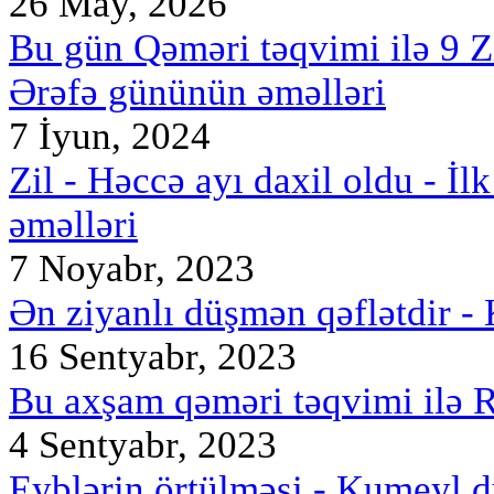
26 May, 2026
Bu gün Qəməri təqvimi ilə 9 Z
Ərəfə gününün əməlləri
7 İyun, 2024
Zil - Həccə ayı daxil oldu - İl
əməlləri
7 Noyabr, 2023
Ən ziyanlı düşmən qəflətdir -
16 Sentyabr, 2023
Bu axşam qəməri təqvimi ilə R
4 Sentyabr, 2023
Eyblərin örtülməsi - Kumeyl d