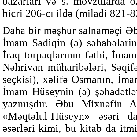
bazarları və s. mövzularda ö
hicri 206-cı ildə (miladi 821-8
Daha bir məşhur salnaməçi Ə
İmam Sadiqin (ə) səhabələri
İraq torpaqlarının fəthi, İma
Nəhrivan müharibələri, Səqif
seçkisi), xəlifə Osmanın, İm
İmam Hüseynin (ə) şəhadətlər
yazmışdır. Əbu Mixnəfin A
«Məqtəlul-Hüseyn» əsəri d
əsərləri kimi, bu kitab da itmi