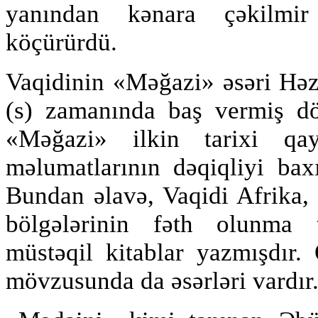
yanından kənara çəkilmir
köçürürdü.
Vaqidinin «Məğazi» əsəri H
(s) zamanında baş vermiş döy
«Məğazi» ilkin tarixi qay
məlumatlarının dəqiqliyi bax
Bundan əlavə, Vaqidi Afrika, 
bölgələrinin fəth olunma t
müstəqil kitablar yazmışdır.
mövzusunda da əsərləri vardır