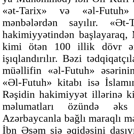
«ət-Tarix» və «əl-Futuh» 
mənbələrdən sayılır. «Ət
hakimiyyətindən başlayaraq, 
kimi ötən 100 illik dövr ə
işıqlandırılır. Bəzi tədqiqatç
müəllifin «əl-Futuh» əsərini
«Əl-Futuh» kitabı isə İslamı
Rəşidin hakimiyyət illərinə k
məlumatları özündə əks 
Azərbaycanla bağlı maraqlı m
İbn Əsəm şiə əqidəsini daşıy