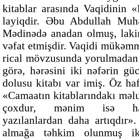
kitablar arasında Vaqidinin 
layiqdir. Əbu Abdullah Mu
Mədinədə anadan olmuş, laki
vəfat etmişdir. Vaqidi mükəmmə
rical mövzusunda yorulmadan t
görə, hərəsini iki nəfərin gü
dolusu kitabı var imiş. Öz ha
«Camaatın kitablarındakı məlu
çoxdur, mənim isə hafi
yazılanlardan daha artıqdır».
almağa təhkim olunmuş ik