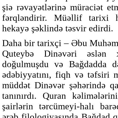
şiə rəvayətlərinə müraciət et
fərqləndirir. Müəllif tarixi 
hekayə şəklində təsvir edirdi.
Daha bir tarixçi – Əbu Muhə
Quteybə Dinəvəri əslən x
doğulmuşdu və Bağdadda dər
ədəbiyyatını, fiqh və təfsir
müddət Dinəvər şəhərində qaz
tanınırdı. Quran kəlimələrin
şairlərin tərcümeyi-halı barə
ərəb filologiyasında Bağdad 