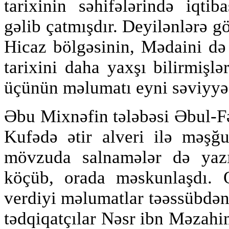
tarixinin səhifələrində iqt
gəlib çatmışdır. Deyilənlərə g
Hicaz bölgəsinin, Mədaini də
tarixini daha yaxşı bilirmişlə
üçünün məlumatı eyni səviyyə
Əbu Mixnəfin tələbəsi Əbul-
Kufədə ətir alveri ilə məşğu
mövzuda salnamələr də yazı
köçüb, orada məskunlaşdı. O
verdiyi məlumatlar təəssübdən
tədqiqatçılar Nəsr ibn Məzahi