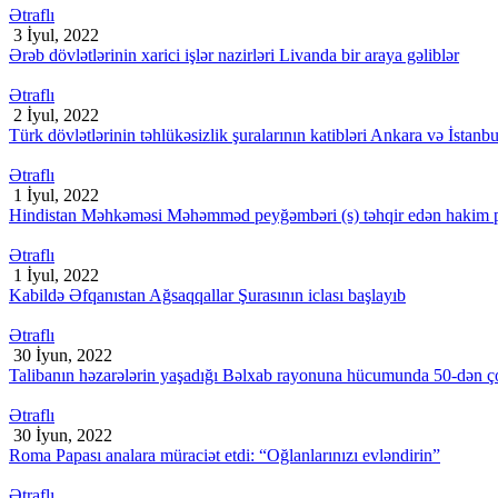
Ətraflı
3 İyul, 2022
Ərəb dövlətlərinin xarici işlər nazirləri Livanda bir araya gəliblər
Ətraflı
2 İyul, 2022
Türk dövlətlərinin təhlükəsizlik şuralarının katibləri Ankara və İstanbu
Ətraflı
1 İyul, 2022
Hindistan Məhkəməsi Məhəmməd peyğəmbəri (s) təhqir edən hakim part
Ətraflı
1 İyul, 2022
Kabildə Əfqanıstan Ağsaqqallar Şurasının iclası başlayıb
Ətraflı
30 İyun, 2022
Talibanın həzarələrin yaşadığı Bəlxab rayonuna hücumunda 50-dən ç
Ətraflı
30 İyun, 2022
Roma Papası analara müraciət etdi: “Oğlanlarınızı evləndirin”
Ətraflı