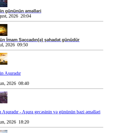
in gününün əməlləri
ust, 2026 20:04
ün İmam Səccadın(ə) şəhadət günüdür
ul, 2026 09:50
n Aşuradır
un, 2026 08:40
 Aşuradır - Aşura gecəsinin və gününün bəzi əməlləri
un, 2026 18:20