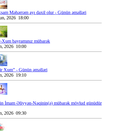
şam Məhərrəm ayı daxil olur - Günün əməlləri
un, 2026 18:00
r-Xum bayramınız mübarək
n, 2026 10:00
ir Xum” - Günün əməlləri
n, 2026 19:10
ün İmam Əliyyən-Nəqinin(ə) mübarək mövlud günüdür
n, 2026 09:30