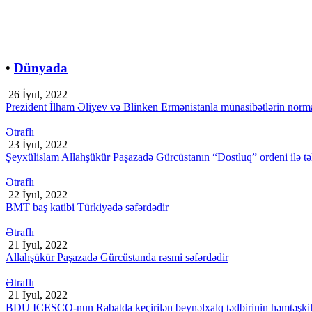
•
Dünyada
26 İyul, 2022
Prezident İlham Əliyev və Blinken Ermənistanla münasibətlərin norm
Ətraflı
23 İyul, 2022
Şeyxülislam Allahşükür Paşazadə Gürcüstanın “Dostluq” ordeni ilə təl
Ətraflı
22 İyul, 2022
BMT baş katibi Türkiyədə səfərdədir
Ətraflı
21 İyul, 2022
Allahşükür Paşazadə Gürcüstanda rəsmi səfərdədir
Ətraflı
21 İyul, 2022
BDU ICESCO-nun Rabatda keçirilən beynəlxalq tədbirinin həmtəşkila