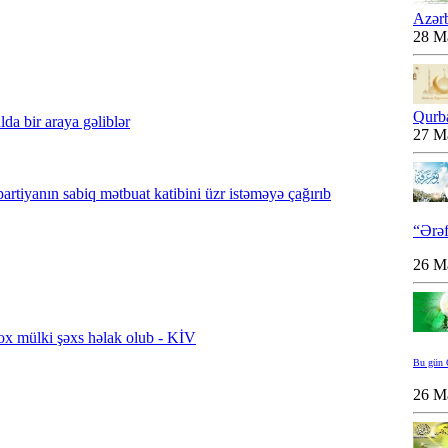
Azər
28 M
Qurb
lda bir araya gəliblər
27 M
iyanın sabiq mətbuat katibini üzr istəməyə çağırıb
“Ərəf
26 M
ox mülki şəxs həlak olub - KİV
Bu gün Q
26 M