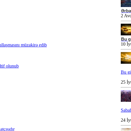
Ərbə
2 Avq
Bu g
10 İy
allaşmasını müzakirə edib
tif olunub
Bu gü
25 İy
Sabah
24 İy
tçısıdır