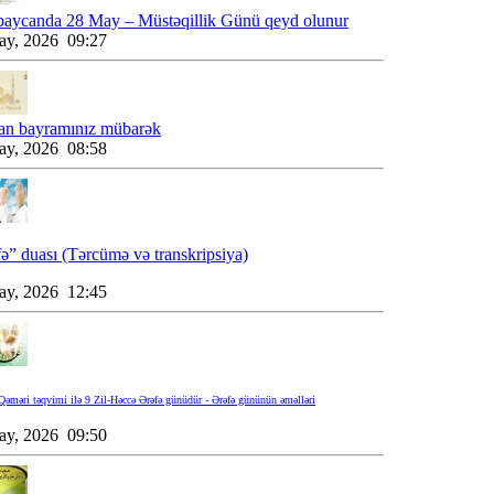
baycanda 28 May – Müstəqillik Günü qeyd olunur
ay, 2026 09:27
an bayramınız mübarək
ay, 2026 08:58
ə” duası (Tərcümə və transkripsiya)
ay, 2026 12:45
əməri təqvimi ilə 9 Zil-Həccə Ərəfə günüdür - Ərəfə gününün əməlləri
ay, 2026 09:50