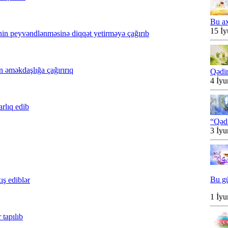
Bu ax
15 İy
nin peyvəndlənməsinə diqqət yetirməyə çağırıb
 əməkdaşlığa çağırırıq
Qədi
4 İyu
rlıq edib
“Qəd
3 İyu
Bu g
ış ediblər
1 İyu
 tapılıb