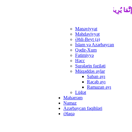
نَّمَا يُرِيدُ اللَّهُ لِيُذْهِبَ عَنْكُمُ الرِّجْسَ أَهْلَ الْبَيْتِ وَيُطَهِّرَكُم
Mənəviyyat
Məhdəviyyət
Əhli-Beyt (ə)
İslam və Azərbaycan
Qədir-Xum
Fatimiyyə
Həcc
Surələrin fəziləti
Müqəddəs aylar
Şaban ayı
Rəcəb ayı
Ramazan ayı
Lüğət
Məhərrəm
Namaz
Azərbaycan fəqihləri
Əlaqə