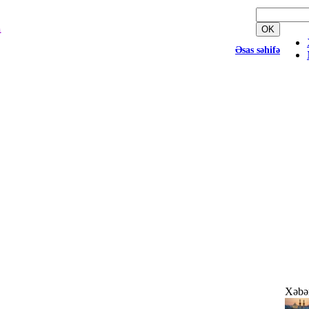
إِ
OK
Əsas səhifə
Xəbər