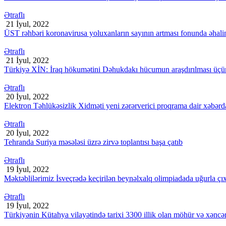
Ətraflı
21 İyul, 2022
ÜST rəhbəri koronavirusa yoluxanların sayının artması fonunda əhali
Ətraflı
21 İyul, 2022
Türkiyə XİN: İraq hökumətini Dəhukdakı hücumun araşdırılması üçün
Ətraflı
20 İyul, 2022
Elektron Təhlükəsizlik Xidməti yeni zərərverici proqrama dair xəbərda
Ətraflı
20 İyul, 2022
Tehranda Suriya məsələsi üzrə zirvə toplantısı başa çatıb
Ətraflı
19 İyul, 2022
Məktəblilərimiz İsveçrədə keçirilən beynəlxalq olimpiadada uğurla çıx
Ətraflı
19 İyul, 2022
Türkiyənin Kütahya vilayətində tarixi 3300 illik olan möhür və xəncər