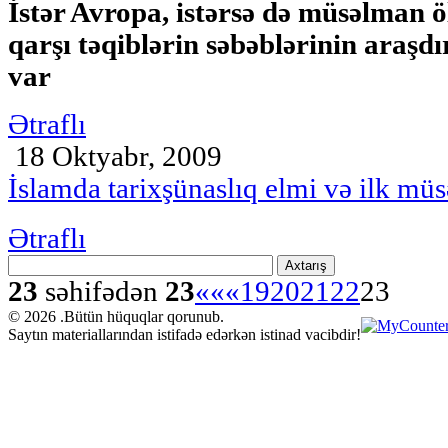
İstər Avropa, istərsə də müsəlman ö
qarşı təqiblərin səbəblərinin araşdı
var
Ətraflı
18 Oktyabr, 2009
İslamda tarixşünaslıq elmi və ilk mü
Ətraflı
Axtarış
23
səhifədən
23
««
«
19
20
21
22
23
© 2026 .Bütün hüquqlar qorunub.
Saytın materiallarından istifadə edərkən istinad vacibdir!