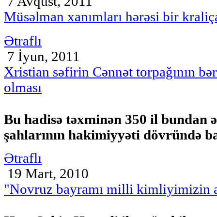
7 Avqust, 2011
Müsəlman xanımları hərəsi bir kraliç
Ətraflı
7 İyun, 2011
Xristian səfirin Cənnət torpağının b
olması
Bu hadisə təxminən 350 il bundan ə
şahlarının hakimiyyəti dövründə b
Ətraflı
19 Mart, 2010
"Novruz bayramı milli kimliyimizin a