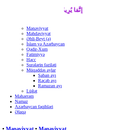
إِنَّمَا يُرِيدُ اللَّهُ لِيُذْهِبَ عَنْكُمُ الرِّجْسَ 
Mənəviyyat
Məhdəviyyət
Əhli-Beyt (ə)
İslam və Azərbaycan
Qədir-Xum
Fatimiyyə
Həcc
Surələrin fəziləti
Müqəddəs aylar
Şaban ayı
Rəcəb ayı
Ramazan ayı
Lüğət
Məhərrəm
Namaz
Azərbaycan fəqihləri
Əlaqə
•
Mənəviyyat
•
Mənəviyyat