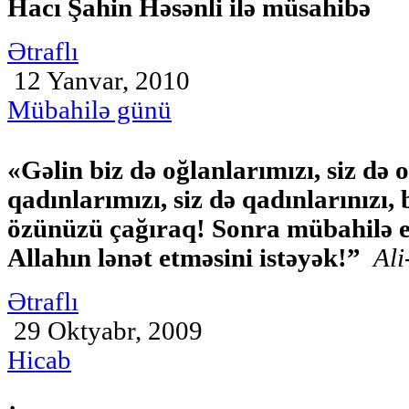
Hacı Şahin Həsənli ilə müsahibə
Ətraflı
12 Yanvar, 2010
Mübahilə günü
«Gəlin biz də oğlanlarımızı, siz də o
qadınlarımızı, siz də qadınlarınızı,
özünüzü çağıraq! Sonra mübahilə e
Allahın lənət etməsini istəyək!”
Ali
Ətraflı
29 Oktyabr, 2009
Hicab