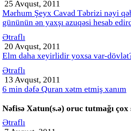
25 Avqust, 2011
Mərhum Şeyx Cavad Təbrizi nəyi qə
gününün ən yaxşı azuqəsi hesab edir
Ətraflı
20 Avqust, 2011
Elm daha xeyirlidir yoxsa var-dövlət
Ətraflı
13 Avqust, 2011
6 min dəfə Quran xətm etmiş xanım
Nəfisə Xatun(s.ə) oruc tutmağı çox 
Ətraflı