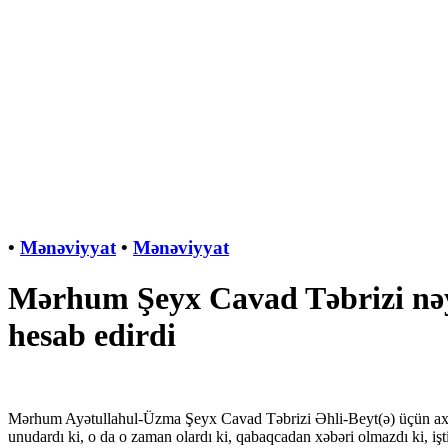
•
Mənəviyyat
•
Mənəviyyat
Mərhum Şeyx Cavad Təbrizi nəy
hesab edirdi
Mərhum Ayətullahul-Üzma Şeyx Cavad Təbrizi Əhli-Beyt(ə) üçün axıtdığ
unudardı ki, o da o zaman olardı ki, qabaqcadan xəbəri olmazdı ki, i