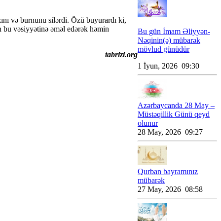
nı və burnunu silərdi. Özü buyurardı ki,
n bu vəsiyyətinə əməl edərək həmin
Bu gün İmam Əliyyən-
Nəqinin(ə) mübarək
mövlud günüdür
tabrizi.org
1 İyun, 2026 09:30
Azərbaycanda 28 May –
Müstəqillik Günü qeyd
olunur
28 May, 2026 09:27
Qurban bayramınız
mübarək
27 May, 2026 08:58