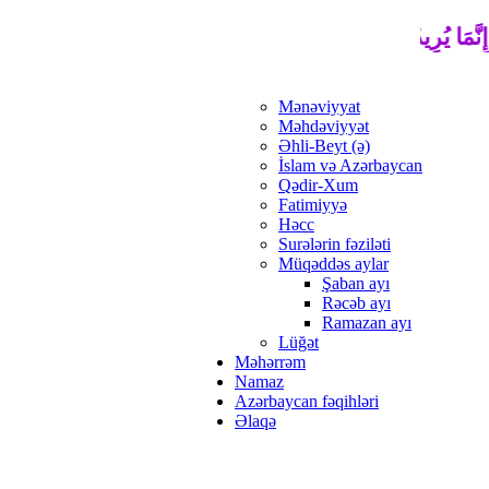
نَّمَا يُرِيدُ اللَّهُ لِيُذْهِبَ عَنْكُمُ الرِّجْسَ أَهْلَ الْبَيْتِ وَيُطَهِّرَكُم
Mənəviyyat
Məhdəviyyət
Əhli-Beyt (ə)
İslam və Azərbaycan
Qədir-Xum
Fatimiyyə
Həcc
Surələrin fəziləti
Müqəddəs aylar
Şaban ayı
Rəcəb ayı
Ramazan ayı
Lüğət
Məhərrəm
Namaz
Azərbaycan fəqihləri
Əlaqə