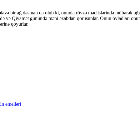
avə bir ağ dəsmalı da olub ki, onunla rövzə məclislərində mübarək ağzı
brdə və Qiyamət günündə məni əzabdan qorusunlar. Onun övladları onu
ərinə qoyurlar.
ün əməlləri