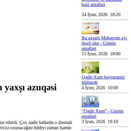
bəzi əməlləri
24 İyun, 2026 18:20
Bu axşam Məhərrəm ayı
daxil olur - Günün
əməlləri
15 İyun, 2026 18:00
Qədir-Xum bayramınız
mübarək
 yaxşı azuqəsi
4 İyun, 2026 10:00
“Qədir Xum” - Günün
əməlləri
3 İyun, 2026 19:10
ır edərdi. Çox nadir hallarda o dəsmalı
 rövzə oxunacağını bildiyi zaman həmin