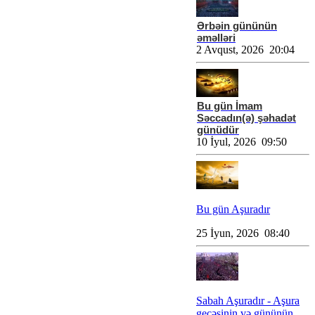
Ərbəin gününün
əməlləri
2 Avqust, 2026 20:04
Bu gün İmam
Səccadın(ə) şəhadət
günüdür
10 İyul, 2026 09:50
Bu gün Aşuradır
25 İyun, 2026 08:40
Sabah Aşuradır - Aşura
gecəsinin və gününün