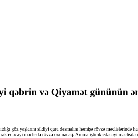
i qəbrin və Qiyamət gününün ən
ı göz yaşlarını sildiyi qara dəsmalını həmişə rövzə məclislərində haz
ştirak edəcəyi məclisdə rövzə oxunacaq. Amma iştirak edəcəyi məclisdə