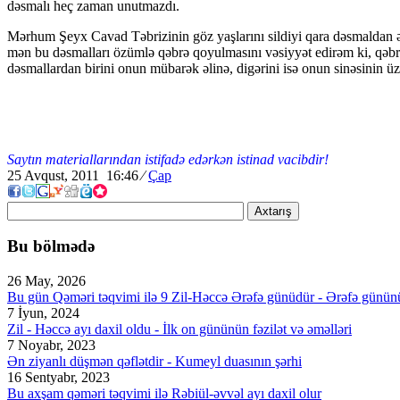
dəsmalı heç zaman unutmazdı.
Mərhum Şeyx Cavad Təbrizinin göz yaşlarını sildiyi qara dəsmaldan əl
mən bu dəsmalları özümlə qəbrə qoyulmasını vəsiyyət edirəm ki, qə
dəsmallardan birini onun mübarək əlinə, digərini isə onun sinəsinin üz
Saytın materiallarından istifadə edərkən istinad vacibdir!
25 Avqust, 2011 16:46
⁄
Çap
Axtarış
Bu bölmədə
26 May, 2026
Bu gün Qəməri təqvimi ilə 9 Zil-Həccə Ərəfə günüdür - Ərəfə günün
7 İyun, 2024
Zil - Həccə ayı daxil oldu - İlk on gününün fəzilət və əməlləri
7 Noyabr, 2023
Ən ziyanlı düşmən qəflətdir - Kumeyl duasının şərhi
16 Sentyabr, 2023
Bu axşam qəməri təqvimi ilə Rəbiül-əvvəl ayı daxil olur