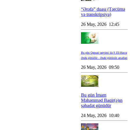
“Ərəfə” duası (Tərcümə
və transkripsiya)
26 May, 2026 12:45
Bu gün Qəməri təqvimi ilə 9 Zil-Həccə
Ərəfə günüdür - Ərəfə gününün əməlləri
26 May, 2026 09:50
Bu gün İmam
Məhəmməd Baqir(ə)ın
şəhadət günüdür
24 May, 2026 10:40