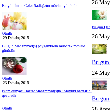
26 May
Bu gün İmam Cəfər Sadiq(ə)ın mövlud günüdür
Bu gün Qəmə
Ətraflı
26 May
29 Dekabr, 2015
Bu gün Məhəmməd(s) peyğəmbərin mübarək mövlud
günüdür
Bu gün
24 May
Ətraflı
23 Dekabr, 2015
İslam dünyası Həzrət Məhəmməd(s)ın "Mövlud həftəsi"ni
qeyd edir
Bu gün
28 Apre
Ətraflı