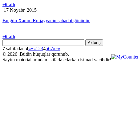
Ətraflı
17 Noyabr, 2015
Bu gün Xanım Ruqəyyənin şəhadət günüdür
Ətraflı
Axtarış
7
səhifədən
4
««
«
1
2
3
4
5
6
7
»
»»
© 2026 .Bütün hüquqlar qorunub.
Saytın materiallarından istifadə edərkən istinad vacibdir!