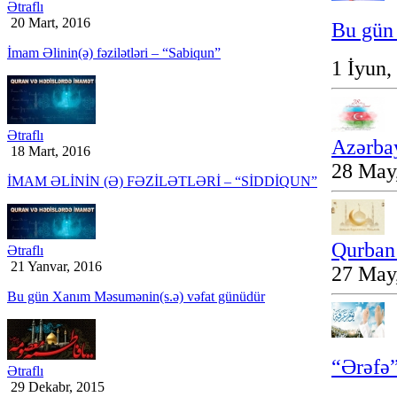
Ətraflı
20 Mart, 2016
Bu gün
İmam Əlinin(ə) fəzilətləri – “Sabiqun”
1 İyun,
Ətraflı
Azərba
18 Mart, 2016
28 May
İMAM ƏLİNİN (Ə) FƏZİLƏTLƏRİ – “SİDDİQUN”
Qurban
Ətraflı
21 Yanvar, 2016
27 May
Bu gün Xanım Məsumənin(s.ə) vəfat günüdür
“Ərəfə”
Ətraflı
29 Dekabr, 2015