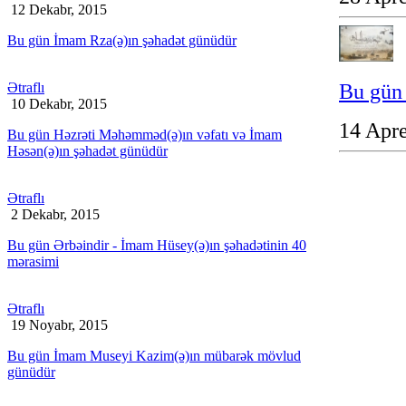
12 Dekabr, 2015
Bu gün İmam Rza(ə)ın şəhadət günüdür
Bu gün 
Ətraflı
10 Dekabr, 2015
14 Apre
Bu gün Həzrəti Məhəmməd(ə)ın vəfatı və İmam
Həsən(ə)ın şəhadət günüdür
Ətraflı
2 Dekabr, 2015
Bu gün Ərbəindir - İmam Hüsey(ə)ın şəhadətinin 40
mərasimi
Ətraflı
19 Noyabr, 2015
Bu gün İmam Museyi Kazim(ə)ın mübarək mövlud
günüdür