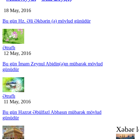
18 May, 2016
Bu gün Hz. Əli Əkbərin (ə) mövlud günüdür
Ətraflı
12 May, 2016
Bu gün İmam Zeynul Abidin(ə)ın mübarək mövlud
günüdür
Ətraflı
11 May, 2016
Bu gün Həzrət Əbülfəzl Abbasın mübarək mövlud
günüdür
Xəbər l