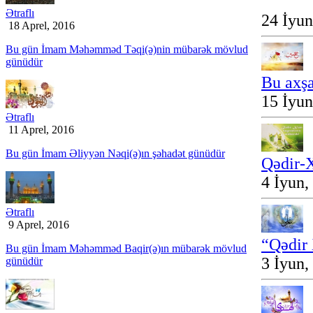
Ətraflı
24 İyu
18 Aprel, 2016
Bu gün İmam Məhəmməd Təqi(ə)nin mübarək mövlud
günüdür
Bu axşa
15 İyu
Ətraflı
11 Aprel, 2016
Bu gün İmam Əliyyən Nəqi(ə)ın şəhadət günüdür
Qədir-
4 İyun,
Ətraflı
9 Aprel, 2016
“Qədir
Bu gün İmam Məhəmməd Baqir(ə)ın mübarək mövlud
3 İyun,
günüdür