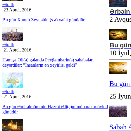
Ətraflı
23 Aprel, 2016
Ərbəin
2 Avqus
Bu gün Xanım Zeynəbin (s.ə) vəfat günüdür
Bu gün
Ətraflı
21 Aprel, 2016
10 İyul
Həmişə Әli(ə) gələndə Peyğəmbərin(s) səhabələri
deyərdilər: "İnsanların ən xeyirlisi gəldi”
Bu gün
Ətraflı
25 İyu
21 Aprel, 2016
Bu gün Əmirəlmöminin Həzrət Əli(ə)ın mübarək mövlud
günüdür
Sabah A