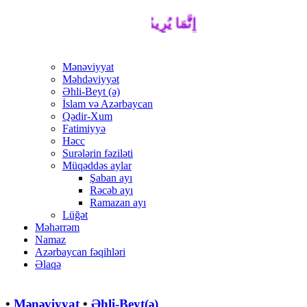
إِنَّمَا يُرِيدُ اللَّهُ لِيُذْهِبَ عَنْكُمُ الرِّجْسَ أ
Mənəviyyat
Məhdəviyyət
Əhli-Beyt (ə)
İslam və Azərbaycan
Qədir-Xum
Fatimiyyə
Həcc
Surələrin fəziləti
Müqəddəs aylar
Şaban ayı
Rəcəb ayı
Ramazan ayı
Lüğət
Məhərrəm
Namaz
Azərbaycan fəqihləri
Əlaqə
•
Mənəviyyat
•
Əhli-Beyt(ə)