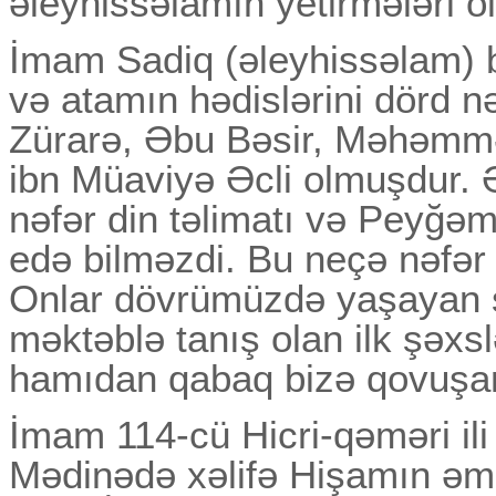
əleyhissəlamın yetirmələri o
İmam Sadiq (əleyhissəlam) b
və atamın hədislərini dörd nə
Zürarə, Əbu Bəsir, Məhəmm
ibn Müaviyə Əcli olmuşdur. 
nəfər din təlimatı və Peyğə
edə bilməzdi. Bu neçə nəfər 
Onlar dövrümüzdə yaşayan ş
məktəblə tanış olan ilk şəx
hamıdan qabaq bizə qovuşanl
İmam 114-cü Hicri-qəməri ili
Mədinədə xəlifə Hişamın əmr