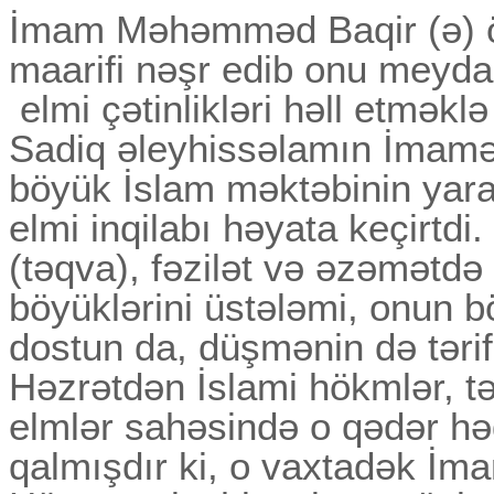
İmam Məhəmməd Baqir (ə) ö
maarifi nəşr edib onu meyd
elmi çətinlikləri həll etmək
Sadiq əleyhissəlamın İmamət
böyük İslam məktəbinin yar
elmi inqilabı həyata keçirtdi
(təqva), fəzilət və əzəmətd
böyüklərini üstələmi, onun 
dostun da, düşmənin də tərif
Həzrətdən İslami hökmlər, təf
elmlər sahəsində o qədər hə
qalmışdır ki, o vaxtadək İ