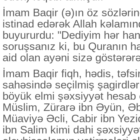
İmam Baqir (ə)ın öz sözləri
istinad edərək Allah kəlamın
buyururdu: "Dediyim hər ha
soruşsanız ki, bu Quranın 
aid olan ayəni sizə göstərər
İmam Baqir fiqh, hədis, təfsi
sahəsində seçilmiş şagirdlər 
böyük elmi şəxsiyyət hesab
Müslim, Zürarə ibn Əyün, Əb
Müaviyə Əcli, Cabir ibn Yez
ibn Salim kimi dahi şəxsiyyə