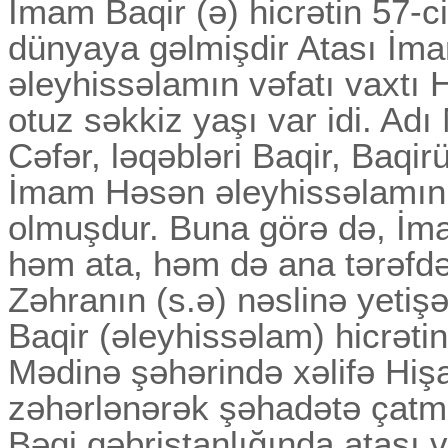
İmam Baqir (ə) hicrətin 57-c
dünyaya gəlmişdir Atası İma
əleyhissəlamın vəfatı vaxtı 
otuz səkkiz yaşı var idi. 
Cəfər, ləqəbləri Baqir, Baqi
İmam Həsən əleyhissəlamın
olmuşdur. Buna görə də, İm
həm ata, həm də ana tərəfdə
Zəhranın (s.ə) nəslinə yetiş
Baqir (əleyhissəlam) hicrəti
Mədinə şəhərində xəlifə Hiş
zəhərlənərək şəhadətə çatm
Bəqi qəbristanlığında atası v