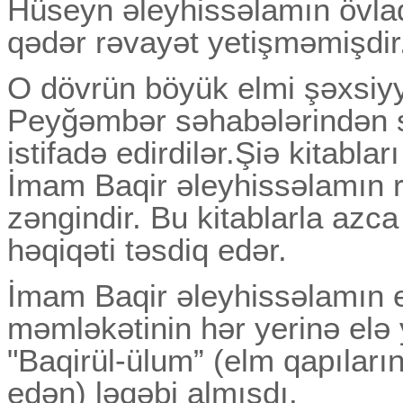
Hüseyn əleyhissəlamın övlad
qədər rəvayət yetişməmişdir
O dövrün böyük elmi şəxsiyy
Peyğəmbər səhabələrindən s
istifadə edirdilər.Şiə kitabla
İmam Baqir əleyhissəlamın rə
zəngindir. Bu kitablarla azca
həqiqəti təsdiq edər.
İmam Baqir əleyhissəlamın 
məmləkətinin hər yerinə elə 
"Baqirül-ülum” (elm qapıların
edən) ləqəbi almışdı.