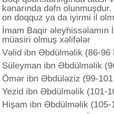
kənarında dəfn olunmuşdur.
on doqquz ya da iyirmi il ol
İmam Baqir əleyhissəlamın 
müasiri olmuş xəlifələr
Vəlid ibn Əbdülməlik (86-96 
Süleyman ibn Əbdülməlik (96
Ömər ibn Əbdüləziz (99-101 
Yezid ibn Əbdülməlik (101-1
Hişam ibn Əbdülməlik (105-1