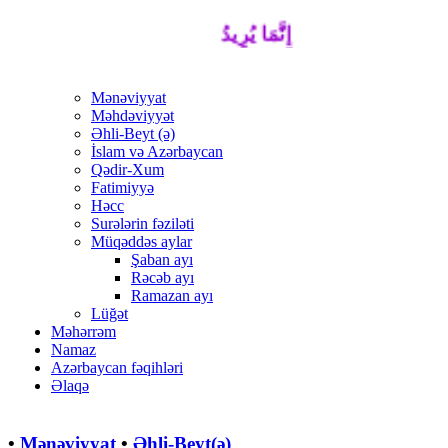
إِنَّمَا يُرِيدُ اللَّهُ لِيُذْهِبَ عَنْكُمُ الرِّجْسَ أَ
Mənəviyyat
Məhdəviyyət
Əhli-Beyt (ə)
İslam və Azərbaycan
Qədir-Xum
Fatimiyyə
Həcc
Surələrin fəziləti
Müqəddəs aylar
Şaban ayı
Rəcəb ayı
Ramazan ayı
Lüğət
Məhərrəm
Namaz
Azərbaycan fəqihləri
Əlaqə
•
Mənəviyyat
•
Əhli-Beyt(ə)