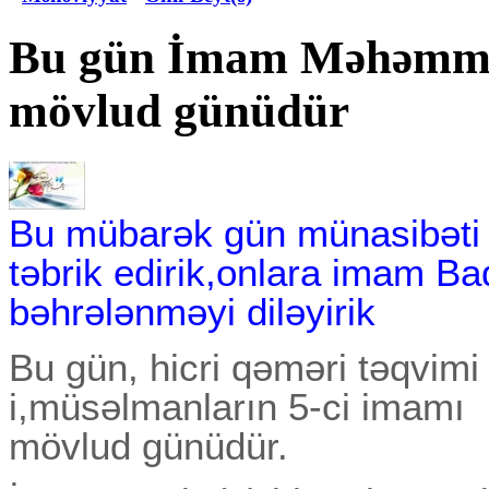
Bu gün İmam Məhəmmə
mövlud günüdür
Bu mübarək gün münasibəti 
təbrik edirik,onlara imam Baq
bəhrələnməyi diləyirik
Bu gün, hicri qəməri təqvimi
i,müsəlmanların 5-ci imamı
mövlud günüdür.