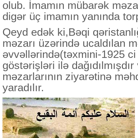
olub. İmamın mübarək məzarı
digər üç imamın yanında torp
Qeyd edək ki,Bəqi qəristanl
məzarı üzərində ucaldılan 
əvvəllərində(təxmini-1925 ci 
göstərişləri ilə dağıdılmışd
məzarlarının ziyarətinə məhd
yaradılır.