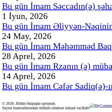
Bu gün İmam Səccadın(ə) şəh
1 İyun, 2026
Bu gün İmam Əliyyən-Nəqini
24 May, 2026
Bu gün İmam Məhəmməd Baqir
28 Aprel, 2026
Bu gün İmam Rzanın (ə) müb
14 Aprel, 2026
Bu gün İmam Cəfər Sadiq(ə)-ı
© 2026 .Bütün hüquqlar qorunub.
Saytın materiallarından istifadə edərkən istinad vacibdir!