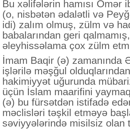
Bu xəlifələrin hamısı Ömər i
(o, nisbətən ədalətli və Pe
idi) zalım olmuş, zülm və ha
babalarından geri qalmamış
əleyhissəlama çox zülm etmi
İmam Baqir (ə) zamanında Əm
işlərilə məşğul olduqlarında
hakimiyyət uğurunda mübariz
üçün İslam maarifini yaymaq
(ə) bu fürsətdən istifadə edə
məclisləri təşkil etməyə baş
səviyyələrində misilsiz olan t