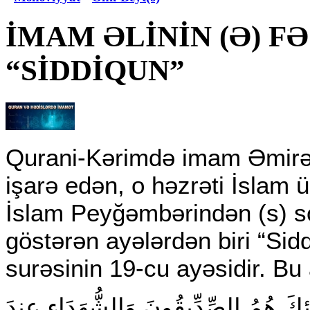
İMAM ƏLİNİN (Ə) F
“SİDDİQUN”
Qurani-Kərimdə imam Əmirəlm
işarə edən, o həzrəti İslam ü
İslam Peyğəmbərindən (s) s
göstərən ayələrdən biri “Sid
surəsinin 19-cu ayəsidir. Bu
ْلَئِكَ هُمُ الصِّدِّيقُونَ وَالشُّهَدَاء عِندَ