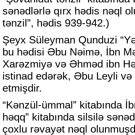
sənədlərlə qırx hədis nəql o
tənzil”, hədis 939-942.)
Şeyx Süleyman Qunduzi “Yə
bu hədisi Əbu Nəimə, İbn Mə
Xarəzmiyə və Əhməd ibn Hən
istinad edərək, Əbu Leyli v
etmişdir.
“Kənzül-ümmal” kitabında İ
həqq” kitabında silsilə sənəd
çoxlu rəvayət nəql olunmuşd