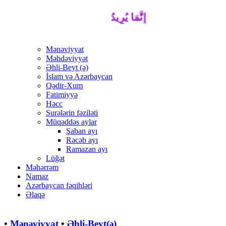
إِنَّمَا يُرِيدُ اللَّهُ لِيُذْهِبَ عَنْكُمُ الرِّجْسَ أ
Mənəviyyat
Məhdəviyyət
Əhli-Beyt (ə)
İslam və Azərbaycan
Qədir-Xum
Fatimiyyə
Həcc
Surələrin fəziləti
Müqəddəs aylar
Şaban ayı
Rəcəb ayı
Ramazan ayı
Lüğət
Məhərrəm
Namaz
Azərbaycan fəqihləri
Əlaqə
•
Mənəviyyat
•
Əhli-Beyt(ə)