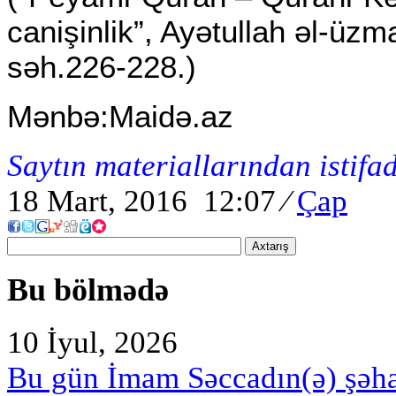
canişinlik”, Ayətullah əl-üzm
səh.226-228.)
Mənbə:Maidə.az
Saytın materiallarından istifa
18 Mart, 2016 12:07
⁄
Çap
Axtarış
Bu bölmədə
10 İyul, 2026
Bu gün İmam Səccadın(ə) şəh