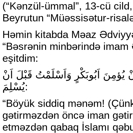
(“Kənzül-ümmal”, 13-cü cild
Beyrutun “Müəssisətur-risalə
Həmin kitabda Məaz Ədviyyəd
“Bəsrənin minbərində imam Ə
eşitdim:
نْ يُؤمِنَ اَبُوبَكْرٍ وَاَسْلَمْتُ قَبْلَ اَنْ
يُسْلِمَ:
“Böyük siddiq mənəm! (Çün
gətirməzdən öncə iman gətir
etməzdən qabaq İslamı qəbu