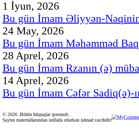
1 İyun, 2026
Bu gün İmam Əliyyən-Nəqini
24 May, 2026
Bu gün İmam Məhəmməd Baqir
28 Aprel, 2026
Bu gün İmam Rzanın (ə) müb
14 Aprel, 2026
Bu gün İmam Cəfər Sadiq(ə)-ı
© 2026 .Bütün hüquqlar qorunub.
Saytın materiallarından istifadə edərkən istinad vacibdir!