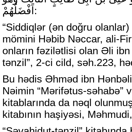
اَفْضَلُهُمْ:
“Siddiqlər (ən doğru olanlar) 
mömini Həbib Nəccar, ali-Fir
onların fəzilətlisi olan Əli ib
tənzil”, 2-ci cild, səh.223, h
Bu hədis Əhməd ibn Hənbəli
Nəimin “Mərifətus-səhabə” v
kitablarında da nəql olunmuş
kitabının haşiyəsi, Məhmudi, 
“Şəvahidut-tənzil” kitabınd