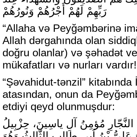
رَبِّهِمْ لَهُمْ أَجْرُهُمْ وَنُورُهُمْ
“Allaha və Peyğəmbərinə ima
Allah dərgahında olan siddi
doğru olanlar) və şəhadət ve
mükafatları və nurları vardır!
“Şəvahidut-tənzil” kitabında
atasından, onun da Peyğəmb
etdiyi qeyd olunmuşdur:
بُ النَّجّارِ مُؤمِنُ آلِ ياسِينَ، حِزْبِيلُ
(َلِىُّ بْنُ اَبِى طالِبٍ الثّالِثُ وَهُوَ