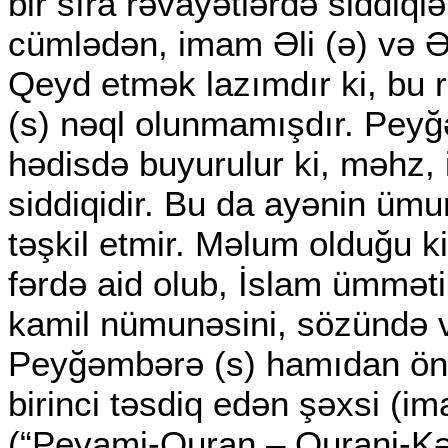
bir sıra rəvayətlərdə siddiqlə
cümlədən, imam Əli (ə) və Əb
Qeyd etmək lazımdır ki, bu
(s) nəql olunmamışdır. Peyğ
hədisdə buyurulur ki, məhz,
siddiqidir. Bu da ayənin üm
təşkil etmir. Məlum olduğu k
fərdə aid olub, İslam ümməti 
kamil nümunəsini, sözündə v
Peyğəmbərə (s) hamıdan öncə
birinci təsdiq edən şəxsi (im
(“Peyami-Quran – Qurani-K