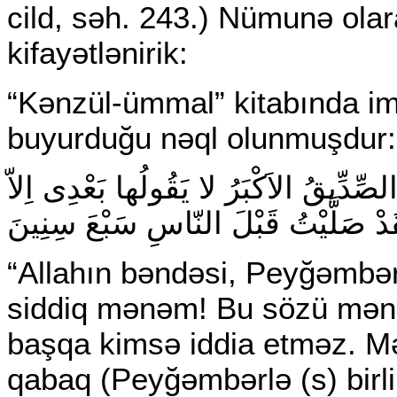
cild, səh. 243.) Nümunə olar
kifayətlənirik:
“Kənzül-ümmal” kitabında im
buyurduğu nəql olunmuşdur:
الصِّدِّيقُ الاَكْبَرُ لا يَقُولُها بَعْدِى اِلاّ
“Allahın bəndəsi, Peyğəmbər
siddiq mənəm! Bu sözü mənd
başqa kimsə iddia etməz. M
qabaq (Peyğəmbərlə (s) birl