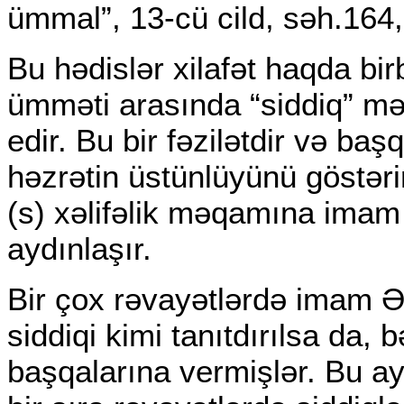
ümmal”, 13-cü cild, səh.164,
Bu hədislər xilafət haqda b
ümməti arasında “siddiq” mə
edir. Bu bir fəzilətdir və ba
həzrətin üstünlüyünü göstər
(s) xəlifəlik məqamına imam 
aydınlaşır.
Bir çox rəvayətlərdə imam Ə
siddiqi kimi tanıtdırılsa da, 
başqalarına vermişlər. Bu ay