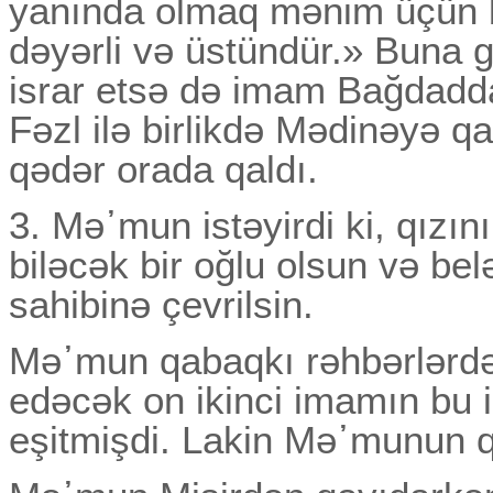
yanında olmaq mənim üçün b
dəyərli və üstündür.» Buna
israr etsə də imam Bağdad
Fəzl ilə birlikdə Mədinəyə qay
qədər orada qaldı.
3. Mə᾽mun istəyirdi ki, qız
biləcək bir oğlu olsun və belə
sahibinə çevrilsin.
Mə᾽mun qabaqkı rəhbərlərdə
edəcək on ikinci imamın bu 
eşitmişdi. Lakin Mə᾽munun q