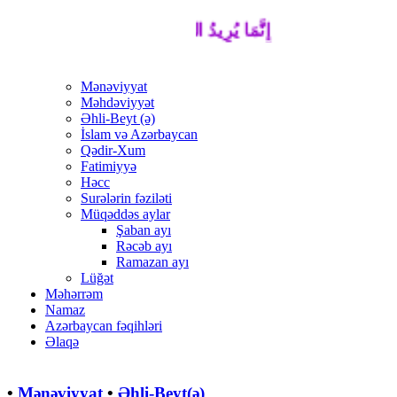
إِنَّمَا يُرِيدُ اللَّهُ لِيُذْهِبَ عَنْكُمُ الرِّجْسَ أَهْل
Mənəviyyat
Məhdəviyyət
Əhli-Beyt (ə)
İslam və Azərbaycan
Qədir-Xum
Fatimiyyə
Həcc
Surələrin fəziləti
Müqəddəs aylar
Şaban ayı
Rəcəb ayı
Ramazan ayı
Lüğət
Məhərrəm
Namaz
Azərbaycan fəqihləri
Əlaqə
•
Mənəviyyat
•
Əhli-Beyt(ə)