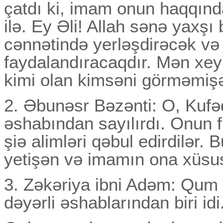
çatdı ki, imam onun haqqında
ilə. Ey Әli! Allah sənə yaxşı
cənnətində yerləşdirəcək və 
faydalandıracaqdır. Mən xey
kimi olan kimsəni görməmiş
2. Әbunəsr Bəzənti: O, Kufə
əshabından sayılırdı. Onun 
şiə alimləri qəbul edirdilər
yetişən və imamın ona xüsus
3. Zəkəriya ibni Adəm: Qum
dəyərli əshablarından biri id