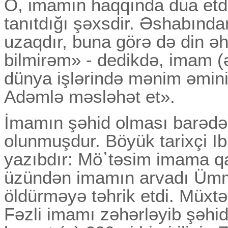
O, imamın haqqında dua etdiy
tanıtdığı şəxsdir. Әshabınd
uzaqdır, buna görə də din ə
bilmirəm» - dedikdə, imam 
dünya işlərində mənim əmini
Adəmlə məsləhət et».
İmamın şəhid olması barədə 
olunmuşdur. Böyük tarixçi I
yazıbdır: Mö᾽təsim imama qa
üzündən imamın arvadı Ümmü
öldürməyə təhrik etdi. Müxt
Fəzli imamı zəhərləyib şəhi