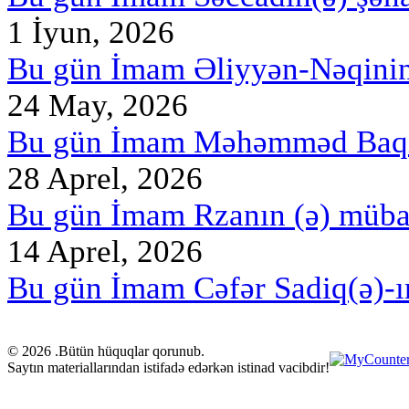
1 İyun, 2026
Bu gün İmam Əliyyən-Nəqini
24 May, 2026
Bu gün İmam Məhəmməd Baqir
28 Aprel, 2026
Bu gün İmam Rzanın (ə) müb
14 Aprel, 2026
Bu gün İmam Cəfər Sadiq(ə)-ı
© 2026 .Bütün hüquqlar qorunub.
Saytın materiallarından istifadə edərkən istinad vacibdir!