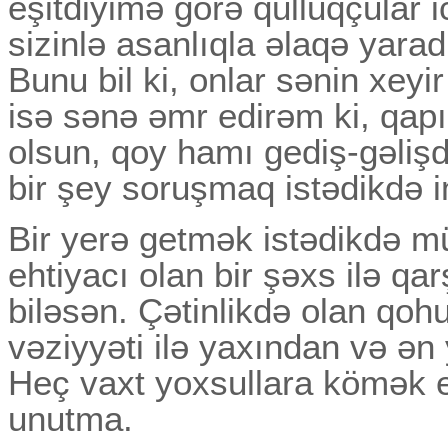
eşitdiyimə görə qulluqçular i
sizinlə asanlıqla əlaqə yarad
Bunu bil ki, onlar sənin xeyir
isə sənə əmr edirəm ki, qap
olsun, qoy hamı gediş-gəlişd
bir şey soruşmaq istədikdə i
Bir yerə getmək istədikdə mü
ehtiyacı olan bir şəxs ilə q
biləsən. Çətinlikdə olan qoh
vəziyyəti ilə yaxından və ən
Heç vaxt yoxsullara kömək 
unutma.