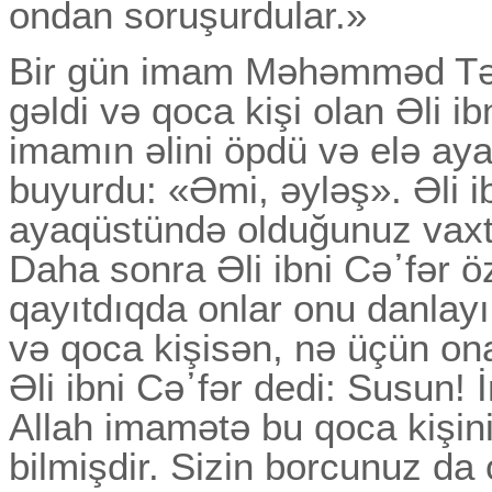
ondan soruşurdular.»
Bir gün imam Məhəmməd Təq
gəldi və qoca kişi olan Әli i
imamın əlini öpdü və elə ay
buyurdu: «Әmi, əyləş». Әli ib
ayaqüstündə olduğunuz vaxt
Daha sonra Әli ibni Cə᾽fər ö
qayıtdıqda onlar onu danlayı
və qoca kişisən, nə üçün on
Әli ibni Cə᾽fər dedi: Susun! 
Allah imamətə bu qoca kişini
bilmişdir. Sizin borcunuz da