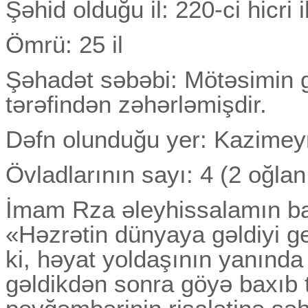
Şəhid olduğu il: 220-ci hicri il
Ömrü: 25 il
Şəhadət səbəbi: Mötəsimin gös
tərəfindən zəhərləmişdir.
Dəfn olunduğu yer: Kazimey
Övladlarının sayı: 4 (2 oğlan
İmam Rza əleyhissalamın ba
«Həzrətin dünyaya gəldiyi 
ki, həyat yoldaşının yanınd
gəldikdən sonra göyə baxıb 