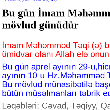
Bu gün İmam Məhəmmə
mövlud günüdür
İmam Məhəmməd Təqi (ə) buy
ümidvar olanı Allah elə onun
Bu gün aprel ayının 29-u,hicr
ayının 10-u Hz.Məhəmməd T
Bu mövlud münasibətilə baş
bütün müsəlmanları təbrik ed
Ləqəbləri: Cəvad, Təqiyy, Q