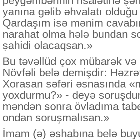
peyğəmbərinin risalətinə şə
yanına gəlib əhvalatı olduğu
Qardaşım isə mənim cavabı
narahat olma hələ bundan so
şahidi olacaqsan.»
Bu təvəllüd çox mübarək və 
Növfəli belə demişdir: Həzr
Xorasan səfəri əsnasında «m
yoxdurmu?» - deyə soruşdum
məndən sonra övladıma tabe 
ondan soruşmalısan.»
İmam (ə) əshabına belə buy