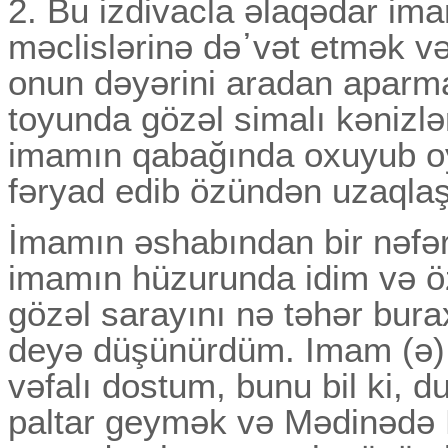
2. Bu izdivacla əlaqədar im
məclislərinə də᾽vət etmək və
onun dəyərini aradan aparma
toyunda gözəl simalı kənizlə
imamın qabağında oxuyub oyn
fəryad edib özündən uzaqlaş
İmamın əshabından bir nəfər
imamın hüzurunda idim və
gözəl sarayını nə təhər bur
deyə düşünürdüm. Imam (ə)
vəfalı dostum, bunu bil ki,
paltar geymək və Mədinədə