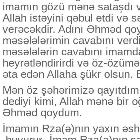
imamın gözü mənə sataşdı v
Allah istəyini qəbul etdi və 
verəcəkdir. Adını Әhməd qo
məsələlərimin cavabını ver
məsələlərin cavabını imamd
heyrətləndirirdi və öz-özümə
əta edən Allaha şükr olsun. B
Mən öz şəhərimizə qayıtdı
dediyi kimi, Allah mənə bir oğ
Әhməd qoydum.
İmamın Rza(ə)nın yaxın əsh
buyurur- İmam Rza(ə)nın ş