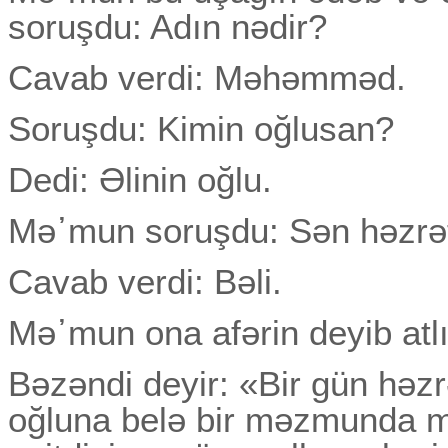
soruşdu: Adın nədir?
Cavab verdi: Məhəmməd.
Soruşdu: Kimin oğlusan?
Dedi: Әlinin oğlu.
Mə᾽mun soruşdu: Sən həzrət
Cavab verdi: Bəli.
Mə᾽mun ona afərin deyib atlıla
Bəzəndi deyir: «Bir gün həz
oğluna belə bir məzmunda m