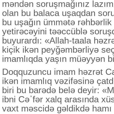
məndən soruşmağınız lazım
olan bu balaca uşaqdan sor
bu uşağın ümmətə rəhbərlik 
yetirəcəyini təəccüblə soruş
buyurardı: «Allah-taala həz
kiçik ikən peyğəmbərliyə se
imamlıqda yaşın müəyyən bir
Doqquzuncu imam həzrət Ca
ikən imamlıq vəzifəsinə çat
biri bu barədə belə deyir: «
ibni Cə᾽fər xalq arasında xüs
vaxt məscidə gəldikdə hamı ə