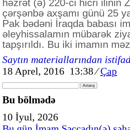
həzrət (ə) 220-ci hicri ilinin
çərşənbə axşamı günü 25 ya
Pak bədəni İraqda babası 
əleyhissalamın mübarək ziy
tapşırıldı. Bu iki imamın məz
Saytın materiallarından istifa
18 Aprel, 2016 13:38
⁄
Çap
Axtarış
Bu bölmədə
10 İyul, 2026
Bu gün İmam Səccadın(ə) şəh