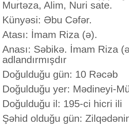
Murtəza, Alim, Nuri sate.
Künyəsi: Əbu Cəfər.
Atası: İmam Riza (ə).
Anası: Səbikə. İmam Riza (
adlandırmışdır
Doğulduğu gün: 10 Rəcəb
Doğulduğu yer: Mədineyi-M
Doğulduğu il: 195-ci hicri ili
Şəhid olduğu gün: Zilqədəni