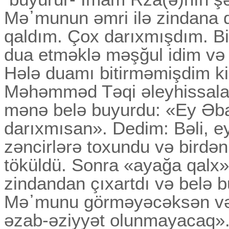
Mə᾽munun əmri ilə zindana d
qaldım. Çox darıxmışdım. Bi
dua etməklə məşğul idim və
Hələ duamı bitirməmişdim ki
Məhəmməd Təqi əleyhissala
mənə belə buyurdu: «Ey Әb
darıxmısan». Dedim: Bəli, 
zəncirlərə toxundu və birdən
töküldü. Sonra «ayağa qalx
zindandan çıxartdı və belə 
Mə᾽munu görməyəcəksən və 
əzab-əziyyət olunmayacaq».