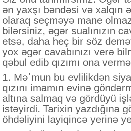
ən yaxşı bəndəsi və xalqın ən
olaraq seçməyə mane olmazd
bilərsiniz, əgər sualınızın c
etsə, daha heç bir söz deməy
yox əgər cavabınızı verə bil
qəbul edib qızımı ona verm
1. Mə᾽mun bu evlilikdən siya
qızını imamın evinə göndərm
altına salmaq və gördüyü iş
istəyirdi. Tarixin yazdığına
öhdəliyini layiqincə yerinə ye