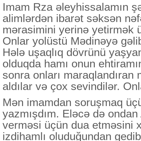
Imam Rza əleyhissalamın ş
alimlərdən ibarət səksən n
mərasimini yerinə yetirmək 
Onlar yolüstü Mədinəyə gəli
Hələ uşaqlıq dövrünü yaşyan
olduqda hamı onun ehtiramı
sonra onları maraqlandıran 
aldılar və çox sevindilər. Onl
Mən imamdan soruşmaq üçü
yazmışdım. Eləcə də ondan 
verməsi üçün dua etməsini 
izdihamlı oluduğundan gedib