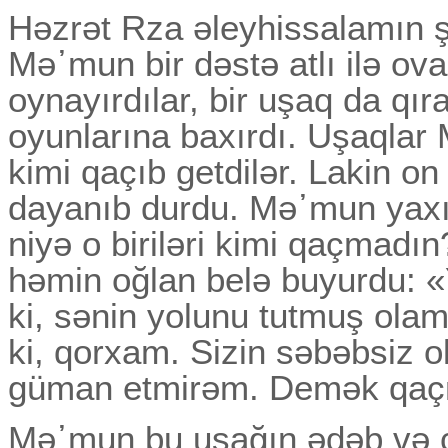
Həzrət Rza əleyhissalamın ş
Mə᾽mun bir dəstə atlı ilə ov
oynayırdılar, bir uşaq da qı
oyunlarına baxırdı. Uşaqlar M
kimi qaçıb getdilər. Lakin on
dayanıb durdu. Mə᾽mun yaxı
niyə o biriləri kimi qaçmad
həmin oğlan belə buyurdu: «Y
ki, sənin yolunu tutmuş ola
ki, qorxam. Sizin səbəbsiz ol
güman etmirəm. Demək qaçm
Mə᾽mun bu uşağın ədəb və c