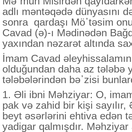
Mə᾽mun Misirdən qayıdarkən
adlı məntəqədə dünyasını d
sonra qardaşı Mö᾽təsim onu
Cavad (ə)-ı Mədinədən Bağdad
yaxından nəzarət altında sax
İmam Cavad əleyhissalamın 
olduğundan daha az tələbə ye
tələbələrindən bə᾽zisi bunlar
1. Әli ibni Məhziyar: O, imam
pak və zahid bir kişi sayılır
beyt əsərlərini ehtiva edən 
yadigar qalmışdır. Məhziyar