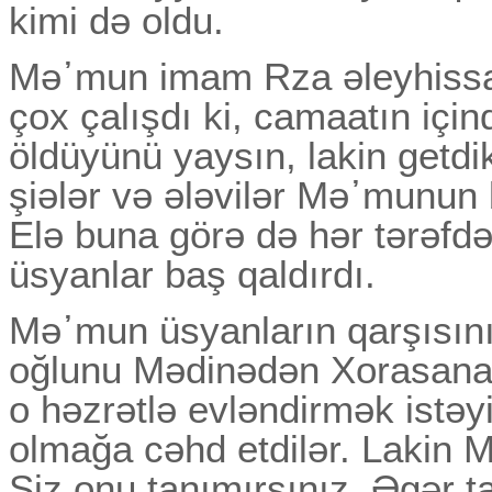
kimi də oldu.
Mə᾽mun imam Rza əleyhissa
çox çalışdı ki, camaatın içi
öldüyünü yaysın, lakin getdi
şiələr və ələvilər Mə᾽munun 
Elə buna görə də hər tərəf
üsyanlar baş qaldırdı.
Mə᾽mun üsyanların qarşısın
oğlunu Mədinədən Xorasana 
o həzrətlə evləndirmək istəy
olmağa cəhd etdilər. Lakin 
Siz onu tanımırsınız. Әgər 