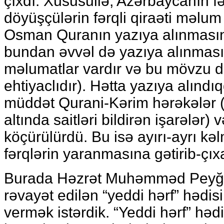
çıxdı. Xüsusuilə, Azərbaycanın 
döyüşçülərin fərqli qiraəti məlum
Osman Quranın yazıya alınmasını
bundan əvvəl də yazıya alınmas
məlumatlar vardır və bu mövzu d
ehtiyaclıdır). Hətta yazıya alınd
müddət Qurani-Kərim hərəkələr (
altında saitləri bildirən işarələr
köçürülürdü. Bu isə ayırı-ayrı k
fərqlərin yaranmasına gətirib-çıxa
Burada Həzrət Muhəmməd Peyğəm
rəvayət edilən “yeddi hərf” hədi
vermək istərdik. “Yeddi hərf” həd