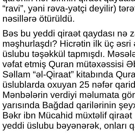
“ravi”, yəni rəva-yətçi deyilir) tə
nəsillərə ötürüldü.
Bəs bu yeddi qiraət qaydası nə
məşhurlaşdı? Hicrətin ilk üç əsri 
üslubu təşəkkül tapmışdı. Məsələ
vəfat etmiş Quran mütəxəssisi 
Səllam “əl-Qiraat” kitabında Qura
üslublarda oxuyan 25 nəfər qarid
Mənbələrin verdiyi məlumata görə,
yarısında Bağdad qarilərinin şey
Bəkr ibn Mücahid müxtəlif qiraət
yeddi üslubu bəyənərək, onları q