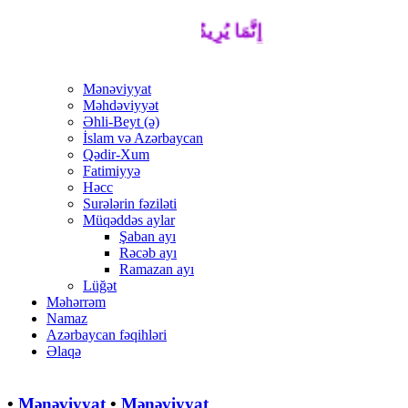
إِنَّمَا يُرِيدُ اللَّهُ لِيُذْهِبَ عَنْكُمُ الرِّجْسَ أ
Mənəviyyat
Məhdəviyyət
Əhli-Beyt (ə)
İslam və Azərbaycan
Qədir-Xum
Fatimiyyə
Həcc
Surələrin fəziləti
Müqəddəs aylar
Şaban ayı
Rəcəb ayı
Ramazan ayı
Lüğət
Məhərrəm
Namaz
Azərbaycan fəqihləri
Əlaqə
•
Mənəviyyat
•
Mənəviyyat