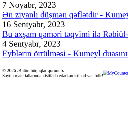
7 Noyabr, 2023
Ən ziyanlı düşmən qəflətdir - Kumey
16 Sentyabr, 2023
Bu axşam qəməri təqvimi ilə Rəbiül-ə
4 Sentyabr, 2023
Eyblərin örtülməsi - Kumeyl duasını
© 2026 .Bütün hüquqlar qorunub.
Saytın materiallarından istifadə edərkən istinad vacibdir!