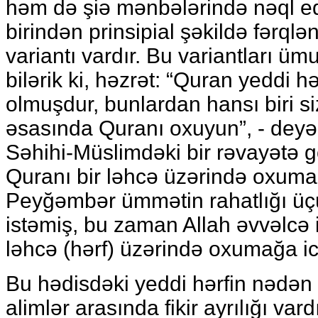
həm də şiə mənbələrində nəql edi
birindən prinsipial şəkildə fərql
variantı vardır. Bu variantları ü
bilərik ki, həzrət: “Quran yeddi h
olmuşdur, bunlardan hansı biri s
əsasında Quranı oxuyun”, - dey
Səhihi-Müslimdəki bir rəvayətə 
Quranı bir ləhcə üzərində oxuma
Peyğəmbər ümmətin rahatlığı üç
istəmiş, bu zaman Allah əvvəlcə 
ləhcə (hərf) üzərində oxumağa i
Bu hədisdəki yeddi hərfin nədən
alimlər arasında fikir ayrılığı vard