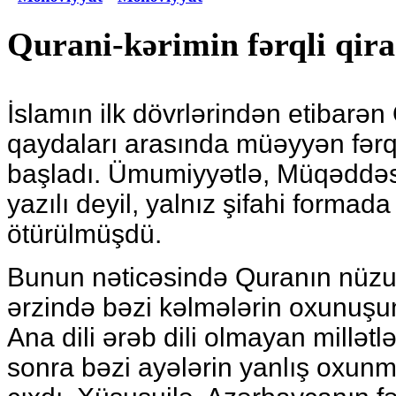
Qurani-kərimin fərqli qira
İslamın ilk dövrlərindən etibarə
qaydaları arasında müəyyən fər
başladı. Ümumiyyətlə, Müqəddə
yazılı deyil, yalnız şifahi formad
ötürülmüşdü.
Bunun nəticəsində Quranın nüzul
ərzində bəzi kəlmələrin oxunuşun
Ana dili ərəb dili olmayan millətl
sonra bəzi ayələrin yanlış oxunma