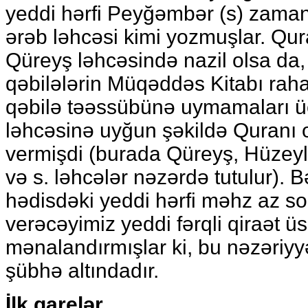
yeddi hərfi Peyğəmbər (s) zama
ərəb ləhcəsi kimi yozmuşlar. Qur
Qüreyş ləhcəsində nazil olsa da,
qəbilələrin Müqəddəs Kitabı raha
qəbilə təəssübünə uymamaları ü
ləhcəsinə uyğun şəkildə Quranı
vermişdi (burada Qüreyş, Hüzey
və s. ləhcələr nəzərdə tutulur). B
hədisdəki yeddi hərfi məhz az s
verəcəyimiz yeddi fərqli qiraət ü
mənalandırmışlar ki, bu nəzəriyy
şübhə altındadır.
İlk qarelər