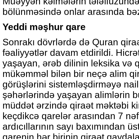
Müəyyən kəlmələrin tələffüzündə
bölünməsində onlar arasında bəzi
Yeddi məşhur qare
Sonrakı dövrlərdə də Quran qiraə
fəaliyyətlər davam etdirildi. Hicrət
yaşayan, ərəb dilinin leksika və
mükəmməl bilən bir neçə alim qi
görüşlərini sistemləşdirməyə nail
şəhərlərində yaşayan alimlərin b
müddət ərzində qiraət məktəbi k
keçdikcə qarelər arasından 7 nəf
ardıcıllarının sayı baxımından ü
qarenin hər birinin qiraət qaydalar