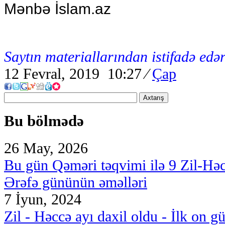
Mənbə İslam.az
Saytın materiallarından istifadə edər
12 Fevral, 2019 10:27
⁄
Çap
Axtarış
Bu bölmədə
26 May, 2026
Bu gün Qəməri təqvimi ilə 9 Zil-Hə
Ərəfə gününün əməlləri
7 İyun, 2024
Zil - Həccə ayı daxil oldu - İlk on g