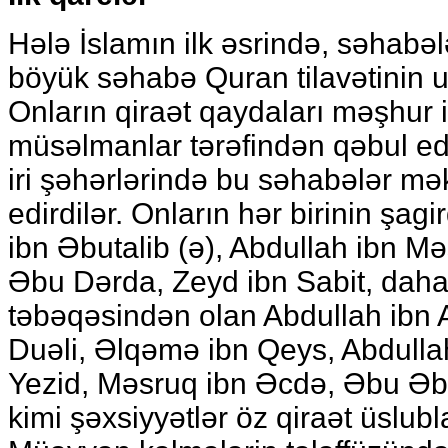
Hələ İslamın ilk əsrində, səhabə
böyük səhabə Quran tilavətinin u
Onların qiraət qaydaları məşhur i
müsəlmanlar tərəfindən qəbul edili
iri şəhərlərində bu səhabələr mək
edirdilər. Onların hər birinin şagir
ibn Əbutalib (ə), Abdullah ibn M
Əbu Dərda, Zeyd ibn Sabit, daha
təbəqəsindən olan Abdullah ibn
Duəli, Əlqəmə ibn Qeys, Abdulla
Yezid, Məsruq ibn Əcdə, Əbu Ə
kimi şəxsiyyətlər öz qiraət üslubl