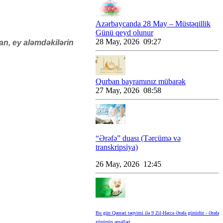
Azərbaycanda 28 May – Müstəqillik
Günü qeyd olunur
28 May, 2026 09:27
an, ey aləmdəkilərin
Qurban bayramınız mübarək
27 May, 2026 08:58
“Ərəfə” duası (Tərcümə və
transkripsiya)
26 May, 2026 12:45
Bu gün Qəməri təqvimi ilə 9 Zil-Həccə Ərəfə günüdür - Ərəfə
gününün əməlləri