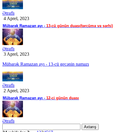
Ətraflı
4 Aprel, 2023
Mübarək Ramazan ayı -
13-cü günün duası(tərcümə və şərhi)
Ətraflı
3 Aprel, 2023
Mübarək Ramazan ayı - 13-cü gecənin namazı
Ətraflı
2 Aprel, 2023
Mübarək Ramazan ayı -
12-ci günün duası
Ətraflı
Axtarış