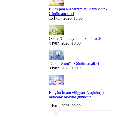
Bu axşam Məhərrəm ayı daxil olur -
Günün əməlləri
15 İyun, 2026 18:00
Qədir-Xum bayramınız mübarək
4 İyun, 2026 10:00
“Qədir Xum” - Günün əməlləri
3 İyun, 2026 19:10
Bu gün İmam Əliyyən-Nəqinin(ə)
mübarək mövlud günüdür
1 İyun, 2026 09:30