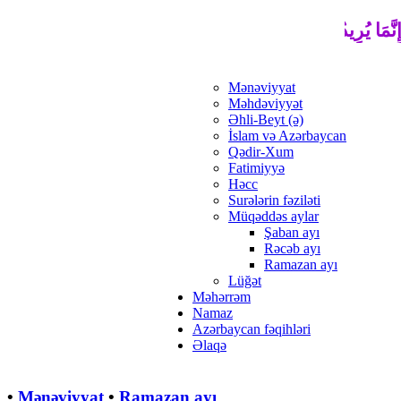
نَّمَا يُرِيدُ اللَّهُ لِيُذْهِبَ عَنْكُمُ الرِّجْسَ أَهْلَ الْبَيْتِ وَيُطَهِّرَكُمْ
Mənəviyyat
Məhdəviyyət
Əhli-Beyt (ə)
İslam və Azərbaycan
Qədir-Xum
Fatimiyyə
Həcc
Surələrin fəziləti
Müqəddəs aylar
Şaban ayı
Rəcəb ayı
Ramazan ayı
Lüğət
Məhərrəm
Namaz
Azərbaycan fəqihləri
Əlaqə
•
Mənəviyyat
•
Ramazan ayı