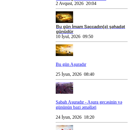
2 Avqust, 2026 20:04
Bu gün İmam Səccadın(ə) şəhadət
günüdür
10 İyul, 2026 09:50
Bu gün Aşuradır
25 İyun, 2026 08:40
Sabah Aşuradır - Aşura gecəsinin və
gününün bəzi əməlləri
24 İyun, 2026 18:20