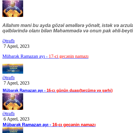
Allahım məni bu ayda gözəl əməllərə yönəlt, istək və arzul
qəlblərində olanı bilən Məhəmmədə və onun pak əhli-beytin
Ətraflı
7 Aprel, 2023
Mübarək Ramazan ayı -
17-ci gecənin namazı
Ətraflı
7 Aprel, 2023
Mübarək Ramazan ayı -
16-cı günün duası(tərcümə və şərhi)
Ətraflı
6 Aprel, 2023
Mübarək Ramazan ayı -
16-cı gecənin namazı