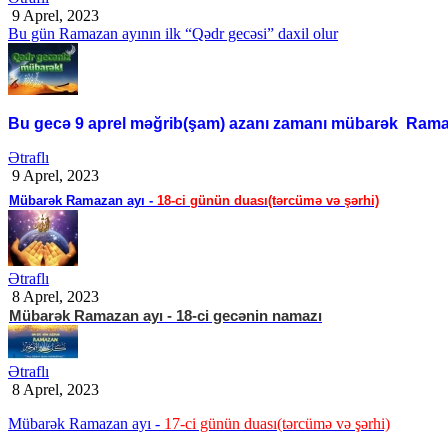
9 Aprel, 2023
Bu gün Ramazan ayının ilk “Qədr gecəsi” daxil olur
Bu gecə 9 aprel məğrib(şam) azanı zamanı mübarək Ramazan
Ətraflı
9 Aprel, 2023
Mübarək Ramazan ayı -
18-ci günün duası(tərcümə və şərhi)
Ətraflı
8 Aprel, 2023
Mübarək Ramazan ayı - 18-ci gecənin namazı
Ətraflı
8 Aprel, 2023
Mübarək Ramazan ayı -
17-ci günün duası(tərcümə və şərhi)