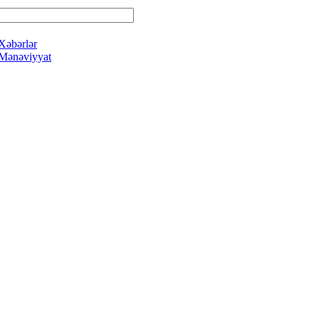
Xəbərlər
Mənəviyyat