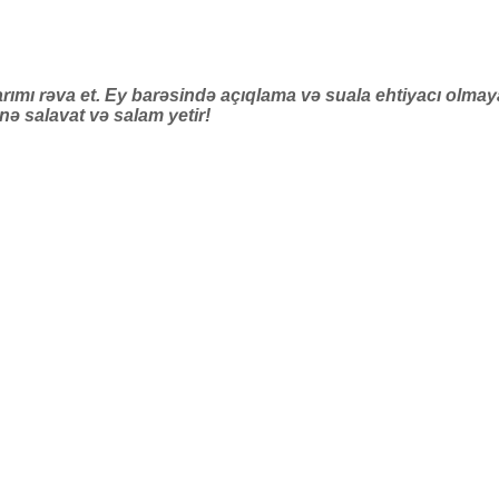
arımı rəva et. Ey barəsində açıqlama və suala ehtiyacı olmay
ə salavat və salam yetir!