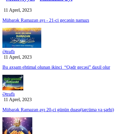
11 Aprel, 2023
Mübarək Ramazan ayı - 21-ci gecənin namazı
Ətraflı
11 Aprel, 2023
Bu axşam ehtimal olunan ikinci “Qədr gecəsi” daxil olur
Ətraflı
11 Aprel, 2023
Mübarək Ramazan ayı 20-ci günün duası(tərcümə və şərhi)