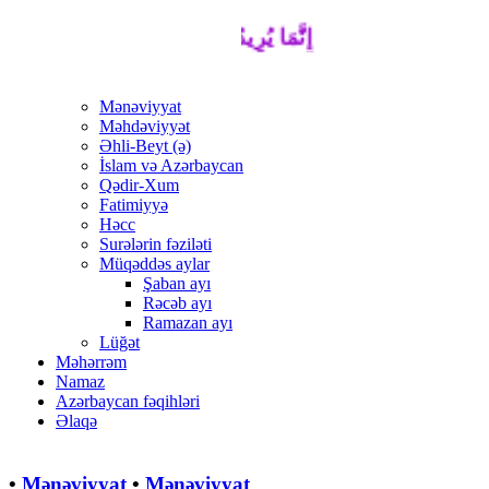
إِنَّمَا يُرِيدُ اللَّهُ لِيُذْهِبَ عَنْكُمُ الرِّجْسَ أ
Mənəviyyat
Məhdəviyyət
Əhli-Beyt (ə)
İslam və Azərbaycan
Qədir-Xum
Fatimiyyə
Həcc
Surələrin fəziləti
Müqəddəs aylar
Şaban ayı
Rəcəb ayı
Ramazan ayı
Lüğət
Məhərrəm
Namaz
Azərbaycan fəqihləri
Əlaqə
•
Mənəviyyat
•
Mənəviyyat