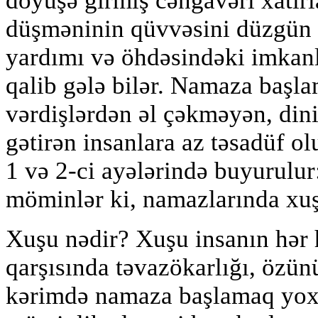
döyüşə girmiş cəngavəri xatırl
düşməninin qüvvəsini düzgün 
yardımı və öhdəsindəki imkanl
qalib gələ bilər. Namaza başl
vərdişlərdən əl çəkməyən, dini
gətirən insanlara az təsadüf 
1 və 2-ci ayələrində buyurulur
möminlər ki, namazlarında xuş
Xuşu nədir? Xuşu insanın hər 
qarşısında təvazökarlığı, özün
kərimdə namaza başlamaq yox