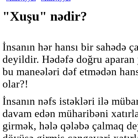
"Xuşu" nədir?
İnsanın hər hansı bir sahədə ç
deyildir. Hədəfə doğru apara
bu maneələri dəf etmədən han
olar?!
İnsanın nəfs istəkləri ilə müb
davam edən müharibəni xatırl
girmək, hələ qələbə çalmaq de