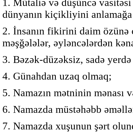
1. Mütaliə və düşüncə vasitəsi
dünyanın kiçikliyini anlamağa
2. İnsanın fikirini daim özünə
məşğələlər, əyləncələrdən kən
3. Bəzək-düzəksiz, sadə yerd
4. Günahdan uzaq olmaq;
5. Namazın mətninin mənası və
6. Namazda müstəhəbb əməllər
7. Namazda xuşunun şərt olu