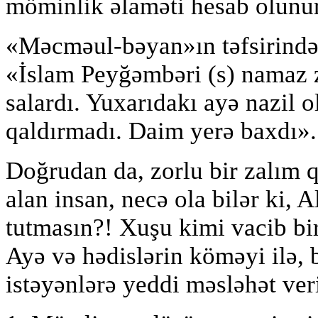
möminlik əlaməti hesab olunur
«Məcməul-bəyan»ın təfsirində 
«İslam Peyğəmbəri (s) namaz 
salardı. Yuxarıdakı ayə nazil 
qaldırmadı. Daim yerə baxdı».
Doğrudan da, zorlu bir zalım
alan insan, necə ola bilər ki, 
tutmasın?! Xuşu kimi vacib bir
Ayə və hədislərin köməyi ilə,
istəyənlərə yeddi məsləhət veri