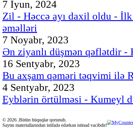
7 İyun, 2024
Zil - Həccə ayı daxil oldu - İl
əməlləri
7 Noyabr, 2023
Ən ziyanlı düşmən qəflətdir -
16 Sentyabr, 2023
Bu axşam qəməri təqvimi ilə R
4 Sentyabr, 2023
Eyblərin örtülməsi - Kumeyl d
© 2026 .Bütün hüquqlar qorunub.
Saytın materiallarından istifadə edərkən istinad vacibdir!