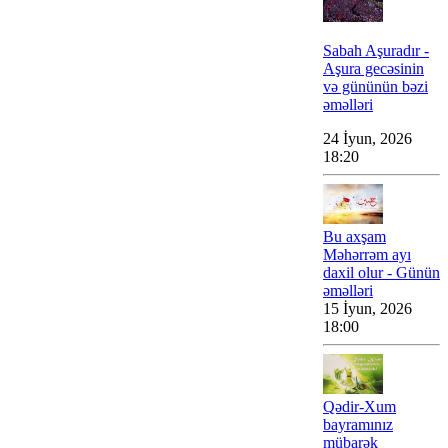
Sabah Aşuradır -
Aşura gecəsinin
və gününün bəzi
əməlləri
24 İyun, 2026
18:20
Bu axşam
Məhərrəm ayı
daxil olur - Günün
əməlləri
15 İyun, 2026
18:00
Qədir-Xum
bayramınız
mübarək