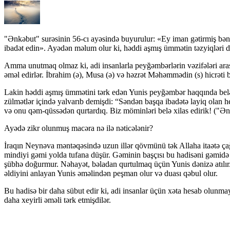
"Ənkəbut" surəsinin 56-cı ayəsində buyurulur: «Ey iman gətirmiş bəndəl
ibadət edin». Ayədən məlum olur ki, həddi aşmış ümmətin təzyiqləri din
Amma unutmaq olmaz ki, adi insanlarla peyğəmbərlərin vəzifələri aras
əməl edirlər. İbrahim (ə), Musa (ə) və həzrət Məhəmmədin (s) hicrəti b
Lakin həddi aşmış ümmətini tərk edən Yunis peyğəmbər haqqında bel
zülmətlər içində yalvarıb demişdi: “Səndən başqa ibadətə layiq olan
və onu qəm-qüssədən qurtardıq. Biz möminləri belə xilas edirik! ("Ə
Ayədə zikr olunmuş macəra nə ilə nəticələnir?
İraqın Neynəva məntəqəsində uzun illər qövmünü tək Allaha itaətə çağı
mindiyi gəmi yolda tufana düşür. Gəminin başçısı bu hadisəni gəmidə f
şübhə doğurmur. Nəhayət, bəladan qurtulmaq üçün Yunis dənizə atılır
əldiyini anlayan Yunis əməlindən peşman olur və duası qəbul olur.
Bu hadisə bir daha sübut edir ki, adi insanlar üçün xəta hesab olunma
daha xeyirli əməli tərk etmişdilər.