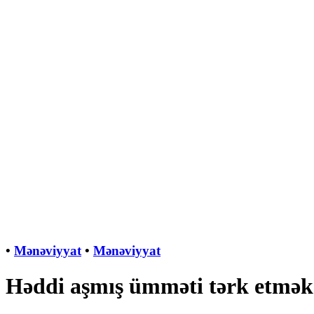
•
Mənəviyyat
•
Mənəviyyat
Həddi aşmış ümməti tərk etmək