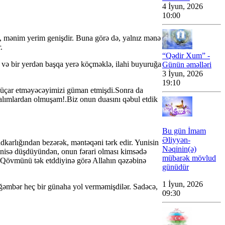
4 İyun, 2026
10:00
 ki, mənim yerim genişdir. Buna görə də, yalnız mənə
.
“Qədir Xum” -
 və bir yerdən başqa yerə köçməklə, ilahi buyuruğa
Günün əməlləri
3 İyun, 2026
19:10
düçar etməyəcəyimizi güman etmişdi.Sonra da
zalımlardan olmuşam!.Biz onun duasını qəbul etdik
Bu gün İmam
Əliyyən-
dkarlığından bezərək, məntəqəni tərk edir. Yunisin
Nəqinin(ə)
 Yunisə düşdüyündən, onun fərari olması kimsədə
mübarək mövlud
r.Qövmünü tək etddiyinə görə Allahın qəzəbinə
günüdür
1 İyun, 2026
eyğəmbər heç bir günaha yol verməmişdilər. Sadəcə,
09:30