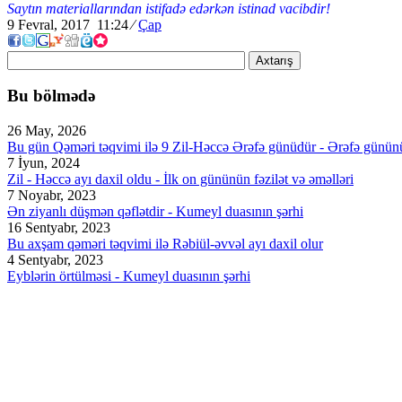
Saytın materiallarından istifadə edərkən istinad vacibdir!
9 Fevral, 2017 11:24
⁄
Çap
Axtarış
Bu bölmədə
26 May, 2026
Bu gün Qəməri təqvimi ilə 9 Zil-Həccə Ərəfə günüdür - Ərəfə günün
7 İyun, 2024
Zil - Həccə ayı daxil oldu - İlk on gününün fəzilət və əməlləri
7 Noyabr, 2023
Ən ziyanlı düşmən qəflətdir - Kumeyl duasının şərhi
16 Sentyabr, 2023
Bu axşam qəməri təqvimi ilə Rəbiül-əvvəl ayı daxil olur
4 Sentyabr, 2023
Eyblərin örtülməsi - Kumeyl duasının şərhi