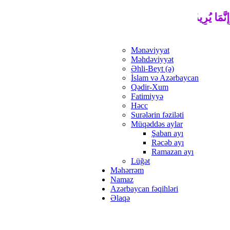
نَّمَا يُرِيدُ اللَّهُ لِيُذْهِبَ عَنْكُمُ الرِّجْسَ أَهْلَ الْبَيْتِ وَيُطَهِّرَكُم
Mənəviyyat
Məhdəviyyət
Əhli-Beyt (ə)
İslam və Azərbaycan
Qədir-Xum
Fatimiyyə
Həcc
Surələrin fəziləti
Müqəddəs aylar
Şaban ayı
Rəcəb ayı
Ramazan ayı
Lüğət
Məhərrəm
Namaz
Azərbaycan fəqihləri
Əlaqə