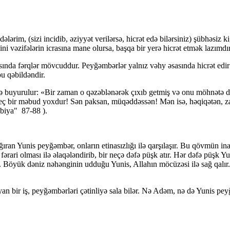
ərim, (sizi incidib, əziyyət verilərsə, hicrət edə bilərsiniz) şübhəsiz
i vəzifələrin icrasına mane olursa, başqa bir yerə hicrət etmək lazımdır
ında fərqlər mövcuddur. Peyğəmbərlər yalnız vəhy əsasında hicrət edir
u qəbildəndir.
ə buyurulur: «Bir zaman o qəzəblənərək çıxıb getmiş və onu möhnətə 
 heç bir məbud yoxdur! Sən paksan, müqəddəssən! Mən isə, həqiqətən, 
nbiya" 87-88 ).
ran Yunis peyğəmbər, onların etinasızlığı ilə qarşılaşır. Bu qövmün ina
ərari olması ilə əlaqələndirib, bir neçə dəfə püşk atır. Hər dəfə püşk
. Böyük dəniz nəhənginin udduğu Yunis, Allahın möcüzəsi ilə sağ qalı
yan bir iş, peyğəmbərləri çətinliyə sala bilər. Nə Adəm, nə də Yunis p