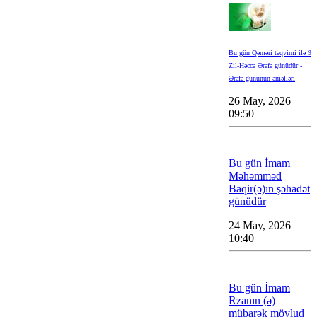
Bu gün Qəməri təqvimi ilə 9
Zil-Həccə Ərəfə günüdür -
Ərəfə gününün əməlləri
26 May, 2026
09:50
Bu gün İmam
Məhəmməd
Baqir(ə)ın şəhadət
günüdür
24 May, 2026
10:40
Bu gün İmam
Rzanın (ə)
mübarək mövlud