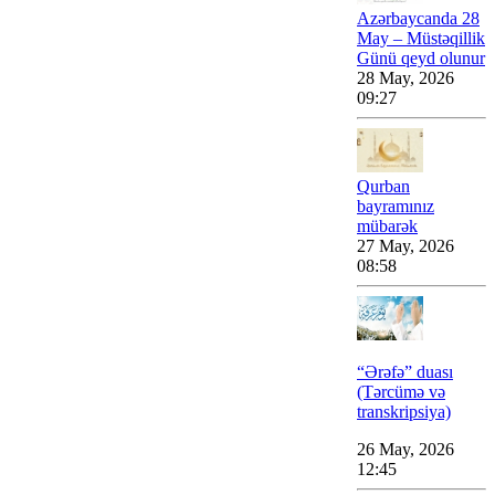
Azərbaycanda 28
May – Müstəqillik
Günü qeyd olunur
28 May, 2026
09:27
Qurban
bayramınız
mübarək
27 May, 2026
08:58
“Ərəfə” duası
(Tərcümə və
transkripsiya)
26 May, 2026
12:45