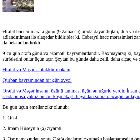
Ərəfat hacıların ərəfə günü (9 Zilhəccə) orada dayandıqları, dua və ib
adlandırılması ilə əlaqədar bildiriblər ki, Cəbrayıl həcc mərasimləri z
də belə adlandırıldı.
9-cu gün ərəfə günü və əzəmətli bayramlardandır. Baxmayaraq ki, bayra
sürfələrini onlar üçün açır. Şeytan bu gündə daha zəlil, daha alçaq 
Ərəfat və Məşər - təfəkkür məkanı
Qurban bayramından bir gün əvvəl
Ərəfat və Məşər insanın özünü tanıması üçün ən uğurlu yerdir. İnsan d
səadətin isə yalnız bu cür kəşməkəşli həyatdan sonra olacağını anlayır.
Bu gün üçün əməllər zikr olunub:
1. Qüsl
2. İmam Hüseynin (ə) ziyarəti
3. Əsr namazından sonra Ərəfə dualarını oxumağa başlamamışdan öncə i