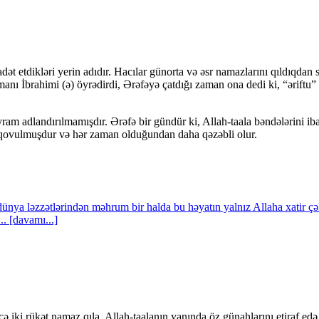
adət etdikləri yerin adıdır. Hacılar günorta və əsr namazlarını qıldıqd
amanı İbrahimi (ə) öyrədirdi, Ərəfəyə çatdığı zaman ona dedi ki, “əriftu”
m adlandırılmamışdır. Ərəfə bir gündür ki, Allah-taala bəndələrini ibad
və qovulmuşdur və hər zaman olduğundan daha qəzəbli olur.
ünya ləzzətlərindən məhrum bir halda bu həyatın yalnız Allaha xatir çə
.. [davamı...]
ki rükət namaz qıla, Allah-taalanın yanında öz günahlarını etiraf edə 