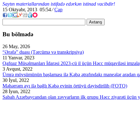
Saytın materiallarından istifadə edərkən istinad vacibdir!
15 Oktyabr, 2013 05:54
⁄
Çap
Axtarış
Bu bölmədə
26 May, 2026
“Ərəfə” duası (Tərcümə və transkripsiya)
11 Yanvar, 2023
Qafqaz Müsəlmanları İdarəsi 2023-cü il üçün Həcc müqaviləsi imzala
3 Avqust, 2022
Ümrə mövsümünün başlaması ilə Kəbə ətrafındakı maneələr aradan qal
30 İyul, 2022
Məhərrəm ayı ilə bağlı Kəbə evinin örtüyü dəyişdirilib (FOTO)
28 İyun, 2022
Sabah Azərbaycandan olan zəvvarların ilk qrupu Həcc ziyarəti üçün 