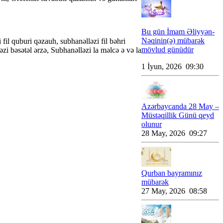
Bu gün İmam Əliyyən-
Nəqinin(ə) mübarək
fil quburi qəzauh, subhanəlləzi fil bəhri
mövlud günüdür
zi bəsətəl ərzə, Subhanəlləzi la məlcə ə və la
1 İyun, 2026 09:30
Azərbaycanda 28 May –
Müstəqillik Günü qeyd
olunur
28 May, 2026 09:27
Qurban bayramınız
mübarək
27 May, 2026 08:58