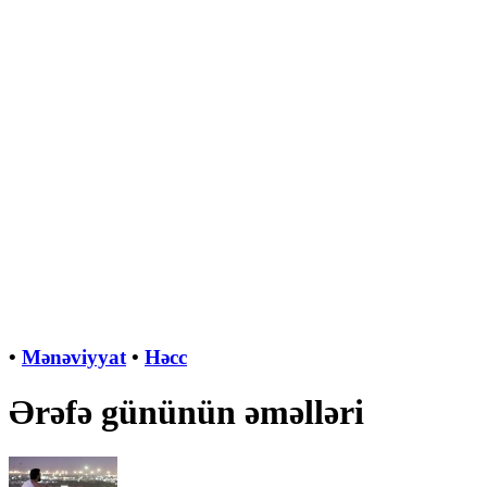
•
Mənəviyyat
•
Həcc
Ərəfə gününün əməlləri