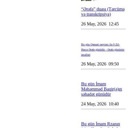
“Ərəfə” duası (Tərcümə
və transkripsiya)
26 May, 2026 12:45
Bu gün Qəməri təqvimi ilə 9 Zil-
Həccə Ərəfə günüdür - Ərəfə gününün
əməlləri
26 May, 2026 09:50
Bu gün İmam
Məhəmməd Baqir(ə)ın
şəhadət günüdür
24 May, 2026 10:40
Bu gün İmam Rzanın