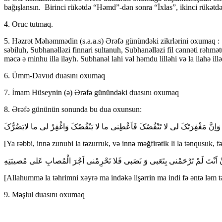
bağışlansın. Birinci rükətdə “Həmd”-dən sonra “İxlas”, ikinci rükət
4. Oruc tutmaq.
5. Həzrət Məhəmmədin (s.a.a.s) Ərəfə günündəki zikrlərini oxumaq : [S
səbiluh, Subhanəlləzi finnari sultanuh, Subhanəlləzi fil cənnəti rəhmə
məcə ə minhu illa iləyh. Subhanəl lahi vəl həmdu lilləhi və la ilahə ill
6. Ümm-Davud duasını oxumaq
7. İmam Hüseynin (ə) Ərəfə günündəki duasını oxumaq
8. Ərəfə gününün sonunda bu dua oxunsun:
[Ya rəbbi, innə zunubi la təzurruk, və innə məğfirətik li la tənqusuk, f
[Allahummə la təhrimni xəyrə ma indəkə lişərrin ma indi fə əntə ləm tə
9. Məşlul duasını oxumaq