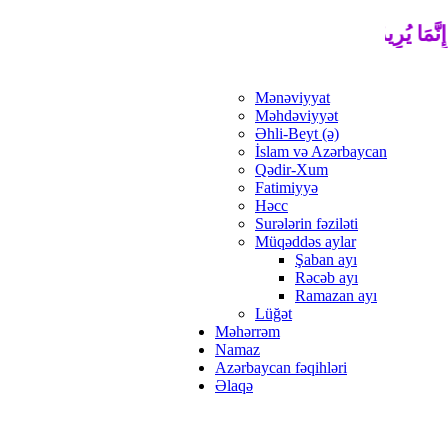
ِنَّمَا يُرِيدُ اللَّهُ لِيُذْهِبَ عَنْكُمُ الرِّجْسَ أَهْلَ الْبَيْتِ وَيُطَهِّرَكُم
Mənəviyyat
Məhdəviyyət
Əhli-Beyt (ə)
İslam və Azərbaycan
Qədir-Xum
Fatimiyyə
Həcc
Surələrin fəziləti
Müqəddəs aylar
Şaban ayı
Rəcəb ayı
Ramazan ayı
Lüğət
Məhərrəm
Namaz
Azərbaycan fəqihləri
Əlaqə