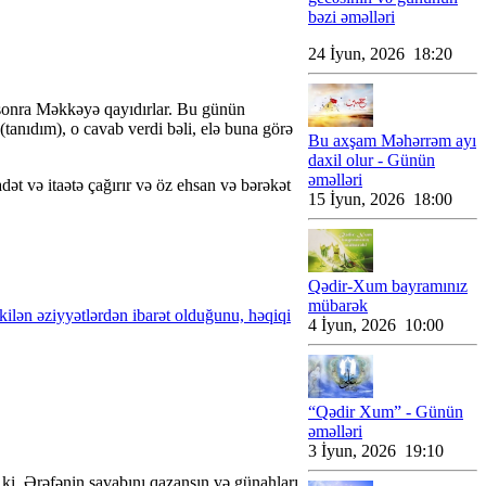
bəzi əməlləri
24 İyun, 2026 18:20
an sonra Məkkəyə qayıdırlar. Bu günün
 (tanıdım), o cavab verdi bəli, elə buna görə
Bu axşam Məhərrəm ayı
daxil olur - Günün
əməlləri
ət və itaətə çağırır və öz ehsan və bərəkət
15 İyun, 2026 18:00
Qədir-Xum bayramınız
mübarək
kilən əziyyətlərdən ibarət olduğunu, həqiqi
4 İyun, 2026 10:00
“Qədir Xum” - Günün
əməlləri
3 İyun, 2026 19:10
ki, Ərəfənin savabını qazansın və günahları