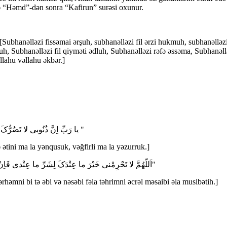
də “Həmd”-dən sonra “Kafirun” surəsi oxunur.
ubhanəlləzi fissəmai ərşuh, subhanəlləzi fil ərzi hukmuh, subhanəlləzi 
tuh, Subhanəlləzi fil qiyməti ədluh, Subhanəlləzi rəfə əssəma, Subhanəllə
əllahu vəllahu əkbər.]
یا رَبِّ اِنَّ ذُنُوبى لا تَضُرُّکَ وَاِنَّ مَغْفِرَتَکَ لى لا تَنْقُصُکَ فَاَعْطِنى ما لا یَنْقُصُکَ وَاغْفِرْ لى ما لایَضُرُّکَ "
ə ətini ma la yənqusuk, vəğfirli ma la yəzurruk.]
اَللّهُمَّ لا تَحْرِمْنى خَیْرَ ما عِنْدَکَ لِشَرِّ ما عِنْدى فَاِنْ اَنْتَ لَمْ تَرْحَمْنى بِتَعَبى وَ نَصَبى فَلا تَحْرِمْنى اَجْرَ الْمُصابِ عَلى مُصیبَتِهِ"
rhəmni bi tə əbi və nəsəbi fəla təhrimni əcrəl məsaibi əla musibətih.]