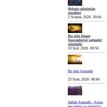
Ərbəin gününün
əməlləri
2 Avqust, 2026 20:04
Bu gün İmam
Səccadın(ə) şəhadət
günüdür
10 İyul, 2026 09:50
Bu gün Aşuradır
25 İyun, 2026 08:40
Sabah Aşuradır - Aşura
gecəsinin və gününün