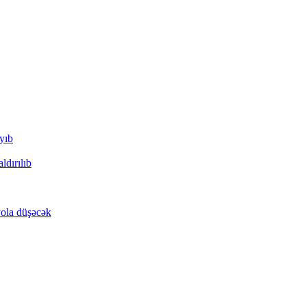
yıb
dırılıb
yola düşəcək