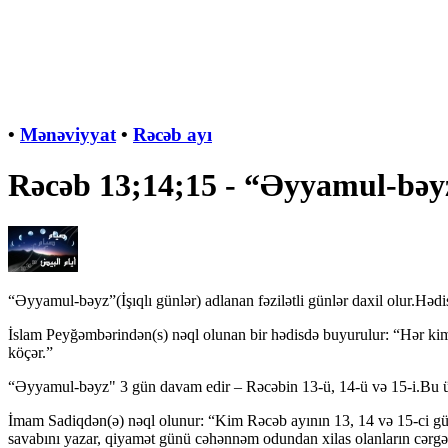
•
Mənəviyyat
•
Rəcəb ayı
Rəcəb 13;14;15 - “Əyyamul-bəyz
“Əyyamul-bəyz”(İşıqlı günlər) adlanan fəzilətli günlər daxil olur.Həd
İslam Peyğəmbərindən(s) nəql olunan bir hədisdə buyurulur: “Hər kim R
köçər.”
“Əyyamul-bəyz" 3 gün davam edir – Rəcəbin 13-ü, 14-ü və 15-i.Bu üç g
İmam Sadiqdən(ə) nəql olunur: “Kim Rəcəb ayının 13, 14 və 15-ci günlə
savabını yazar, qiyamət günü cəhənnəm odundan xilas olanların cərgə