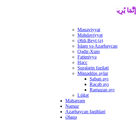
ِنَّمَا يُرِيدُ اللَّهُ لِيُذْهِبَ عَنْكُمُ الرِّجْسَ أَهْلَ الْبَيْتِ وَيُطَهِّرَكُم
Mənəviyyat
Məhdəviyyət
Əhli-Beyt (ə)
İslam və Azərbaycan
Qədir-Xum
Fatimiyyə
Həcc
Surələrin fəziləti
Müqəddəs aylar
Şaban ayı
Rəcəb ayı
Ramazan ayı
Lüğət
Məhərrəm
Namaz
Azərbaycan fəqihləri
Əlaqə