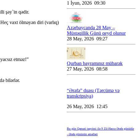
1 İyun, 2026 09:30
li şəy`in qədir.
 Heç vaxt ölməyən diri (varlıq)
Azərbaycanda 28 May –
Müstəqillik Günü qeyd olunur
28 May, 2026 09:27
iyacsız etməz!”
Qurban bayramınız mübarək
27 May, 2026 08:58
 bilərlər.
“Ərəfə” duası (Tərcümə və
transkripsiya)
26 May, 2026 12:45
Bu gün Qəməri təqvimi ilə 9 Zil-Həccə Ərəfə günüdür
- Ərəfə gününün əməlləri