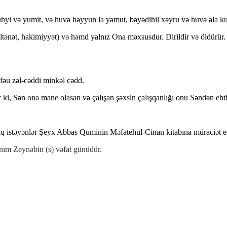
uhyi və yumit, və huvə həyyun la yəmut, bəyədihil xəyru və huvə əla kul
əltənət, hakimiyyət) və həmd yalnız Ona məxsusdur. Dirildir və öldürür.
nfəu zəl-cəddi minkəl cədd.
r ki, Sən ona mane olasan və çalışan şəxsin çalışqanlığı onu Səndən eht
istəyənlər Şeyx Abbas Quminin Məfatehul-Cinan kitabına müraciət edə
anım Zeynəbin (s) vəfat günüdür.