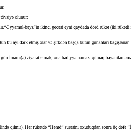
ur.
tövsiyə olunur:
r.“Əyyamul-bəyz”in ikinci gecəsi eyni qaydada dörd rükət (iki rükətli 
n bu ayı dərk etmiş olar və şirkdən başqa bütün günahları bağışlanar.
ün İmamı(ə) ziyarət etmək, ona hədiyyə namazı qılmaq bəyənilən əməl
klində qılınır). Hər rükətdə “Həmd” surəsini oxuduqdan sonra üç dəfə “