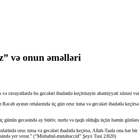
” və onun əməlləri
is və rəvayətlərdə bu gecələri ibadətdə keçirməyin əhəmiyyəti xüsusi vur
əcəb ayının ortalarında üç gün oruc tutsa və gecələri ibadətlə keçirsə
ünün gecəsində ay bütöv, nurlu və işıqlı olduğu üçün həmin günlərə “i
rində oruc tutsa və gecələri ibadətlə keçirsə, Allah-Taala ona hər bir 
sində yer verər.” (“Misbahul-mutəhəccid” Şeyx Tusi 2/820)