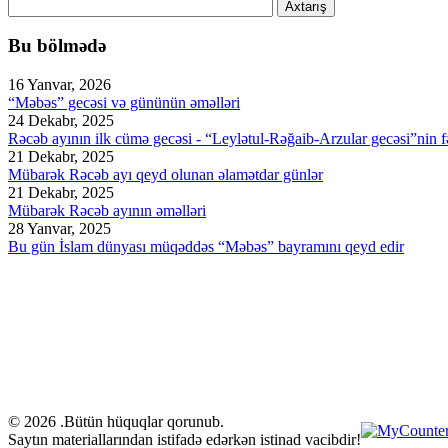
Axtarış
Bu bölmədə
16 Yanvar, 2026
“Məbəs” gecəsi və gününün əməlləri
24 Dekabr, 2025
Rəcəb ayının ilk cümə gecəsi - “Leylətul-Rəğaib-Arzular gecəsi”nin fə
21 Dekabr, 2025
Mübarək Rəcəb ayı qeyd olunan əlamətdar günlər
21 Dekabr, 2025
Mübarək Rəcəb ayının əməlləri
28 Yanvar, 2025
Bu gün İslam dünyası müqəddəs “Məbəs” bayramını qeyd edir
© 2026 .Bütün hüquqlar qorunub.
Saytın materiallarından istifadə edərkən istinad vacibdir!