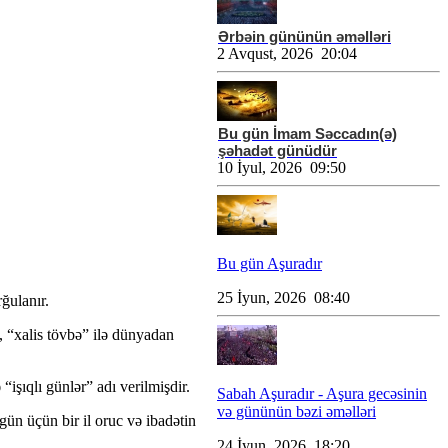
Ərbəin gününün əməlləri
2 Avqust, 2026 20:04
Bu gün İmam Səccadın(ə)
şəhadət günüdür
10 İyul, 2026 09:50
Bu gün Aşuradır
25 İyun, 2026 08:40
ğulanır.
, “xalis tövbə” ilə dünyadan
şıqlı günlər” adı verilmişdir.
Sabah Aşuradır - Aşura gecəsinin
və gününün bəzi əməlləri
gün üçün bir il oruc və ibadətin
24 İyun, 2026 18:20