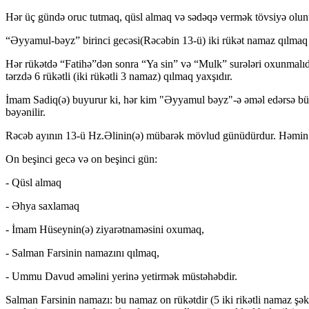
Hər üç gündə oruc tutmaq, qüsl almaq və sədəqə vermək tövsiyə olun
“Əyyamul-bəyz” birinci gecəsi(Rəcəbin 13-ü) iki rükət namaz qılmaq 
Hər rükətdə “Fatihə”dən sonra “Ya sin” və “Mulk” surələri oxunmalıdı
tərzdə 6 rükətli (iki rükətli 3 namaz) qılmaq yaxşıdır.
İmam Sadiq(ə) buyurur ki, hər kim "Əyyamul bəyz"-ə əməl edərsə bütü
bəyənilir.
Rəcəb ayının 13-ü Hz.Əlinin(ə) mübarək mövlud günüdürdur. Həmin g
On beşinci gecə və on beşinci gün:
- Qüsl almaq
- Əhya saxlamaq
- İmam Hüseynin(ə) ziyarətnaməsini oxumaq,
- Salman Farsinin namazını qılmaq,
- Ummu Davud əməlini yerinə yetirmək müstəhəbdir.
Salman Farsinin namazı: bu namaz on rükətdir (5 iki rikətli namaz şə