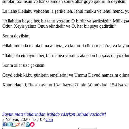
surələri oxunsun və hər salamdan sonra əllər göyə qaldırılıb deyilsin:
La ilahə illəllahu vəhdəhu la şərikə ləh, ləhul mulku və ləhul həmd, y
“Allahdan başqa heç bir tanrı yoxdur. O birdir və şəriksizdir. Mülk (s
Odur. Xeyir yalnız Onun əlindədir və O, hər bir şeyə qadirdir.”
Sonra deyilsin:
Əllahummə la maniə lima ə`təytə, və la mu`tiə lima mənə`tə, və la yə
“İlahi, əta etməyinə heç bir maneə yoxdur, əta edən bir şəxs də yoxdu
Sonra əllər üzə çəkilsin.
Qeyd edək ki,bu günlərin əməllərini və Ummu Davud namazını qılmaq 
Xatırladaq ki, R
əcəb ayının 13-ü həzrət Əlinin (ə) mövlud, 15-i isə x
Saytın materiallarından istifadə edərkən istinad vacibdir!
2 Yanvar, 2026 13:10
⁄
Çap