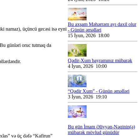
Bu axşam Məhərrəm ayı daxil olur
iki namaz), üçüncü gecəsi isə eyni
- Günün əməlləri
15 İyun, 2026 18:00
 Bu günləri oruc tutmaq da
Qədir-Xum bayramınız mübarək
lərdəndir.
4 İyun, 2026 10:00
“Qədir Xum” - Günün əməlləri
3 İyun, 2026 19:10
Bu gün İmam Əliyyən-Nəqinin(ə)
mübarək mövlud günüdür
İxlas” və üç dəfə “Kafirun”