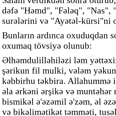
Salam verdikdən sonra oturub,
dəfə "Həmd", "Fələq", "Nas", "
surələrini və "Ayətəl-kürsi"ni
Bunların ardınca oxuduqdan so
oxumaq tövsiyə olunub:
Əlhəmdulilləhiləzi ləm yəttəx
şərikun fil mulki, vələm yəku
kəbbirhu təkbira. Allahummə in
əla ərkəni ərşikə və muntəhər 
bismikəl ə'əzəmil ə'zəm, əl əzəm
və bikəlimətikət təmməti, tus