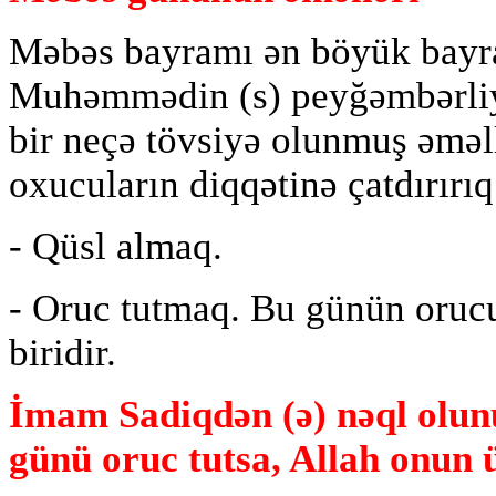
Məbəs bayramı ən böyük bayra
Muhəmmədin (s) peyğəmbərliy
bir neçə tövsiyə olunmuş əməllə
oxucuların diqqətinə çatdırırıq
- Qüsl almaq.
- Oruc tutmaq. Bu günün orucu
biridir.
İmam Sadiqdən (ə) nəql olunu
günü oruc tutsa, Allah onun 