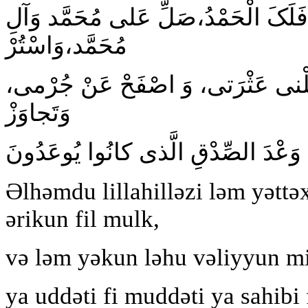
َلَکَ الْحَمْدُ،صَلِّ عَلى مُحَمَّد وَآلِ
مُحَمَّد،وَاسْتُرْ
قِلْنى عَثْرَتى، وَ اصْفَحْ عَنْ جُرْمى
وَتَجاوَزْ
َعْدَ الصِّدْقِ الَّذى کانُوا یُوعَدُونَ
Əlhəmdu lillahilləzi ləm yəttə
ərikun fil mulk,
və ləm yəkun ləhu vəliyyun min
ya uddəti fi muddəti ya sahibi fi ‏iddəti, ya vəliyyi fi ni'