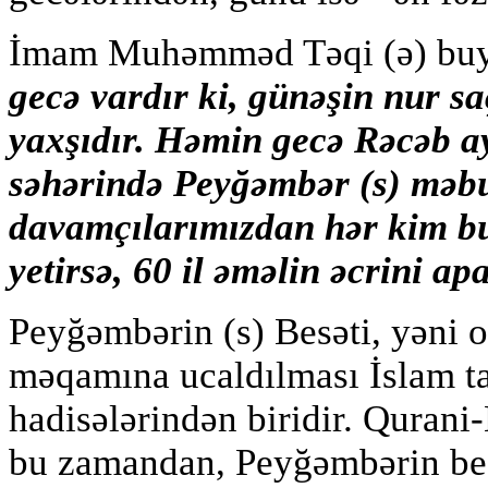
İmam Muhəmməd Təqi (ə) bu
gecə vardır ki, günəşin nur s
yaxşıdır. Həmin gecə Rəcəb ay
səhərində Peyğəmbər (s) məb
davamçılarımızdan hər kim bu
yetirsə, 60 il əməlin əcrini ap
Peyğəmbərin (s) Besəti, yəni o
məqamına ucaldılması İslam t
hadisələrindən biridir. Quran
bu zamandan, Peyğəmbərin besə