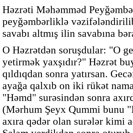
Həzrəti Məhəmməd Peyğəmbər 
peyğəmbərliklə vəzifələndiril
savabı altmış ilin savabına bər
O Həzrətdən soruşdular: "O ge
yetirmək yaxşıdır?" Həzrət bu
qıldıqdan sonra yatırsan. Gecə
ayağa qalxıb on iki rükət nama
"Həmd" surəsindən sonra axırd
(Mərhum Şeyx Qummi bunu "
axıra qədər olan surələr kimi a