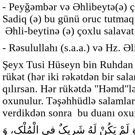
- Peyğəmbər və Əhlibeytə(ə) 
Sadiq (ə) bu günü oruc tutma
Əhli-beytinə (ə) çoxlu salava
- Rəsulullahı (s.a.a.) və Hz. Əl
Şeyx Tusi Hüseyn bin Ruhdan n
rükət (hər iki rəkətdən bir sa
qılırsan. Hər rükətdə "Həmd"lə
oxunulur. Təşəhhüdlə salamları
verdikdən sonra bu duanı oxu
ً، وَ لَمْ یَکُنْ لَهُ شَریکٌ فى الْمُلْکِ، وَ