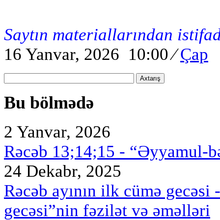
Saytın materiallarından istifa
16 Yanvar, 2026 10:00
⁄
Çap
Axtarış
Bu bölmədə
2 Yanvar, 2026
Rəcəb 13;14;15 - “Əyyamul-bə
24 Dekabr, 2025
Rəcəb ayının ilk cümə gecəsi 
gecəsi”nin fəzilət və əməlləri