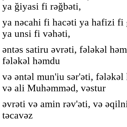
ya ğiyasi fi rəğbəti,
ya nəcahi fi hacəti ya hafizi fi
ya unsi fi vəh‏əti,
əntəs satiru əvrəti, fələkəl hə
fələkəl həmdu
və əntəl mun'i‏u sər'əti, fələkəl həmdu, səlli əla Muhəmmədin
və ali Muhəmməd, vəstur
əvrəti və amin rəv'əti, və əqiln
təcavəz