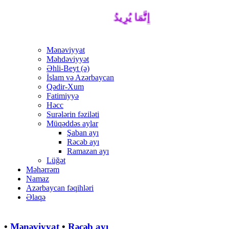
إِنَّمَا يُرِيدُ اللَّهُ لِيُذْهِبَ عَنْكُمُ الرِّجْسَ أَه
Mənəviyyat
Məhdəviyyət
Əhli-Beyt (ə)
İslam və Azərbaycan
Qədir-Xum
Fatimiyyə
Həcc
Surələrin fəziləti
Müqəddəs aylar
Şaban ayı
Rəcəb ayı
Ramazan ayı
Lüğət
Məhərrəm
Namaz
Azərbaycan fəqihləri
Əlaqə
•
Mənəviyyat
•
Rəcəb ayı