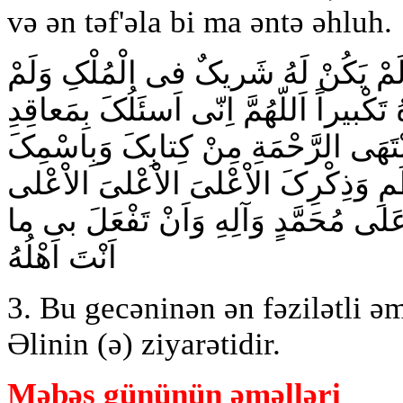
və ən təf'əla bi ma əntə əhluh.
ً وَلَمْ یَکُنْ لَهُ شَریکٌ فى الْمُلْکِ وَلَمْ
هُ تَکْبیراً اَللّهُمَّ اِنّى اَسئَلُکَ بِمَعاقِدِ
تَهَى الرَّحْمَةِ مِنْ کِتابِکَ وَبِاسْمِکَ
مِ وَذِکْرِکَ الاْعْلىَ الاْعْلىَ الاْعْلى
عَلى مُحَمَّدٍ وَآلِهِ وَاَنْ تَفْعَلَ بى ما
اَنْتَ اَهْلُهُ
3. Bu gecəninən ən fəzilətli ə
Əlinin (ə) ziyarətidir.
Məbəs gününün əməlləri