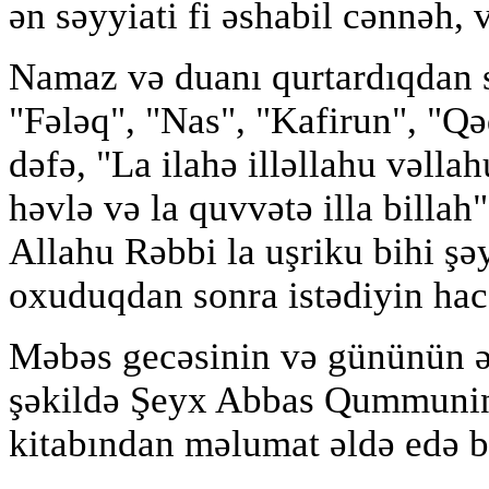
ən səyyiati fi əshabil cənnəh, 
Namaz və duanı qurtardıqdan 
"Fələq", "Nas", "Kafirun", "Qə
dəfə, "La ilahə illəllahu vəlla
həvlə və la quvvətə illa billah
Allahu Rəbbi la uşriku bihi şəy
oxuduqdan sonra istədiyin hacə
Məbəs gecəsinin və gününün ə
şəkildə Şeyx Abbas Qummunin
kitabından məlumat əldə edə bi