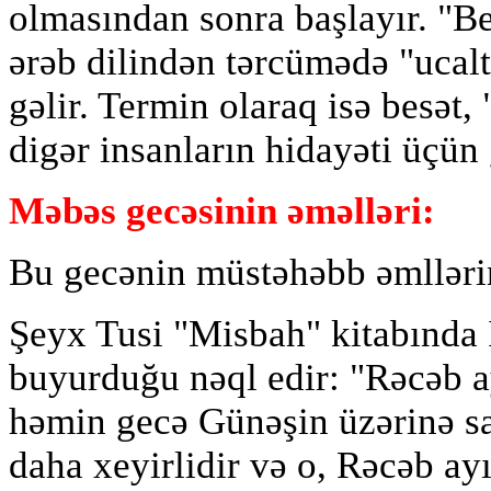
olmasından sonra başlayır. "B
ərəb dilindən tərcümədə "uca
gəlir. Termin olaraq isə besət,
digər insanların hidayəti üçün
Məbəs gecəsinin əməlləri:
Bu gecənin müstəhəbb əmllərin
Şeyx Tusi "Misbah" kitabında
buyurduğu nəql edir: "Rəcəb ay
həmin gecə Günəşin üzərinə s
daha xeyirlidir və o, Rəcəb ayı