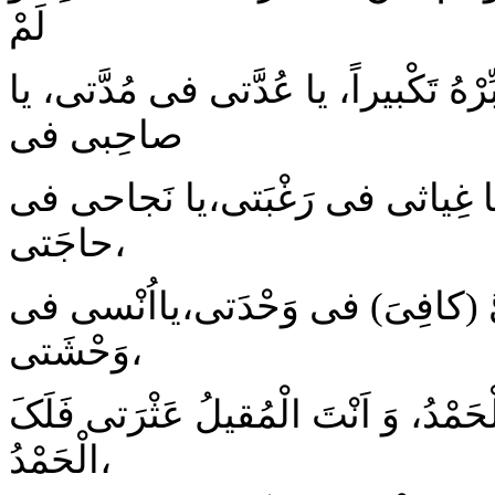
لَمْ
کَبِّرْهُ تَکْبیراً، یا عُدَّتى فى مُدَّتى، یا
صاحِبى فى
،یا غِیاثى فى رَغْبَتى،یا نَجاحى فى
حاجَتى،
ّ (کافِىَ) فى وَحْدَتى،یااُنْسى فى
وَحْشَتى،
حَمْدُ، وَ اَنْتَ الْمُقیلُ عَثْرَتى فَلَکَ
الْحَمْدُ،