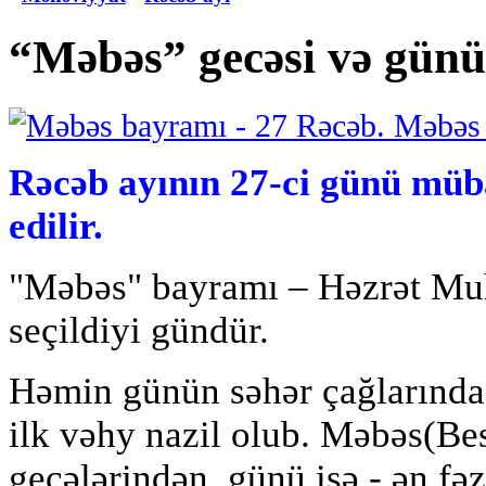
“Məbəs” gecəsi və günü
Rəcəb ayının 27-ci günü mü
edilir.
"Məbəs" bayramı – Həzrət Mu
seçildiyi gündür
.
Həmin günün səhər çağlarında
ilk vəhy nazil olub. Məbəs(Besə
gecələrindən, günü isə - ən fəz