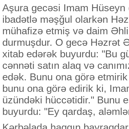
Aşura gecəsi Imam Hüseyn 
ibadətlə məşğul olarkən Həzr
mühafizə etmiş və daim Əhli
durmuşdur. O gecə Həzrət Əb
xitab edərək buyurdu: "Bu gü
cənnəti satın alaq və canım
edək. Bunu ona görə etmirik 
bunu ona görə edirik ki, Ima
üzündəki hüccətidir." Bunu
buyurdu: "Ey qardaş, aləmlər
Kərbəlada haqqın bayraqdarı