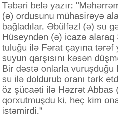
Təbəri belə yazır: "Məhərr
(ə) ordusunu mühasirəyə ala
bağladılar. Əbülfəzl (ə) su
Hüseyndən (ə) icazə alaraq 3
tuluğu ilə Fərat çayına tərəf
suyun qarşısını kəsən düşmən
Bir dəstə onlarla vuruşduğu h
su ilə doldurub oranı tərk et
öz şücaəti ilə Həzrət Abbas
qorxutmuşdu ki, heç kim on
istəmirdi."