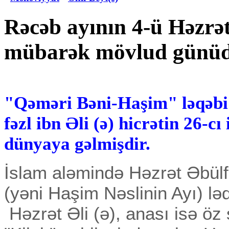
Rəcəb ayının 4-ü Həzrət
mübarək mövlud günü
"Qəməri Bəni-Haşim" ləqəbi 
fəzl ibn Əli (ə) hicrətin 26-cı
dünyaya gəlmişdir.
İslam aləmində Həzrət Əbül
(yəni Haşim Nəslinin Ayı) ləq
Həzrət Əli (ə), anası isə öz