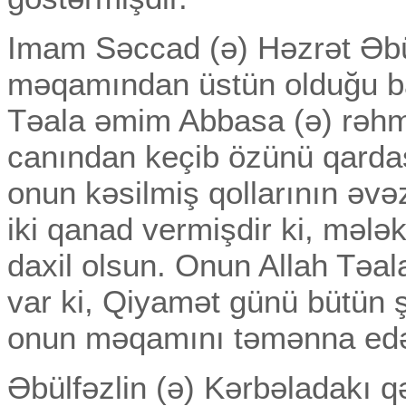
Imam Səccad (ə) Həzrət Əbü
məqamından üstün olduğu ba
Təala əmim Abbasa (ə) rəhmə
canından keçib özünü qardaş
onun kəsilmiş qollarının əvə
iki qanad vermişdir ki, mələ
daxil olsun. Onun Allah Təa
var ki, Qiyamət günü bütün ş
onun məqamını təmənna edər
Əbülfəzlin (ə) Kərbəladakı 