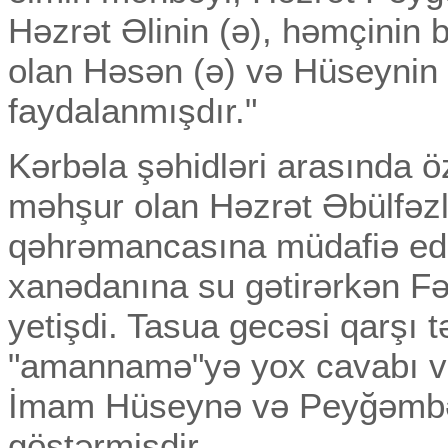
Həzrət Əlinin (ə), həmçinin b
olan Həsən (ə) və Hüseynin 
faydalanmışdır."
Kərbəla şəhidləri arasında 
məhşur olan Həzrət Əbülfəzl 
qəhrəmancasına müdafiə edə
xanədanına su gətirərkən Fə
yetişdi. Tasua gecəsi qarşı 
"amannamə"yə yox cavabı v
İmam Hüseynə və Peyğəmbər
göstərmişdir.