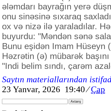
ələmdarı bayrağın yerə dü
onu sinəsinə sıxaraq saxladı
ox və nizə ilə yaraladılar. H
buyurdu: "Məndən sənə sala
Bunu eşidən Imam Hüseyn (ə
Həzrətin (ə) mübarək başını
"Indi belim sındı, çarəm azal
Saytın materiallarından istifa
23 Yanvar, 2026 19:40
⁄
Çap
Axtarış