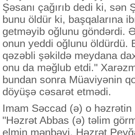
Şəsanı çağırıb dedi ki, sən
bunu öldür ki, başqalarına ib
getməyib oğlunu göndərdi. Əb
onun yeddi oğlunu öldürdü.
qəzəbli şəkildə meydana daxi
onu da məğlub etdi." Xarəzm
bundan sonra Müaviyənin q
döyüşə cəsarət etmədi.
Imam Səccad (ə) o həzrətin 
"Həzrət Abbas (ə) təlim görmə
elmin mənbəyi, Həzrət Peyğə