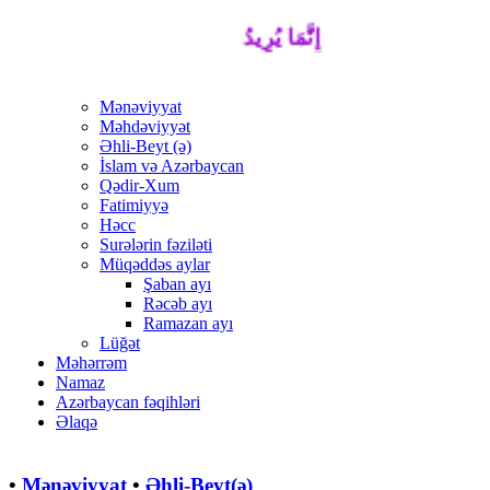
إِنَّمَا يُرِيدُ اللَّهُ لِيُذْهِبَ عَنْكُمُ الرِّجْسَ أَه
Mənəviyyat
Məhdəviyyət
Əhli-Beyt (ə)
İslam və Azərbaycan
Qədir-Xum
Fatimiyyə
Həcc
Surələrin fəziləti
Müqəddəs aylar
Şaban ayı
Rəcəb ayı
Ramazan ayı
Lüğət
Məhərrəm
Namaz
Azərbaycan fəqihləri
Əlaqə
•
Mənəviyyat
•
Əhli-Beyt(ə)