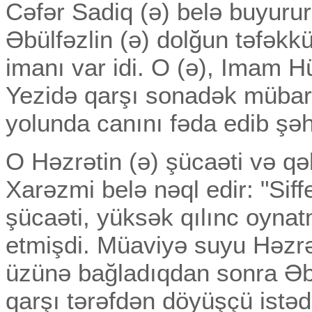
Cəfər Sadiq (ə) belə buyuru
Əbülfəzlin (ə) dolğun təfəkk
imanı var idi. O (ə), Imam H
Yezidə qarşı sonadək mübari
yolunda canını fəda edib şəh
O Həzrətin (ə) şücaəti və qə
Xarəzmi belə nəql edir: "Sif
şücaəti, yüksək qılınc oynat
etmişdi. Müaviyə suyu Həzrə
üzünə bağladıqdan sonra Əb
qarşı tərəfdən döyüşçü ist