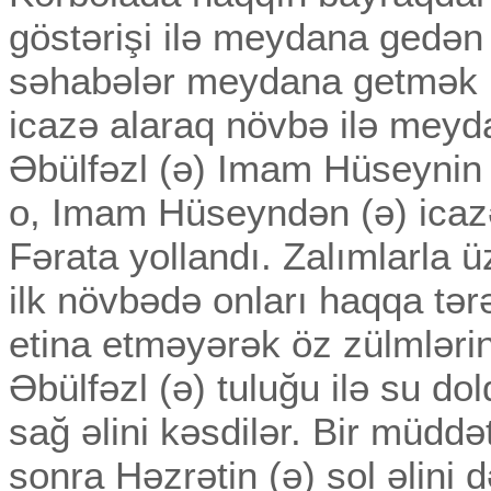
göstərişi ilə meydana gedən
səhabələr meydana getmək
icazə alaraq növbə ilə meyd
Əbülfəzl (ə) Imam Hüseynin 
o, Imam Hüseyndən (ə) icaz
Fərata yollandı. Zalımlarla 
ilk növbədə onları haqqa tərə
etina etməyərək öz zülmləri
Əbülfəzl (ə) tuluğu ilə su d
sağ əlini kəsdilər. Bir müddə
sonra Həzrətin (ə) sol əlini 