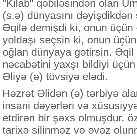
"Kilab" qəbiləsindən olan U
(s.ə) dünyasını dəyişdikdən 
Əqilə demişdi ki, onun üçün 
yoldaşı seçsin ki, onun üçün 
oğlan dünyaya gətirsin. Əqil 
nəcabətini yaxşı bildiyi üç
Əliyə (ə) tövsiyə elədi.
Həzrət Əlidən (ə) tərbiyə al
insani dəyərləri və xüsusiy
etdirən bir şəxs olmuşdur. öz
tarixə silinməz və əvəz olun