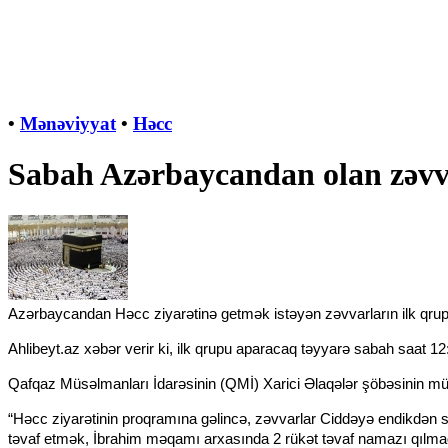
•
Mənəviyyat
•
Həcc
Sabah Azərbaycandan olan zəvva
Azərbaycandan Həcc ziyarətinə getmək istəyən zəvvarların ilk qru
Ahlibeyt.az xəbər verir ki, ilk qrupu aparacaq təyyarə sabah saat 
Qafqaz Müsəlmanları İdarəsinin (QMİ) Xarici Əlaqələr şöbəsinin müdi
“Həcc ziyarətinin proqramına gəlincə, zəvvarlar Ciddəyə endikdən s
təvaf etmək, İbrahim məqamı arxasında 2 rükət təvaf namazı qılma