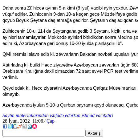
Daha sonra Zülhiccə ayının 9-a kimi (8 iyul) vacibi ayin yoxdur. Zəv
vüquf edirlər, Zülhiccənin 9-dan 10-a keçən gecə Müzdəlifəyə gedib 
qoyub Böyük Şeytana daş atmağa gedirlər. Şeytanın daşladıqdan sonr
Zülhiccənin 10-u, 11-i də Şeytangaha gedib 3 Şeytanı, kiçik, orta v
ayinləri tamamlayırlar. Məkkədə ayinləri bitirdikdən sonra Mədinə 
edim ki, Azərbaycana geri dönüş 19-20 iyulda planlaşdırılıb”.
QMİ rəsmisi əlavə edib ki, zəvvarların Bakıdan növbəti uçuşları iyun
Xatırladaq ki, builki Həcc ziyarətinə Azərbaycan zəvvarları üçün 68
Ərəbistanı Krallığına daxil olmazdan 72 saat əvvəl PCR test verilməl
verilmir.
Qeyd edək ki, Həcc ziyarətini Azərbaycanda Qafqaz Müsəlmanları İd
olmayıb.
Azərbaycanda iyulun 9-10-u Qurban bayramı qeyd olunacaq. Qurba
Saytın materiallarından istifadə edərkən istinad vacibdir!
28 İyun, 2022 11:06
⁄
Çap
Axtarış