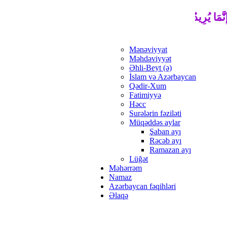
نَّمَا يُرِيدُ اللَّهُ لِيُذْهِبَ عَنْكُمُ الرِّجْسَ أَهْلَ الْبَيْتِ وَيُطَهِّرَكُمْ
Mənəviyyat
Məhdəviyyət
Əhli-Beyt (ə)
İslam və Azərbaycan
Qədir-Xum
Fatimiyyə
Həcc
Surələrin fəziləti
Müqəddəs aylar
Şaban ayı
Rəcəb ayı
Ramazan ayı
Lüğət
Məhərrəm
Namaz
Azərbaycan fəqihləri
Əlaqə