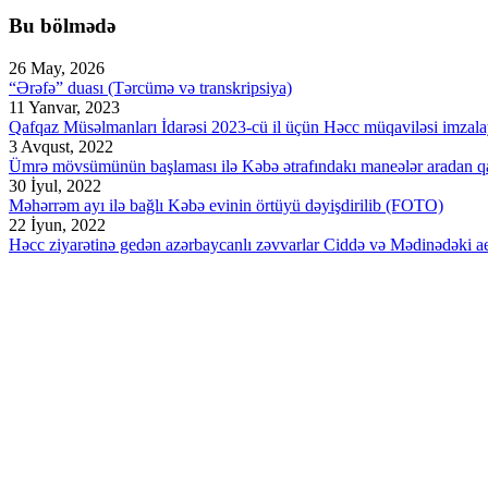
Bu bölmədə
26 May, 2026
“Ərəfə” duası (Tərcümə və transkripsiya)
11 Yanvar, 2023
Qafqaz Müsəlmanları İdarəsi 2023-cü il üçün Həcc müqaviləsi imzala
3 Avqust, 2022
Ümrə mövsümünün başlaması ilə Kəbə ətrafındakı maneələr aradan qal
30 İyul, 2022
Məhərrəm ayı ilə bağlı Kəbə evinin örtüyü dəyişdirilib (FOTO)
22 İyun, 2022
Həcc ziyarətinə gedən azərbaycanlı zəvvarlar Ciddə və Mədinədəki aer