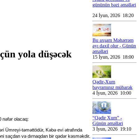
gününün bəzi əməlləri
24 İyun, 2026 18:20
Bu axşam Məhərrəm
ayı daxil olur - Günün
üçün yola düşəcək
əməlləri
15 İyun, 2026 18:00
Qədir-Xum
bayramınız mübarək
4 İyun, 2026 10:00
“Qədir Xum” -
0 nəfər olacaq:
Günün əməlləri
3 İyun, 2026 19:10
ri Ümreyi-təməttödür, Kəbə evi ətrafında
ni saçdan və dırnaqdan bir qədər kəsməkdir.