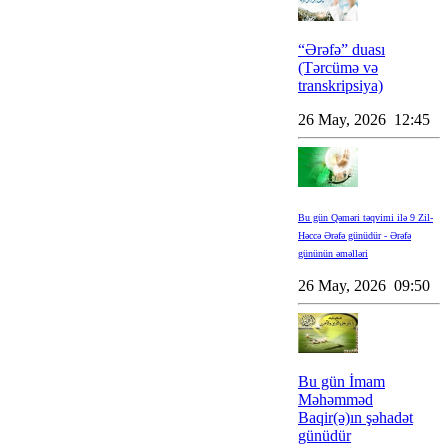
“Ərəfə” duası
(Tərcümə və
transkripsiya)
26 May, 2026 12:45
Bu gün Qəməri təqvimi ilə 9 Zil-
Həccə Ərəfə günüdür - Ərəfə
gününün əməlləri
26 May, 2026 09:50
Bu gün İmam
Məhəmməd
Baqir(ə)ın şəhadət
günüdür