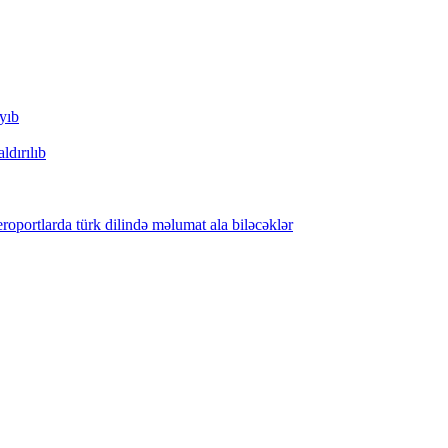
yıb
dırılıb
oportlarda türk dilində məlumat ala biləcəklər