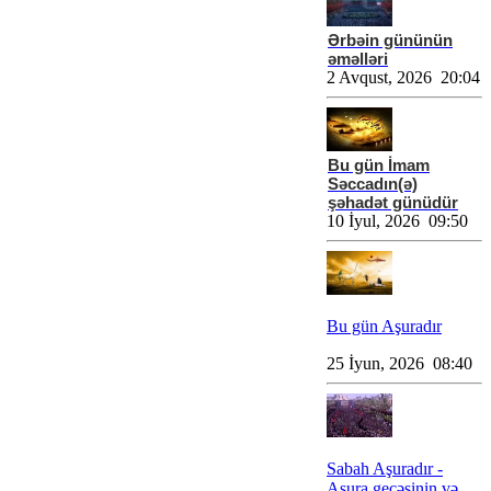
Ərbəin gününün
əməlləri
2 Avqust, 2026 20:04
Bu gün İmam
Səccadın(ə)
şəhadət günüdür
10 İyul, 2026 09:50
Bu gün Aşuradır
25 İyun, 2026 08:40
Sabah Aşuradır -
Aşura gecəsinin və