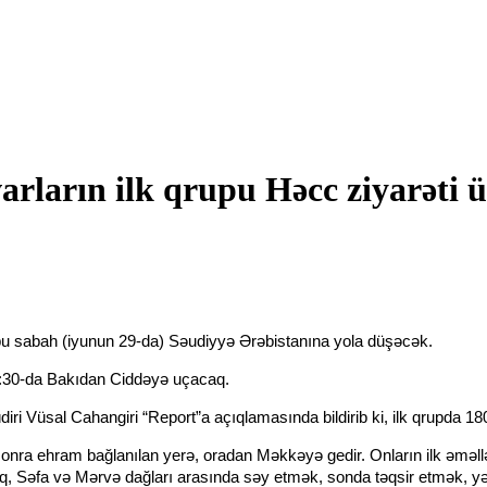
rların ilk qrupu Həcc ziyarəti 
pu sabah (iyunun 29-da) Səudiyyə Ərəbistanına yola düşəcək.
12:30-da Bakıdan Ciddəyə uçacaq.
ri Vüsal Cahangiri “Report”a açıqlamasında bildirib ki, ilk qrupda 18
onra ehram bağlanılan yerə, oradan Məkkəyə gedir. Onların ilk əməllə
q, Səfa və Mərvə dağları arasında səy etmək, sonda təqsir etmək, yə