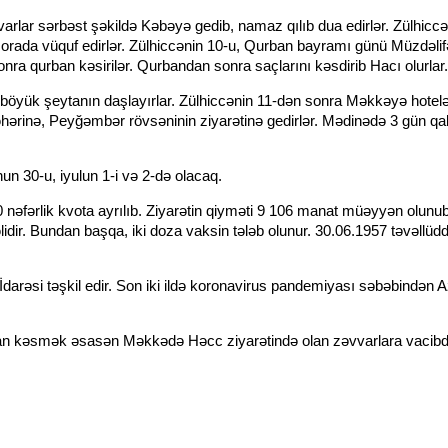
varlar sərbəst şəkildə Kəbəyə gedib, namaz qılıb dua edirlər. Zülhiccə
orada vüquf edirlər. Zülhiccənin 10-u, Qurban bayramı günü Müzdəlifə
a qurban kəsirilər. Qurbandan sonra saçlarını kəsdirib Hacı olurlar.
ə böyük şeytanın daşlayırlar. Zülhiccənin 11-dən sonra Məkkəyə hotelə
şəhərinə, Peyğəmbər rövsəninin ziyarətinə gedirlər. Mədinədə 3 gün q
un 30-u, iyulun 1-i və 2-də olacaq.
0 nəfərlik kvota ayrılıb. Ziyarətin qiyməti 9 106 manat müəyyən olun
idir. Bundan başqa, iki doza vaksin tələb olunur. 30.06.1957 təvəllüd
arəsi təşkil edir. Son iki ildə koronavirus pandemiyası səbəbindən
n kəsmək əsasən Məkkədə Həcc ziyarətində olan zəvvarlara vacibdi