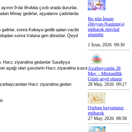
 ayının 9-da Ərəfata çıxıb orada dururlar,
dən Minay gedirlər, əşyalarını çadırlarda
Bu gün İmam
Əliyyən-Nəqinin(ə)
mübarək mövlud
 gəlirlər, sonra Kəbəyə gedib qalan vacibi
günüdür
aldıqdan sonra Vətənə geri dönürlər. Qeyd
1 İyun, 2026 09:30
ub. Həcc ziyarətinə gedənlər Səudiyyə
dən aşağı olan şəxslərin Həcc ziyarətinə icazə
Azərbaycanda 28
May – Müstəqillik
Günü qeyd olunur
28 May, 2026 09:27
 Azərbaycandan Həcc ziyarətinə gedən
r.
Qurban bayramınız
mübarək
27 May, 2026 08:58