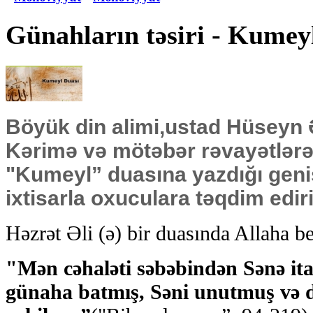
Günahların təsiri - Kumeyl
Böyük din alimi,ustad Hüseyn 
Kərimə və mötəbər rəvayətlər
"Kumeyl” duasına yazdığı geniş
ixtisarla oxuculara təqdim ediri
Həzrət Əli (ə) bir duasında Allaha b
"Mən cəhaləti səbəbindən Sənə itaə
günaha batmış, Səni unutmuş və 