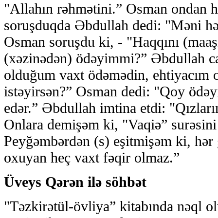
"Allahın rəhmətini.” Osman ondan h
soruşduqda Əbdullah dedi: "Məni hə
Osman soruşdu ki, - "Haqqını (maaş
(xəzinədən) ödəyimmi?” Əbdullah c
olduğum vaxt ödəmədin, ehtiyacım
istəyirsən?” Osman dedi: "Qoy ödəyim
edər.” Əbdullah imtina etdi: "Qızlar
Onlara demişəm ki, "Vaqiə” surəsini
Peyğəmbərdən (s) eşitmişəm ki, hər 
oxuyan heç vaxt fəqir olmaz.”
Üveys Qərən ilə söhbət
"Təzkirətül-övliya” kitabında nəql o