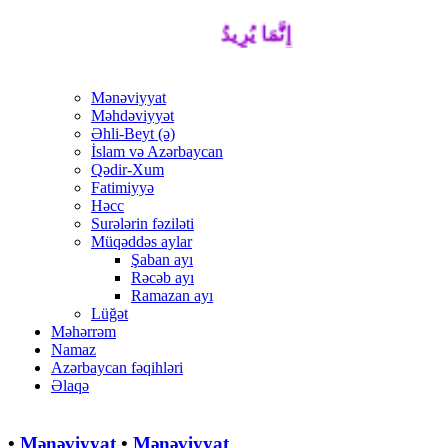
إِنَّمَا يُرِيدُ اللَّهُ لِيُذْهِبَ عَنْكُمُ الرِّجْسَ أَ
Mənəviyyat
Məhdəviyyət
Əhli-Beyt (ə)
İslam və Azərbaycan
Qədir-Xum
Fatimiyyə
Həcc
Surələrin fəziləti
Müqəddəs aylar
Şaban ayı
Rəcəb ayı
Ramazan ayı
Lüğət
Məhərrəm
Namaz
Azərbaycan fəqihləri
Əlaqə
•
Mənəviyyat
•
Mənəviyyat