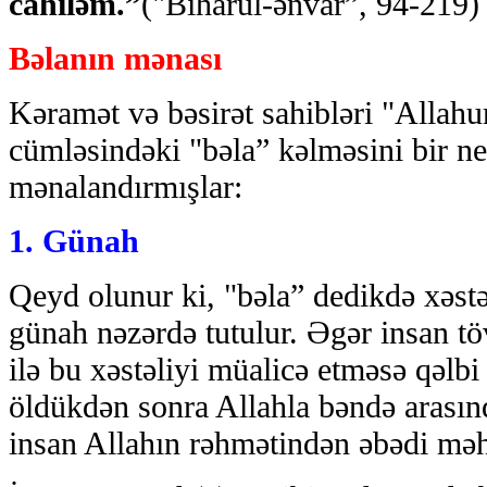
cahiləm.”
("Biharul-ənvar”, 94-219)
Bəlanın mənası
Kəramət və bəsirət sahibləri "Alla
cümləsindəki "bəla” kəlməsini bir n
mənalandırmışlar:
1. Günah
Qeyd olunur ki, "bəla” dedikdə xəstə
günah nəzərdə tutulur. Əgər insan tö
ilə bu xəstəliyi müalicə etməsə qəl
öldükdən sonra Allahla bəndə arasınd
insan Allahın rəhmətindən əbədi mə