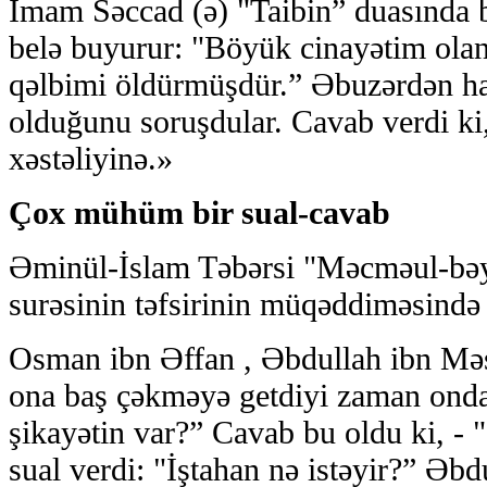
İmam Səccad (ə) "Taibin” duasında b
belə buyurur: "Böyük cinayətim ola
qəlbimi öldürmüşdür.” Əbuzərdən ha
olduğunu soruşdular. Cavab verdi ki
xəstəliyinə.»
Çox mühüm bir sual-cavab
Əminül-İslam Təbərsi "Məcməul-bəya
surəsinin təfsirinin müqəddiməsində 
Osman ibn Əffan , Əbdullah ibn Məs
ona baş çəkməyə getdiyi zaman ond
şikayətin var?” Cavab bu oldu ki, -
sual verdi: "İştahan nə istəyir?” Əbd