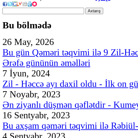
Axtarış
Bu bölmədə
26 May, 2026
Bu gün Qəməri təqvimi ilə 9 Zil-Hə
Ərəfə gününün əməlləri
7 İyun, 2024
Zil - Həccə ayı daxil oldu - İlk on g
7 Noyabr, 2023
Ən ziyanlı düşmən qəflətdir - Kumey
16 Sentyabr, 2023
Bu axşam qəməri təqvimi ilə Rəbiül-ə
4 Sentyabr, 2023