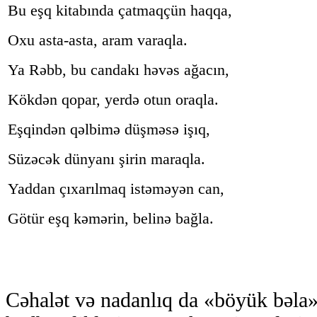
Bu eşq kitabında çatmaqçün haqqa,
Oxu asta-asta, aram varaqla.
Ya Rəbb, bu candakı həvəs ağacın,
Kökdən qopar, yerdə otun oraqla.
Eşqindən qəlbimə düşməsə işıq,
Süzəcək dünyanı şirin maraqla.
Yaddan çıxarılmaq istəməyən can,
Götür eşq kəmərin, belinə bağla.
3. Nadanlıq.
Cəhalət və nadanlıq da «böyük bəla»