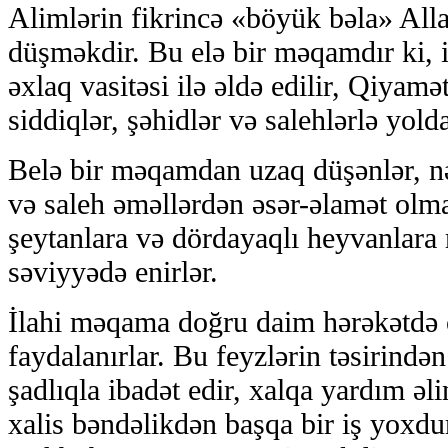
Alimlərin fikrincə «böyük bəla» Al
düşməkdir. Bu elə bir məqamdır ki, 
əxlaq vasitəsi ilə əldə edilir, Qiyam
siddiqlər, şəhidlər və salehlərlə yold
Belə bir məqamdan uzaq düşənlər, nə
və saleh əməllərdən əsər-əlamət olm
şeytanlara və dördayaqlı heyvanlara
səviyyədə enirlər.
İlahi məqama doğru daim hərəkətdə o
faydalanırlar. Bu feyzlərin təsirində
şadlıqla ibadət edir, xalqa yardım əli
xalis bəndəlikdən başqa bir iş yoxdu