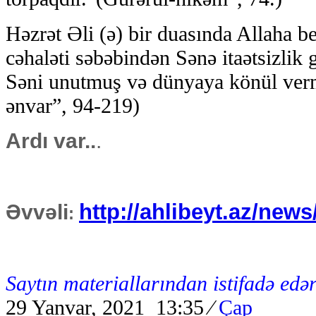
Həzrət Əli (ə) bir duasında Allaha b
cəhaləti səbəbindən Sənə itaətsizlik
Səni unutmuş və dünyaya könül verm
ənvar”, 94-219)
Ardı var..
.
http://ahlibeyt.az/new
Əvvəli
:
Saytın materiallarından istifadə edər
29 Yanvar, 2021 13:35
⁄
Çap