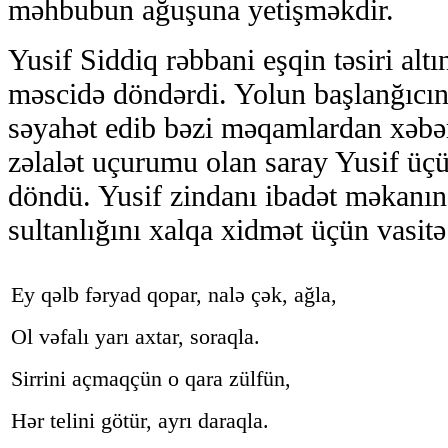
məhbubun ağuşuna yetişməkdir.
Yusif Siddiq rəbbani eşqin təsiri alt
məscidə döndərdi. Yolun başlanğıcın
səyahət edib bəzi məqamlardan xəbə
zəlalət uçurumu olan saray Yusif üçü
döndü. Yusif zindanı ibadət məkanın
sultanlığını xalqa xidmət üçün vasitə
Ey qəlb fəryad qopar, nalə çək, ağla,
Ol vəfalı yarı axtar, soraqla.
Sirrini açmaqçün o qara zülfün,
Hər telini götür, ayrı daraqla.