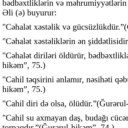
bədbəxtliklərin və məhrumiyyətlərin
Əli (ə) buyurur:
"Cəhalət xəstəlik və gücsüzlükdür.”
"Cəhalət xəstəliklərin ən şiddətlisid
"Cəhalət diriləri öldürür, bədbəxtlikl
hikəm”, 75.)
"Cahil təqsirini anlamır, nəsihəti qə
hikəm”, 75.)
"Cahil diri də olsa, ölüdür.”(Ğurərul
"Cahil su axmayan daş, budağı cücə
torpaqdır.”(Ğurərul-hikəm”, 74.)