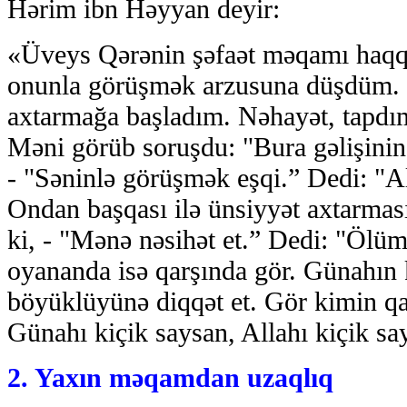
Hərim ibn Həyyan deyir:
«Üveys Qərənin şəfaət məqamı haqqı
onunla görüşmək arzusuna düşdüm. 
axtarmağa başladım. Nəhayət, tapdım
Məni görüb soruşdu: "Bura gəlişinin
- "Səninlə görüşmək eşqi.” Dedi: "Al
Ondan başqası ilə ünsiyyət axtarma
ki, - "Mənə nəsihət et.” Dedi: "Ölüm
oyananda isə qarşında gör. Günahın k
böyüklüyünə diqqət et. Gör kimin q
Günahı kiçik saysan, Allahı kiçik sa
2. Yaxın məqamdan uzaqlıq