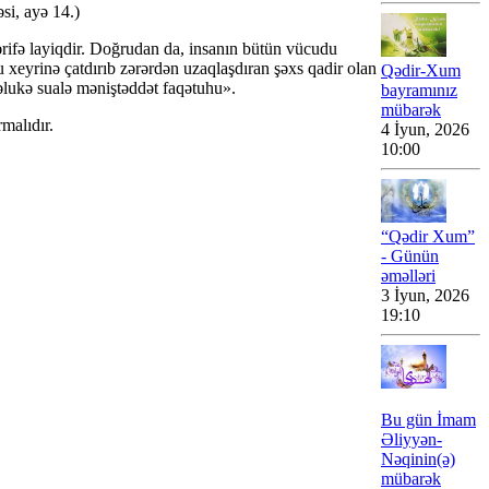
si, ayə 14.)
tərifə layiqdir. Doğrudan da, insanın bütün vücudu
xeyrinə çatdırıb zərərdən uzaqlaşdıran şəxs qadir olan
Qədir-Xum
əlukə sualə məniştəddət faqətuhu».
bayramınız
mübarək
malıdır.
4 İyun, 2026
10:00
“Qədir Xum”
- Günün
əməlləri
3 İyun, 2026
19:10
Bu gün İmam
Əliyyən-
Nəqinin(ə)
mübarək