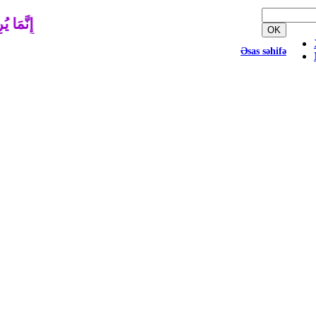
إِنَّمَا يُ
OK
Əsas səhifə