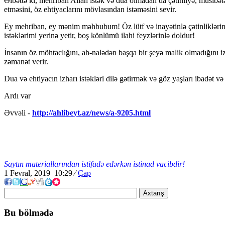
Əlbəttə ki, mehriban Allah istək və dua olmadan da çətinliyə, müsibə
etməsini, öz ehtiyaclarını mövlasından istəməsini sevir.
Ey mehriban, ey mənim məhbubum! Öz lütf və inayətinlə çətinliklərimi
istəklərimi yerinə yetir, boş könlümü ilahi feyzlərinlə doldur!
İnsanın öz möhtaclığını, ah-nalədən başqa bir şeyə malik olmadığını i
zəmanət verir.
Dua və ehtiyacın izharı istəkləri dilə gətirmək və göz yaşları ibadət 
Ardı var
Əvvəli -
http://ahlibeyt.az/news/a-9205.html
Saytın materiallarından istifadə edərkən istinad vacibdir!
1 Fevral, 2019 10:29
⁄
Çap
Axtarış
Bu bölmədə