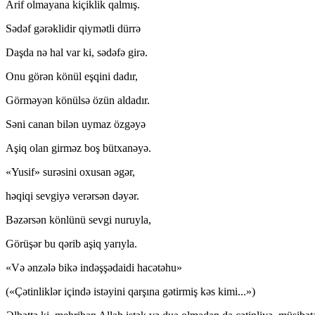
Arif olmayana kiçiklik qalmış.
Sədəf gərəklidir qiymətli dürrə
Daşda nə hal var ki, sədəfə girə.
Onu görən könül eşqini dadır,
Görməyən könülsə özün aldadır.
Səni canan bilən uymaz özgəyə
Aşiq olan girməz boş bütxanəyə.
«Yusif» surəsini oxusan əgər,
həqiqi sevgiyə verərsən dəyər.
Bəzərsən könlünü sevgi nuruyla,
Görüşər bu qərib aşiq yarıyla.
«Və ənzələ bikə indəşşədaidi hacətəhu»
(«Çətinliklər içində istəyini qarşına gətirmiş kəs kimi...»)