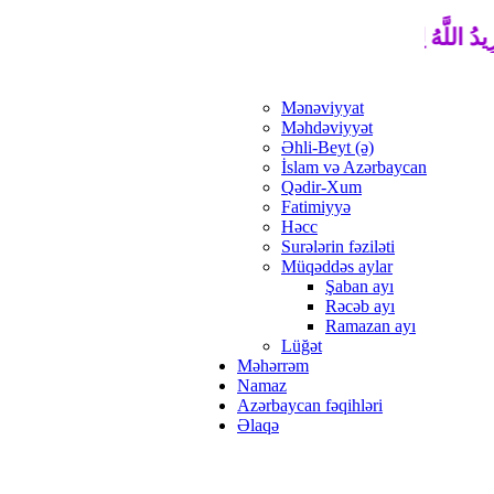
رِيدُ اللَّهُ لِيُذْهِبَ عَنْكُمُ الرِّجْسَ أَهْلَ الْبَيْتِ وَيُطَهِّرَكُمْ تَطْهِير
Mənəviyyat
Məhdəviyyət
Əhli-Beyt (ə)
İslam və Azərbaycan
Qədir-Xum
Fatimiyyə
Həcc
Surələrin fəziləti
Müqəddəs aylar
Şaban ayı
Rəcəb ayı
Ramazan ayı
Lüğət
Məhərrəm
Namaz
Azərbaycan fəqihləri
Əlaqə