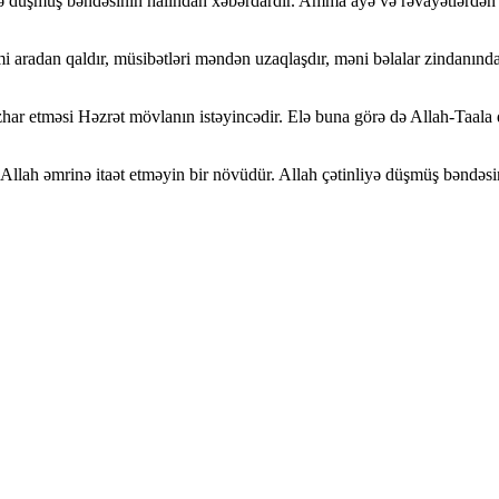
tə düşmüş bəndəsinin halından xəbərdardır. Amma ayə və rəvayətlərdən 
 aradan qaldır, müsibətləri məndən uzaqlaşdır, məni bəlalar zindanından
zhar etməsi Həzrət mövlanın istəyincədir. Elə buna görə də Allah-Taala
və Allah əmrinə itaət etməyin bir növüdür. Allah çətinliyə düşmüş bəndəs