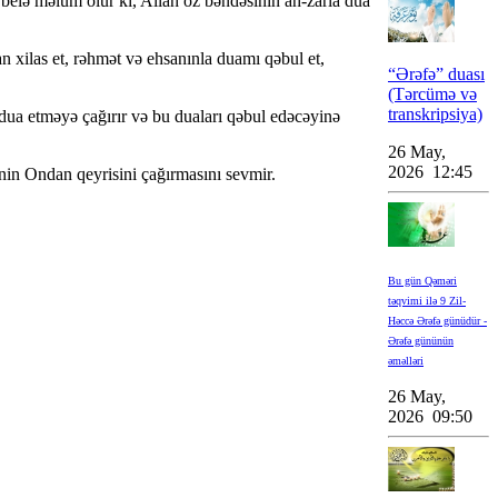
belə məlum olur ki, Allah öz bəndəsinin ah-zarla dua
 xilas et, rəhmət və ehsanınla duamı qəbul et,
“Ərəfə” duası
(Tərcümə və
transkripsiya)
 dua etməyə çağırır və bu duaları qəbul edəcəyinə
26 May,
2026 12:45
inin Ondan qeyrisini çağırmasını sevmir.
Bu gün Qəməri
təqvimi ilə 9 Zil-
Həccə Ərəfə günüdür -
Ərəfə gününün
əməlləri
26 May,
2026 09:50