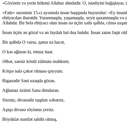
«Göylərin və yerin hökmü Allahın əlindədir. O, istədiyini bağışlayar, 
«Fatir» surəsinin 15-ci ayəsində insan haqqında buyurulur: «Ey insanl
ehtiyacdan ibarətdir. Yaranmaqda, yaşamaqda, xeyir qazanmaqda və zər
Allahdır. Bir belə ehtiyacı olan insan nə üçün xalis qəlblə, cümə ax
İnsan üçün ən gözəl və ən faydalı hal dua halıdır. İnsan zatən fəqir 
Bir qəlbdə O varsa, qəmə nə hacət,
O kəs ağlasın ki, etməz itaət.
Əlbət, sənsiz könül zülmətə məhkum,
Körpə nalə çəkər olmasa qəyyum.
Biganədir Səni uzaqda görən,
Ağlamaz üzünü Sənə döndərən.
Sözsüz, divanədir eşqdən xəbərsiz,
Aşiqə divanə söyləmə yersiz.
Böyüklər mərifət sahibi olmuş,