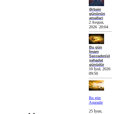
Ərbəin
gününün
əməlləri
2 Avqust,
2026 20:04
Bu gün
İmam
Səccadın(ə)
şəhadət
günüdür
10 İyul, 2026
09:50
Bu gün
Aşuradır
25 İyun,