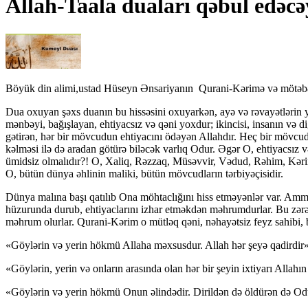
Allah-Taala duaları qəbul edəcə
Böyük din alimi,ustad Hüseyn Ənsariyanın Qurani-Kərimə və mötəbər r
Dua oxuyan şəxs duanın bu hissəsini oxuyarkən, ayə və rəvayətlərin y
mənbəyi, bağışlayan, ehtiyacsız və qəni yoxdur; ikincisi, insanın və d
gətirən, hər bir mövcudun ehtiyacını ödəyən Allahdır. Heç bir mövcu
kəlməsi ilə də aradan götürə biləcək varlıq Odur. Əgər O, ehtiyacsı
ümidsiz olmalıdır?! O, Xaliq, Rəzzaq, Müsəvvir, Vədud, Rəhim, Kərim, 
O, bütün dünya əhlinin maliki, bütün mövcudların tərbiyəçisidir.
Dünya malına başı qatılıb Ona möhtaclığını hiss etməyənlər var. Amma b
hüzurunda durub, ehtiyaclarını izhar etməkdən məhrumdurlar. Bu zərər
məhrum olurlar. Qurani-Kərim o mütləq qəni, nəhayətsiz feyz sahibi, b
«Göylərin və yerin hökmü Allaha məxsusdur. Allah hər şeyə qadirdir»
«Göylərin, yerin və onların arasında olan hər bir şeyin ixtiyarı Allah
«Göylərin və yerin hökmü Onun əlindədir. Dirildən də öldürən də Odu