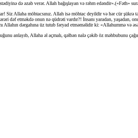
istədiyinə də əzab verər. Allah bağışlayan və rəhm edəndir».(«Fəth» surə
ar! Siz Allaha möhtacsınız. Allah isə möhtac deyildir və hər cür şükrə 
əri dəf etməkdə onun nə qüdrəti vardır?! İnsanı yaradan, yaşadan, onu 
şamı Allahın dərgahına üz tutub fəryad etməməlidir ki: «Allahummə və əs
olduğunu anlayıb, Allaha əl açmalı, qəlbən nalə çəkib öz məhbubunu çağır