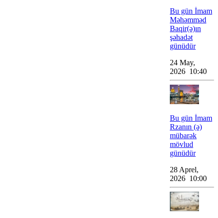
Bu gün İmam
Məhəmməd
Baqir(ə)ın
şəhadət
günüdür
24 May,
2026 10:40
Bu gün İmam
Rzanın (ə)
mübarək
mövlud
günüdür
28 Aprel,
2026 10:00