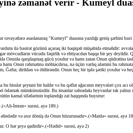
yinə zəmanət verir - Kumeyl duas
əvayətlərə əsaslanaraq "Kumeyl” duasına yazdığı geniş şərhini bəzi ix
ardımı ilə bəsirət gözünü açaraq iki həqiqəti müşahidə etməlidir: əvvə
igər mövcudların vücudu fəqirlik və ehtiyacdan başqa bir şey deyildir. 
dda Onunla qarşılaşmaq gücü yoxdur və hamı zatən Onun qüdrətinə təsli
z və hamı Onun rəhmətinə möhtacdırsa, nə üçün varlıq aləmini bu rəhmə
Ğəfur, dirildən və öldürəndir. Onun heç bir işdə şəriki yoxdur və heç 
u hisslər şeytani bir haldır və bu qəflət ağacının meyvələri çox acı ola
i ödəmək mümkünsüzdür. Bu insanlar səhradakı heyvanlar tək yalnız mad
ütün kamal sifətlərinin toplandığı zat haqqında buyurur:
.(«Ali-İmran» surəsi, ayə 189.)
ın əlindədir və axır dönüş də Onun hüzurunadır».(«Maidə» surəsi, ayə 18
r. O hər şeyə qadirdir».(«Hədid» surəsi, ayə 2)