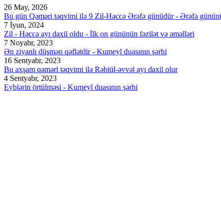
26 May, 2026
Bu gün Qəməri təqvimi ilə 9 Zil-Həccə Ərəfə günüdür - Ərəfə günün
7 İyun, 2024
Zil - Həccə ayı daxil oldu - İlk on gününün fəzilət və əməlləri
7 Noyabr, 2023
Ən ziyanlı düşmən qəflətdir - Kumeyl duasının şərhi
16 Sentyabr, 2023
Bu axşam qəməri təqvimi ilə Rəbiül-əvvəl ayı daxil olur
4 Sentyabr, 2023
Eyblərin örtülməsi - Kumeyl duasının şərhi