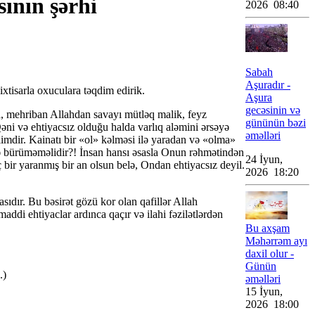
ının şərhi
2026 08:40
Sabah
Aşuradır -
tisarla oxuculara təqdim edirik.
Aşura
gecəsinin və
la, mehriban Allahdan savayı mütləq malik, feyz
gününün bəzi
Qəni və ehtiyacsız olduğu halda varlıq aləmini ərsəyə
əməlləri
mdir. Kainatı bir «ol» kəlməsi ilə yaradan və «olma»
tə bürüməməlidir?! İnsan hansı əsasla Onun rəhmətindən
24 İyun,
bir yaranmış bir an olsun belə, Ondan ehtiyacsız deyil.
2026 18:20
sıdır. Bu bəsirət gözü kor olan qafillər Allah
di ehtiyaclar ardınca qaçır və ilahi fəzilətlərdən
Bu axşam
Məhərrəm ayı
daxil olur -
Günün
.)
əməlləri
15 İyun,
2026 18:00