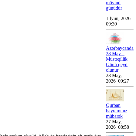
mövlud
günüdür
1 İyun, 2026
09:30
Azərbaycanda
28 May –
Müstəqillik
Günü qeyd
olunur
28 May,
2026 09:27
Qurban
bayramınız
mübarək
27 May,
2026 08:58