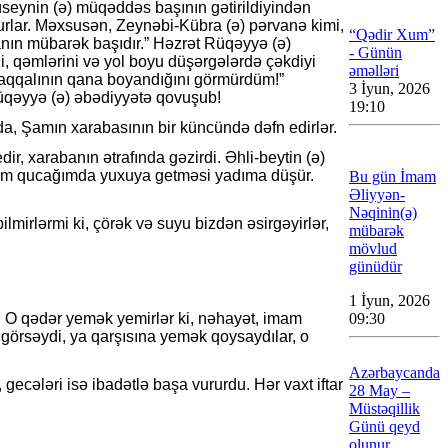
Hüseynin (ə) müqəddəs başının gətirildiyindən
turlar. Məxsusən, Zeynəbi-Kübra (ə) pərvanə kimi,
“Qədir Xum”
anın mübarək başıdır.” Həzrət Rüqəyyə (ə)
- Günün
i, qəmlərini və yol boyu düşərgələrdə çəkdiyi
əməlləri
saqqalının qana boyandığını görmürdüm!”
3 İyun, 2026
 Rüqəyyə (ə) əbədiyyətə qovuşub!
19:10
a, Şamın xarabasının bir küncündə dəfn edirlər.
, xarabanın ətrafında gəzirdi. Əhli-beytin (ə)
ənim qucağımda yuxuya getməsi yadıma düşür.
Bu gün İmam
Əliyyən-
Nəqinin(ə)
irlərmi ki, çörək və suyu bizdən əsirgəyirlər,
mübarək
mövlud
günüdür
1 İyun, 2026
09:30
r. O qədər yemək yemirlər ki, nəhayət, imam
u görsəydi, ya qarşısına yemək qoysaydılar, o
Azərbaycanda
gecələri isə ibadətlə başa vururdu. Hər vaxt iftar
28 May –
Müstəqillik
Günü qeyd
olunur