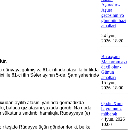
Aşuradır -
Aşura
gecəsinin və
gününün bəzi
əməlləri
24 İyun,
2026 18:20
Bu axşam
dür.
Məhərrəm ayı
daxil olur -
dünyaya gəlmiş və 61-ci ilində atası ilə birlikdə
Günün
i ilə 61-ci ilin Səfər ayının 5-də, Şam şəhərində
əməlləri
15 İyun,
2026 18:00
uxudan ayılıb atasını yanında görmədikdə
Qədir-Xum
ki, balaca qız atasını yuxuda görüb. Nə qədər
bayramınız
nin sükutunu sındırıb, hamılıqla Rüqəyyəyə (ə)
mübarək
4 İyun, 2026
10:00
ir teştdə Rüqəyyə üçün göndərirlər ki, bəlkə