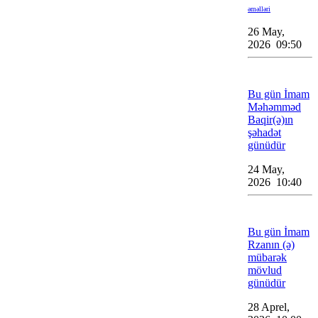
əməlləri
26 May,
2026 09:50
Bu gün İmam
Məhəmməd
Baqir(ə)ın
şəhadət
günüdür
24 May,
2026 10:40
Bu gün İmam
Rzanın (ə)
mübarək
mövlud
günüdür
28 Aprel,