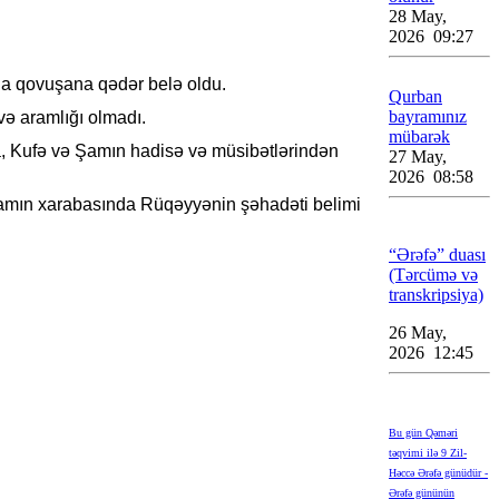
28 May,
2026 09:27
hına qovuşana qədər belə oldu.
Qurban
bayramınız
və aramlığı olmadı.
mübarək
la, Kufə və Şamın hadisə və müsibətlərindən
27 May,
2026 08:58
Şamın xarabasında Rüqəyyənin şəhadəti belimi
“Ərəfə” duası
(Tərcümə və
transkripsiya)
26 May,
2026 12:45
Bu gün Qəməri
təqvimi ilə 9 Zil-
Həccə Ərəfə günüdür -
Ərəfə gününün