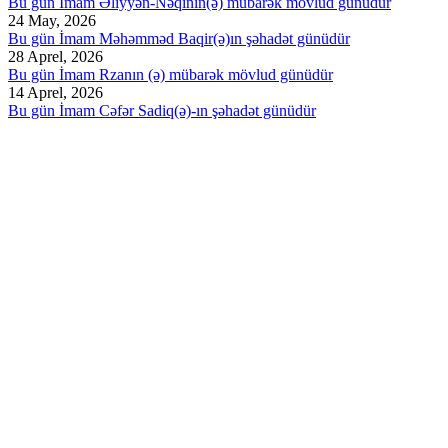
Bu gün İmam Əliyyən-Nəqinin(ə) mübarək mövlud günüdür
24 May, 2026
Bu gün İmam Məhəmməd Baqir(ə)ın şəhadət günüdür
28 Aprel, 2026
Bu gün İmam Rzanın (ə) mübarək mövlud günüdür
14 Aprel, 2026
Bu gün İmam Cəfər Sadiq(ə)-ın şəhadət günüdür