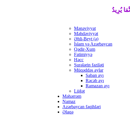
َّمَا يُرِيدُ اللَّهُ لِيُذْهِبَ عَنْكُمُ الرِّجْسَ أَهْلَ الْبَيْتِ وَيُطَهِّرَكُمْ 
Mənəviyyat
Məhdəviyyət
Əhli-Beyt (ə)
İslam və Azərbaycan
Qədir-Xum
Fatimiyyə
Həcc
Surələrin fəziləti
Müqəddəs aylar
Şaban ayı
Rəcəb ayı
Ramazan ayı
Lüğət
Məhərrəm
Namaz
Azərbaycan fəqihləri
Əlaqə