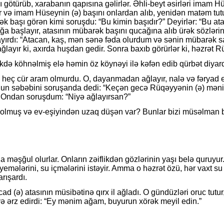
ı götürüb, xarabanın qapısına gəlirlər. Əhli-beyt əsirləri imam 
lar və imam Hüseynin (ə) başını onlardan alıb, yenidən matəm tu
 başı görən kimi soruşdu: “Bu kimin başıdır?” Deyirlər: “Bu at
a başlayır, atasının mübarək başını qucağına alıb ürək sözlərin
yırdı: “Atacan, kaş, mən sənə fəda olurdum və sənin mübarək 
ğlayır ki, axırda huşdan gedir. Sonra baxıb görürlər ki, həzrət
də köhnəlmiş elə həmin öz köynəyi ilə kəfən edib qürbət diyard
ç cür aram olmurdu. O, dayanmadan ağlayır, nalə və fəryad edir
 bunun səbəbini soruşanda dedi: “Keçən gecə Rüqəyyənin (ə) m
r. Ondan soruşdum: “Niyə ağlayırsan?”
lmuş və ev-eşiyindən uzaq düşən var? Bunlar bizi müsəlman bilm
 məşğul olurlar. Onların zəiflikdən gözlərinin yaşı belə quruyu
yemələrini, su içmələrini istəyir. Amma o həzrət özü, hər vaxt s
rışardı.
(ə) atasının müsibətinə qırx il ağladı. O gündüzləri oruc tutur, 
ə ərz edirdi: “Ey mənim ağam, buyurun xörək meyil edin.”