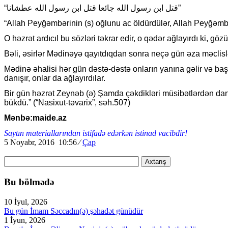
“قتل ابن رسول الله جائعا قتل ابن رسول الله عطشانا”
“Allah Peyğəmbərinin (s) oğlunu ac öldürdülər, Allah Peyğəmbə
O həzrət ardıcıl bu sözləri təkrar edir, o qədər ağlayırdı ki, 
Bəli, əsirlər Mədinəyə qayıtdıqdan sonra neçə gün əza məclislər
Mədinə əhalisi hər gün dəstə-dəstə onların yanına gəlir və ba
danışır, onlar da ağlayırdılar.
Bir gün həzrət Zeynəb (ə) Şamda çəkdikləri müsibətlərdən d
bükdü.” (“Nasixut-təvarix”, səh.507)
Mənbə:maide.az
Saytın materiallarından istifadə edərkən istinad vacibdir!
5 Noyabr, 2016 10:56
⁄
Çap
Axtarış
Bu bölmədə
10 İyul, 2026
Bu gün İmam Səccadın(ə) şəhadət günüdür
1 İyun, 2026