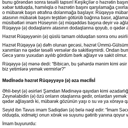
bunu görəndən sonra təsəlli tapsın! Keşikçilər o həzrətin başın
xəbər tutduqda, hamılıqla o həzrətin başını qarşılamağa çıxır
o mübarək başın ətrafına dolanmağa başlayır. Rüqəyyə mübarək
atasının mübarək başını teştdən götürüb bağrına basır, ağlamağ
müsibətləri imam Hüseynin (ə) müqəddəs başına deyir və ağla
Rüqəyyə (ə) dodaqlarını atasının dodaqlarına qoyub, o qədər a
Həzrət Rüqəyyənin (ə) qüslü tamam olduqdan sonra onu əsirlik
Həzrət Rüqəyyə (ə) dəfn olunan gecəsi, həzrət Ümmü-Gülsüm he
xanımları nə qədər təsəlli versələr də sakitləşmirdi. Ondan
Gecə yarısı yuxudan ayılıb gördüm bərk ağlayır və sakit olmu
Rüqəyyə (ə) mənə dedi: “Bibican, bu şəhərdə mənim kimi əsir o
biz yetimlərə yemək vermirlər?”
Mədİnədə həzrət Rüqəyyəyə (ə) əza məclİsİ
Əhli-beyt (ə) əsirləri Şamdan Mədinəyə qayıdan kimi əzadarlığa
Zeynəlabidin (ə) özü onların otaqlarına gedir, onlardan yemək 
qədər ağlayardı ki, mübarək gözünün yaşı o su və ya xörəyə qa
Seyid ibn Tavus imam Sadiqdən (ə) belə nəql edir: “İmam Səccad 
olduqda, xidmətçi onun xörək və suyunu gətirib yanına qoyur v
İmam buyururdu: