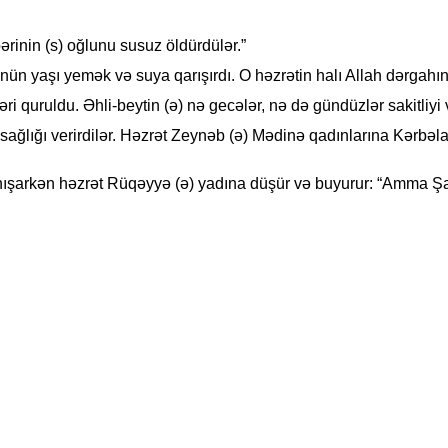
rinin (s) oğlunu susuz öldürdülər.”
gözünün yaşı yemək və suya qarışırdı. O həzrətin halı Allah dərga
i quruldu. Əhli-beytin (ə) nə gecələr, nə də gündüzlər sakitliyi 
şsağlığı verirdilər. Həzrət Zeynəb (ə) Mədinə qadınlarına Kərbə
anışarkən həzrət Rüqəyyə (ə) yadına düşür və buyurur: “Amma 