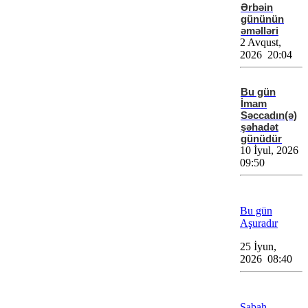
Ərbəin
gününün
əməlləri
2 Avqust,
2026 20:04
Bu gün
İmam
Səccadın(ə)
şəhadət
günüdür
10 İyul, 2026
09:50
Bu gün
Aşuradır
25 İyun,
2026 08:40
Sabah