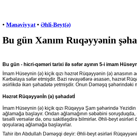
•
Mənəviyyat
•
Əhli-Beyt(ə)
Bu gün Xanım Ruqəyyənin şəha
Bu gün - hicri-qəməri tarixi ilə səfər ayının 5-i imam Hüse
İmam Hüseynin (ə) kiçik qızı həzrət Rüqəyyənin (ə) anasının ad
Kərbəlaya səfər etmişdir. Bəzi rəvayətlərə əsasən, həzrət Rüqə
əsirlikdə ikən şəhadətə yetmişdir. Onun Dəməşq şəhərindəki m
Həzrət Rüqəyyənİn (ə) şəhadətİ
İmam Hüseynin (ə) kiçik qızı Rüqəyyə Şam şəhərində Yezidin z
ağlamağa başlayır. Ondan ağlamağının səbəbini soruşduqda, cav
təsəlli versələr də, onu sakitləşdirə bilmirlər. Əhli-beyt əsirl
qoşularaq ağlamağa başlayırlar.
Tahir ibn Abdullah Dəməşqi deyir: Əhli-beyt əsirləri Rüqəyyən