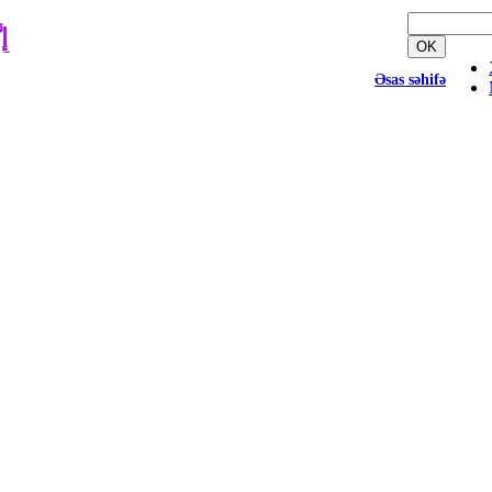
إِن
OK
Əsas səhifə