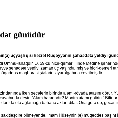
dət günüdür
ynin(ə) üçyaşlı qızı həzrət Rüqəyyənin şəhaədətə yetdiyi gün
ı Ümmü-İshaqdır. O, 59-cu hicri-qəməri ilində Mədinə şəhərində 
yyə şəhadətə yetdiyi zaman üç yaşında imiş və hicri-qəməri tarix
üqəddəs məqbərəsi şiələrin ziyarətgahına çevrilmişdir.
indanında ikən gecələrin birində aləmi-röyada atasını görür. Y
abında deyir: “Atam haradadır? Mənim atamı gətirin.” Bilirlər 
əri özləri də elə ağlamağa bəhanə axtarırdılar. Ona görə də, gecə
i sakitləşdirə bilməyəndə, imam Hüseynin (ə) müqəddəs başını b