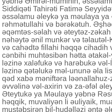
yəbnə Əmirəl-muminin, əssəlam
Siddiqəti Tahirəti Fatimə Seyyidət
əssəlamu əleykə ya məulaya ya 
rəhmətullahi və bərəkətuh. Əşh
əqəmtəs-səlah və əteytəz-zəkah 
nəhəytə ənil munkər və təlautəl-K
və cahədtə fillahi həqqə cihadih v
cənbihi muhtəsibən hətta ətakəl
ləzinə xaləfukə və harəbukə vəl-
ləzinə qətəlukə məl-ununə əla l
qəd xabə məniftəra ləənallahuz-
əvvəlinə vəl-axirin və za-əfəl əl
Əteytukə ya Məulayə yəbnə Rəsuli
həqqik, muvaliyən li əuliyaik, mua
mustəbsirən bil-hudəlləzi əntə əle