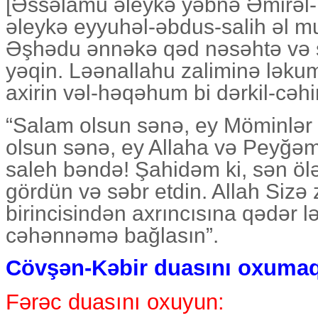
[Əssəlamu əleykə yəbnə Əmirəl
əleykə eyyuhəl-əbdus-salih əl muti
Əşhədu ənnəkə qəd nəsəhtə və s
yəqin. Ləənallahu zaliminə ləkum
axirin vəl-həqəhum bi dərkil-cəh
“Salam olsun sənə, ey Möminlər 
olsun sənə, ey Allaha və Peyğəm
saleh bəndə! Şahidəm ki, sən ölə
gördün və səbr etdin. Allah Sizə
birincisindən axrıncısına qədər lə
cəhənnəmə bağlasın”.
Cövşən-Kəbir duasını oxuma
Fərəc duasını oxuyun: