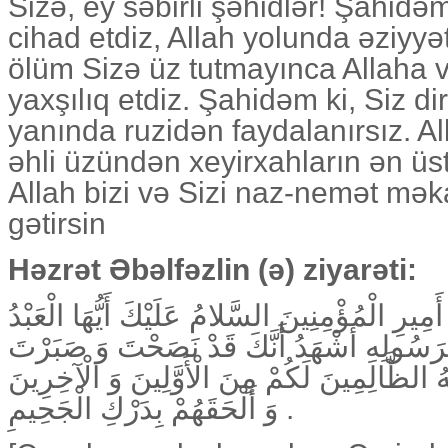
Sizə, ey səbirli şəhidlər! Şahidəm
cihad etdiz, Allah yolunda əziyyə
ölüm Sizə üz tutmayınca Allaha
yaxşılıq etdiz. Şahidəm ki, Siz di
yanında ruzidən faydalanırsız. A
əhli üzündən xeyirxahların ən üs
Allah bizi və Sizi naz-nemət mək
gətirsin
Həzrət Əbəlfəzlin (ə) ziyarəti:
مِيرِ الْمُؤْمِنِينَ السَّلامُ عَلَيْكَ أَيُّهَا الْعَبْدُ
 لِرَسُولِهِ أَشْهَدُ أَنَّكَ قَدْ نَصَحْتَ وَ صَبَرْتَ
هُ الظَّالِمِينَ لَكُمْ مِنَ الْأَوَّلِينَ وَ الْآخِرِينَ
وَ أَلْحَقَهُمْ بِدَرْكِ الْجَحِيمِ .