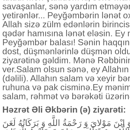
savaşanlar, sənə yardım etməyənl
yetirənlər... Peyğəmbərin lənət o
Allah sizə zülm edənlərin birinci
qədər hamısına lənət eləsin. E
Peyğəmbər balası! Sənin haqqını 
dost, düşmənlərinlə düşmən old
ziyarətinə gəldim. Mənə Rəbbini
ver.Salam olsun sənə, ey Allahın
(dəlili). Allahın salam və xeyir b
ruhuna və pak cisminə.Ey mənim
salam, rəhmət və bərəkəti üzərin
Həzrət Əli Əkbərin (ə) ziyarəti:
ابْنَ مَوْلايَ وَ رَحْمَةُ اللَّهِ وَ بَرَكَاتُهُ لَعَنَ