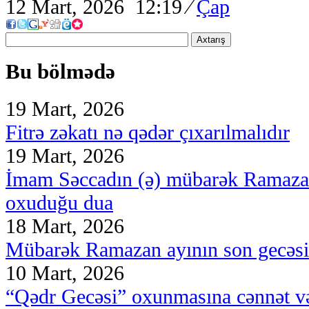
12 Mart, 2026 12:19
⁄
Çap
Axtarış
Bu bölmədə
19 Mart, 2026
Fitrə zəkatı nə qədər çıxarılmalıdır
19 Mart, 2026
İmam Səccadın (ə) mübarək Ramazan 
oxuduğu dua
18 Mart, 2026
Mübarək Ramazan ayının son gecəsin
10 Mart, 2026
“Qədr Gecəsi” oxunmasına cənnət və