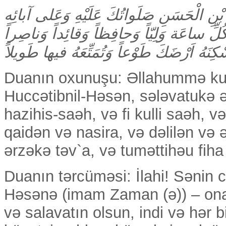
َّةِ بْنِ الْحَسَنِ صَلَواتُكَ عَلَيْهِ وَعَلى آبائِه
ُلِّ ساعَة
وَلِيّاً وَحافِظاً وَقائِداً وَناصِراً
كِنَهُ اَرْضَكَ طَوْعاً
وَتُمَتِّعَهُ فيها طَويلاً
Duanın oxunuşu: Əllahummə kulli
Huccətibnil-Həsən, sələvatukə əl
hazihis-saəh, və fi kulli saəh, v
qaidən və nasira, və dəlilən və 
ərzəkə təv`a, və tuməttihəu fiha 
Duanın tərcüməsi: İlahi! Sənin c
Həsənə (imam Zaman (ə)) – on
və salavatın olsun, indi və hər b