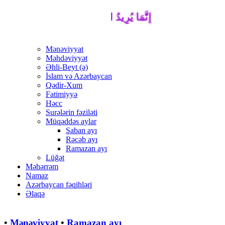
إِنَّمَا يُرِيدُ اللَّهُ لِيُذْهِبَ عَنْكُمُ الرِّجْسَ أَهْل
Mənəviyyat
Məhdəviyyət
Əhli-Beyt (ə)
İslam və Azərbaycan
Qədir-Xum
Fatimiyyə
Həcc
Surələrin fəziləti
Müqəddəs aylar
Şaban ayı
Rəcəb ayı
Ramazan ayı
Lüğət
Məhərrəm
Namaz
Azərbaycan fəqihləri
Əlaqə
•
Mənəviyyat
•
Ramazan ayı