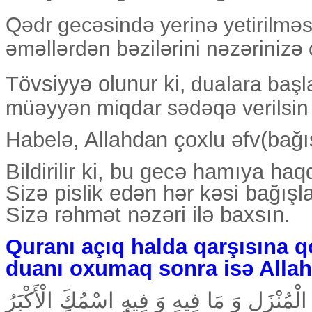
Qədr gecəsində yerinə yetirilməs
əməllərdən bəzilərini nəzərinizə ç
Tövsiyyə olunur ki
, dualara ba
müəyyən miqdar sədəqə verilsin v
Habelə, Allahdan çoxlu əfv(bağı
Bildirilir ki, bu gecə hamıya haq
Sizə pislik edən hər kəsi bağışla
Sizə rəhmət nəzəri ilə baxsın.
Quranı açıq halda qarşısına q
duanı oxumaq sonra isə Allah
كَ الْمُنْزَلِ وَ مَا فِيهِ وَ فِيهِ اسْمُكَ الْأَكْبَرُ