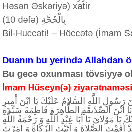
Həsən Əskəriyə) xatir
(10 dəfə) بِالْحُجَّةِ
Bil-Huccəti! – Höccətə (İmam S
Duanın bu yerində Allahdan öz 
Bu gecə oxunması tövsiyyə o
İmam Hüseyn(ə) ziyarətnaməs
نَ رَسُولِ اللَّهِ السَّلامُ عَلَيْكَ يَا ابْنَ أَمِيرِ
َا ابْنَ الصِّدِّيقَةِ الطَّاهِرَةِ فَاطِمَةَ سَيِّدَةِ
 يَا مَوْلايَ يَا أَبَا عَبْدِ اللَّهِ وَ رَحْمَةُ اللَّهِ
قَدْ أَقَمْتَ الصَّلاةَ وَ آتَيْتَ الزَّكَاةَ وَ أَمَرْتَ