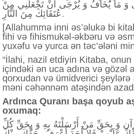
 وَ مَا يُخَافُ وَ يُرْجَى أَنْ تَجْعَلَنِي مِنْ
عُتَقَائِكَ مِنَ النَّارِ.
[Allahummə inni əs’əlukə bi kit
fihi və fihismukəl-əkbəru və ə
yuxəfu və yurca ən təc’ələni mi
“İlahi, nazil etdiyin Kitaba, onu
içindəki ən uca adına və gözəl a
qorxudan və ümidverici şeylərə 
məni cəhənnəm atəşindən azad
Ardınca Quranı başa qoyub a
oxumaq:
رْآنِ وَ بِحَقِّ مَنْ أَرْسَلْتَهُ بِهِ وَ بِحَقِّ كُلِّ
ِّكَ عَلَيْهِمْ فَلا أَحَدَ أَعْرَفُ بِحَقِّكَ مِنْكَ