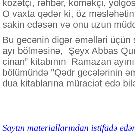
közətçi, rəhbər, köməkçi, yolgö
O vaxta qədər ki, öz mәslәhәti
sakin edəsən və onu uzun müdd
Bu gecənin digər əməlləri üçü
ayı bölməsinə, Şeyx Abbas Qum
cinan” kitabının Ramazan ayının
bölümündə "Qədr gecələrinin əmə
dua kitablarına müraciət edə bilə
Saytın materiallarından istifadə edər