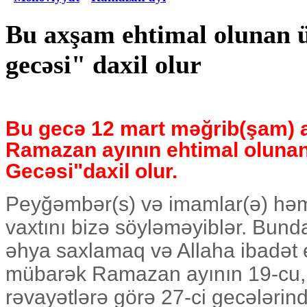
Bu axşam ehtimal olunan 
gecəsi" daxil olur
Bu gecə 12 mart məğrib(şam) 
Ramazan ayının ehtimal oluna
Gecəsi"daxil olur.
Peyğəmbər(s) və imamlar(ə) həm
vaxtını bizə söyləməyiblər. Bu
əhya saxlamaq və Allaha ibadət 
mübarək Ramazan ayının 19-cu, 
rəvayətlərə görə 27-ci gecələrind