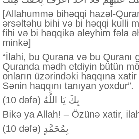
[Allahummə bihəqqi hazəl-Qura
ərsəltəhu bihi və bi həqqi kull
fihi və bi həqqikə əleyhim fəla 
minkə]
“İlahi, bu Qurana və bu Quranı 
Quranda mədh etdiyin bütün möm
onların üzərindəki haqqına xati
Sənin haqqını tanıyan yoxdur”.
(10 dəfə) بِكَ يَا اللَّهُ
Bikə ya Allah! – Özünə xatir, ilah
(10 dəfə) بِمُحَمَّدٍ