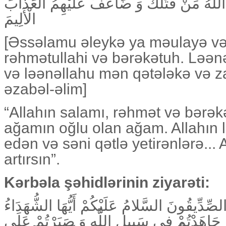
اللَّهُ مَنْ قَتَلَكَ وَ ضَاعَفَ عَلَيْهِمُ الْعَذَابَ
الْأَلِيمَ
[Əssəlamu əleykə ya məulayə v
rəhmətullahi və bərəkətuh. Ləə
və ləənəllahu mən qətələkə və z
əzabəl-əlim]
“Allahın salamı, rəhmət və bərəkə
ağamın oğlu olan ağam. Allahın 
edən və səni qətlə yetirənlərə... 
artırsın”.
Kərbəla şəhidlərinin ziyarəti:
 الصِّدِّيقُونَ السَّلامُ عَلَيْكُمْ أَيُّهَا الشُّهَدَاءُ
مْ جَاهَدْتُمْ فِي سَبِيلِ اللَّهِ وَ صَبَرْتُمْ عَلَى