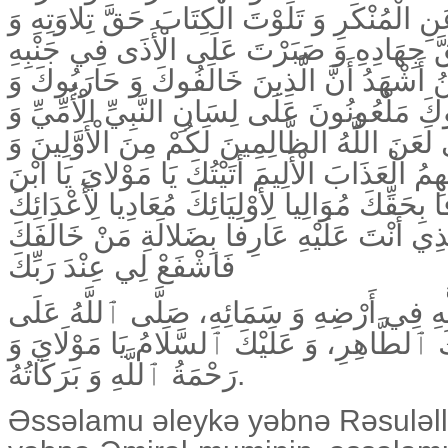
ِ الْمُنْكَرِ وَ تَلَوْتَ الْكِتَابَ حَقَّ تِلاوَتِهِ وَ
َ جِهَادِهِ وَ صَبَرْتَ عَلَى الْأَذَى فِي جَنْبِهِ
ُ أَشْهَدُ أَنَّ الَّذِينَ خَالَفُوكَ وَ حَارَبُوكَ وَ
وكَ مَلْعُونُونَ عَلَى لِسَانِ النَّبِيِّ الْأُمِّيِّ وَ
عَنَ اللَّهُ الظَّالِمِينَ لَكُمْ مِنَ الْأَوَّلِينَ وَ
 الْعَذَابَ الْأَلِيمَ أَتَيْتُكَ يَا مَوْلايَ يَا ابْنَ
ِحَقِّكَ مُوَالِيا لِأَوْلِيَائِكَ مُعَادِيا لِأَعْدَائِكَ
ذِي أَنْتَ عَلَيْهِ عَارِفا بِضَلالَةِ مَنْ خَالَفَكَ
فَاشْفَعْ لِي عِنْدَ رَبِّكَ
لَّهِ فِي أَرْضِهِ وَ سَمَائِهِ، صَلَّى ٱللَّهُ عَلَى
لطَّاهِرِ، وَ عَلَيْكَ ٱلسَّلَامُ يَا مَوْلَايَ وَ
رَحْمَةُ ٱللَّهِ وَ بَرَكَاتُهُ.
Əssəlamu əleykə yəbnə Rəsuləll