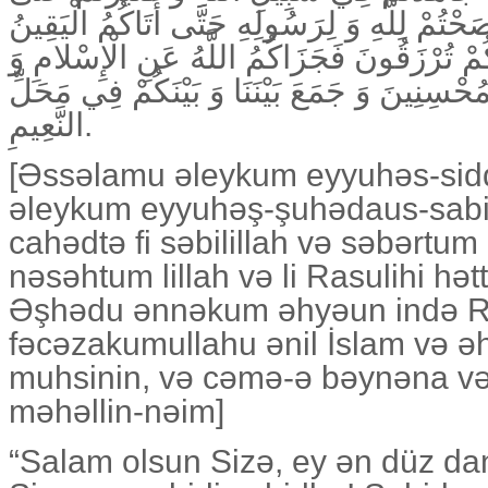
حْتُمْ لِلَّهِ وَ لِرَسُولِهِ حَتَّى أَتَاكُمُ الْيَقِينُ
ِّكُمْ تُرْزَقُونَ فَجَزَاكُمُ اللَّهُ عَنِ الْإِسْلامِ وَ
ُحْسِنِينَ وَ جَمَعَ بَيْنَنَا وَ بَيْنَكُمْ فِي مَحَلِّ
النَّعِيمِ.
[Əssəlamu əleykum eyyuhəs-sid
əleykum eyyuhəş-şuhədaus-sab
cahədtə fi səbilillah və səbərtum 
nəsəhtum lillah və li Rasulihi hə
Əşhədu ənnəkum əhyəun ində R
fəcəzakumullahu ənil İslam və əhl
muhsinin, və cəmə-ə bəynəna və
məhəllin-nəim]
“Salam olsun Sizə, ey ən düz da