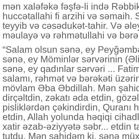
mən xaləfəkə fəşfə-li ində Rəbbi
huccətallahi fi arzihi və səmaih. S
teyyib və cəsədukət-tahir. Və ə
məulayə və rəhmətullahi və bərə
“Salam olsun sənə, ey Peyğəmbə
sənə, ey Möminlər sərvərinin (Əl
sənə, ey qadınlar sərvəri ... Fati
salamı, rəhmət və bərəkəti üzər
mövlam Əba Əbdillah. Mən şahi
dirçəltdin, zəkatı əda etdin, gözəl
pisliklərdən çəkindirdin, Quranı həq
etdin, Allah yolunda həqiqi cihad
xatir əzab-əziyyətə səbr... etdin 
tutdu. Mən şahidəm ki, sənə müxal