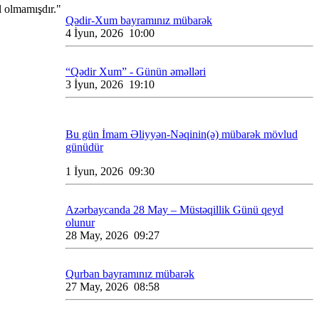
l olmamışdır."
Qədir-Xum bayramınız mübarək
4 İyun, 2026 10:00
“Qədir Xum” - Günün əməlləri
3 İyun, 2026 19:10
Bu gün İmam Əliyyən-Nəqinin(ə) mübarək mövlud
günüdür
1 İyun, 2026 09:30
Azərbaycanda 28 May – Müstəqillik Günü qeyd
olunur
28 May, 2026 09:27
Qurban bayramınız mübarək
27 May, 2026 08:58