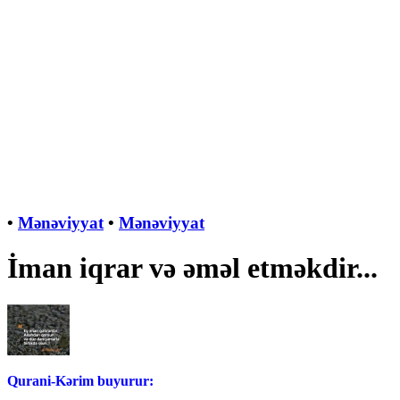
•
Mənəviyyat
•
Mənəviyyat
İman iqrar və əməl etməkdir...
Qurani-Kərim buyurur: