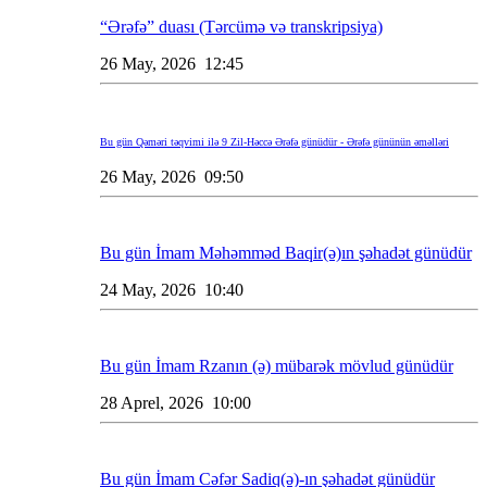
“Ərəfə” duası (Tərcümə və transkripsiya)
26 May, 2026 12:45
Bu gün Qəməri təqvimi ilə 9 Zil-Həccə Ərəfə günüdür - Ərəfə gününün əməlləri
26 May, 2026 09:50
Bu gün İmam Məhəmməd Baqir(ə)ın şəhadət günüdür
24 May, 2026 10:40
Bu gün İmam Rzanın (ə) mübarək mövlud günüdür
28 Aprel, 2026 10:00
Bu gün İmam Cəfər Sadiq(ə)-ın şəhadət günüdür