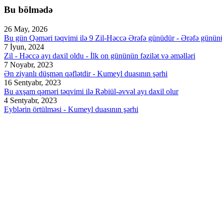
Bu bölmədə
26 May, 2026
Bu gün Qəməri təqvimi ilə 9 Zil-Həccə Ərəfə günüdür - Ərəfə günün
7 İyun, 2024
Zil - Həccə ayı daxil oldu - İlk on gününün fəzilət və əməlləri
7 Noyabr, 2023
Ən ziyanlı düşmən qəflətdir - Kumeyl duasının şərhi
16 Sentyabr, 2023
Bu axşam qəməri təqvimi ilə Rəbiül-əvvəl ayı daxil olur
4 Sentyabr, 2023
Eyblərin örtülməsi - Kumeyl duasının şərhi