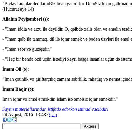
"Bədəvi ərəblər dedilər:«Biz iman gətirdik.» De:«Siz iman gətirmədiniz
(Hucurat ayə 14)
Allahın Peyğəmbəri (s):
- "İman iddia və arzu ilə deyildir. O, qəlbdə xalis olan və əməlin təsdiq
- "İman qəlb ilə tanımaq, dil ilə iqrar etmək və bədən üzvləri ilə əməl 
- "İman səbr və güzəştdir."
- "Heç bir bəndə özü üçün istədiyi xeyri başqa insanlar üçün də istə
İmam Əli (ə):
"İman çətinlik və giriftarçılıq zamanı səbrlilik, rahatlıq və nemət için
İmam Baqir (ə):
İman iqrar və əməl etməkdir, İslam isə əməlsiz iqrar etməkdir."
Saytın materiallarından istifadə edərkən istinad vacibdir!
24 Avqust, 2016 13:48
⁄
Çap
Axtarış