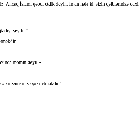
. Ancaq İslamı qəbul etdik deyin. İman hələ ki, sizin qəlblərinizə daxi
lədiyi şeydir."
etməkdir."
məyincə mömin deyil.»
də olan zaman isə şükr etməkdir."