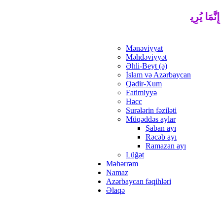
ِنَّمَا يُرِيدُ اللَّهُ لِيُذْهِبَ عَنْكُمُ الرِّجْسَ أَهْلَ الْبَيْتِ وَيُطَهِّرَكُم
Mənəviyyat
Məhdəviyyət
Əhli-Beyt (ə)
İslam və Azərbaycan
Qədir-Xum
Fatimiyyə
Həcc
Surələrin fəziləti
Müqəddəs aylar
Şaban ayı
Rəcəb ayı
Ramazan ayı
Lüğət
Məhərrəm
Namaz
Azərbaycan fəqihləri
Əlaqə