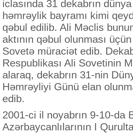
iclasında 31 dekabrın dünya
həmrəylik bayramı kimi qey
qəbul edilib. Ali Məclis bunu
aktının qəbul olunması üçün 
Sovetə müraciət edib. Deka
Respublikası Ali Sovetinin M
alaraq, dekabrın 31-nin Dün
Həmrəyliyi Günü elan olunm
edib.
2001-ci il noyabrın 9-10-da
Azərbaycanlılarının I Qurulta