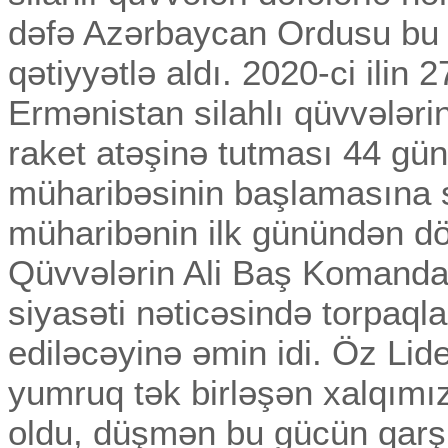
dəfə Azərbaycan Ordusu bu 
qətiyyətlə aldı. 2020-ci ilin 
Ermənistan silahlı qüvvələri
raket atəşinə tutması 44 gün
müharibəsinin başlamasına 
müharibənin ilk günündən döv
Qüvvələrin Ali Baş Komandan
siyasəti nəticəsində torpaql
ediləcəyinə əmin idi. Öz Lide
yumruq tək birləşən xalqım
oldu, düşmən bu gücün qarş