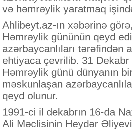
və həmrəylik yaratmaq işind
Ahlibeyt.az-ın xəbərinə görə
Həmrəylik gününün qeyd edi
azərbaycanlıları tərəfindən a
ehtiyaca çevrilib. 31 Dekabr
Həmrəylik günü dünyanın bir
məskunlaşan azərbaycanlıla
qeyd olunur.
1991-ci il dekabrın 16-da N
Ali Məclisinin Heydər Əliyevi