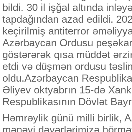
bildi. 30 il işğal altında in
tapdağından azad edildi.
202
keçirilmiş antiterror əməliyya
Azərbaycan Ordusu peşəkar
göstərərək qısa müddət ərzin
etdi və düşmən ordusu təsl
oldu.Azərbaycan Respublikas
Əliyev oktyabrın 15-də Xan
Respublikasının Dövlət Bayra
Həmrəylik günü milli birlik,
mənəvi dəyərlərimizə hörmət,