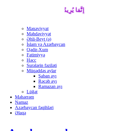
إِنَّمَا يُرِيدُ اللَّهُ لِيُذْهِبَ عَنْكُمُ الرِّجْسَ أ
Mənəviyyat
Məhdəviyyət
Əhli-Beyt (ə)
İslam və Azərbaycan
Qədir-Xum
Fatimiyyə
Həcc
Surələrin fəziləti
Müqəddəs aylar
Şaban ayı
Rəcəb ayı
Ramazan ayı
Lüğət
Məhərrəm
Namaz
Azərbaycan fəqihləri
Əlaqə