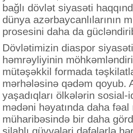
bağlı dövlət siyasəti haqqı
dünya azərbaycanlılarının mill
prosesini daha da gücləndiri
Dövlətimizin diaspor siyasəti
həmrəyliyinin möhkəmləndiri
mütəşəkkil formada təşkilat
mərhələsinə qədəm qoyub. Ar
yaşadıqları ölkələrin sosial-i
mədəni həyatında daha fəal r
müharibəsində bir daha görd
silahlı qüvvələri dəfələrlə hər