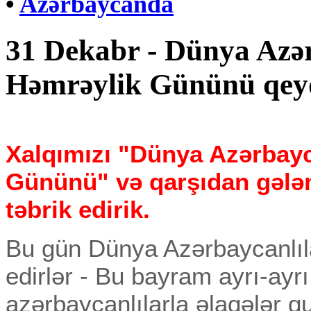
•
Azərbaycanda
31 Dekabr - Dünya Azər
Həmrəylik Gününü qey
Xalqımızı "Dünya Azərbayc
Gününü" və qarşıdan gələn 
təbrik edirik.
Bu gün Dünya Azərbaycanlıl
edirlər - Bu bayram ayrı-ayr
azərbaycanlılarla əlaqələr qu