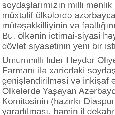
soydaşlarımızın milli mənli
müxtəlif ölkələrdə azərbayca
mütəşəkkilliyinin və fəallığın
Bu, ölkənin ictimai-siyasi hə
dövlət siyasətinin yeni bir ist
Ümummilli lider Heydər Əliyevi
Fərmanı ilə xaricdəki soydaş
genişləndirilməsi və inkişaf 
Ölkələrdə Yaşayan Azərbayca
Komitəsinin (hazırkı Diaspor
yaradılması, həmin il dekabr