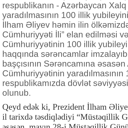
respublikanın - Azərbaycan Xalq
yaradılmasının 100 illik yubileyi
İlham Əliyev həmin ilin ölkəmiz
Cümhuriyyəti İli” elan edilməsi 
Cümhuriyyətinin 100 illik yubileyi
haqqında sərəncamlar imzalayıb.
başçısının Sərəncamına əsasən
Cümhuriyyətinin yaradılmasının 10
respublikamızda dövlət səviyyəs
olunub.
Qeyd edək ki, Prezident İlham Əliye
il tarixdə təsdiqlədiyi “Müstəqilli
əsasən, mayın 28-i Müstəqillik Günü 