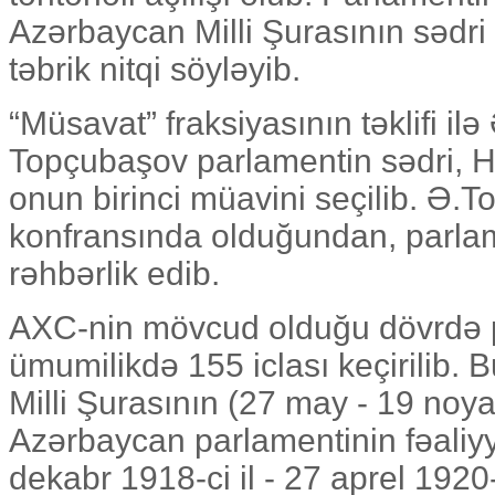
Azərbaycan Milli Şurasının sədr
təbrik nitqi söyləyib.
“Müsavat” fraksiyasının təklifi il
Topçubaşov parlamentin sədri, 
onun birinci müavini seçilib. Ə.
konfransında olduğundan, parl
rəhbərlik edib.
AXC-nin mövcud olduğu dövrdə 
ümumilikdə 155 iclası keçirilib.
Milli Şurasının (27 may - 19 noyab
Azərbaycan parlamentinin fəaliyy
dekabr 1918-ci il - 27 aprel 1920-c