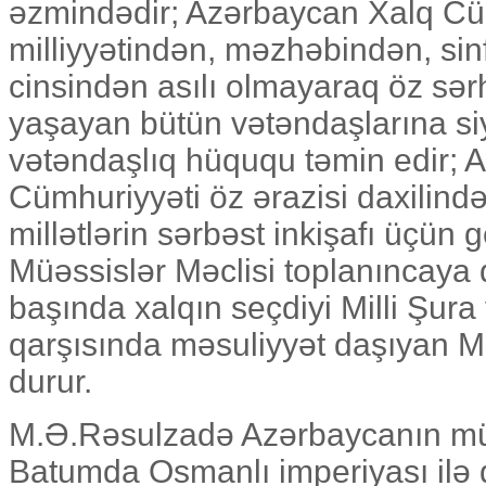
əzmindədir; Azərbaycan Xalq Cü
milliyyətindən, məzhəbindən, sin
cinsindən asılı olmayaraq öz sərh
yaşayan bütün vətəndaşlarına si
vətəndaşlıq hüququ təmin edir; 
Cümhuriyyəti öz ərazisi daxilin
millətlərin sərbəst inkişafı üçün 
Müəssislər Məclisi toplanıncaya
başında xalqın seçdiyi Milli Şura 
qarşısında məsuliyyət daşıyan 
durur.
M.Ə.Rəsulzadə Azərbaycanın müst
Batumda Osmanlı imperiyası ilə 