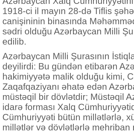
Azərbaycan Xalq Cümhuriyyətini
1918-ci il mayın 28-də Tiflis şəh
canişininin binasında Məhəmmə
sədri olduğu Azərbaycan Milli Şu
edilib.
Azərbaycan Milli Şurasının İsti
deyilirdi: Bu gündən etibarən Az
hakimiyyətə malik olduğu kimi, 
Zaqafqaziyanı əhatə edən Azərb
müstəqil bir dövlətdir; Müstəqil 
idarə forması Xalq Cümhuriyyəti
Cümhuriyyəti bütün millətlərlə, 
millətlər və dövlətlərlə mehriba