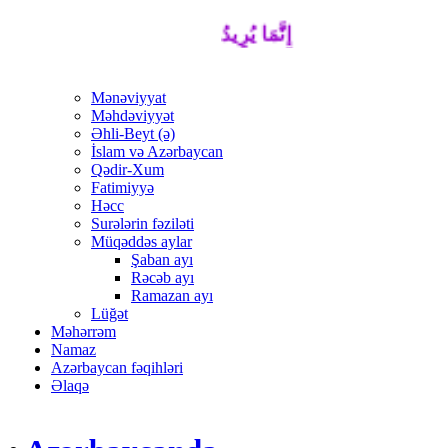
إِنَّمَا يُرِيدُ اللَّهُ لِيُذْهِبَ عَنْكُمُ الرِّجْسَ أَه
Mənəviyyat
Məhdəviyyət
Əhli-Beyt (ə)
İslam və Azərbaycan
Qədir-Xum
Fatimiyyə
Həcc
Surələrin fəziləti
Müqəddəs aylar
Şaban ayı
Rəcəb ayı
Ramazan ayı
Lüğət
Məhərrəm
Namaz
Azərbaycan fəqihləri
Əlaqə