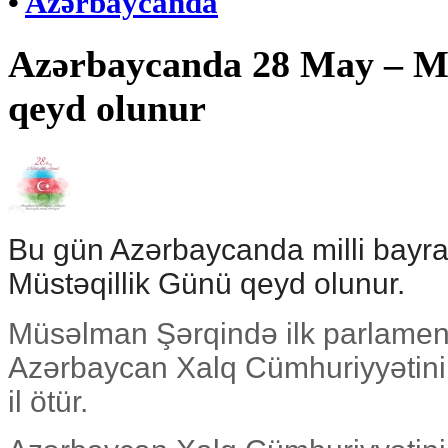
•
Azərbaycanda
Azərbaycanda 28 May – Mü
qeyd olunur
Bu gün Azərbaycanda milli bayr
Müstəqillik Günü qeyd olunur.
Müsəlman Şərqində ilk parlament
Azərbaycan Xalq Cümhuriyyətin
il ötür.