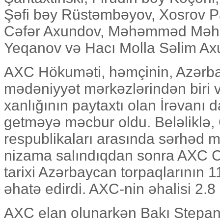
Şəfi bəy Rüstəmbəyov, Xosrov P
Cəfər Axundov, Məhəmməd Məhə
Yeqanov və Hacı Molla Səlim Axu
AXC Hökuməti, həmçinin, Azərb
mədəniyyət mərkəzlərindən biri 
xanlığının paytaxtı olan İrəvanı 
getməyə məcbur oldu. Beləliklə
respublikaları arasında sərhəd 
nizama salındıqdan sonra AXC 
tarixi Azərbaycan torpaqlarının 1
əhatə edirdi. AXC-nin əhalisi 2.8
AXC elan olunarkən Bakı Stepan