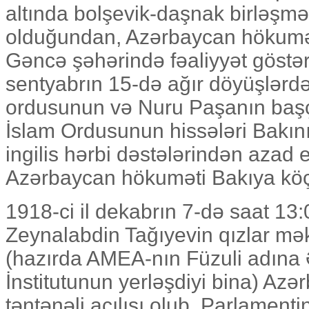
altında bolşevik-daşnak birləşməl
olduğundan, Azərbaycan hökumə
Gəncə şəhərində fəaliyyət göstəri
sentyabrın 15-də ağır döyüşlərd
ordusunun və Nuru Paşanın başçı
İslam Ordusunun hissələri Bakın
ingilis hərbi dəstələrindən azad
Azərbaycan hökuməti Bakıya kö
1918-ci il dekabrın 7-də saat 13
Zeynalabdin Tağıyevin qızlar mə
(hazırda AMEA-nın Füzuli adına
İnstitutunun yerləşdiyi bina) Az
təntənəli açılışı olub. Parlamenti