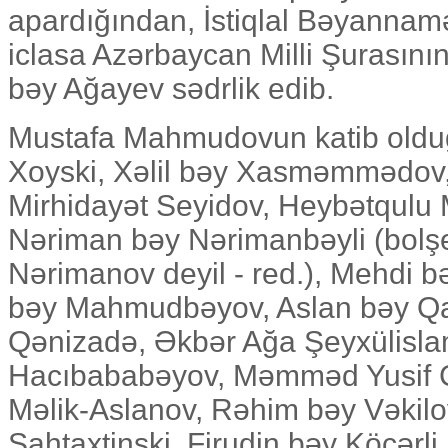
apardığından, İstiqlal Bəyannam
iclasa Azərbaycan Milli Şurasın
bəy Ağayev sədrlik edib.
Mustafa Mahmudovun katib olduğ
Xoyski, Xəlil bəy Xasməmmədov, 
Mirhidayət Seyidov, Heybətqul
Nəriman bəy Nərimanbəyli (bolş
Nərimanov deyil - red.), Mehdi b
bəy Mahmudbəyov, Aslan bəy Qa
Qənizadə, Əkbər Ağa Şeyxülisla
Hacıbababəyov, Məmməd Yusif C
Məlik-Aslanov, Rəhim bəy Vəkil
Şahtaxtinski, Firudin bəy Köçərl