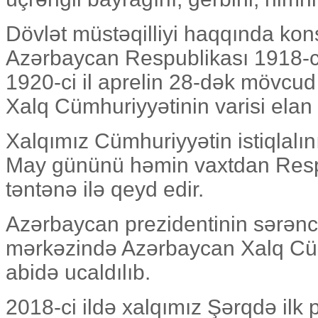
Dövlət müstəqilliyi haqqında kons
Azərbaycan Respublikası 1918-ci
1920-ci il aprelin 28-dək mövcu
Xalq Cümhuriyyətinin varisi elan
Xalqımız Cümhuriyyətin istiqlalı
May gününü həmin vaxtdan Resp
təntənə ilə qeyd edir.
Azərbaycan prezidentinin sərənc
mərkəzində Azərbaycan Xalq Cüm
abidə ucaldılıb.
2018-ci ildə xalqımız Şərqdə ilk 