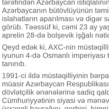
tərəfindən Azərbaycan istiqlalın
Azərbaycanın bütövlüyünün təmin
islahatların aparılması və digər 
görüb. Təəssüf ki, cəmi 23 ay ya
aprelin 28-də bolşevik işğalı nəti
Qeyd edək ki, AXC-nin müstəqilliyi
iyunun 4-də Osmanlı imperiyası 
tanınıb.
1991-ci ildə müstəqilliyinin bərp
müasir Azərbaycan Respublikas
dövlətçilik ənənələrinə sadiq qald
Cümhuriyyətinin siyasi və mənəv
üçrəngli bayrağını, gerbini, himni