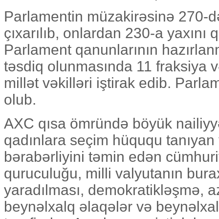
Parlamentin müzakirəsinə 270-d
çıxarılıb, onlardan 230-a yaxını 
Parlament qanunlarının hazırlan
təsdiq olunmasında 11 fraksiya 
millət vəkilləri iştirak edib. Par
olub.
AXC qısa ömründə böyük nailiyyət
qadınlara seçim hüququ tanıyan 
bərabərliyini təmin edən cümhuriy
quruculuğu, milli valyutanın burax
yaradılması, demokratikləşmə, az
beynəlxalq əlaqələr və beynəlxal