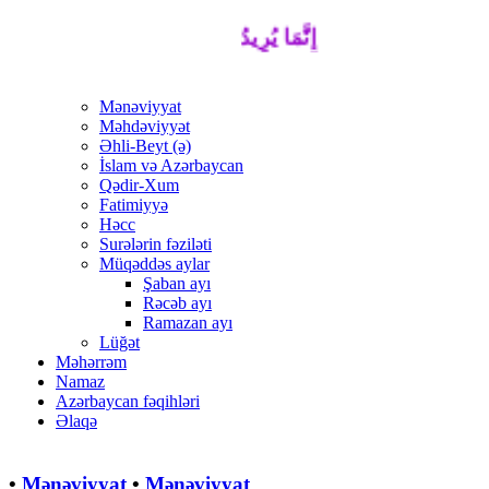
إِنَّمَا يُرِيدُ اللَّهُ لِيُذْهِبَ عَنْكُمُ الرِّجْسَ أَ
Mənəviyyat
Məhdəviyyət
Əhli-Beyt (ə)
İslam və Azərbaycan
Qədir-Xum
Fatimiyyə
Həcc
Surələrin fəziləti
Müqəddəs aylar
Şaban ayı
Rəcəb ayı
Ramazan ayı
Lüğət
Məhərrəm
Namaz
Azərbaycan fəqihləri
Əlaqə
•
Mənəviyyat
•
Mənəviyyat