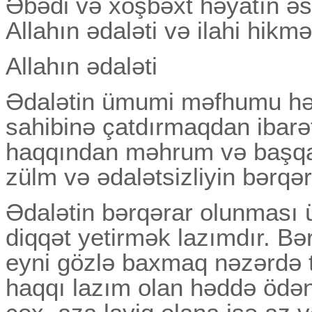
Əbədi və xoşbəxt həyatın əsas
Allahın ədaləti və ilahi hikmə
Allahın ədaləti
Ədalətin ümumi məfhumu hər 
sahibinə çatdırmaqdan ibarət
haqqından məhrum və başqa 
zülm və ədalətsizliyin bərqə
Ədalətin bərqərar olunması 
diqqət yetirmək lazımdır. Bə
eyni gözlə baxmaq nəzərdə tu
haqqı lazım olan həddə ödəni