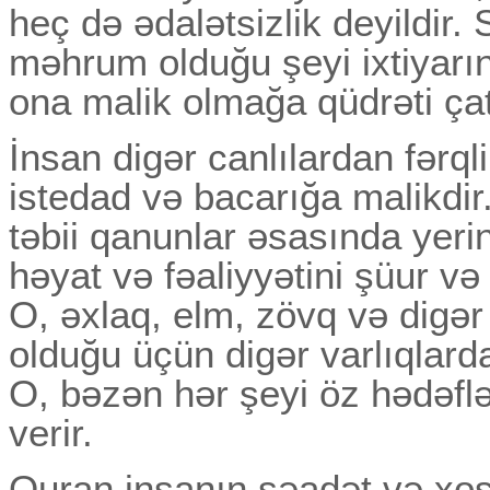
heç də ədalətsizlik deyildir
məhrum olduğu şeyi ixtiyarı
ona malik olmağa qüdrəti çat
İnsan digər canlılardan fərq
istedad və bacarığa malikdir.
təbii qanunlar əsasında yerin
həyat və fəaliyyətini şüur və
O, əxlaq, elm, zövq və digər 
olduğu üçün digər varlıqlar
O, bəzən hər şeyi öz hədəfl
verir.
Quran insanın səadət və xoşb