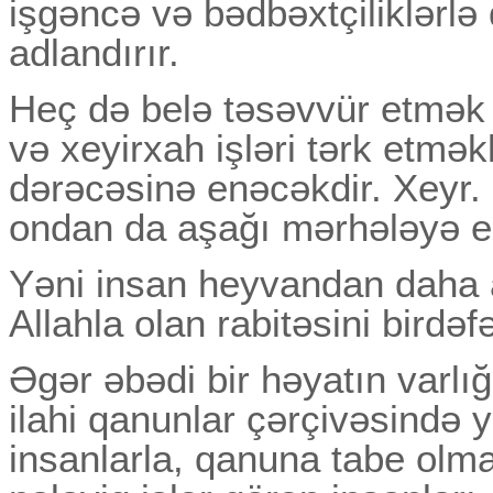
işgəncə və bədbəxtçiliklərl
adlandırır.
Heç də belə təsəvvür etmək 
və xeyirxah işləri tərk etmə
dərəcəsinə enəcəkdir. Xeyr.
ondan da aşağı mərhələyə en
Yəni insan heyvandan daha 
Allahla olan rabitəsini birdəfə
Əgər əbədi bir həyatın varlı
ilahi qanunlar çərçivəsində 
insanlarla, qanuna tabe olm