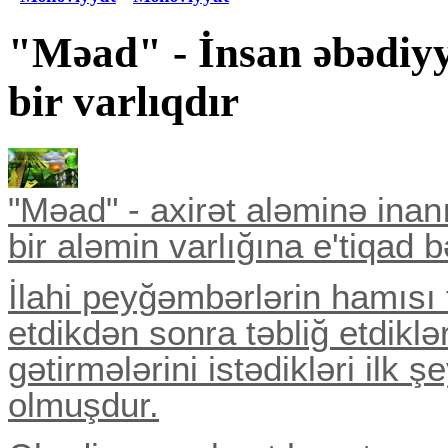
"Məad" - İnsan əbədiyyə
bir varlıqdır
"Məad" - axirət aləminə ina
bir aləmin varlığına e'tiqad 
İlahi peyğəmbərlərin hamısı 
etdikdən sonra təbliğ etdiklə
gətirmələrini istədikləri ilk
olmuşdur.