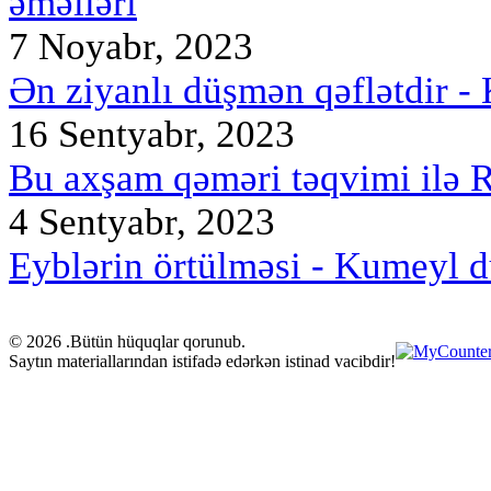
əməlləri
7 Noyabr, 2023
Ən ziyanlı düşmən qəflətdir -
16 Sentyabr, 2023
Bu axşam qəməri təqvimi ilə R
4 Sentyabr, 2023
Eyblərin örtülməsi - Kumeyl d
© 2026 .Bütün hüquqlar qorunub.
Saytın materiallarından istifadə edərkən istinad vacibdir!