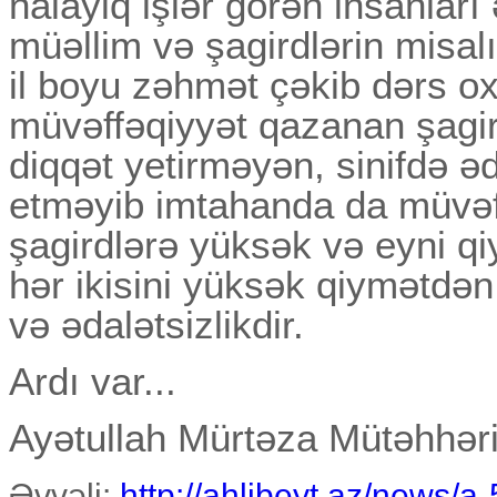
nalayiq işlər görən insanları
müəllim və şagirdlərin misalı
il boyu zəhmət çəkib dərs 
müvəffəqiyyət qazanan şagir
diqqət yetirməyən, sinifdə ə
etməyib imtahanda da müvəf
şagirdlərə yüksək və eyni qi
hər ikisini yüksək qiymətdə
və ədalətsizlikdir.
Ardı var...
Ayətullah Mürtəza Mütəhhər
Əvvəli:
http://ahlibeyt.az/news/a