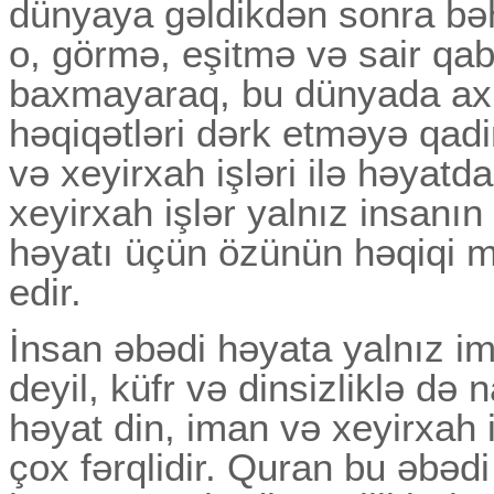
dünyaya gəldikdən sonra bəh
o, görmə, eşitmə və sair qab
baxmayaraq, bu dünyada ax
həqiqətləri dərk etməyə qadi
və xeyirxah işləri ilə həyatd
xeyirxah işlər yalnız insanı
həyatı üçün özünün həqiqi
edir.
İnsan əbədi həyata yalnız ima
deyil, küfr və dinsizliklə də
həyat din, iman və xeyirxah 
çox fərqlidir. Quran bu əbədi