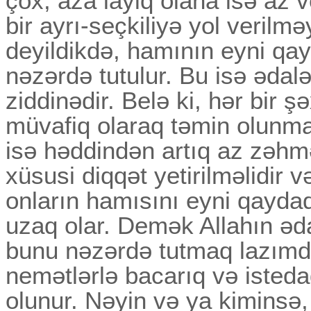
çox, aza layiq olana isə az v
bir ayrı-seçkiliyə yol veril
deyildikdə, hamının eyni qa
nəzərdə tutulur. Bu isə ədalə
ziddinədir. Belə ki, hər bir 
müvafiq olaraq təmin olunmalı
isə həddindən artıq az zəhm
xüsusi diqqət yetirilməlidir v
onların hamısını eyni qayda
uzaq olar. Demək Allahın əda
bunu nəzərdə tutmaq lazımdır 
nemətlərlə bacarıq və isteda
olunur. Nəyin və ya kimins