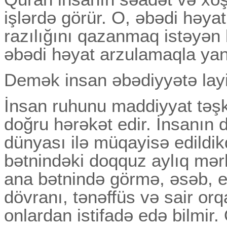
işlərdə görür. O, əbədi həya
razılığını qazanmaq istəyən b
əbədi həyat arzulamaqla yan
Demək insan əbədiyyətə layiq
İnsan ruhunu maddiyyat təşk
doğru hərəkət edir. İnsanın 
dünyası ilə müqayisə edildi
bətnindəki doqquz aylıq mərh
ana bətnində görmə, əsəb, e
dövranı, tənəffüs və sair orq
onlardan istifadə edə bilmir.