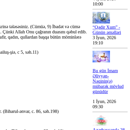
10:00
rinə tələsəsiniz. (Cümüə, 9) İbadət və cümə
“Qədir Xum” -
n. Çünki Allah Onu çağranın duasını qəbul edib.
Günün əməlləri
fir, qadın, qullardan başqa bütün möminlərə
3 İyun, 2026
19:10
luş-şiə, c 5, səh.11)
Bu gün İmam
Əliyyən-
Nəqinin(ə)
mübarək mövlud
günüdür
1 İyun, 2026
09:30
 (Biharul-ənvar, c. 86, səh.198)
Azərbaycanda 28