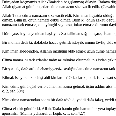
Dünyadan köçməmiş Allah-Taaladan bağışlanmaq diləyin. Bəlaya düşməmiş
Allah qiyamət gününə qədər cümə namazını sizə vacib edib. (Cəvahiru
Allah-Taala cümə namazını sizə vacib etdi. Kim mən həyatda olduğum 
olmaz. Bilin ki, onun namazı qəbul olmaz. Bilin ki, onun zəkatı qəbul
namazını tərk etməsə, onu yüngül saymasa, inkar etməsə durumu dəyişər
Dörd şəxs həyata yenidən başlayar: Xəstəlikdən sağalan şəxs, İslamı q
Bir mömin dedi ki, dəfələrlə həccə getmək istəyib, amma tövfiq əldə 
Kim iman səbəbindən, Allahın razılığını əldə etmək üçün cümə namazına
Cümə namazını tərk edənlər nəhy əz münkər olunmalı, pis işdən çəkindir
Bir şəxs üç dəfə ardıcıl əhəmiyyətsiz saydığından cümə namazını tərk
Bilmək istəyirsiniz behişt əhli kimlərdir? O kəslər ki, bərk isti və s
Kim cümə günü qüsl verib cümə namazına getmək üçün addım atsa, imam
c. 2, səh.504)
Kim cümə namazından sonra bir dəfə tövhid, yeddi dəfə fələq, yeddi 
Cümə elə bir gündür ki, Allah-Taala həmin gün hamını bir yerə toplay
aparsınlar. (Mən la yəhzəruhul-fəqih, c. 1, səh.427)