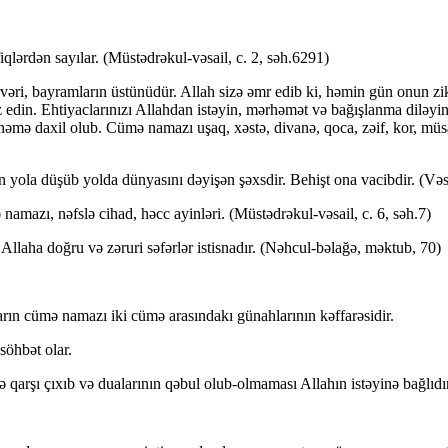
lərdən sayılar. (Müstədrəkul-vəsail, c. 2, səh.6291)
ri, bayramların üstünüdür. Allah sizə əmr edib ki, həmin gün onun zik
z edin. Ehtiyaclarınızı Allahdan istəyin, mərhəmət və bağışlanma diləyi
ə daxil olub. Cümə namazı uşaq, xəstə, divanə, qoca, zəif, kor, müsa
ola düşüb yolda dünyasını dəyişən şəxsdir. Behişt ona vacibdir. (Vəsai
amazı, nəfslə cihad, həcc ayinləri. (Müstədrəkul-vəsail, c. 6, səh.7)
llaha doğru və zəruri səfərlər istisnadır. (Nəhcul-bəlağə, məktub, 70)
ın cümə namazı iki cümə arasındakı günahlarının kəffarəsidir.
öhbət olar.
arşı çıxıb və dualarının qəbul olub-olmaması Allahın istəyinə bağlıdır.