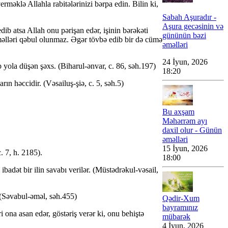
məklə Allahla rabitələrinizi bərpa edin. Bilin ki,
Sabah Aşuradır -
Aşura gecəsinin və
 atsa Allah onu pərişan edər, işinin bərəkəti
gününün bəzi
əməlləri qəbul olunmaz. Əgər tövbə edib bir də cümə
əməlləri
24 İyun, 2026
 yola düşən şəxs. (Biharul-ənvar, c. 86, səh.197)
18:20
 həccidir. (Vəsailuş-şiə, c. 5, səh.5)
Bu axşam
Məhərrəm ayı
daxil olur - Günün
əməlləri
15 İyun, 2026
. 7, h. 2185).
18:00
ət bir ilin savabı verilər. (Müstədrəkul-vəsail,
 (Səvabul-əməl, səh.455)
Qədir-Xum
bayramınız
ona asan edər, göstəriş verər ki, onu behiştə
mübarək
4 İyun, 2026