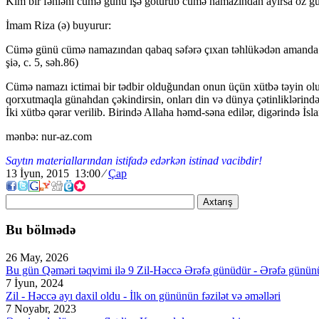
Kim bir fəhləni cümə günü işə götürüb cümə namazından ayırsa öz güna
İmam Riza (ə) buyurur:
Cümə günü cümə namazından qabaq səfərə çıxan təhlükədən amanda dey
şiə, c. 5, səh.86)
Cümə namazı ictimai bir tədbir olduğundan onun üçün xütbə təyin olunm
qorxutmaqla günahdan çəkindirsin, onları din və dünya çətinliklərində
İki xütbə qərar verilib. Birində Allaha həmd-səna edilər, digərində İsl
mənbə: nur-az.com
Saytın materiallarından istifadə edərkən istinad vacibdir!
13 İyun, 2015 13:00
⁄
Çap
Axtarış
Bu bölmədə
26 May, 2026
Bu gün Qəməri təqvimi ilə 9 Zil-Həccə Ərəfə günüdür - Ərəfə günün
7 İyun, 2024
Zil - Həccə ayı daxil oldu - İlk on gününün fəzilət və əməlləri
7 Noyabr, 2023