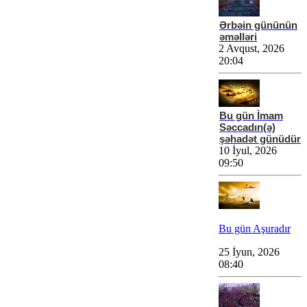
Ərbəin gününün
əməlləri
2 Avqust, 2026
20:04
Bu gün İmam
Səccadın(ə)
şəhadət günüdür
10 İyul, 2026
09:50
Bu gün Aşuradır
25 İyun, 2026
08:40