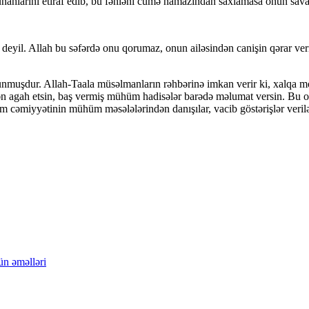
hlarını etiraf edib, bu fəhləni cümə namazından saxlamasa onun savabın
il. Allah bu səfərdə onu qorumaz, onun ailəsindən canişin qərar verm
uşdur. Allah-Taala müsəlmanların rəhbərinə imkan verir ki, xalqa möizə
n agah etsin, baş vermiş mühüm hadisələr barədə məlumat versin. Bu onla
am cəmiyyətinin mühüm məsələlərindən danışılar, vacib göstərişlər verilər
ün əməlləri