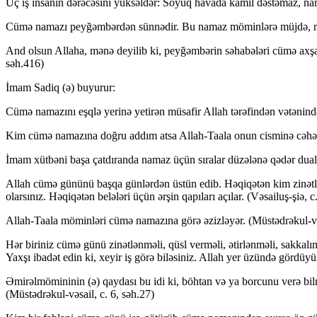
Üç iş insanın dərəcəsini yüksəldər: Soyuq havada kamil dəstəmaz, na
Cümə namazı peyğəmbərdən sünnədir. Bu namaz möminlərə müjdə, münaf
And olsun Allaha, mənə deyilib ki, peyğəmbərin səhabələri cümə axş
səh.416)
İmam Sadiq (ə) buyurur:
Cümə namazını eşqlə yerinə yetirən müsafir Allah tərəfindən vətənində
Kim cümə namazına doğru addım atsa Allah-Taala onun cisminə cəhən
İmam xütbəni başa çatdıranda namaz üçün sıralar düzələnə qədər duala
Allah cümə gününü başqa günlərdən üstün edib. Həqiqətən kim zinətl
olarsınız. Həqiqətən belələri üçün ərşin qapıları açılar. (Vəsailuş-şiə, c
Allah-Taala möminləri cümə namazına görə əzizləyər. (Müstədrəkul-vəs
Hər biriniz cümə günü zinətlənməli, qüsl verməli, ətirlənməli, sakkalı
Yaxşı ibadət edin ki, xeyir iş görə biləsiniz. Allah yer üzündə gördüyün
Əmirəlmömininin (ə) qaydası bu idi ki, böhtan və ya borcunu verə bil
(Müstədrəkul-vəsail, c. 6, səh.27)