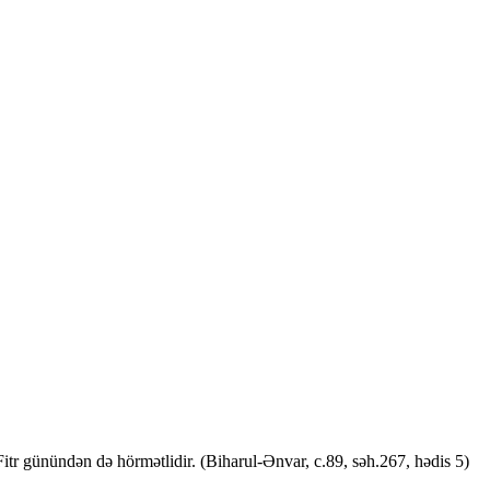
tr günündən də hörmətlidir. (Biharul-Ənvar, c.89, səh.267, hədis 5)