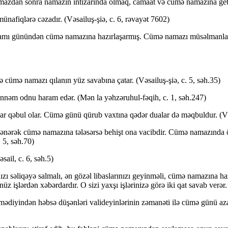
mazdan sonra namazın intizarında olmaq, camaat və cümə namazına getm
iqlərə cəzadır. (Vəsailuş-şiə, c. 6, rəvayət 7602)
amı günündən cümə namazına hazırlaşarmış. Cümə namazı müsəlmanlar ü
 cümə namazı qılanın yüz savabına çatar. (Vəsailuş-şiə, c. 5, səh.35)
nəm odnu haram edər. (Mən la yəhzəruhul-fəqih, c. 1, səh.247)
r qəbul olar. Cümə günü qürub vaxtına qədər dualar də məqbuldur. (Vəs
ənərək cümə namazına tələsərsə behişt ona vacibdir. Cümə namazında 
. 5, səh.70)
ail, c. 6, səh.5)
nızı səliqəyə salmalı, ən gözəl libaslarınızı geyinməli, cümə namazına 
üz işlərdən xəbərdardır. O sizi yaxşı işlərinizə görə iki qat savab verər. 
mədiyindən həbsə düşənləri valideyinlərinin zəmanəti ilə cümə günü aza