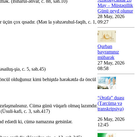
ək. (Biharul-ənvar, c. 88, səh.10)
May – Müstəqillik
Günü qeyd olunur
28 May, 2026
çün çox qısadır. (Mən la yəhzəruhul-fəqih, c. 1,
09:27
Qurban
bayramınız
mübarək
27 May, 2026
08:58
ailuş-şiə, c. 5, səh.45)
öncül olduğunuz kimi behiştdə hərəkətdə də öncül
“Ərəfə” duası
(Tərcümə və
hazırlaşmalısınız. Cümə günü vüqarlı olmaq lazımdır.
transkripsiya)
(Üsuli-kafi, c. 3, səh.417)
26 May, 2026
d edərdi ki, cümə namazına getsinlər.
12:45