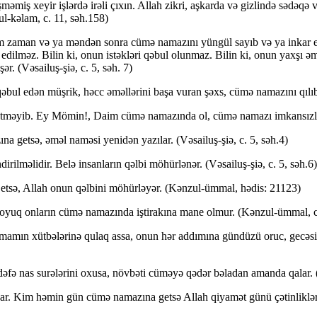
 xeyir işlərdə irəli çıxın. Allah zikri, aşkarda və gizlində sədəqə ver
l-kəlam, c. 11, səh.158)
zaman və ya məndən sonra cümə namazını yüngül sayıb və ya inkar edib
 edilməz. Bilin ki, onun istəkləri qəbul olunmaz. Bilin ki, onun yaxşı 
. (Vəsailuş-şiə, c. 5, səh. 7)
əbul edən müşrik, həcc əməllərini başa vuran şəxs, cümə namazını qılıb
etməyib. Ey Mömin!, Daim cümə namazında ol, cümə namazı imkansızların
 getsə, əməl naməsi yenidən yazılar. (Vəsailuş-şiə, c. 5, səh.4)
ilməlidir. Belə insanların qəlbi möhürlənər. (Vəsailuş-şiə, c. 5, səh.6)
 etsə, Allah onun qəlbini möhürləyər. (Kənzul-ümmal, hədis: 21123)
ərt soyuq onların cümə namazında iştirakına mane olmur. (Kənzul-ümmal, c
ın xütbələrinə qulaq assa, onun hər addımına gündüzü oruc, gecəsi ibad
dəfə nas surələrini oxusa, növbəti cüməyə qədər bəladan amanda qalar.
ar. Kim həmin gün cümə namazına getsə Allah qiyamət günü çətinlikləri 