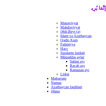
نَّمَا يُرِيدُ اللَّهُ لِيُذْهِبَ عَنْكُمُ الرِّجْسَ أَهْلَ الْبَيْتِ وَيُطَهِّرَكُم
Mənəviyyat
Məhdəviyyət
Əhli-Beyt (ə)
İslam və Azərbaycan
Qədir-Xum
Fatimiyyə
Həcc
Surələrin fəziləti
Müqəddəs aylar
Şaban ayı
Rəcəb ayı
Ramazan ayı
Lüğət
Məhərrəm
Namaz
Azərbaycan fəqihləri
Əlaqə