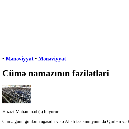
•
Mənəviyyat
•
Mənəviyyat
Cümə namazının fəzilətləri
Həzrət Məhəmməd (s) buyurur:
Cümə günü günlərin ağasıdır və o Allah-taalanın yanında Qurban və Fi