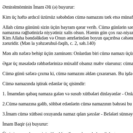
Əmirəlmöminin İmam Əli (ə) buyurur:
Kim üç həftə ardıcıl üzürsüz səbəbdən cümə namazını tərk etsə münafiq
Allah cümə gününü sizin üçün bayram qərar verib. Cümə günlərin sərvə
namazına rəğbətinizlə niyyətiniz xalis olsun. Həmin gün çox raz-niya
Kim Allaha bəndəlikdən və Onun əmrlərindən boyun qaçırıbsa cəhənnəm
zəruridir. (Mən la yəhzəruhul-fəqih, c. 2, səh.140)
Mən altı nəfərə behişt üçün zaminəm: Onlardan biri cümə namazı üçün y
Əgər üç məsələdə rəhbərlərinizə müxalif olsanız məhv olarsınız: cümə n
Cümə günü səfərə çıxma ki, cümə namazını əldən çıxararsan. Bu işdə A
Cümə namazında iştirak edənlər üç qisimdir:
1. İmamdan qabaq namaza gələn və susub xütbələri dinləyənlər - Onlar
2.Cümə namazına gəlib, söhbət edənlərin cümə namazının bəhrəsi bu s
3.İmam cümə xütbəsi oxuyanda namaz qılan şəxslər - Belələri sünnəyə q
İmam Baqir (ə) buyurur: