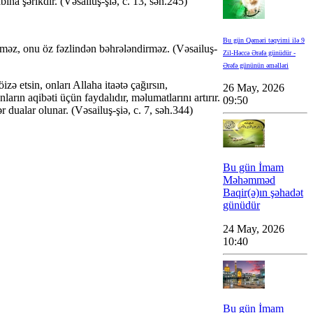
a şərikdir. (Vəsailuş-şiə, c. 13, səh.245)
Bu gün Qəməri təqvimi ilə 9
əz, onu öz fəzlindən bəhrələndirməz. (Vəsailuş-
Zil-Həccə Ərəfə günüdür -
Ərəfə gününün əməlləri
 etsin, onları Allaha itaətə çağırsın,
26 May, 2026
rın aqibəti üçün faydalıdır, məlumatlarını artırır.
09:50
 dualar olunar. (Vəsailuş-şiə, c. 7, səh.344)
Bu gün İmam
Məhəmməd
Baqir(ə)ın şəhadət
günüdür
24 May, 2026
10:40
Bu gün İmam