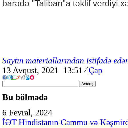
barədə "Taliban"a təklif verdiyi x
Saytın materiallarından istifadə edər
13 Avqust, 2021 13:51
⁄
Çap
Axtarış
Bu bölmədə
6 Fevral, 2024
İƏT Hindistanın Cammu və Kəşmirdə