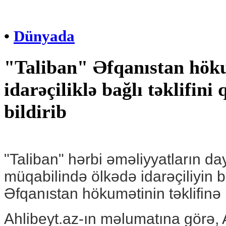
•
Dünyada
"Taliban" Əfqanıstan hök
idarəçiliklə bağlı təklifini
bildirib
"Taliban" hərbi əməliyyatların da
müqabilində ölkədə idarəçiliyin b
Əfqanıstan hökumətinin təklifinə
Ahlibeyt.az-ın məlumatına görə,