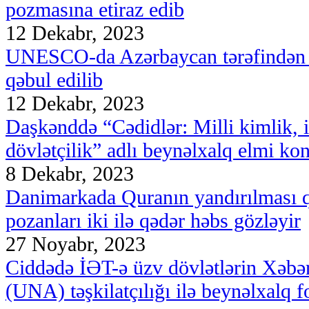
pozmasına etiraz edib
12 Dekabr, 2023
UNESCO-da Azərbaycan tərəfindən i
qəbul edilib
12 Dekabr, 2023
Daşkənddə “Cədidlər: Milli kimlik, is
dövlətçilik” adlı beynəlxalq elmi konf
8 Dekabr, 2023
Danimarkada Quranın yandırılması 
pozanları iki ilə qədər həbs gözləyir
27 Noyabr, 2023
Ciddədə İƏT-ə üzv dövlətlərin Xəbər 
(UNA) təşkilatçılığı ilə beynəlxalq f