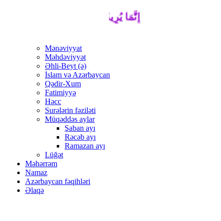
إِنَّمَا يُرِيدُ اللَّهُ لِيُذْهِبَ عَنْكُمُ الرِّجْسَ 
Mənəviyyat
Məhdəviyyət
Əhli-Beyt (ə)
İslam və Azərbaycan
Qədir-Xum
Fatimiyyə
Həcc
Surələrin fəziləti
Müqəddəs aylar
Şaban ayı
Rəcəb ayı
Ramazan ayı
Lüğət
Məhərrəm
Namaz
Azərbaycan fəqihləri
Əlaqə