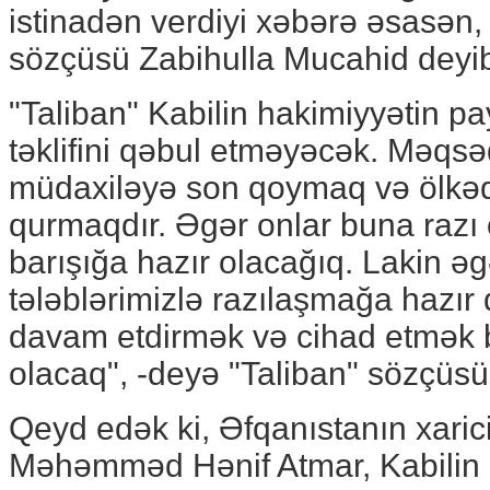
istinadən verdiyi xəbərə əsasən,
sözçüsü Zabihulla Mucahid deyi
"Taliban" Kabilin hakimiyyətin p
təklifini qəbul etməyəcək. Məqsə
müdaxiləyə son qoymaq və ölkə
qurmaqdır. Əgər onlar buna razı 
barışığa hazır olacağıq. Lakin əg
tələblərimizlə razılaşmağa hazır
davam etdirmək və cihad etmək 
olacaq", -deyə "Taliban" sözçüsü 
Qeyd edək ki, Əfqanıstanın xarici 
Məhəmməd Hənif Atmar, Kabilin öl