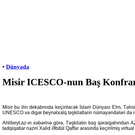
•
Dünyada
Misir ICESCO-nun Baş Konfrans
Misir bu ilin dekabrında keçiriləcək İslam Dünyası Elm, Təh
UNESCO və digər beynəlxalq təşkilatların nümayəndələri də iş
Ahlibeyt.az-ın xəbərinə görə, Təşkilatın baş qərargahından 
tədqiqatlar naziri Xalid Əbdül Qaffar arasında keçirilmiş virtua