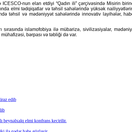
ə ICESCO-nun elan etdiyi “Qadın ili” çərçivəsində Misirin birinci
nda elmi tədqiqatlar və təhsil sahələrində yüksək nailiyyətlər
təhsil və mədəniyyət sahələrində innovativ layihələr, habelə 
sırasında islamofobiya ilə mübarizə, sivilizasiyalar, mədəniy
mühafizəsi, bərpası və təbliği də var.
iraz edib
lib
lı beynəlxalq elmi konfrans keçirilir.
i ilə qədər həbs gözləyir