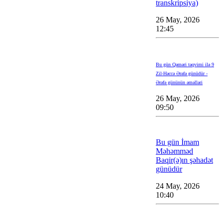
transkripsiya)
26 May, 2026
12:45
Bu gün Qəməri təqvimi ilə 9
Zil-Həccə Ərəfə günüdür -
Ərəfə gününün əməlləri
26 May, 2026
09:50
Bu gün İmam
Məhəmməd
Baqir(ə)ın şəhadət
günüdür
24 May, 2026
10:40