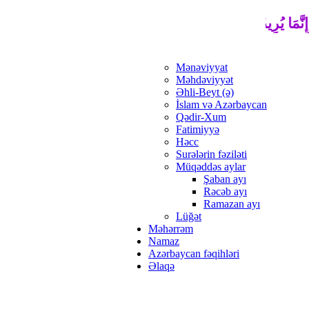
ِنَّمَا يُرِيدُ اللَّهُ لِيُذْهِبَ عَنْكُمُ الرِّجْسَ أَهْلَ الْبَيْتِ وَيُطَهِّرَكُم
Mənəviyyat
Məhdəviyyət
Əhli-Beyt (ə)
İslam və Azərbaycan
Qədir-Xum
Fatimiyyə
Həcc
Surələrin fəziləti
Müqəddəs aylar
Şaban ayı
Rəcəb ayı
Ramazan ayı
Lüğət
Məhərrəm
Namaz
Azərbaycan fəqihləri
Əlaqə