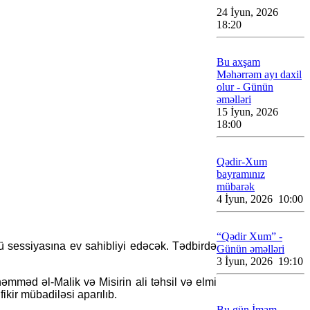
24 İyun, 2026
18:20
Bu axşam
Məhərrəm ayı daxil
olur - Günün
əməlləri
15 İyun, 2026
18:00
Qədir-Xum
bayramınız
mübarək
4 İyun, 2026 10:00
“Qədir Xum” -
ü sessiyasına ev sahibliyi edəcək. Tədbirdə
Günün əməlləri
3 İyun, 2026 19:10
mməd əl-Malik və Misirin ali təhsil və elmi
ikir mübadiləsi aparılıb.
Bu gün İmam