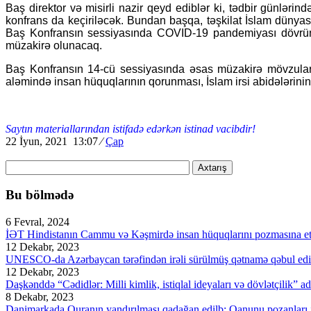
Baş direktor və misirli nazir qeyd ediblər ki, tədbir günlərind
konfrans da keçiriləcək. Bundan başqa, təşkilat İslam dünyası
Baş Konfransın sessiyasında COVID-19 pandemiyası dövründə 
müzakirə olunacaq.
Baş Konfransın 14-cü sessiyasında əsas müzakirə mövzuları 
aləmində insan hüquqlarının qorunması, İslam irsi abidələrinin 
Saytın materiallarından istifadə edərkən istinad vacibdir!
22 İyun, 2021 13:07
⁄
Çap
Axtarış
Bu bölmədə
6 Fevral, 2024
İƏT Hindistanın Cammu və Kəşmirdə insan hüquqlarını pozmasına et
12 Dekabr, 2023
UNESCO-da Azərbaycan tərəfindən irəli sürülmüş qətnamə qəbul edi
12 Dekabr, 2023
Daşkənddə “Cədidlər: Milli kimlik, istiqlal ideyaları və dövlətçilik” ad
8 Dekabr, 2023
Danimarkada Quranın yandırılması qadağan edilb: Qanunu pozanları ik