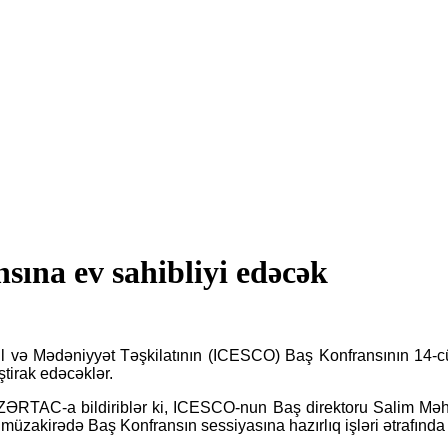
ına ev sahibliyi edəcək
sil və Mədəniyyət Təşkilatının (ICESCO) Baş Konfransının 14-c
tirak edəcəklər.
AZƏRTAC-a bildiriblər ki, ICESCO-nun Baş direktoru Salim Məhə
l müzakirədə Baş Konfransın sessiyasına hazırlıq işləri ətrafında f