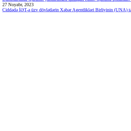
27 Noyabr, 2023
Ciddədə İƏT-ə üzv dövlətlərin Xəbər Agentlikləri Birliyinin (UNA) təşk