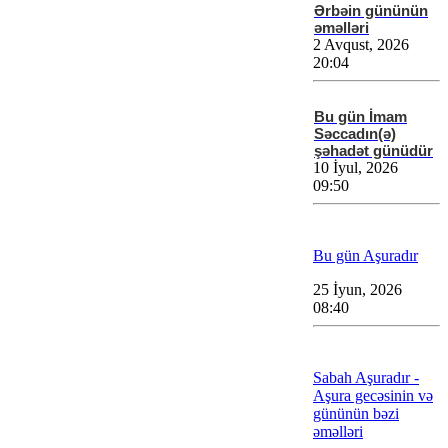
Ərbəin gününün
əməlləri
2 Avqust, 2026
20:04
Bu gün İmam
Səccadın(ə)
şəhadət günüdür
10 İyul, 2026
09:50
Bu gün Aşuradır
25 İyun, 2026
08:40
Sabah Aşuradır -
Aşura gecəsinin və
gününün bəzi
əməlləri