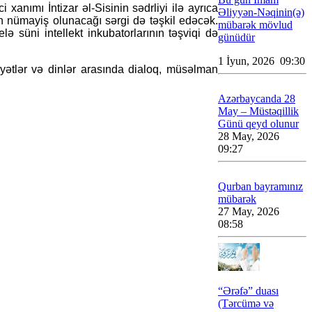
 xanımı İntizar əl-Sisinin sədrliyi ilə ayrıca
Əliyyən-Nəqinin(ə)
in nümayiş olunacağı sərgi də təşkil edəcək.
mübarək mövlud
süni intellekt inkubatorlarının təşviqi də
günüdür
1 İyun, 2026 09:30
yətlər və dinlər arasında dialoq, müsəlman
Azərbaycanda 28
May – Müstəqillik
Günü qeyd olunur
28 May, 2026
09:27
Qurban bayramınız
mübarək
27 May, 2026
08:58
“Ərəfə” duası
(Tərcümə və