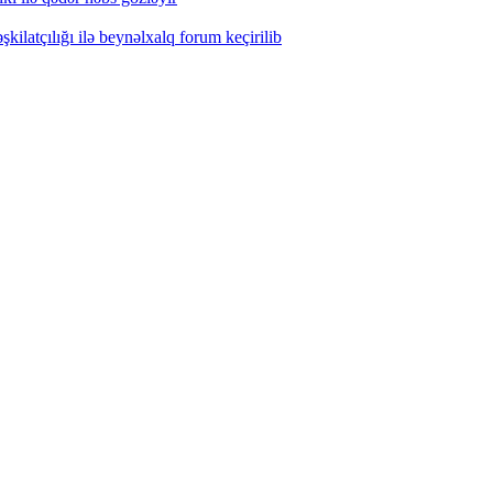
ilatçılığı ilə beynəlxalq forum keçirilib