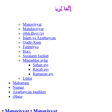
إِنَّمَا يُرِيدُ اللَّهُ لِيُذْهِبَ عَنْكُمُ الرِّجْسَ 
Mənəviyyat
Məhdəviyyət
Əhli-Beyt (ə)
İslam və Azərbaycan
Qədir-Xum
Fatimiyyə
Həcc
Surələrin fəziləti
Müqəddəs aylar
Şaban ayı
Rəcəb ayı
Ramazan ayı
Lüğət
Məhərrəm
Namaz
Azərbaycan fəqihləri
Əlaqə
•
Mənəviyyat
•
Mənəviyyat