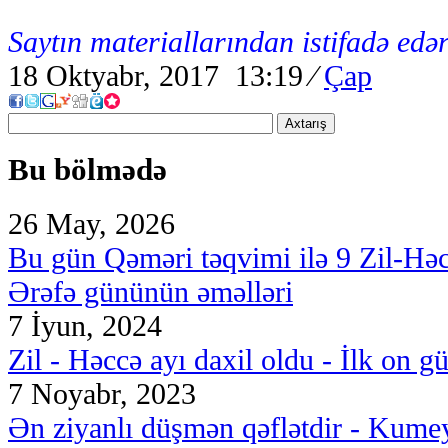
Saytın materiallarından istifadə edər
18 Oktyabr, 2017 13:19
⁄
Çap
Axtarış
Bu bölmədə
26 May, 2026
Bu gün Qəməri təqvimi ilə 9 Zil-Hə
Ərəfə gününün əməlləri
7 İyun, 2024
Zil - Həccə ayı daxil oldu - İlk on g
7 Noyabr, 2023
Ən ziyanlı düşmən qəflətdir - Kumey