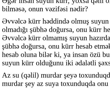
Əgər insan suyun kürr, yoxsa qəlil 
bilməsə, onun vəzifəsi nədir?
Əvvəlcə kürr həddində olmuş suyun 
olmadığı şübhə doğursa, onu kürr he
Əvvəlcə kürr olmamış suyun hazırda
şübhə doğursa, onu kürr hesab etmə
hesab oluna bilər ki, ya insan özü b
suyun kürr olduğunu iki ədalətli şəxs
Az su (qəlil) murdar şeyə toxunduqd
murdar şey az suya toxunduqda onu 