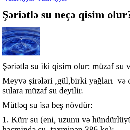
Şəriətlə su neçə qisim olur
Şəriətlə su iki qisim olur: müzaf su 
Meyvə şirələri ,gül,birki yağları və 
sulara müzaf su deyilir.
Mütləq su isə beş növdür:
1. Kürr su (eni, uzunu və hündürlüy
həcmində su, təxminən 386 kq);