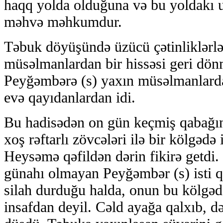
haqq yolda olduğuna və bu yoldakı uğ
məhvə məhkumdur.
Təbuk döyüşündə üzücü çətinliklərlə
müsəlmanlardan bir hissəsi geri dönm
Peyğəmbərə (s) yaxın müsəlmanlar
evə qayıdanlardan idi.
Bu hadisədən on gün keçmiş qabağınd
xoş rəftarlı zövcələri ilə bir kölgədə
Heysəmə qəfildən dərin fikirə getdi.
günahı olmayan Peyğəmbər (s) isti q
silah durduğu halda, onun bu kölgədə
insafdan deyil. Cəld ayağa qalxıb, d