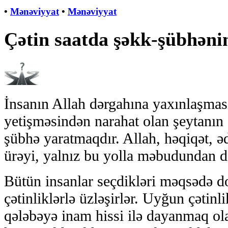
•
Mənəviyyat
•
Mənəviyyat
Çətin saatda şəkk-şübhənin 
İnsanın Allah dərgahına yaxınlaşmas
yetişməsindən narahat olan şeytanın 
şübhə yaratmaqdır. Allah, həqiqət, əd
ürəyi, yalnız bu yolla məbudundan 
Bütün insanlar seçdikləri məqsədə d
çətinliklərlə üzləşirlər. Uyğun çətinl
qələbəyə inam hissi ilə dayanmaq ol