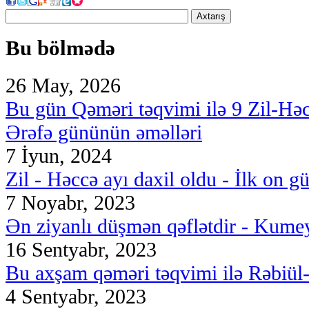
Axtarış
Bu bölmədə
26 May, 2026
Bu gün Qəməri təqvimi ilə 9 Zil-Hə
Ərəfə gününün əməlləri
7 İyun, 2024
Zil - Həccə ayı daxil oldu - İlk on g
7 Noyabr, 2023
Ən ziyanlı düşmən qəflətdir - Kumey
16 Sentyabr, 2023
Bu axşam qəməri təqvimi ilə Rəbiül-ə
4 Sentyabr, 2023