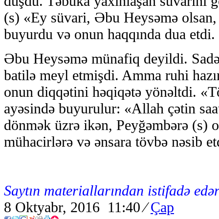
düşdü. Təbuka yaxınlaşan süvarini 
(s) «Ey süvari, Əbu Heysəmə olsan, 
buyurdu və onun haqqında dua etdi.
Əbu Heysəmə münafiq deyildi. Sadəc
batilə meyl etmişdi. Amma ruhi hazır
onun diqqətini həqiqətə yönəltdi. «T
ayəsində buyurulur: «Allah çətin saa
dönmək üzrə ikən, Peyğəmbərə (s) o
mühacirlərə və ənsara tövbə nəsib et
Saytın materiallarından istifadə edər
8 Oktyabr, 2016 11:40
⁄
Çap