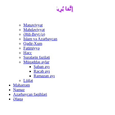
إِنَّمَا يُرِيدُ اللَّهُ لِيُذْهِبَ عَنْكُمُ الرِّجْسَ 
Mənəviyyat
Məhdəviyyət
Əhli-Beyt (ə)
İslam və Azərbaycan
Qədir-Xum
Fatimiyyə
Həcc
Surələrin fəziləti
Müqəddəs aylar
Şaban ayı
Rəcəb ayı
Ramazan ayı
Lüğət
Məhərrəm
Namaz
Azərbaycan fəqihləri
Əlaqə