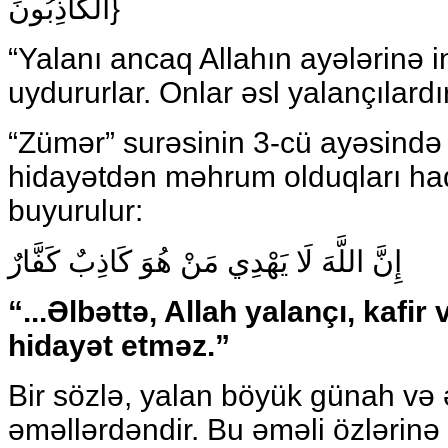
الْكَاذِبُونَ}
“Yalanı ancaq Allahın ayələrinə
uydururlar. Onlar əsl yalançılardır
“Zümər” surəsinin 3-cü ayəsində d
hidayətdən məhrum olduqları haq
buyurulur:
إِنَّ اللَّهَ لَا يَهْدِي مَنْ هُوَ كَاذِبٌ كَفَّارٌ
“...
Əlbəttə, Allah yalançı, kafir
hidayət etməz.
”
Bir sözlə, yalan böyük günah və 
əməllərdəndir. Bu əməli özlərinə