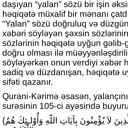
daşıyan “yalan” sözü bir işin ək
həqiqətə müxalif bir mənanı çat
“Yalan” sözü doğruluq və düzgünl
xəbəri söyləyən şəxsin sözlərinin 
sözlərinin həqiqətə uyğun gəlib
doğru olması ilə müəyyənləşdirilir
söyləyərkən onun verdiyi xəbər 
sadiq və düzdanışan, həqiqətə 
sifəti qazanır.
Qurani-Kərimə əsasən, yalançını
surəsinin 105-ci ayəsində buyuru
{إِنَّمَا يَفْتَرِي الْكَذِبَ الَّذِينَ لاَ يُؤْمِنُونَ بِآيَاتِ اللّهِ وَأُوْلـئِكَ هُمُ