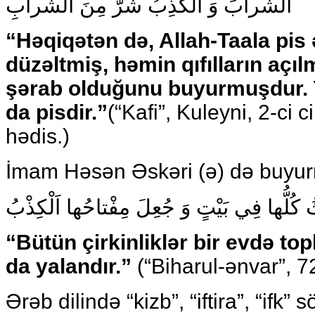
الشَّرابَ وَ الْكَذِبُ شَرٌّ مِنَ الشَّرابِ
“Həqiqətən də, Allah-Taala pis 
düzəltmiş, həmin qıfılların açıl
şərab olduğunu buyurmuşdur. 
da pisdir.”
(“Kafi”, Kuleyni, 2-ci c
hədis.)
İmam Həsən Əskəri (ə) də buyu
 كُلُّها فِي بَيْتٍ وَ جُعِلَ مِفْتاحُها اَلْكِذْبُ
“Bütün çirkinliklər bir evdə to
da yalandır.”
(“Biharul-ənvar”, 72
Ərəb dilində “kizb”, “iftira”, “ifk” 