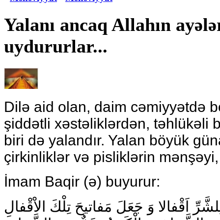
Yalanı ancaq Allahın ayəl
uydururlar...
Dilə aid olan, daim cəmiyyətdə b
şiddətli xəstəliklərdən, təhlükəl
biri də yalandır. Yalan böyük gü
çirkinliklər və pisliklərin mənşəyi,
İmam Baqir (ə) buyurur:
لِلشَّرِّ اَقْفالا وَ جَعَلَ مَفاتيحَ تِلْكَ الاْقْفالِ