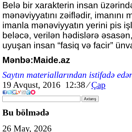
Belə bir xarakterin insan üzərin
mənəviyyatını zəiflədir, imanını
imanla mənəviyyatın yerini pis işlər
beləcə, verilən hədislərə əsasən,
uyuşan insan “fasiq və facir” ünv
Mənbə:Maide.az
Saytın materiallarından istifadə edər
19 Avqust, 2016 12:38
⁄
Çap
Axtarış
Bu bölmədə
26 May, 2026