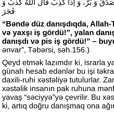
َدَقَ وَ بَرَّ، وَ اِذا كَذِبَ قالَ اللهُ كَذَبَ وَ
فَجَرَ
“Bəndə düz danışdıqda, Allah-
və yaxşı iş gördü!”, yalan danı
danışdı və pis iş gördü!” – buy
ənvar”, Təbərsi, səh.156.)
Qeyd etmək lazımdır ki, israrla y
günah hesab edənlər bu işi təkra
daxili-ruhi xəstəliyə tutulurlar. 
xəstəlik insanın pak ruhuna mənfi
yavaş “səciyyə”yə çevrilir. Bu xəs
ki, artıq doğru danışmaq ona ağır 