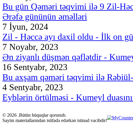
Bu gün Qəməri təqvimi ilə 9 Zil-Hə
Ərəfə gününün əməlləri
7 İyun, 2024
Zil - Həccə ayı daxil oldu - İlk on g
7 Noyabr, 2023
Ən ziyanlı düşmən qəflətdir - Kumey
16 Sentyabr, 2023
Bu axşam qəməri təqvimi ilə Rəbiül-ə
4 Sentyabr, 2023
Eyblərin örtülməsi - Kumeyl duasını
© 2026 .Bütün hüquqlar qorunub.
Saytın materiallarından istifadə edərkən istinad vacibdir!