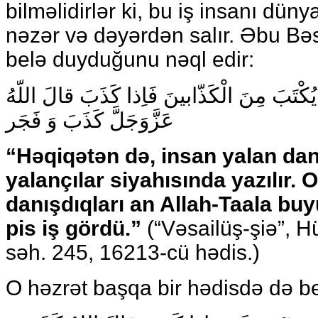
bilməlidirlər ki, bu iş insanı düny
nəzər və dəyərdən salır. Əbu Bəs
belə duyduğunu nəql edir:
ى يُكْتَبَ مِنَ الْكَذّابينَ فَاِذا كَذَبَ قالَ اللّهُ
عَزَّوَجَلَّ كَذَبَ وَ فَجَر
“Həqiqətən də, insan yalan dan
yalançılar siyahısında yazılır. 
danışdıqları an
Allah-Taala
buy
pis iş gördü
.”
(“Vəsailüş-şiə”, Hü
səh. 245, 16213-cü hədis.)
O həzrət başqa bir hədisdə də be