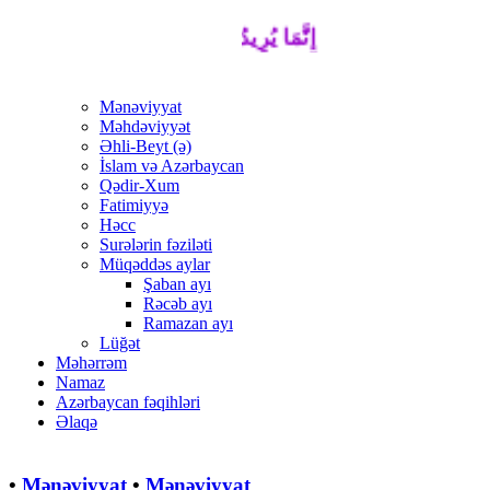
إِنَّمَا يُرِيدُ اللَّهُ لِيُذْهِبَ عَنْكُمُ الرِّجْسَ أ
Mənəviyyat
Məhdəviyyət
Əhli-Beyt (ə)
İslam və Azərbaycan
Qədir-Xum
Fatimiyyə
Həcc
Surələrin fəziləti
Müqəddəs aylar
Şaban ayı
Rəcəb ayı
Ramazan ayı
Lüğət
Məhərrəm
Namaz
Azərbaycan fəqihləri
Əlaqə
•
Mənəviyyat
•
Mənəviyyat