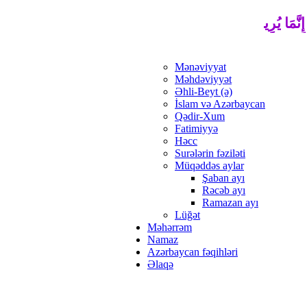
ِنَّمَا يُرِيدُ اللَّهُ لِيُذْهِبَ عَنْكُمُ الرِّجْسَ أَهْلَ الْبَيْتِ وَيُطَهِّرَكُ
Mənəviyyat
Məhdəviyyət
Əhli-Beyt (ə)
İslam və Azərbaycan
Qədir-Xum
Fatimiyyə
Həcc
Surələrin fəziləti
Müqəddəs aylar
Şaban ayı
Rəcəb ayı
Ramazan ayı
Lüğət
Məhərrəm
Namaz
Azərbaycan fəqihləri
Əlaqə