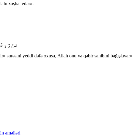
lаhı хоşhаl еdәr».
مَنْ زَارَ قَبْ
» surәsini yеddi dәfә охusа, Аllаh оnu vә qәbir sаhibini bаğışlаyаr».
ün əməlləri