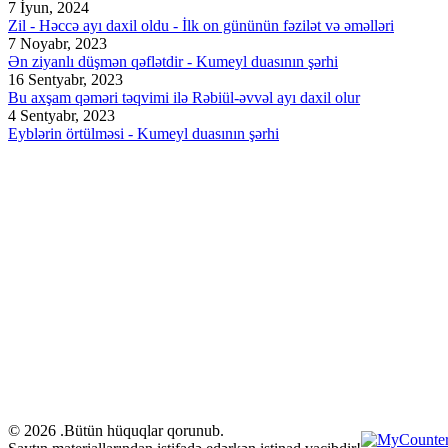
7 İyun, 2024
Zil - Həccə ayı daxil oldu - İlk on gününün fəzilət və əməlləri
7 Noyabr, 2023
Ən ziyanlı düşmən qəflətdir - Kumeyl duasının şərhi
16 Sentyabr, 2023
Bu axşam qəməri təqvimi ilə Rəbiül-əvvəl ayı daxil olur
4 Sentyabr, 2023
Eyblərin örtülməsi - Kumeyl duasının şərhi
© 2026 .Bütün hüquqlar qorunub.