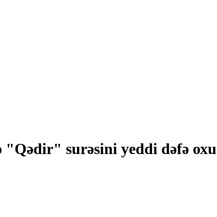
"Qәdir" surәsini yеddi dәfә охus