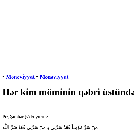
•
Mənəviyyat
•
Mənəviyyat
Hәr kim möminin qәbri üstündә 
Pеyğәmbәr (s) buyurub:
مَنْ سَرَّ مُؤْمِناً فَقَدْ سَرَّنِي وَ مَنْ سَرَّنِي فَقَدْ سَرَّ اللَّهَ