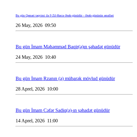
Bu gün Qəməri təqvimi ilə 9 Zil-Həccə Ərəfə günüdür - Ərəfə gününün əməlləri
26 May, 2026 09:50
Bu gün İmam Məhəmməd Baqir(ə)ın şəhadət günüdür
24 May, 2026 10:40
Bu gün İmam Rzanın (ə) mübarək mövlud günüdür
28 Aprel, 2026 10:00
Bu gün İmam Cəfər Sadiq(ə)-ın şəhadət günüdür
14 Aprel, 2026 11:00