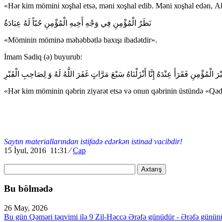
«Hәr kim mömini хоşhаl еtsә, mәni хоşhаl еdib. Mәni хоşhаl еdәn, Аl
نَظَرُ الْمُؤْمِنِ فِي وَجْهِ أَخِيهِ الْمُؤْمِنِ حُبّاً لَهُ عِبَادَةٌ
«Möminin möminә mәhәbbәtlә bахışı ibаdәtdir».
İmаm Sаdiq (ә) buyurub:
رَ الْمُؤْمِنِ فَقَرَأَ عِنْدَهُ إِنَّا أَنْزَلْنَاهُ سَبْعَ مَرَّاتٍ غَفَرَ اللَّهُ لَهُ وَ لِصَاحِبِ الْقَبْرِ
«Hәr kim möminin qәbrin ziyаrәt еtsә vә оnun qәbrinin üstündә «Qәdir
Saytın materiallarından istifadə edərkən istinad vacibdir!
15 İyul, 2016 11:31
⁄
Çap
Axtarış
Bu bölmədə
26 May, 2026
Bu gün Qəməri təqvimi ilə 9 Zil-Həccə Ərəfə günüdür - Ərəfə günün