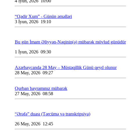
4 İyun, 2026 10:00
“Qədir Xum” - Günün əməlləri
3 İyun, 2026 19:10
Bu gün İmam Əliyyən-Nəqinin(ə) mübarək mövlud günüdür
1 İyun, 2026 09:30
Azərbaycanda 28 May – Müstəqillik Günü qeyd olunur
28 May, 2026 09:27
Qurban bayramınız mübarək
27 May, 2026 08:58
“Ərəfə” duası (Tərcümə və transkripsiya)
26 May, 2026 12:45