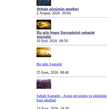
Ərbəin gününün əməlləri
2 Avqust, 2026 20:04
Bu gün İmam Səccadın(ə) şəhadət
günüdür
10 İyul, 2026 09:50
Bu gün Aşuradır
25 İyun, 2026 08:40
Sabah Aşuradır - Aşura gecəsinin və gününün
bəzi əməlləri
24 İyun, 2026 18:20