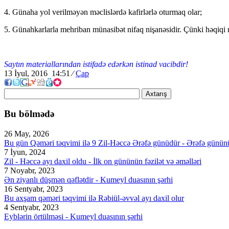
4. Günaha yol verilməyən məclislərdə kafirlərlə oturmaq olar;
5. Günahkarlarla mehriban münasibət nifaq nişanəsidir. Çünki həqiqi
Saytın materiallarından istifadə edərkən istinad vacibdir!
13 İyul, 2016 14:51
⁄
Çap
Axtarış
Bu bölmədə
26 May, 2026
Bu gün Qəməri təqvimi ilə 9 Zil-Həccə Ərəfə günüdür - Ərəfə günün
7 İyun, 2024
Zil - Həccə ayı daxil oldu - İlk on gününün fəzilət və əməlləri
7 Noyabr, 2023
Ən ziyanlı düşmən qəflətdir - Kumeyl duasının şərhi
16 Sentyabr, 2023
Bu axşam qəməri təqvimi ilə Rəbiül-əvvəl ayı daxil olur
4 Sentyabr, 2023
Eyblərin örtülməsi - Kumeyl duasının şərhi