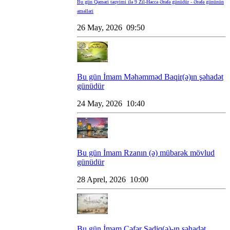
Bu gün Qəməri təqvimi ilə 9 Zil-Həccə Ərəfə günüdür - Ərəfə gününün
əməlləri
26 May, 2026 09:50
Bu gün İmam Məhəmməd Baqir(ə)ın şəhadət
günüdür
24 May, 2026 10:40
Bu gün İmam Rzanın (ə) mübarək mövlud
günüdür
28 Aprel, 2026 10:00
Bu gün İmam Cəfər Sadiq(ə)-ın şəhadət