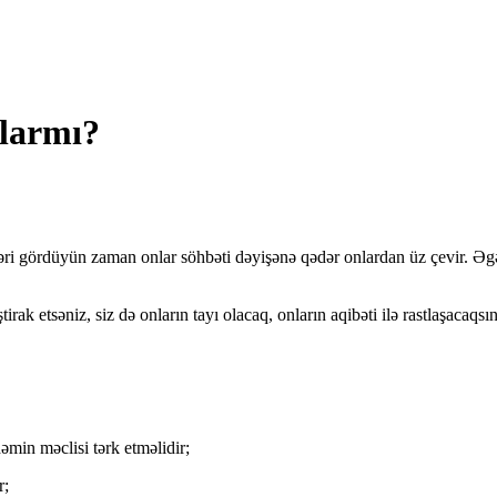
larmı?
əri gördüyün zaman onlar söhbəti dəyişənə qədər onlardan üz çevir. Əg
rak etsəniz, siz də onların tayı olacaq, onların aqibəti ilə rastlaşacaqsı
əmin məclisi tərk etməlidir;
r;