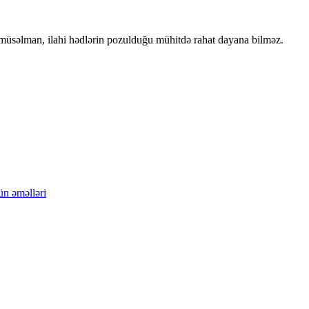
 müsəlman, ilahi hədlərin pozulduğu mühitdə rahat dayana bilməz.
ün əməlləri