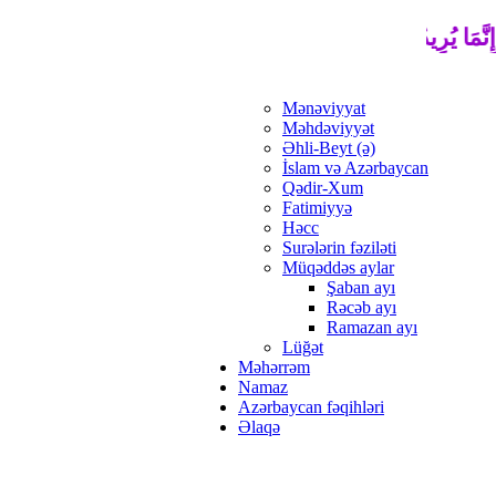
ِنَّمَا يُرِيدُ اللَّهُ لِيُذْهِبَ عَنْكُمُ الرِّجْسَ أَهْلَ الْبَيْتِ وَيُطَهِّرَكُم
Mənəviyyat
Məhdəviyyət
Əhli-Beyt (ə)
İslam və Azərbaycan
Qədir-Xum
Fatimiyyə
Həcc
Surələrin fəziləti
Müqəddəs aylar
Şaban ayı
Rəcəb ayı
Ramazan ayı
Lüğət
Məhərrəm
Namaz
Azərbaycan fəqihləri
Əlaqə