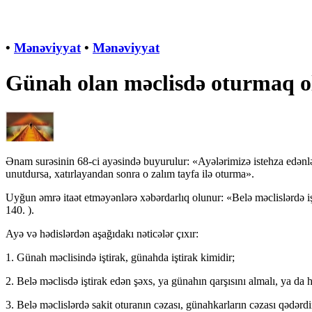
•
Mənəviyyat
•
Mənəviyyat
Günah olan məclisdə oturmaq o
Ənam surəsinin 68-ci ayəsində buyurulur: «Ayələrimizə istehza edənl
unutdursa, xatırlayandan sonra o zalım tayfa ilə oturma».
Uyğun əmrə itaət etməyənlərə xəbərdarlıq olunur: «Belə məclislərdə işti
140. ).
Ayə və hədislərdən aşağıdakı nəticələr çıxır:
1. Günah məclisində iştirak, günahda iştirak kimidir;
2. Belə məclisdə iştirak edən şəxs, ya günahın qarşısını almalı, ya da h
3. Belə məclislərdə sakit oturanın cəzası, günahkarların cəzası qədərdi