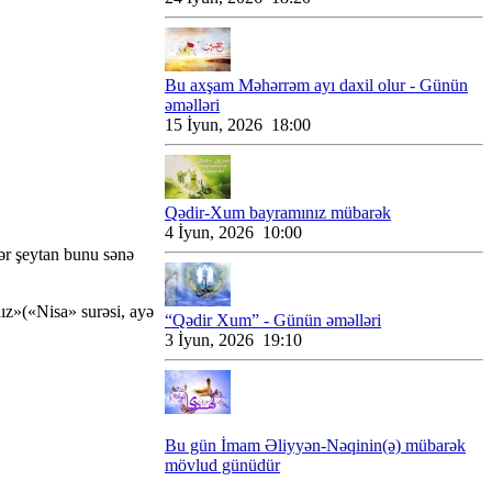
Bu axşam Məhərrəm ayı daxil olur - Günün
əməlləri
15 İyun, 2026 18:00
Qədir-Xum bayramınız mübarək
4 İyun, 2026 10:00
ər şeytan bunu sənə
nız»(«Nisa» surəsi, ayə
“Qədir Xum” - Günün əməlləri
3 İyun, 2026 19:10
Bu gün İmam Əliyyən-Nəqinin(ə) mübarək
mövlud günüdür