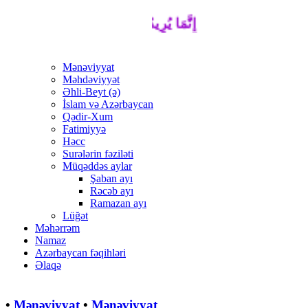
إِنَّمَا يُرِيدُ اللَّهُ لِيُذْهِبَ عَنْكُمُ الرِّجْسَ 
Mənəviyyat
Məhdəviyyət
Əhli-Beyt (ə)
İslam və Azərbaycan
Qədir-Xum
Fatimiyyə
Həcc
Surələrin fəziləti
Müqəddəs aylar
Şaban ayı
Rəcəb ayı
Ramazan ayı
Lüğət
Məhərrəm
Namaz
Azərbaycan fəqihləri
Əlaqə
•
Mənəviyyat
•
Mənəviyyat