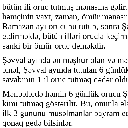
bütün ili oruc tutmuş mənasına gəli
həmçinin vaxt, zaman, ömür mənasına
Ramazan ayı orucunu tutub, sonra 
etdirməklə, bütün illəri orucla keçirm
sanki bir ömür oruc deməkdir.
Şəvval ayında ən məşhur olan və mə
əməl, Şəvval ayında tutulan 6 günlü
savabının 1 il oruc tutmaq qədər olduğ
Mənbələrdə həmin 6 günlük orucu Şə
kimi tutmaq göstərilir. Bu, onunla əla
ilk 3 gününü müsəlmanlar bayram edib
qonaq gedə bilsinlər.