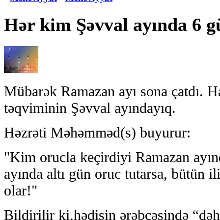
Hər kim Şəvval ayında 6 g
Mübarək Ramazan ayı sona çatdı. Ha
təqviminin Şəvval ayındayıq.
Həzrəti Məhəmməd(s) buyurur:
"Kim orucla keçirdiyi Ramazan ayın
ayında altı gün oruc tutarsa, bütün i
olar!"
Bildirilir ki,hədisin ərəbcəsində “dəh