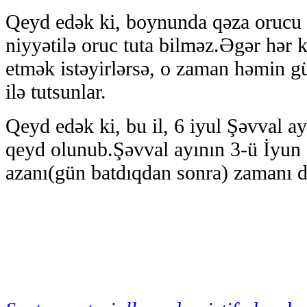
Qeyd edək ki, boynunda qəza orucu 
niyyətilə oruc tuta bilməz.Əgər hər 
etmək istəyirlərsə, o zaman həmin gü
ilə tutsunlar.
Qeyd edək ki, bu il, 6 iyul Şəvval ay
qeyd olunub.Şəvval ayının 3-ü İyun 
azanı(gün batdıqdan sonra) zamanı d