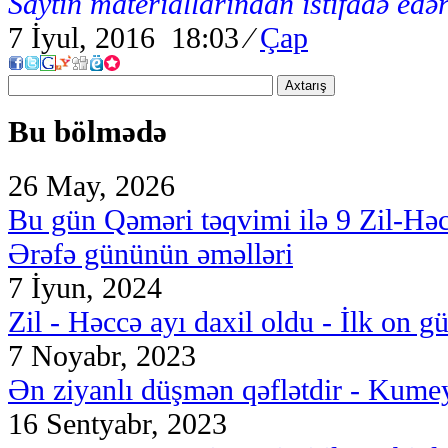
Saytın materiallarından istifadə edər
7 İyul, 2016 18:03
⁄
Çap
Axtarış
Bu bölmədə
26 May, 2026
Bu gün Qəməri təqvimi ilə 9 Zil-Hə
Ərəfə gününün əməlləri
7 İyun, 2024
Zil - Həccə ayı daxil oldu - İlk on g
7 Noyabr, 2023
Ən ziyanlı düşmən qəflətdir - Kumey
16 Sentyabr, 2023