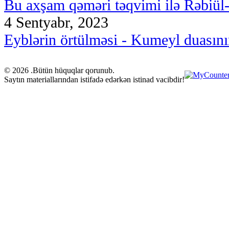
Bu axşam qəməri təqvimi ilə Rəbiül-ə
4 Sentyabr, 2023
Eyblərin örtülməsi - Kumeyl duasını
© 2026 .Bütün hüquqlar qorunub.
Saytın materiallarından istifadə edərkən istinad vacibdir!