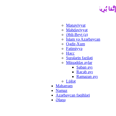
نَّمَا يُرِيدُ اللَّهُ لِيُذْهِبَ عَنْكُمُ الرِّجْسَ أَهْلَ الْبَيْتِ وَيُطَهِّرَكُم
Mənəviyyat
Məhdəviyyət
Əhli-Beyt (ə)
İslam və Azərbaycan
Qədir-Xum
Fatimiyyə
Həcc
Surələrin fəziləti
Müqəddəs aylar
Şaban ayı
Rəcəb ayı
Ramazan ayı
Lüğət
Məhərrəm
Namaz
Azərbaycan fəqihləri
Əlaqə