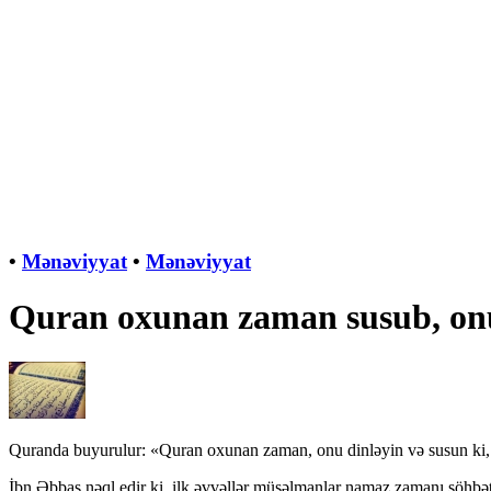
•
Mənəviyyat
•
Mənəviyyat
Quran oxunan zaman susub, on
Quranda buyurulur: «Quran oxunan zaman, onu dinləyin və susun ki, b
İbn Əbbas nəql edir ki, ilk əvvəllər müsəlmanlar namaz zamanı söhbət 