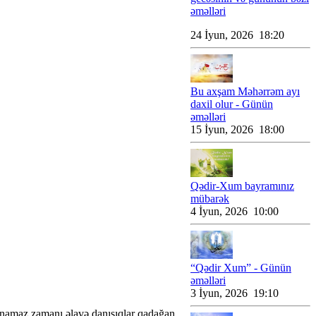
əməlləri
24 İyun, 2026 18:20
Bu axşam Məhərrəm ayı
daxil olur - Günün
əməlləri
15 İyun, 2026 18:00
Qədir-Xum bayramınız
mübarək
4 İyun, 2026 10:00
“Qədir Xum” - Günün
əməlləri
3 İyun, 2026 19:10
ra namaz zamanı əlavə danışıqlar qadağan