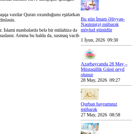
 başqa vaxtlar Quran oxunduğunu eşidərkən
Bu gün İmam Əliyyən-
inləsin.
Nəqinin(ə) mübarək
mövlud günüdür
. İslami mənbələrdə belə bir mülahizə də
 əsaslanır. Amma bu halda da, susmaq vacib
1 İyun, 2026 09:30
Azərbaycanda 28 May –
Müstəqillik Günü qeyd
olunur
28 May, 2026 09:27
Qurban bayramınız
mübarək
27 May, 2026 08:58