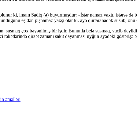
lunur ki, imam Sadiq (ə) buyurmuşdur: «İstər namaz vaxtı, istərsə də
xunduğunu eşidən pişnamaz yaxşı olar ki, ayə qurtaranadək susub, onu d
, susmaq çox bəyənilmiş bir işdir. Bununla belə susmaq, vacib deyildir
nci rəkətlərində qiraət zamanı sakit dayanması uyğun ayədəki göstərişə
ün əməlləri