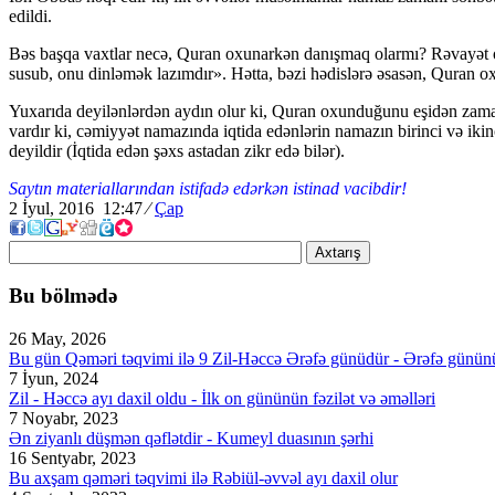
edildi.
Bəs başqa vaxtlar necə, Quran oxunarkən danışmaq olarmı? Rəvayət o
susub, onu dinləmək lazımdır». Hətta, bəzi hədislərə əsasən, Quran o
Yuxarıda deyilənlərdən aydın olur ki, Quran oxunduğunu eşidən zaman
vardır ki, cəmiyyət namazında iqtida edənlərin namazın birinci və iki
deyildir (İqtida edən şəxs astadan zikr edə bilər).
Saytın materiallarından istifadə edərkən istinad vacibdir!
2 İyul, 2016 12:47
⁄
Çap
Axtarış
Bu bölmədə
26 May, 2026
Bu gün Qəməri təqvimi ilə 9 Zil-Həccə Ərəfə günüdür - Ərəfə günün
7 İyun, 2024
Zil - Həccə ayı daxil oldu - İlk on gününün fəzilət və əməlləri
7 Noyabr, 2023
Ən ziyanlı düşmən qəflətdir - Kumeyl duasının şərhi
16 Sentyabr, 2023
Bu axşam qəməri təqvimi ilə Rəbiül-əvvəl ayı daxil olur