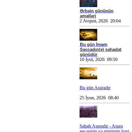
Ərbəin gününün
əməlləri
2 Avqust, 2026 20:04
Bu gün İmam
Səccadın(ə) şəhadət
günüdür
10 İyul, 2026 09:50
Bu gün Aşuradır
25 İyun, 2026 08:40
Sabah Aşuradır - Aşura
gecəsinin və gününün bəzi