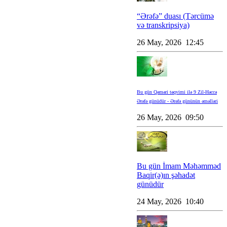
“Ərəfə” duası (Tərcümə
və transkripsiya)
26 May, 2026 12:45
Bu gün Qəməri təqvimi ilə 9 Zil-Həccə
Ərəfə günüdür - Ərəfə gününün əməlləri
26 May, 2026 09:50
Bu gün İmam Məhəmməd
Baqir(ə)ın şəhadət
günüdür
24 May, 2026 10:40