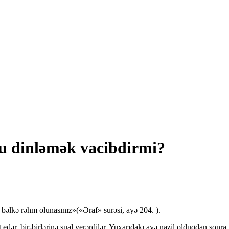
u dinləmək vacibdirmi?
əlkə rəhm olunasınız»(«Əraf» surəsi, ayə 204. ).
edər, bir-birlərinə sual verərdilər. Yuxarıdakı ayə nazil olduqdan son