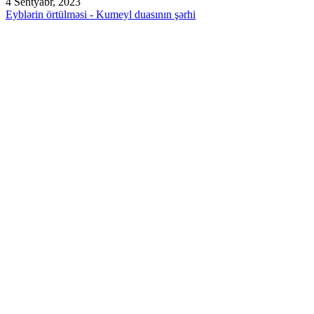
4 Sentyabr, 2023
Eyblərin örtülməsi - Kumeyl duasının şərhi