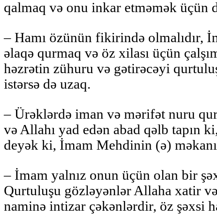
qalmaq və onu inkar etməmək üçün d
– Hamı özünün fikirində olmalıdır, 
əlaqə qurmaq və öz xilası üçün çalşıma
həzrətin zühuru və gətirəcəyi qurtulu
istərsə də uzaq.
– Ürəklərdə iman və mərifət nuru qu
və Allahı yad edən abad qəlb tapın ki,
deyək ki, İmam Mehdinin (ə) məkanı 
– İmam yalnız onun üçün olan bir şəxs
Qurtuluşu gözləyənlər Allaha xatir v
naminə intizar çəkənlərdir, öz şəxsi h