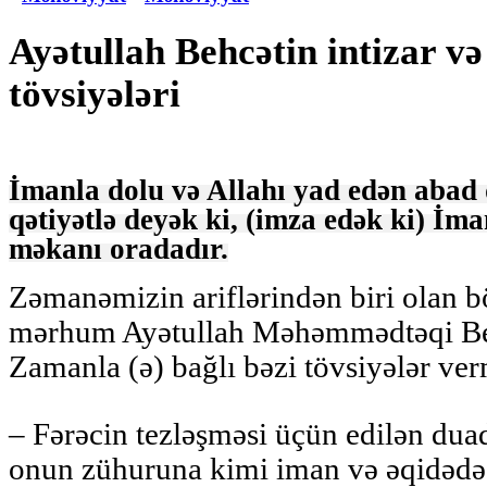
Ayətullah Behcətin intizar v
tövsiyələri
İmanla dolu və Allahı yad edən abad q
qətiyətlə deyək ki, (imza edək ki) İm
məkanı oradadır.
Zəmanəmizin ariflərindən biri olan b
mərhum Ayətullah Məhəmmədtəqi B
Zamanla (ə) bağlı bəzi tövsiyələr ver
– Fərəcin tezləşməsi üçün edilən du
onun zühuruna kimi iman və əqidəd