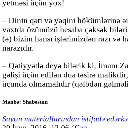
yetməsi üçün yox!
– Dinin qəti və yəqini hökümlərinə ə
vaxtda özümüzü hesaba çəksək bilər
(ə) bizim hansı işlərimizdən razı və h
narazıdır.
– Qətiyyətlə deyə bilərik ki, İmam Za
gəlişi üçün edilən dua təsirə malikdi
üçunda olmamalıdır (qəlbdən gəlməli
Mənbə: Shabestan
Saytın materiallarından istifadə edərkə
20 İyun, 2016 12:06
⁄
Çap