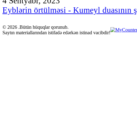
4 Sentyabr, 2023
Eyblərin örtülməsi - Kumeyl duasının ş
© 2026 .Bütün hüquqlar qorunub.
Saytın materiallarından istifadə edərkən istinad vacibdir!