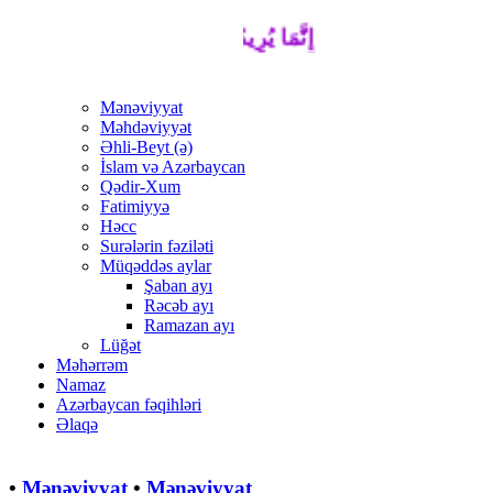
إِنَّمَا يُرِيدُ اللَّهُ لِيُذْهِبَ عَنْكُمُ الرِّجْسَ 
Mənəviyyat
Məhdəviyyət
Əhli-Beyt (ə)
İslam və Azərbaycan
Qədir-Xum
Fatimiyyə
Həcc
Surələrin fəziləti
Müqəddəs aylar
Şaban ayı
Rəcəb ayı
Ramazan ayı
Lüğət
Məhərrəm
Namaz
Azərbaycan fəqihləri
Əlaqə
•
Mənəviyyat
•
Mənəviyyat