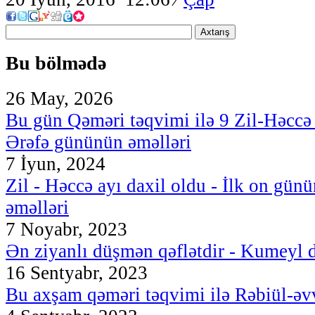
Axtarış
Bu bölmədə
26 May, 2026
Bu gün Qəməri təqvimi ilə 9 Zil-Həccə
Ərəfə gününün əməlləri
7 İyun, 2024
Zil - Həccə ayı daxil oldu - İlk on günü
əməlləri
7 Noyabr, 2023
Ən ziyanlı düşmən qəflətdir - Kumeyl d
16 Sentyabr, 2023
Bu axşam qəməri təqvimi ilə Rəbiül-əvv