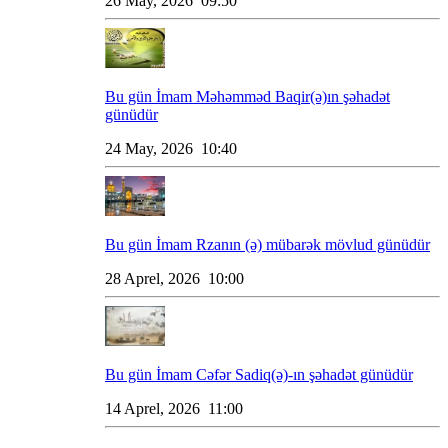
26 May, 2026 09:50
Bu gün İmam Məhəmməd Baqir(ə)ın şəhadət
günüdür
24 May, 2026 10:40
Bu gün İmam Rzanın (ə) mübarək mövlud günüdür
28 Aprel, 2026 10:00
Bu gün İmam Cəfər Sadiq(ə)-ın şəhadət günüdür
14 Aprel, 2026 11:00