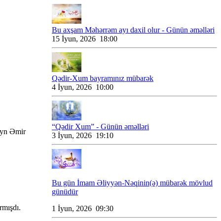
Bu axşam Məhərrəm ayı daxil olur - Günün əməlləri
15 İyun, 2026 18:00
Qədir-Xum bayramınız mübarək
4 İyun, 2026 10:00
“Qədir Xum” - Günün əməlləri
eyn Əmir
3 İyun, 2026 19:10
Bu gün İmam Əliyyən-Nəqinin(ə) mübarək mövlud
günüdür
rmışdı.
1 İyun, 2026 09:30