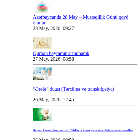
Azərbaycanda 28 May – Müstəqillik Günü qeyd
olunur
28 May, 2026 09:27
Qurban bayramınız mübarək
27 May, 2026 08:58
“Ərəfə” duası (Tərcümə və transkripsiya)
26 May, 2026 12:45
Bu gün Qəməri təqvimi ilə 9 Zil-Həccə Ərəfə günüdür - Ərəfə gününün əməlləri