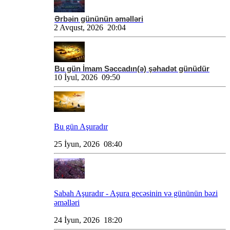
Ərbəin gününün əməlləri
2 Avqust, 2026 20:04
Bu gün İmam Səccadın(ə) şəhadət günüdür
10 İyul, 2026 09:50
Bu gün Aşuradır
25 İyun, 2026 08:40
Sabah Aşuradır - Aşura gecəsinin və gününün bəzi
əməlləri
24 İyun, 2026 18:20