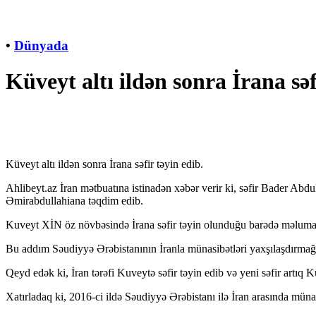
•
Dünyada
Küveyt altı ildən sonra İrana səf
Küveyt altı ildən sonra İrana səfir təyin edib.
Ahlibeyt.az
İran mətbuatına istinadən xəbər verir ki,
səfir Bader Abdu
Əmirabdullahiana təqdim edib.
Kuveyt XİN öz növbəsində İrana səfir təyin olunduğu barədə məluma
Bu addım Səudiyyə Ərəbistanının İranla münasibətləri yaxşılaşdırmağa 
Qeyd edək ki, İran tərəfi Kuveytə səfir təyin edib və yeni səfir artıq 
Xatırladaq ki, 2016-ci ildə Səudiyyə Ərəbistanı ilə İran arasında müna