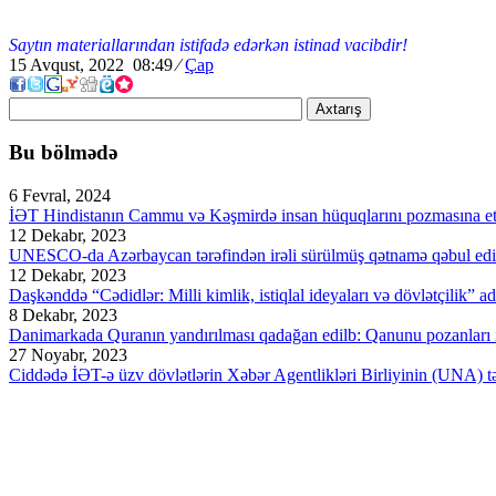
Saytın materiallarından istifadə edərkən istinad vacibdir!
15 Avqust, 2022 08:49
⁄
Çap
Axtarış
Bu bölmədə
6 Fevral, 2024
İƏT Hindistanın Cammu və Kəşmirdə insan hüquqlarını pozmasına et
12 Dekabr, 2023
UNESCO-da Azərbaycan tərəfindən irəli sürülmüş qətnamə qəbul edi
12 Dekabr, 2023
Daşkənddə “Cədidlər: Milli kimlik, istiqlal ideyaları və dövlətçilik” ad
8 Dekabr, 2023
Danimarkada Quranın yandırılması qadağan edilb: Qanunu pozanları ik
27 Noyabr, 2023
Ciddədə İƏT-ə üzv dövlətlərin Xəbər Agentlikləri Birliyinin (UNA) təşk