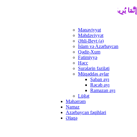
ِنَّمَا يُرِيدُ اللَّهُ لِيُذْهِبَ عَنْكُمُ الرِّجْسَ أَهْلَ الْبَيْتِ وَيُطَهِّرَكُم
Mənəviyyat
Məhdəviyyət
Əhli-Beyt (ə)
İslam və Azərbaycan
Qədir-Xum
Fatimiyyə
Həcc
Surələrin fəziləti
Müqəddəs aylar
Şaban ayı
Rəcəb ayı
Ramazan ayı
Lüğət
Məhərrəm
Namaz
Azərbaycan fəqihləri
Əlaqə