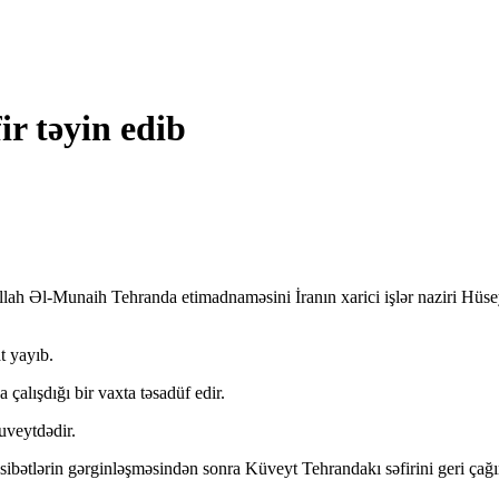
ir təyin edib
llah Əl-Munaih Tehranda etimadnaməsini İranın xarici işlər naziri Hüs
t yayıb.
çalışdığı bir vaxta təsadüf edir.
Kuveytdədir.
sibətlərin gərginləşməsindən sonra Küveyt Tehrandakı səfirini geri çağı