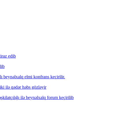
iraz edib
lib
lı beynəlxalq elmi konfrans keçirilir.
i ilə qədər həbs gözləyir
ilatçılığı ilə beynəlxalq forum keçirilib