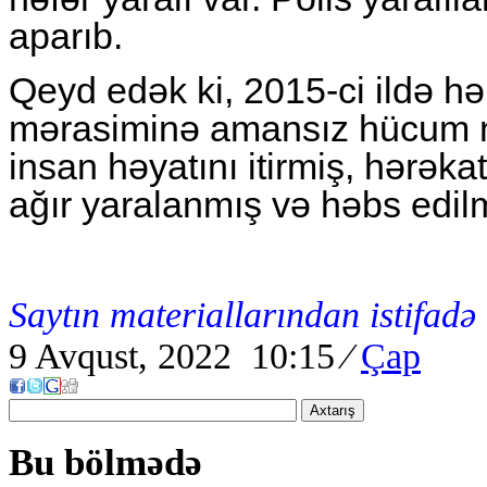
aparıb.
Qeyd edək ki, 2015-ci ildə 
mərasiminə amansız hücum n
insan həyatını itirmiş, hərəka
ağır yaralanmış və həbs edilm
Saytın materiallarından istifadə
9 Avqust, 2022 10:15
⁄
Çap
Axtarış
Bu bölmədə