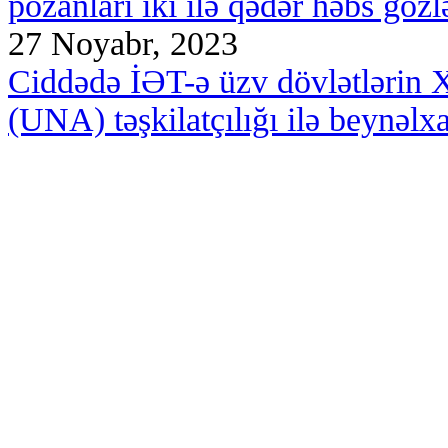
pozanları iki ilə qədər həbs gözl
27 Noyabr, 2023
Ciddədə İƏT-ə üzv dövlətlərin X
(UNA) təşkilatçılığı ilə beynəlxa