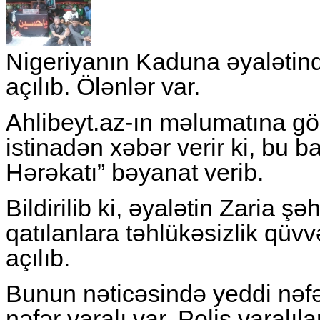
Nigeriyanın Kaduna əyalətin
açılıb. Ölənlər var.
Ahlibeyt.az-ın məlumatına g
istinadən xəbər verir ki, bu b
Hərəkatı” bəyanat verib.
Bildirilib ki, əyalətin Zaria 
qatılanlara təhlükəsizlik qüvv
açılıb.
Bunun nəticəsində yeddi nəfə
nəfər yaralı var. Polis yaralı