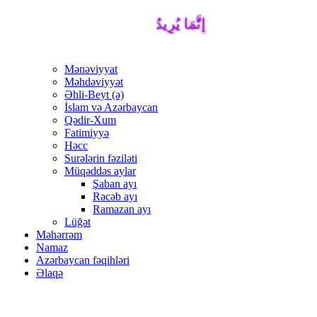
إِنَّمَا يُرِيدُ اللَّهُ لِيُذْهِبَ عَنْكُمُ الرِّجْسَ أ
Mənəviyyat
Məhdəviyyət
Əhli-Beyt (ə)
İslam və Azərbaycan
Qədir-Xum
Fatimiyyə
Həcc
Surələrin fəziləti
Müqəddəs aylar
Şaban ayı
Rəcəb ayı
Ramazan ayı
Lüğət
Məhərrəm
Namaz
Azərbaycan fəqihləri
Əlaqə