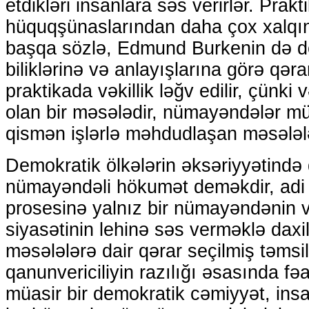
etdikləri insanlara səs verirlər. Prak
hüquqşünaslarından daha çox xalqın
başqa sözlə, Edmund Burkenin də ded
biliklərinə və anlayışlarına görə qəra
praktikada vəkillik ləğv edilir, çünki
olan bir məsələdir, nümayəndələr m
qismən işlərlə məhdudlaşan məsələlər
Demokratik ölkələrin əksəriyyətində
nümayəndəli hökumət deməkdir, adi
prosesinə yalnız bir nümayəndənin v
siyasətinin lehinə səs verməklə daxil
məsələlərə dair qərar seçilmiş təmsil
qanunvericiliyin razılığı əsasında fəal
müasir bir demokratik cəmiyyət, ins