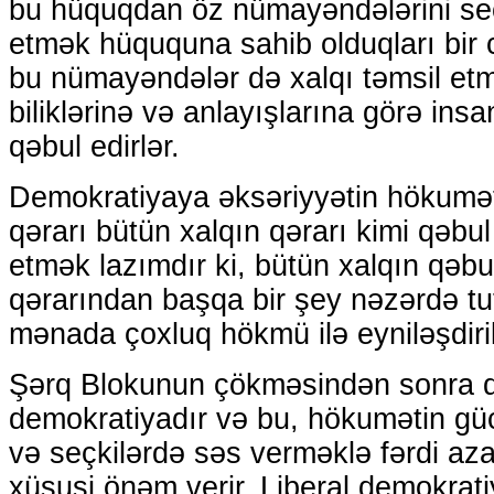
bu hüquqdan öz nümayəndələrini seçə
etmək hüququna sahib olduqları bir 
bu nümayəndələr də xalqı təmsil etm
biliklərinə və anlayışlarına görə insa
qəbul edirlər.
Demokratiyaya əksəriyyətin hökuməti
qərarı bütün xalqın qərarı kimi qəbul
etmək lazımdır ki, bütün xalqın qəbul
qərarından başqa bir şey nəzərdə tu
mənada çoxluq hökmü ilə eyniləşdiri
Şərq Blokunun çökməsindən sonra qa
demokratiyadır və bu, hökumətin g
və seçkilərdə səs verməklə fərdi az
xüsusi önəm verir. Liberal demokrati