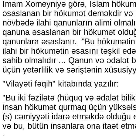
İmam Xomeyniyə görə, İslam hökumə
əsaslanan bir hökumət deməkdir və 
növbədə ilahi qanunların alimi olmal
qanuna əsaslanan bir hökumət olduğu
qanunlara əsaslanır. "Bu hökumətin 
ilahi bir hökumətin əsasını təşkil ed
sahib olmalıdır ... Qanun və ədalət bil
üçün yetərlilik və səriştənin xüsusiyy
"Vilayəti fəqih" kitabında yazılır:
"Bu iki fəzilətə (hüquq və ədalət bilikl
insan hökumət qurmaq üçün yüksəls
(s) cəmiyyəti idarə etməkdə olduğu e
və bu, bütün insanlara ona itaət etmə