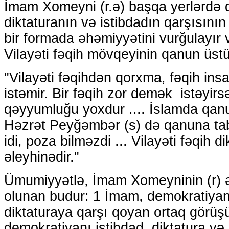
İmam Xomeyni (r.ə) başqa yerlərdə də
diktaturanın və istibdadın qarşısını
bir formada əhəmiyyətini vurğulayır 
Vilayəti fəqih mövqeyinin qanun üstü
"Vilayəti fəqihdən qorxma, fəqih in
istəmir. Bir fəqih zor demək istəyirsə
qəyyumluğu yoxdur .... İslamda qanu
Həzrət Peyğəmbər (s) də qanuna tabe
idi, poza bilməzdi ... Vilayəti fəqih di
əleyhinədir."
Ümumiyyətlə, İmam Xomeyninin (r) ə
olunan budur: 1 İmam, demokratiyanı
diktaturaya qarşı qoyan ortaq görüş
demokratiyanı istibdad, diktatura və