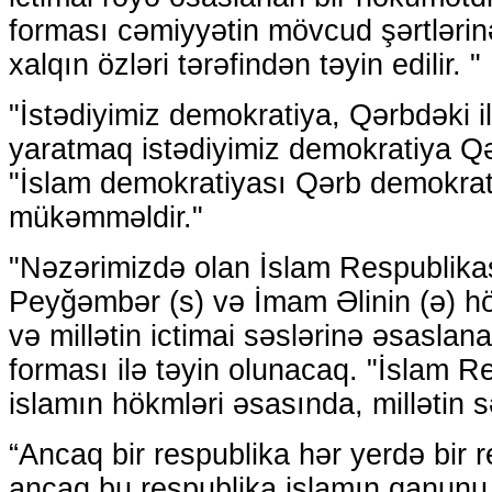
forması cəmiyyətin mövcud şərtlərinə
xalqın özləri tərəfindən təyin edilir. "
"İstədiyimiz demokratiya, Qərbdəki il
yaratmaq istədiyimiz demokratiya Q
"İslam demokratiyası Qərb demokra
mükəmməldir."
"Nəzərimizdə olan İslam Respublika
Peyğəmbər (s) və İmam Əlinin (ə) h
və millətin ictimai səslərinə əsasla
forması ilə təyin olunacaq. "İslam R
islamın hökmləri əsasında, millətin 
“Ancaq bir respublika hər yerdə bir 
ancaq bu respublika islamın qanunu 