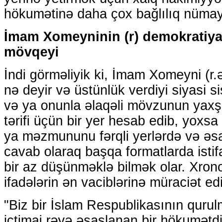
hökumətinə daha çox bağlılıq nümayiş
İmam Xomeyninin (r) demokratiya i
mövqeyi
İndi görməliyik ki, İmam Xomeyni (r
nə deyir və üstünlük verdiyi siyasi 
və ya onunla əlaqəli mövzunun yaxşı
tərifi üçün bir yer hesab edib, yoxs
ya məzmununu fərqli yerlərdə və əsas
cavab olaraq başqa formatlarda istif
bir az düşünməklə bilmək olar. Xronol
ifadələrin ən vaciblərinə müraciət edi
"Biz bir İslam Respublikasının qurulm
ictimai rəyə əsaslanan bir hökumətd