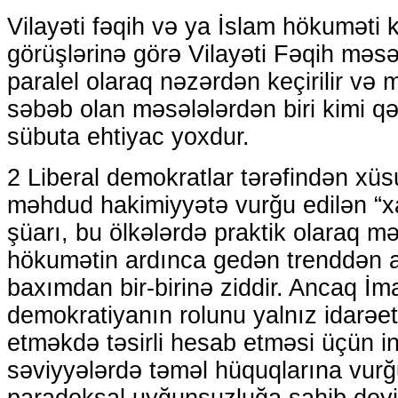
Vilayəti fəqih və ya İslam hökuməti k
görüşlərinə görə Vilayəti Fəqih məsəl
paralel olaraq nəzərdən keçirilir və
səbəb olan məsələlərdən biri kimi qə
sübuta ehtiyac yoxdur.
2 Liberal demokratlar tərəfindən xüs
məhdud hakimiyyətə vurğu edilən “x
şüarı, bu ölkələrdə praktik olaraq m
hökumətin ardınca gedən trenddən a
baxımdan bir-birinə ziddir. Ancaq İ
demokratiyanın rolunu yalnız idarəe
etməkdə təsirli hesab etməsi üçün in
səviyyələrdə təməl hüquqlarına vurğ
paradoksal uyğunsuzluğa sahib deyil.