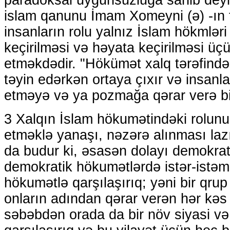
islam qanunu İmam Xomeyni (ə) -ın 
insanların rolu yalnız İslam hökmlər
keçirilməsi və həyata keçirilməsi üç
etməkdədir. "Hökümət xalq tərəfində
təyin edərkən ortaya çıxır və insanla
etməyə və ya pozmağa qərar verə bi
3 Xalqın İslam hökumətindəki rolunu
etməklə yanaşı, nəzərə alınması la
da budur ki, əsasən dolayı demokrat
demokratik hökumətlərdə istər-istəmə
hökumətlə qarşılaşırıq; yəni bir qru
onların adından qərar verən hər kəs
səbəbdən orada da bir növ siyasi və q