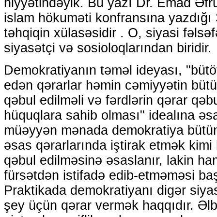
niyyətindəyik. Bu yazı Dr. Emad Ə
islam hökuməti konfransına yazdığı 
təhqiqin xülasəsidir . O, siyasi fəlsə
siyasətçi və sosioloqlarından biridir.
Demokratiyanın təməl ideyası, "bütö
edən qərarlar həmin cəmiyyətin bütün ü
qəbul edilməli və fərdlərin qərar qə
hüquqlara sahib olması" idealına əsas
müəyyən mənada demokratiya bütün 
əsas qərarlarında iştirak etmək kim
qəbul edilməsinə əsaslanır, lakin h
fürsətdən istifadə edib-etməməsi baş
Praktikada demokratiyanı digər siya
şey üçün qərar vermək haqqıdır. Əlbə