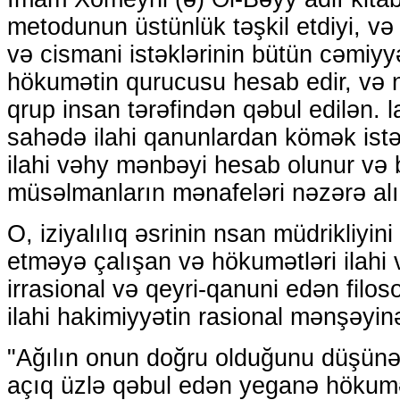
metodunun üstünlük təşkil etdiyi, və nə
və cismani istəklərinin bütün cəmiyy
hökumətin qurucusu hesab edir, və 
qrup insan tərəfindən qəbul edilən. 
sahədə ilahi qanunlardan kömək istə
ilahi vəhy mənbəyi hesab olunur və
müsəlmanların mənafeləri nəzərə alı
O, iziyalılıq əsrinin nsan müdrikliyin
etməyə çalışan və hökumətləri ilahi v
irrasional və qeyri-qanuni edən filoso
ilahi hakimiyyətin rasional mənşəyinə
"Ağılın onun doğru olduğunu düşünən
açıq üzlə qəbul edən yeganə hökumət