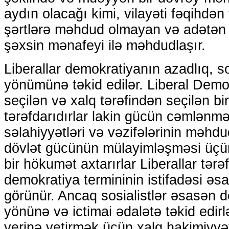
aydın olacağı kimi, vilayəti fəqihdən 
şərtlərə məhdud olmayan və adətən 
şəxsin mənafeyi ilə məhdudlaşır.
Liberallar demokratiyanın azadlıq, so
yönümünə təkid edilər. Liberal Demok
seçilən və xalq tərəfindən seçilən bi
tərəfdarıdırlar lakin gücün cəmlənm
səlahiyyətləri və vəzifələrinin məhdu
dövlət gücünün mülayimləşməsi üçün
bir hökumət axtarırlar Liberallar t
demokratiya termininin istifadəsi əsas
görünür. Ancaq sosialistlər əsasən 
yönünə və ictimai ədalətə təkid edirlə
yerinə yetirmək üçün xalq hakimiyyət