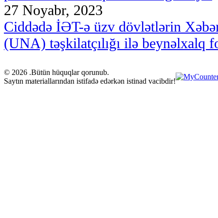
27 Noyabr, 2023
Ciddədə İƏT-ə üzv dövlətlərin Xəbər 
(UNA) təşkilatçılığı ilə beynəlxalq f
© 2026 .Bütün hüquqlar qorunub.
Saytın materiallarından istifadə edərkən istinad vacibdir!