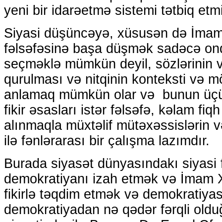
yeni bir idarəetmə sistemi tətbiq etmi
Siyasi düşüncəyə, xüsusən də İmam X
fəlsəfəsinə başa düşmək sadəcə onda
seçməklə mümkün deyil, sözlərinin v
qurulması və nitqinin konteksti və m
anlamaq mümkün olar və bunun üçün
fikir əsasları istər fəlsəfə, kəlam fiq
alınmaqla müxtəlif mütəxəssislərin və
ilə fənlərarası bir çalışma lazımdır.
Burada siyasət dünyasındakı siyasi fi
demokratiyanı izah etmək və İmam Xo
fikirlə təqdim etmək və demokratiya
demokratiyadan nə qədər fərqli old