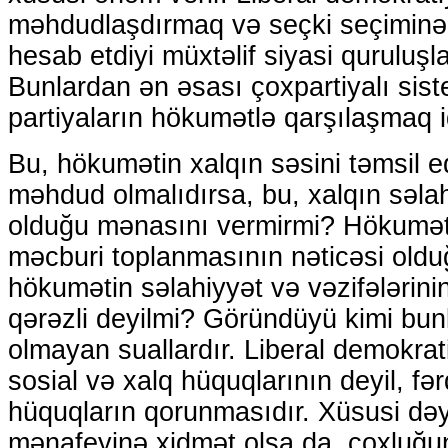
məhdudlaşdırmaq və seçki seçiminə
hesab etdiyi müxtəlif siyasi quruluşla
Bunlardan ən əsası çoxpartiyalı sis
partiyaların hökumətlə qarşılaşmaq i
Bu, hökumətin xalqın səsini təmsil ed
məhdud olmalıdırsa, bu, xalqın səla
olduğu mənasını vermirmi? Hökuməti
məcburi toplanmasının nəticəsi oldu
hökumətin səlahiyyət və vəzifələrin
qərəzli deyilmi? Göründüyü kimi bun
olmayan suallardır. Liberal demokrat
sosial və xalq hüquqlarının deyil, fər
hüquqların qorunmasıdır. Xüsusi dəy
mənafeyinə xidmət olsa da, çoxluğun t