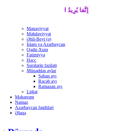
إِنَّمَا يُرِيدُ اللَّهُ لِيُذْهِبَ عَنْكُمُ الرِّجْسَ أَهْل
Mənəviyyat
Məhdəviyyət
Əhli-Beyt (ə)
İslam və Azərbaycan
Qədir-Xum
Fatimiyyə
Həcc
Surələrin fəziləti
Müqəddəs aylar
Şaban ayı
Rəcəb ayı
Ramazan ayı
Lüğət
Məhərrəm
Namaz
Azərbaycan fəqihləri
Əlaqə