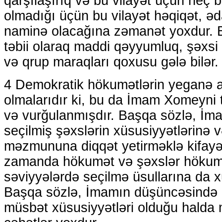
qarşılaşırıq və bu vilayət üçün heç bi
olmadığı üçün bu vilayət həqiqət, əda
naminə olacağına zəmanət yoxdur. B
təbii olaraq maddi qəyyumluq, şəxs
və qrup maraqları qoxusu gələ bilər.
4 Demokratik hökumətlərin yeganə aş
olmalarıdır ki, bu da İmam Xomeyni 
və vurğulanmışdır. Başqa sözlə, İma
seçilmiş şəxslərin xüsusiyyətlərinə 
məzmununa diqqət yetirməklə kifayə
zamanda hökumət və şəxslər hökumə
səviyyələrdə seçilmə üsullarına da xü
Başqa sözlə, İmamın düşüncəsində 
müsbət xüsusiyyətləri olduğu halda