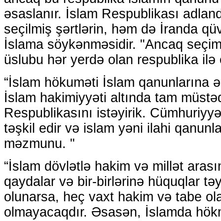
əsaslanır. İslam Respublikası adlan
seçilmiş şərtlərin, həm də İranda q
İslama söykənməsidir. "Ancaq seçim 
üslubu hər yerdə olan respublika ilə 
“İslam hökuməti İslam qanunlarına ə
İslam hakimiyyəti altında tam müstəq
Respublikasını istəyirik. Cümhuriyy
təşkil edir və islam yəni ilahi qanunl
məzmunu. "
“İslam dövlətlə hakim və millət aras
qaydalar və bir-birlərinə hüquqlar təy
olunarsa, heç vaxt hakim və tabe ola
olmayacaqdır. Əsasən, İslamda hökm