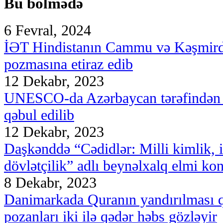
Bu bölmədə
6 Fevral, 2024
İƏT Hindistanın Cammu və Kəşmirdə
pozmasına etiraz edib
12 Dekabr, 2023
UNESCO-da Azərbaycan tərəfindən i
qəbul edilib
12 Dekabr, 2023
Daşkənddə “Cədidlər: Milli kimlik, is
dövlətçilik” adlı beynəlxalq elmi konf
8 Dekabr, 2023
Danimarkada Quranın yandırılması 
pozanları iki ilə qədər həbs gözləyir