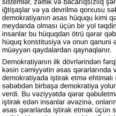
sistemlər, zəiflik və bacarıqsızlıq şər
iğtişaşlar və ya devrilmə qorxusu sə
demokratiyanın əsas hüququ kimi qəb
meydanda olması üçün bir yol təqdi
insanlar bu hüquqdan ötrü qərar qəbu
hüquq konstitusiya və onun qanuni əs
müəyyən qaydalardan qaynaqlanır.
Demokratiyanın ilk dövrlərindən fərq
kəsin cəmiyyətin əsas qərarlarında 
demokratiyada iştirak etmə ehtimalı 
səbəbdən birbaşa demokratiya yolu
verdi. Bu vəziyyətdə qərar qəbuletm
iştirak edən insanlar əvəzinə, onlar
əsas qərarlarda iştirak etmək üçün se