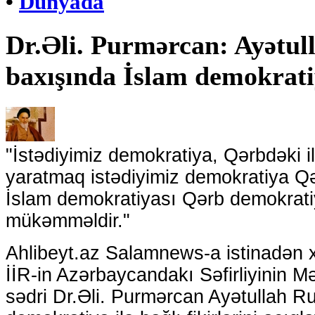
•
Dünyada
Dr.Əli. Purmərcan: Ayətu
baxışında İslam demokrati
"İstədiyimiz demokratiya, Qərbdəki il
yaratmaq istədiyimiz demokratiya Q
İslam demokratiyası Qərb demokrat
mükəmməldir."
Ahlibeyt.az Salamnews-a istinadən xəb
İİR-in Azərbaycandakı Səfirliyinin 
sədri Dr.Əli. Purmərcan Ayətullah 