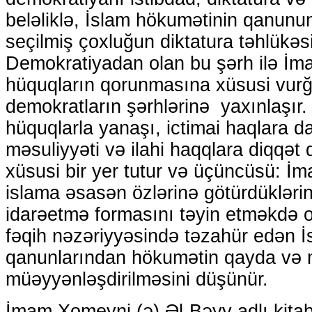
beləliklə, İslam hökumətinin qanunun 
seçilmiş çoxluğun diktatura təhlükəsi
Demokratiyadan olan bu şərh ilə İm
hüquqların qorunmasına xüsusi vurğ
demokratların şərhlərinə yaxınlaşır. 
hüquqlarla yanaşı, ictimai haqlara da 
məsuliyyəti və ilahi haqqlara diqqə
xüsusi bir yer tutur və üçüncüsü: İma
islama əsasən özlərinə götürdüklərin
idarəetmə formasını təyin etməkdə onu
fəqih nəzəriyyəsində təzahür edən İ
qanunlarından hökumətin qayda v
müəyyənləşdirilməsini düşünür.
İmam Xomeyni (ə) Əl-Bəyy adlı kitab