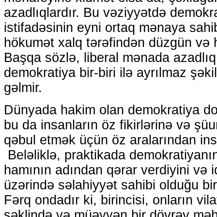
azadlıqlardır. Bu vəziyyətdə demokr
istifadəsinin eyni ortaq mənaya sah
hökumət xalq tərəfindən düzgün və ha
Başqa sözlə, liberal mənada azadlı
demokratiya bir-biri ilə ayrılmaz şək
gəlmir.
Dünyada hakim olan demokratiya dol
bu da insanların öz fikirlərinə və şü
qəbul etmək üçün öz aralarından insa
Beləliklə, praktikada demokratiyanın
hamının adından qərar verdiyini və i
üzərində səlahiyyət sahibi olduğu bir 
Fərq ondadır ki, birincisi, onların vi
şəklində və müəyyən bir dövrəy məhd