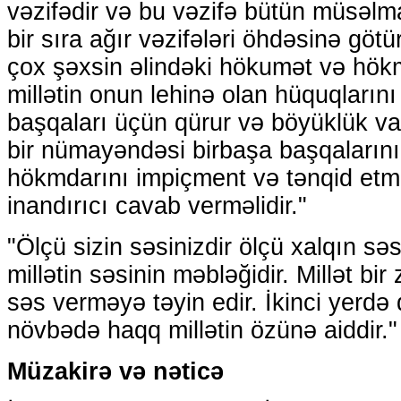
vəzifədir və bu vəzifə bütün müsəlm
bir sıra ağır vəzifələri öhdəsinə göt
çox şəxsin əlindəki hökumət və hö
millətin onun lehinə olan hüquqların
başqaları üçün qürur və böyüklük vasi
bir nümayəndəsi birbaşa başqaların
hökmdarını impiçment və tənqid etm
inandırıcı cavab verməlidir."
"Ölçü sizin səsinizdir ölçü xalqın səs
millətin səsinin məbləğidir. Millət bi
səs verməyə təyin edir. İkinci yerdə 
növbədə haqq millətin özünə aiddir."
Müzakirə və nəticə