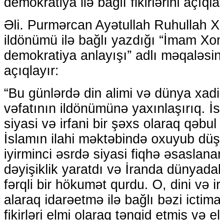
demokratiya ilə bağlı fikirlərini açıq
Əli. Purmərcan Ayətullah Ruhullah X
ildönümü ilə bağlı yazdığı “İmam X
demokratiya anlayışı” adlı məqaləsind
açıqlayır:
“Bu günlərdə din alimi və dünya xa
vəfatının ildönümünə yaxınlaşırıq. İ
siyasi və irfani bir şəxs olaraq qəbu
İslamın ilahi məktəbində oxuyub dü
iyirminci əsrdə siyasi fiqhə əsaslan
dəyişiklik yaratdı və İranda dünyad
fərqli bir hökumət qurdu. O, dini və i
alaraq idarəetmə ilə bağlı bəzi ictim
fikirləri elmi olaraq tənqid etmiş və e