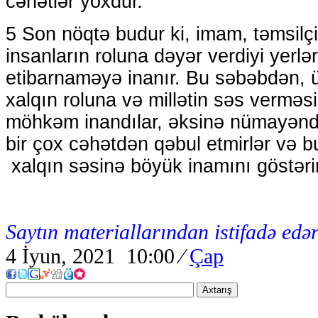
cəhətlər yoxdur.
5 Son nöqtə budur ki, imam, təmsilçi
insanların roluna dəyər verdiyi yerlə
etibarnaməyə inanır. Bu səbəbdən, 
xalqın roluna və millətin səs vermə
möhkəm inandılar, əksinə nümayənd
bir çox cəhətdən qəbul etmirlər və 
xalqın səsinə böyük inamını göstərir
Saytın materiallarından istifadə edər
4 İyun, 2021 10:00
⁄
Çap
Axtarış