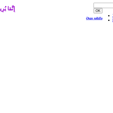
إِنَّمَا يُرِ
OK
Əsas səhifə