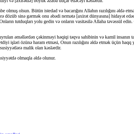
tdiyi və [axirətdə] böyük əzaba düçar edəcəyi kəslərdir.
tabe olmuş olsun. Bütün istedad və bacarığını Allahın razılığını əldə et
lərə dözüb sinə gərmək onu əbədi nemətə [axirət dünyasına] hidayət edəc
.Onların tutduqları yolu gedin və onların vasitəsilə Allaha təvəssül edin.
yrulan əməllərdən çəkinməyi həqiqi təqva sahibinin və kamil insanın 
 etdiyi işləri özünə haram etməsi, Onun razılığını əldə etmək üçün haqq 
usiyyətlərə malik olan kəslərdir.
nsiyyətdə olmaqla əldə olunur.