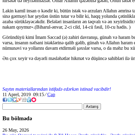
itirsələr də heyflənməzlər. Onlar Allahın qəzəbinə gələn, Onun lənət e
Lakin kamil insan o kəsdir ki, bütün istək və arzuları Allahın əmrinə 
sinə gərməyi hər şeydən üstün tutar və bilir ki, haqq yolunda çətinlik
əzaba sürükləyəcəkdir. Belələri insanların ən təqvalı və ən xeyirlisidir
nakam qoymur».(Biharul-ənvar, 2-ci cild, 14-cü fəsil, 10-cu hədis. )
Göründüyü kimi İmam Səccad (ə) zahiri davranışı, günah və haram bu
varsa, insanın nəfsani istəklərinə qalib gəlib, günah və Allahın haram
nümunəvi və yollarını davam etdirməli şəxslər varsa, o da məhz bu xüs
Әn çox xeyir və dəyərli məsləhətlər hikmət və düşüncə sahibləri ilə ü
Saytın materiallarından istifadə edərkən istinad vacibdir!
11 Aprel, 2019 09:15
⁄
Çap
Axtarış
Bu bölmədə
26 May, 2026