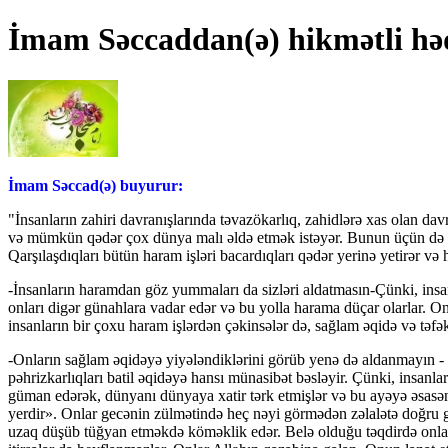
İmam Səccaddan(ə) hikmətli hə
İmam Səccad(ə) buyurur:
"İnsanların zahiri davranışlarında təvazökarlıq, zahidlərə xas olan d
və mümkün qədər çox dünya malı əldə etmək istəyər. Bunun üçün də camaa
Qarşılaşdıqları bütün haram işləri bacardıqları qədər yerinə yetirər və 
-İnsanların haramdan göz yummaları da sizləri aldatmasın-Çünki, insanl
onları digər günahlara vadar edər və bu yolla harama düçar olarlar. O
insanların bir çoxu haram işlərdən çəkinsələr də, sağlam əqidə və tə
-Onların sağlam əqidəyə yiyələndiklərini görüb yenə də aldanmayın - Ba
pəhrizkarlıqları batil əqidəyə hansı münasibət bəsləyir. Çünki, insanl
güman edərək, dünyanı dünyaya xatir tərk etmişlər və bu ayəyə əsasən
yerdir». Onlar gecənin zülmətində heç nəyi görmədən zəlalətə doğru ged
uzaq düşüb tüğyan etməkdə köməklik edər. Belə olduğu təqdirdə onlar 