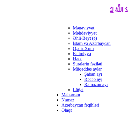
يدُ اللَّهُ لِيُذْهِبَ عَنْكُمُ الرِّجْسَ أَهْلَ الْبَيْتِ وَيُطَهِّرَكُمْ تَطْهِيرًا
Mənəviyyat
Məhdəviyyət
Əhli-Beyt (ə)
İslam və Azərbaycan
Qədir-Xum
Fatimiyyə
Həcc
Surələrin fəziləti
Müqəddəs aylar
Şaban ayı
Rəcəb ayı
Ramazan ayı
Lüğət
Məhərrəm
Namaz
Azərbaycan fəqihləri
Əlaqə