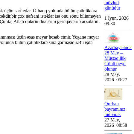
mövlud
günüdür
mək üçün sərf edər. O haqq yolunda bütün çətinliklərə
əkdir,bir çox nəfsani istəklər isə onu sonu bilinməyən
1 İyun, 2026
 Çünki, Allah onların dualarını geri qaytarıb arzularını
09:30
tanınması üçün əsas meyar hesab etmir. Yeganə meyar
yolunda bütün çətinliklərə sinə gərməsidir.Bu işdə
Azərbaycanda
28 May –
Müstəqillik
Günü qeyd
olunur
28 May,
2026 09:27
Qurban
bayramınız
mübarək
27 May,
2026 08:58