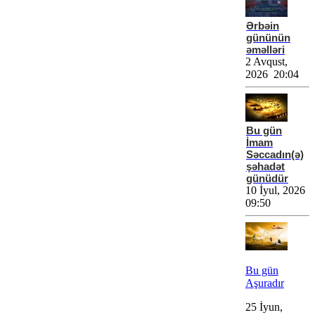
Ərbəin
gününün
əməlləri
2 Avqust,
2026 20:04
Bu gün
İmam
Səccadın(ə)
şəhadət
günüdür
10 İyul, 2026
09:50
Bu gün
Aşuradır
25 İyun,