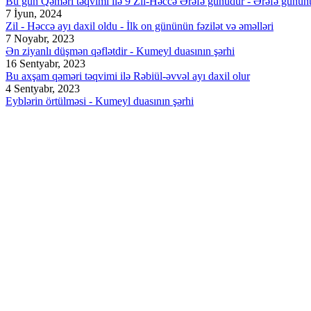
Bu gün Qəməri təqvimi ilə 9 Zil-Həccə Ərəfə günüdür - Ərəfə günün
7 İyun, 2024
Zil - Həccə ayı daxil oldu - İlk on gününün fəzilət və əməlləri
7 Noyabr, 2023
Ən ziyanlı düşmən qəflətdir - Kumeyl duasının şərhi
16 Sentyabr, 2023
Bu axşam qəməri təqvimi ilə Rəbiül-əvvəl ayı daxil olur
4 Sentyabr, 2023
Eyblərin örtülməsi - Kumeyl duasının şərhi