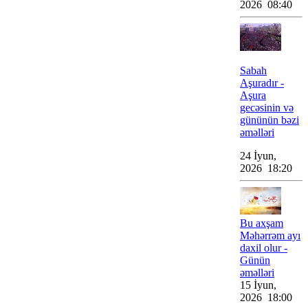
2026 08:40
Sabah
Aşuradır -
Aşura
gecəsinin və
gününün bəzi
əməlləri
24 İyun,
2026 18:20
Bu axşam
Məhərrəm ayı
daxil olur -
Günün
əməlləri
15 İyun,
2026 18:00