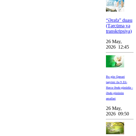
“Ərəfə” duası
(Tərcümə və
transkripsiya)
26 May,
2026 12:45
Bu gün Qəməri
təqvimi ilə 9 Zil-
Həccə Ərəfə günüdür -
Ərəfə gününün
əməlləri
26 May,
2026 09:50