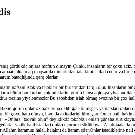
dis
avranış gördükdə onlara məftun olmayın-Çünki, insanların bir çoxu aciz, 
tı aldatmaq məqsədilə dinlərindən tələ kimi istifadə edər və bir çoxları
haram bataqlığında qərq olarlar.
arın nəfsani istək və tələbləri bir-birlərindən fərqli olur. İnsanların b
nların bütün bunlardan çəkindiklərini görüb hansı əqidəyə yiyələndiklə
fəkkür tərzinə yiyələnməzlər.Bu səbəbdən islah olmaq əvəzinə bir çox ha
xın görün onlar öz nəfslərinə qalib gələ bilmişlər, ya nəfsləri onları 
arın bir çoxu həm dünya, həm də axirətlərini itirmişlər. Onlar batil haki
 - «Onlara "təqvalı olun” deyildikdə təkəbbür onları günaha sürükləyi
ərlər və ilk batil istəkləri onları uçuruma sürükləyər. Allah-taala da o
Allahın haramını halal, halalını da haram edər.Onlar istədiklərinə nai