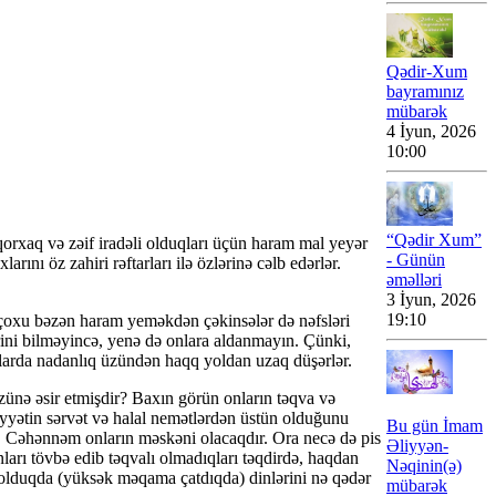
Qədir-Xum
bayramınız
mübarək
4 İyun, 2026
10:00
“Qədir Xum”
qorxaq və zəif iradəli olduqları üçün haram mal yeyər
- Günün
nı öz zahiri rəftarları ilə özlərinə cəlb edərlər.
əməlləri
3 İyun, 2026
19:10
ir çoxu bəzən haram yeməkdən çəkinsələr də nəfsləri
rini bilməyincə, yenə də onlara aldanmayın. Çünki,
llarda nadanlıq üzündən haqq yoldan uzaq düşərlər.
özünə əsir etmişdir? Baxın görün onların təqva və
miyyətin sərvət və halal nemətlərdən üstün olduğunu
Bu gün İmam
r. Cəhənnəm onların məskəni olacaqdır. Ora necə də pis
Əliyyən-
nları tövbə edib təqvalı olmadıqları təqdirdə, haqdan
Nəqinin(ə)
l olduqda (yüksək məqama çatdıqda) dinlərini nə qədər
mübarək