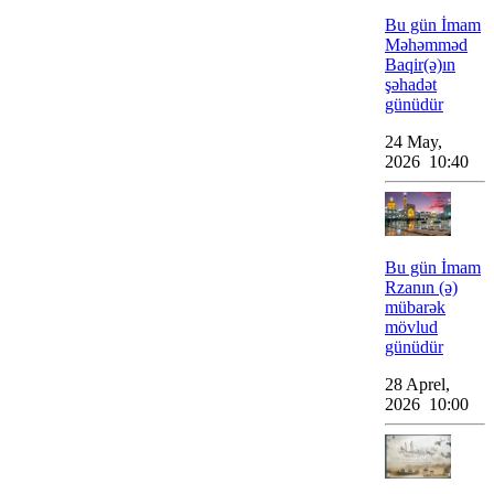
Bu gün İmam
Məhəmməd
Baqir(ə)ın
şəhadət
günüdür
24 May,
2026 10:40
Bu gün İmam
Rzanın (ə)
mübarək
mövlud
günüdür
28 Aprel,
2026 10:00