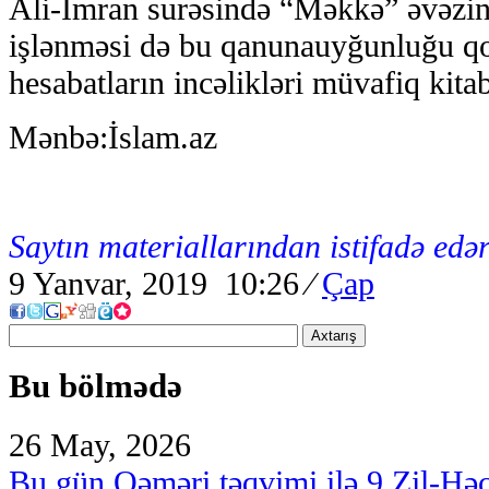
Ali-İmran surəsində “Məkkə” əvəzi
işlənməsi də bu qanunauyğunluğu q
hesabatların incəlikləri müvafiq kita
Mənbə:İslam.az
Saytın materiallarından istifadə edər
9 Yanvar, 2019 10:26
⁄
Çap
Axtarış
Bu bölmədə
26 May, 2026
Bu gün Qəməri təqvimi ilə 9 Zil-Hə