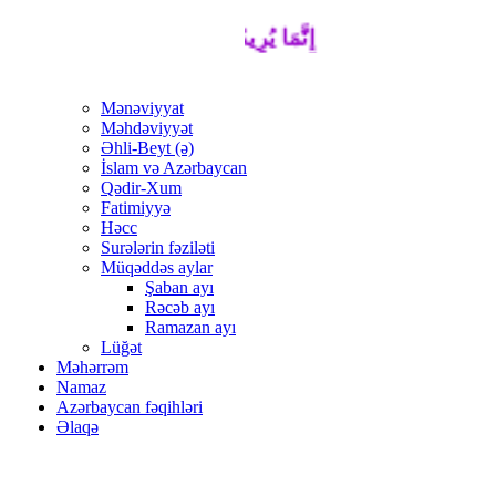
إِنَّمَا يُرِيدُ اللَّهُ لِيُذْهِبَ عَنْكُمُ الرِّجْسَ 
Mənəviyyat
Məhdəviyyət
Əhli-Beyt (ə)
İslam və Azərbaycan
Qədir-Xum
Fatimiyyə
Həcc
Surələrin fəziləti
Müqəddəs aylar
Şaban ayı
Rəcəb ayı
Ramazan ayı
Lüğət
Məhərrəm
Namaz
Azərbaycan fəqihləri
Əlaqə