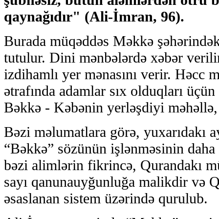
qaynağıdır" (Ali-İmran, 96).
Burada müqəddəs Məkkə şəhərindəki
tutulur. Dini mənbələrdə xəbər verili
izdihamlı yer mənasını verir. Həc
ətrafında adamlar sıx olduqları üçün
Bəkkə - Kəbənin yerləşdiyi məhəllə,
Bəzi məlumatlara görə, yuxarıdakı 
“Bəkkə” sözünün işlənməsinin daha bi
bəzi alimlərin fikrincə, Qurandakı m
sayı qanunauyğunluğa malikdir və Q
əsaslanan sistem üzərində qurulub.