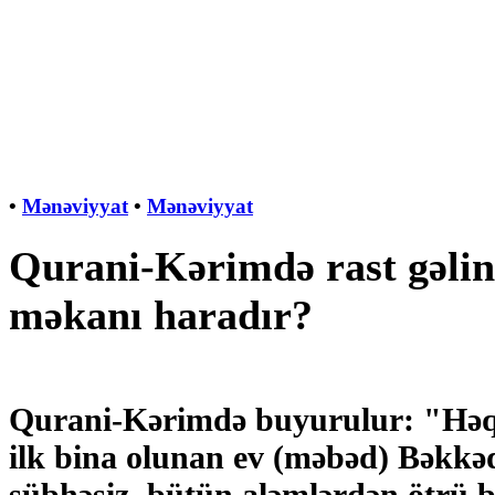
•
Mənəviyyat
•
Mənəviyyat
Qurani-Kərimdə rast gəli
məkanı haradır?
Qurani-Kərimdə buyurulur: "Həqi
ilk bina olunan ev (məbəd) Bəkkədə
şübhəsiz, bütün aləmlərdən ötrü b