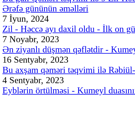
Ərəfə gününün əməlləri
7 İyun, 2024
Zil - Həccə ayı daxil oldu - İlk on g
7 Noyabr, 2023
Ən ziyanlı düşmən qəflətdir - Kumey
16 Sentyabr, 2023
Bu axşam qəməri təqvimi ilə Rəbiül-ə
4 Sentyabr, 2023
Eyblərin örtülməsi - Kumeyl duasını