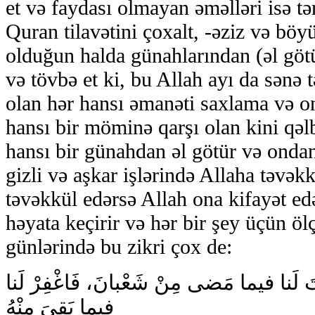
et və faydası olmayan əməlləri isə tər
Quran tilavətini çoxalt, -əziz və böyü
olduğun halda günahlarından (əl götü
və tövbə et ki, bu Allah ayı da sənə 
olan hər hansı əmanəti saxlama və o
hansı bir möminə qarşı olan kini qəlb
hansı bir günahdan əl götür və onda
gizli və aşkar işlərində Allaha təvək
təvəkkül edərsə Allah ona kifayət edə
həyata keçirir və hər bir şey üçün öl
günlərində bu zikri çox de:
َرْتَ لَنا فيما مَضى‏ مِنْ شَعْبانَ، فَاغْفِرْ لَنا
فيما بَقِىَ مِنْهُ