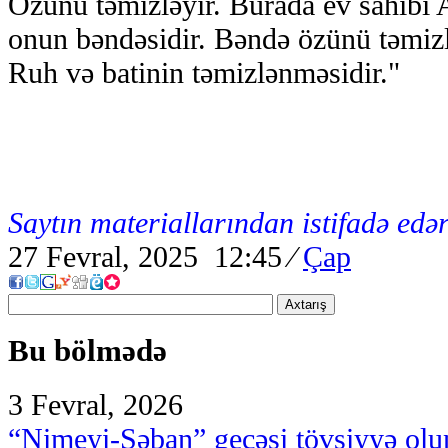
Özünü təmizləyir. Burada ev sahibi 
onun bəndəsidir. Bəndə özünü təmiz
Ruh və batinin təmizlənməsidir."
Saytın materiallarından istifadə edər
27 Fevral, 2025 12:45
⁄
Çap
Axtarış
Bu bölmədə
3 Fevral, 2026
“Nimeyi-Şəban” gecəsi tövsiyyə olu