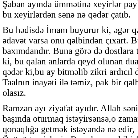
Şaban ayında ümmətinə xeyirlər payl
bu xeyirlərdən sənə nə qədər çatıb.
Bu hədisdə İmam buyurur ki, əgər q
ədavət varsa onu qəlbindən çıxart. B
baxımdandır. Buna görə də dostlara 
ki, bu qalan anlarda qeyd olunan dua
qədər ki,bu ay bitməlib zikri ardıcıl 
Taalnın inayəti ilə təmiz, pak bir qə
olasız.
Ramzan ayı ziyafət ayıdır. Allah səni
başında oturmaq istəyirsənsə,o zama
qonaqlığa getmək istəyəndə nə edir, 