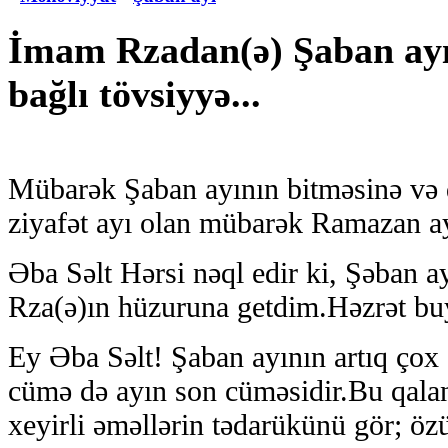
İmam Rzadan(ə) Şaban ayın
bağlı tövsiyyə...
Mübarək Şaban ayının bitməsinə və 
ziyafət ayı olan mübarək Ramazan ayı
Əba Səlt Hərsi nəql edir ki, Şəban 
Rza(ə)ın hüzuruna getdim.Həzrət bu
Ey Əba Səlt! Şaban ayının artıq çox 
cümə də ayın son cüməsidir.Bu qala
xeyirli əməllərin tədarükünü gör; öz