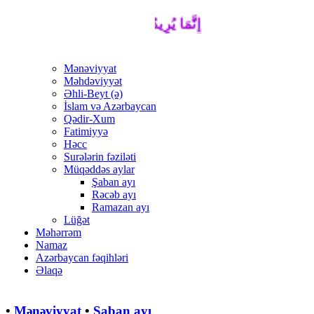
إِنَّمَا يُرِيدُ اللَّهُ لِيُذْهِبَ عَنْكُمُ الرِّجْسَ أ
Mənəviyyat
Məhdəviyyət
Əhli-Beyt (ə)
İslam və Azərbaycan
Qədir-Xum
Fatimiyyə
Həcc
Surələrin fəziləti
Müqəddəs aylar
Şaban ayı
Rəcəb ayı
Ramazan ayı
Lüğət
Məhərrəm
Namaz
Azərbaycan fəqihləri
Əlaqə
•
Mənəviyyat
•
Şaban ayı