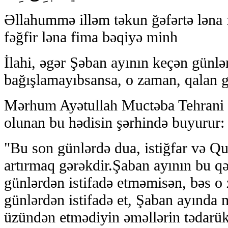
Əllahummə illəm təkun ğəfərtə ləna
fəğfir ləna fima bəqiyə minh
İlahi, əgər Şəban ayının keçən günlə
bağışlamayıbsansa, o zaman, qalan gü
Mərhum Ayətullah Muctəba Tehrani 
olunan bu hədisin şərhində buyurur:
"Bu son günlərdə dua, istiğfar və Qu
artırmaq gərəkdir.Şaban ayının bu qə
günlərdən istifadə etməmisən, bəs o
günlərdən istifadə et, Şaban ayında
üzündən etmədiyin əməllərin tədarük