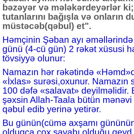
bəzəyər və mələkərdeyərlər ki;
tutanlarını bağışla və onların d
müstəcəb(qəbul) et".
Həmçinin Şəban ayı əməllərind
günü (4-cü gün) 2 rəkət xüsusi h
tövsiyyə olunur:
Namazın hər rəkətində «Həmd»d
«İxlas» surəsi,oxunur. Namazın 
100 dəfə «salavat» deyilməlidir.
şəxsin Allah-Taala bütün mənəvi 
qəbul edib yerinə yetirər.
Bu günün(cümə axşamı gününün
olduqca çox savabı olduğu qeyd 