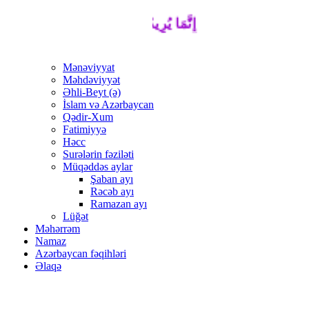
إِنَّمَا يُرِيدُ اللَّهُ لِيُذْهِبَ عَنْكُمُ الرِّجْسَ 
Mənəviyyat
Məhdəviyyət
Əhli-Beyt (ə)
İslam və Azərbaycan
Qədir-Xum
Fatimiyyə
Həcc
Surələrin fəziləti
Müqəddəs aylar
Şaban ayı
Rəcəb ayı
Ramazan ayı
Lüğət
Məhərrəm
Namaz
Azərbaycan fəqihləri
Əlaqə