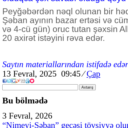
Peyğəbərdən nəql olunan bir həd
Şəban ayının bazar ertəsi və cü
və 4-cü gün) oruc tutan şəxsin A
20 axirət istəyini rəva edər.
Saytın materiallarından istifadə edər
13 Fevral, 2025 09:45
⁄
Çap
Axtarış
Bu bölmədə
3 Fevral, 2026
“Nimeyi-Şəban” gecəsi tövsiyyə olu