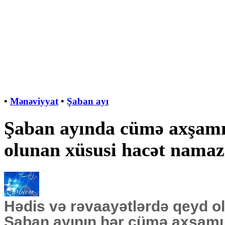
•
Mənəviyyat
•
Şaban ayı
Şaban ayında cümə axşamı 
olunan xüsusi hacət namaz
Hədis və rəvaayətlərdə qeyd o
Şaban ayının
hər cümə axşamı 