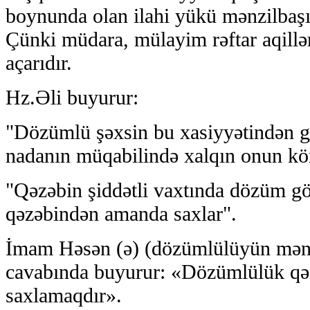
boynunda olan ilahi yükü mənzilbaşın
Çünki müdara, mülayim rəftar aqillə
açarıdır.
Hz.Əli buyurur:
"Dözümlü şəxsin bu xasiyyətindən g
nadanın müqabilində xalqın onun kö
"Qəzəbin şiddətli vaxtında dözüm gö
qəzəbindən amanda saxlar".
İmam Həsən (ə) (dözümlülüyün məna
cavabında buyurur: «Dözümlülük qə
saxlamaqdır».