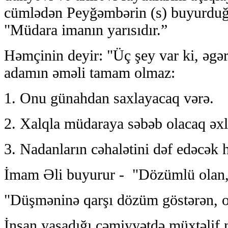
cümlədən Peyğəmbərin (s) buyurduğu
"Müdara imanın yarısıdır.”
Həmçinin deyir: "Üç şey var ki, əgər
adamın əməli tamam olmaz:
1. Onu günahdan saxlayacaq vərə.
2. Xalqla müdaraya səbəb olacaq əxl
3. Nadanların cəhalətini dəf edəcək 
İmam Əli buyurur - "Dözümlü olan, 
"Düşməninə qarşı dözüm göstərən, on
İnsan yaşadığı cəmiyyətdə müxtəlif n