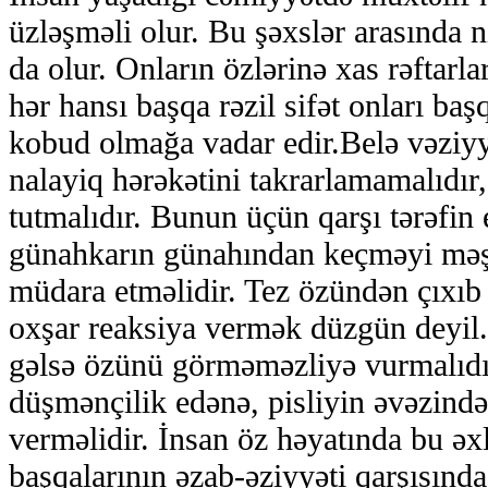
üzləşməli olur. Bu şəxslər arasında n
da olur. Onların özlərinə xas rəftarl
hər hansı başqa rəzil sifət onları başq
kobud olmağa vadar edir.Belə vəziyyə
nalayiq hərəkətini takrarlamamalıdı
tutmalıdır. Bunun üçün qarşı tərəfin
günahkarın günahından keçməyi məşq
müdara etməlidir. Tez özündən çıxıb q
oxşar reaksiya vermək düzgün deyil.
gəlsə özünü görməməzliyə vurmalıdı
düşmənçilik edənə, pisliyin əvəzində
verməlidir. İnsan öz həyatında bu əxl
başqalarının əzab-əziyyəti qarşısınd