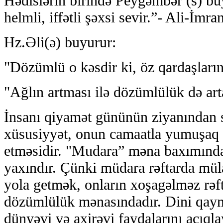
Hədislərin birində Peyğəmbər (s) buy
helmli, iffətli şəxsi sevir.”- Ali-İmra
Hz.Əli(ə) buyurur:
"Dözümlü o kəsdir ki, öz qardaşları
"Ağlın artması ilə dözümlülük də art
İnsanı qiyamət gününün ziyanından 
xüsusiyyət, onun camaatla yumuşaq 
etməsidir. "Mudara” məna baxımında
yaxındır. Çünki müdara rəftarda mü
yola getmək, onların xoşagəlməz rəft
dözümlülük mənasındadır. Dini qay
dünyəvi və axirəvi faydalarını açıql