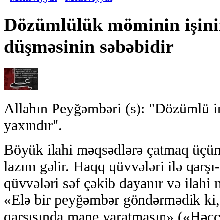
Dözümlülük möminin işin
düşməsinin səbəbidir
Allahın Peyğəmbəri (s): "Dözümlü 
yaxındır".
Böyük ilahi məqsədlərə çatmaq üçün
lazım gəlir. Haqq qüvvələri ilə qarşı
qüvvələri səf çəkib dayanır və ilahi
«Elə bir peyğəmbər göndərmədik ki, 
qarşısında mane yaratmasın» («Həc