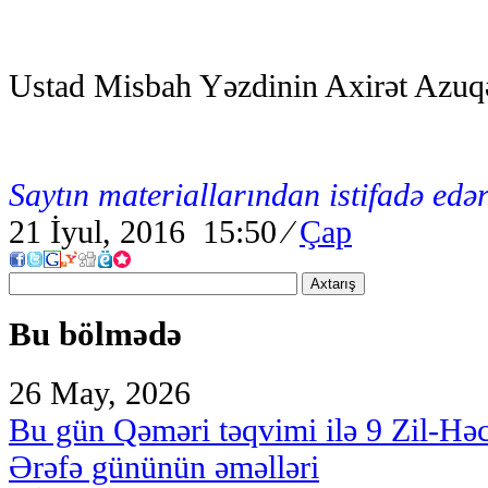
Ustad Misbah Yəzdinin Axirət Azuqə
Saytın materiallarından istifadə edər
21 İyul, 2016 15:50
⁄
Çap
Axtarış
Bu bölmədə
26 May, 2026
Bu gün Qəməri təqvimi ilə 9 Zil-Hə
Ərəfə gününün əməlləri