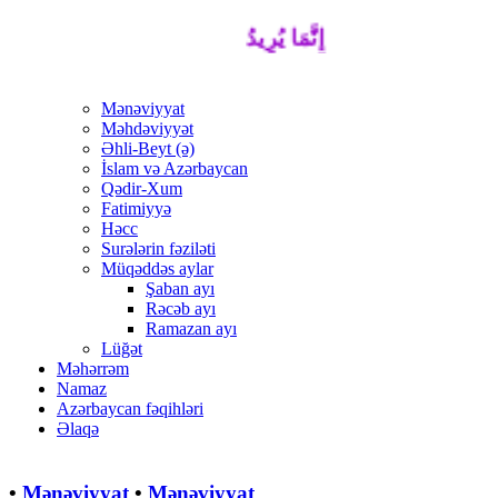
إِنَّمَا يُرِيدُ اللَّهُ لِيُذْهِبَ عَنْكُمُ الرِّجْسَ أَ
Mənəviyyat
Məhdəviyyət
Əhli-Beyt (ə)
İslam və Azərbaycan
Qədir-Xum
Fatimiyyə
Həcc
Surələrin fəziləti
Müqəddəs aylar
Şaban ayı
Rəcəb ayı
Ramazan ayı
Lüğət
Məhərrəm
Namaz
Azərbaycan fəqihləri
Əlaqə
•
Mənəviyyat
•
Mənəviyyat