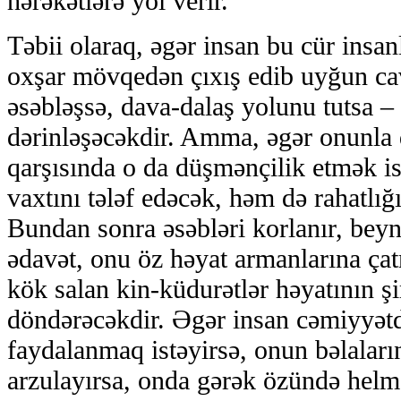
hərəkətlərə yol verir.
Təbii olaraq, əgər insan bu cür insanl
oxşar mövqedən çıxış edib uyğun cav
əsəbləşsə, dava-dalaş yolunu tutsa – i
dərinləşəcəkdir. Amma, əgər onunla
qarşısında o da düşmənçilik etmək i
vaxtını tələf edəcək, həm də rahatlığ
Bundan sonra əsəbləri korlanır, beyn
ədavət, onu öz həyat armanlarına ç
kök salan kin-küdurətlər həyatının şi
döndərəcəkdir. Əgər insan cəmiyyətd
faydalanmaq istəyirsə, onun bəlala
arzulayırsa, onda gərək özündə hel