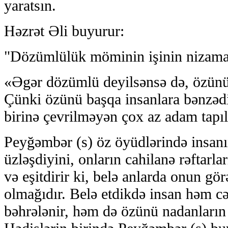
yaratsın.
Həzrət Əli buyurur:
"Dözümlülük möminin işinin nizama 
«Əgər dözümlü deyilsənsə də, özünü
Çünki özünü başqa insanlara bənzəd
birinə çevrilməyən çox az adam tapıl
Peyğəmbər (s) öz öyüdlərində insan
üzləşdiyini, onların cahilanə rəftarla
və eşitdirir ki, belə anlarda onun gör
olmağıdır. Belə etdikdə insan həm 
bəhrələnir, həm də özünü nadanların