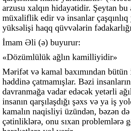
arzusu xalqın hidayətidir. Şeytan bu 
müxaliflik edir və insanlar çaşqınlıq
yüksəlişi haqq qüvvələrin fədakarlı
İmam Əli (ə) buyurur:
«Dözümlülük ağlın kamilliyidir»
Mərifət və kamal baxımından bütün 
həddinə çatmamışlar. Bəzi insanların
davranmağa vadar edəcək yetərli ağı
insanın qarşılaşdığı şəxs və ya iş yo
kamalın naqisliyi üzündən, bəzən də 
çətinliklərə, onu sıxan problemlərə 