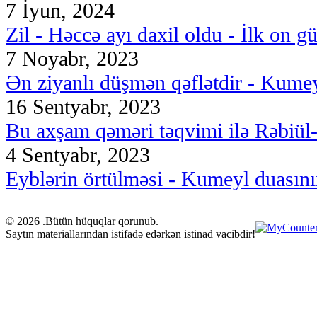
7 İyun, 2024
Zil - Həccə ayı daxil oldu - İlk on g
7 Noyabr, 2023
Ən ziyanlı düşmən qəflətdir - Kumey
16 Sentyabr, 2023
Bu axşam qəməri təqvimi ilə Rəbiül-ə
4 Sentyabr, 2023
Eyblərin örtülməsi - Kumeyl duasını
© 2026 .Bütün hüquqlar qorunub.
Saytın materiallarından istifadə edərkən istinad vacibdir!