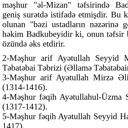
məşhur "əl-Mizan" təfsirində Bad
geniş surətdə istifadə etmişdir. Bu 
olunan "bəzi ustadların nəzərinə 
həkim Badkubeyidir ki, onun təfsir 
özündə əks etdirir.
2-Məşhur arif Ayətullah Seyyid
Təbatəbai Təbrizi (Əllamə Təbatəbain
3-Məşhur arif Ayətullah Mirzə Ə
(1314-1416).
4-Məşhur fəqih Ayətullahul-Üzma
(1317-1412).
5-Məşhur fəqih Ayətullah Seyyid H
1417).