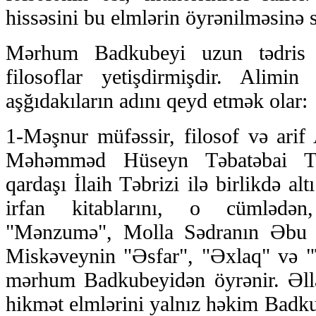
hissəsini bu elmlərin öyrənilməsinə s
Mərhum Badkubeyi uzun tədris i
filosoflar yetişdirmişdir. Alimin 
aşğıdakıların adını qeyd etmək olar:
1-Məşnur müfəssir, filosof və arif
Məhəmməd Hüseyn Təbatəbai Tə
qardaşı İlaih Təbrizi ilə birlikdə al
irfan kitablarını, o cümlədə
"Mənzumə", Molla Sədranın Əbu Ə
Miskəveynin "Əsfar", "Əxlaq" və "T
mərhum Badkubeyidən öyrənir. Əlla
hikmət elmlərini yalnız həkim Badku