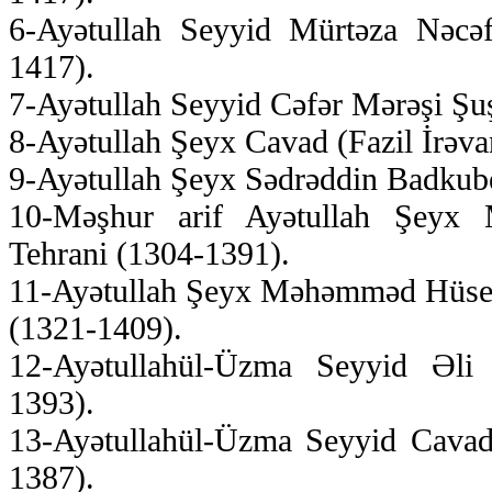
6-Ayətullah Seyyid Mürtəza Nəcəf
1417).
7-Ayətullah Seyyid Cəfər Mərəşi Şuş
8-Ayətullah Şeyx Cavad (Fazil İrəva
9-Ayətullah Şeyx Sədrəddin Badkub
10-Məşhur arif Ayətullah Şey
Tehrani (1304-1391).
11-Ayətullah Şeyx Məhəmməd Hüse
(1321-1409).
12-Ayətullahül-Üzma Seyyid Əli 
1393).
13-Ayətullahül-Üzma Seyyid Cavad 
1387).