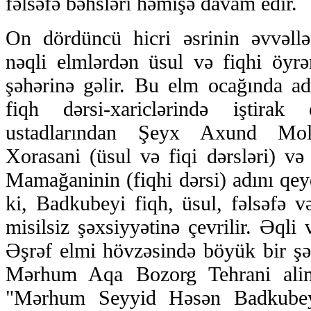
fəlsəfə bəhsləri həmişə davam edir.
On dördüncü hicri əsrinin əvvəll
nəqli elmlərdən üsul və fiqhi öyr
şəhərinə gəlir. Bu elm ocağında adl
fiqh dərsi-xariclərində iştirak
ustadlarından Şeyx Axund M
Xorasani (üsul və fiqi dərsləri)
Mamağaninin (fiqhi dərsi) adını qe
ki, Badkubeyi fiqh, üsul, fəlsəfə v
misilsiz şəxsiyyətinə çevrilir. Əqli
Əşrəf elmi hövzəsində böyük bir şə
Mərhum Aqa Bozorg Tehrani alimi
"Mərhum Seyyid Həsən Badkubeyi