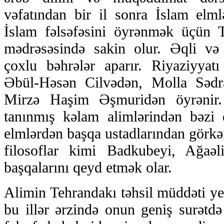
vəfatından bir il sonra İslam elml
İslam fəlsəfəsini öyrənmək üçün 
mədrəsəsində sakin olur. Əqli və 
çoxlu bəhrələr aparır. Riyaziyyatı
Əbül-Həsən Cilvədən, Molla Sədra
Mirzə Haşim Əşmuridən öyrənir.
tanınmış kəlam alimlərindən bəzi d
elmlərdən başqa ustadlarından görkəm
filosoflar kimi Badkubeyi, Ağaə
başqalarını qeyd etmək olar.
Alimin Tehrandakı təhsil müddəti ye
bu illər ərzində onun geniş surətd