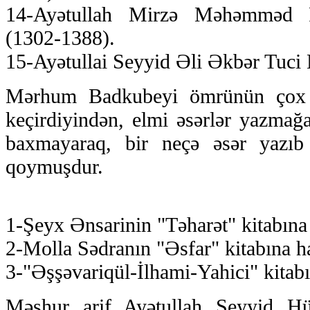
14-Ayətullah Mirzə Məhəmməd
(1302-1388).
15-Ayətullai Seyyid Əli Əkbər Tuci 
Mərhum Badkubeyi ömrünün çox hi
keçirdiyindən, elmi əsərlər yazmağ
baxmayaraq, bir neçə əsər yazıb
qoymuşdur.
1-Şeyx Ənsarinin "Təharət" kitabına
2-Molla Sədranın "Əsfar" kitabına h
3-"Əşşəvariqül-İlhami-Yahici" kitabı
Məşhur arif Ayətullah Seyyid H