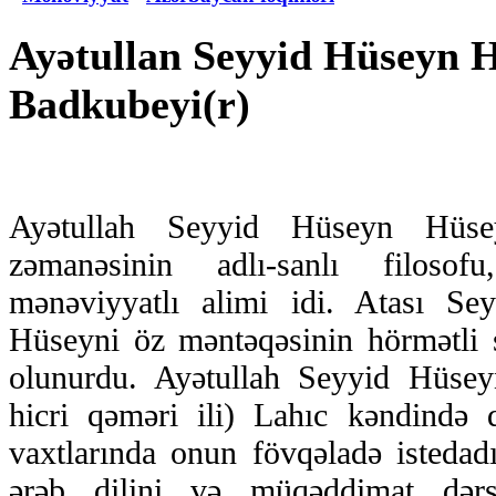
Ayətullan Seyyid Hüseyn H
Badkubeyi(r)
Ayətullah Seyyid Hüseyn Hüse
zəmanəsinin adlı-sanlı filoso
mənəviyyatlı alimi idi. Atası S
Hüseyni öz məntəqəsinin hörmətli s
olunurdu. Ayətullah Seyyid Hüsey
hicri qəməri ili) Lahıc kəndində
vaxtlarında onun fövqəladə istedad
ərəb dilini və müqəddimat dərsl