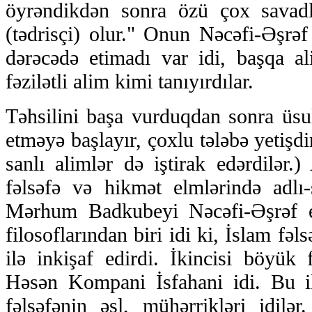
öyrəndikdən sonra özü çox savadlı
(tədrisçi) olur." Onun Nəcəfi-Əşrəf
dərəcədə etimadı var idi, başqa al
fəzilətli alim kimi tanıyırdılar.
Təhsilini başa vurduqdan sonra üsul
etməyə başlayır, çoxlu tələbə yetişdi
sanlı alimlər də iştirak edərdilər.
fəlsəfə və hikmət elmlərində adlı-
Mərhum Badkubeyi Nəcəfi-Əşrəf e
filosoflarından biri idi ki, İslam fəls
ilə inkişaf edirdi. İkincisi böyü
Həsən Kompani İsfahani idi. Bu ik
fəlsəfənin əsl, mühərrikləri idilə