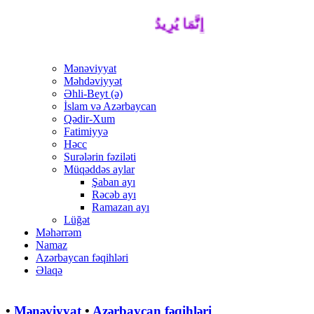
إِنَّمَا يُرِيدُ اللَّهُ لِيُذْهِبَ عَنْكُمُ الرِّجْسَ أَ
Mənəviyyat
Məhdəviyyət
Əhli-Beyt (ə)
İslam və Azərbaycan
Qədir-Xum
Fatimiyyə
Həcc
Surələrin fəziləti
Müqəddəs aylar
Şaban ayı
Rəcəb ayı
Ramazan ayı
Lüğət
Məhərrəm
Namaz
Azərbaycan fəqihləri
Əlaqə
•
Mənəviyyat
•
Azərbaycan fəqihləri