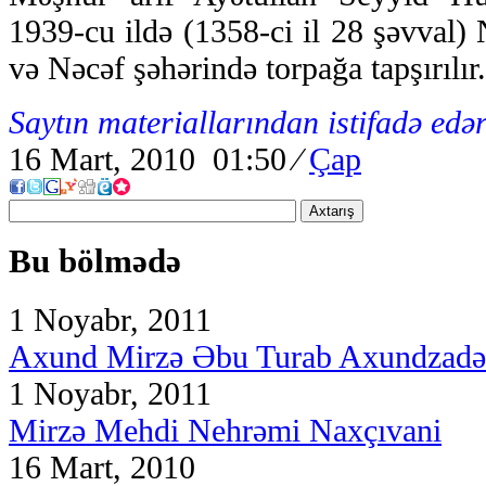
1939-cu ildə (1358-ci il 28 şəvval)
və Nəcəf şəhərində torpağa tapşırılır.
Saytın materiallarından istifadə edər
16 Mart, 2010 01:50
⁄
Çap
Axtarış
Bu bölmədə
1 Noyabr, 2011
Axund Mirzə Əbu Turab Axundzadə
1 Noyabr, 2011
Mirzə Mehdi Nehrəmi Naxçıvani
16 Mart, 2010