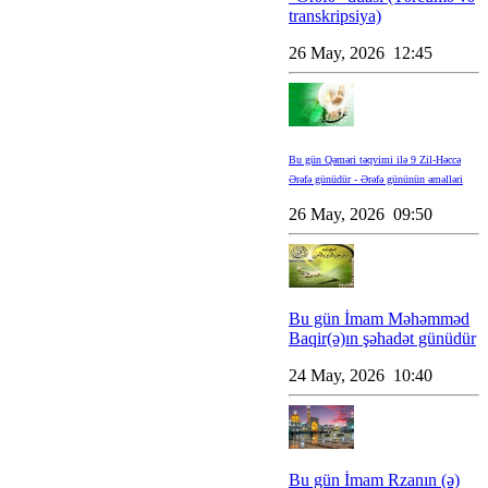
transkripsiya)
26 May, 2026 12:45
Bu gün Qəməri təqvimi ilə 9 Zil-Həccə
Ərəfə günüdür - Ərəfə gününün əməlləri
26 May, 2026 09:50
Bu gün İmam Məhəmməd
Baqir(ə)ın şəhadət günüdür
24 May, 2026 10:40
Bu gün İmam Rzanın (ə)