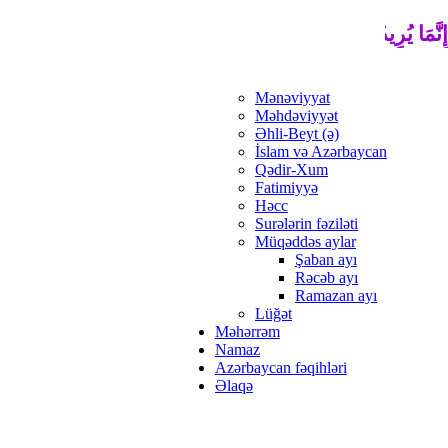
ِيدُ اللَّهُ لِيُذْهِبَ عَنْكُمُ الرِّجْسَ أَهْلَ الْبَيْتِ وَيُطَهِّرَكُمْ تَطْهِيرً
Mənəviyyat
Məhdəviyyət
Əhli-Beyt (ə)
İslam və Azərbaycan
Qədir-Xum
Fatimiyyə
Həcc
Surələrin fəziləti
Müqəddəs aylar
Şaban ayı
Rəcəb ayı
Ramazan ayı
Lüğət
Məhərrəm
Namaz
Azərbaycan fəqihləri
Əlaqə