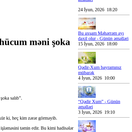
24 İyun, 2026 18:20
Bu axşam Məhərrəm ayı
daxil olur - Günün əməlləri
ə hücum məni şoka
15 İyun, 2026 18:00
Qədir-Xum bayramınız
mübarək
4 İyun, 2026 10:00
şoka salıb”.
“Qədir Xum” - Günün
əməlləri
3 İyun, 2026 19:10
kür ki, heç kim zərər görməyib.
işləməsini təmin edir. Bu kimi hadisələr