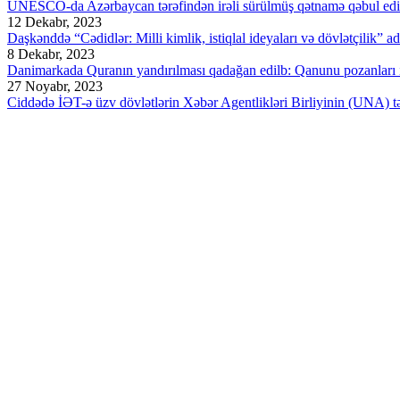
UNESCO-da Azərbaycan tərəfindən irəli sürülmüş qətnamə qəbul edi
12 Dekabr, 2023
Daşkənddə “Cədidlər: Milli kimlik, istiqlal ideyaları və dövlətçilik” ad
8 Dekabr, 2023
Danimarkada Quranın yandırılması qadağan edilb: Qanunu pozanları ik
27 Noyabr, 2023
Ciddədə İƏT-ə üzv dövlətlərin Xəbər Agentlikləri Birliyinin (UNA) təşk