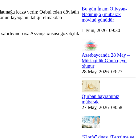
Bu gün İmam Əliyyən-
latmağa icazə verin: Qəbul edən dövlətin
Nəqinin(ə) mübarək
onun ləyaqətini təhqir etməkdən
mövlud günüdür
1 İyun, 2026 09:30
səfirliyində isə Assanja xüsusi gözətçilik
Azərbaycanda 28 May –
Müstəqillik Günü qeyd
olunur
28 May, 2026 09:27
Qurban bayramınız
mübarək
27 May, 2026 08:58
“Ərəfə” duası (Tərcümə və