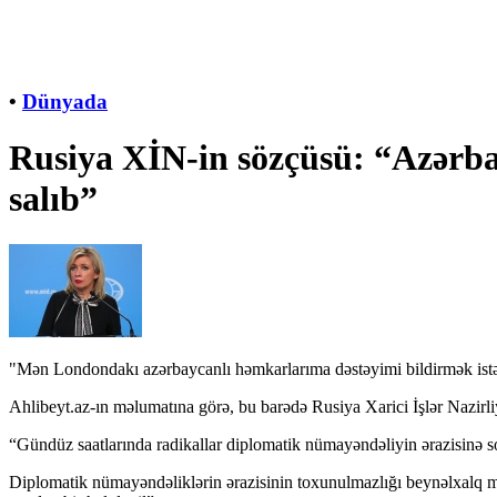
•
Dünyada
Rusiya XİN-in sözçüsü: “Azərba
salıb”
"Mən Londondakı azərbaycanlı həmkarlarıma dəstəyimi bildirmək istəy
Ahlibeyt.az-ın
məlumatına görə, bu barədə Rusiya Xarici İşlər Nazir
“Gündüz saatlarında radikallar diplomatik nümayəndəliyin ərazisinə so
Diplomatik nümayəndəliklərin ərazisinin toxunulmazlığı beynəlxalq mün