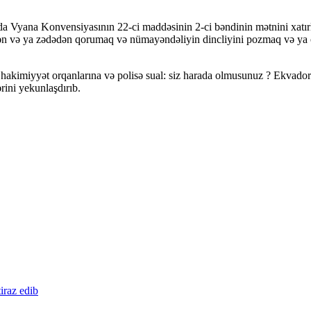
a Vyana Konvensiyasının 22-ci maddəsinin 2-ci bəndinin mətnini xatır
ədən və ya zədədən qorumaq və nümayəndəliyin dincliyini pozmaq və ya 
a hakimiyyət orqanlarına və polisə sual: siz harada olmusunuz ? Ekvador 
rini yekunlaşdırıb.
iraz edib