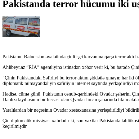
Pakistanda terror hücumu iki u
Pakistanın Bəlucistan əyalətində çinli işçi karvanına qarşı terror aktı hə
Ahlibeyt.az “RİA” agentliyinə istinadən xəbər verir ki, bu barədə Çini
"Çinin Pakistandakı Səfirliyi bu terror aktını şiddətlə qınayır, hər iki 
diplomatik nümayəndəliyin səfirliyin internet saytında yerləşdirdiyi m
Hadisə, cümə günü, Pakistanın cənub-qərbindəki Qvadar şəhərini Çinin 
Dəhlizi layihəsinin bir hissəsi olan Qvadar liman şəhərində tikilməkd
Yaralılardan bir neçəsinin Qvadar xəstəxanasına yerləşdirildiyi bildir
Çin diplomatik missiyası xatırladır ki, son vaxtlar Pakistanda təhlükəsi
keçirilmişdir.