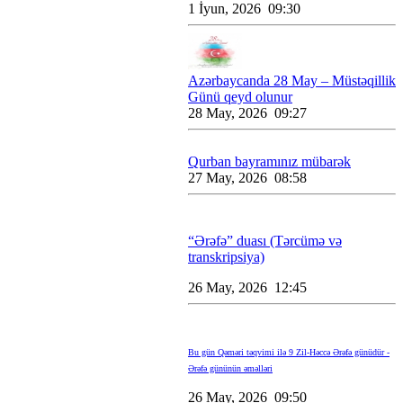
1 İyun, 2026 09:30
Azərbaycanda 28 May – Müstəqillik
Günü qeyd olunur
28 May, 2026 09:27
Qurban bayramınız mübarək
27 May, 2026 08:58
“Ərəfə” duası (Tərcümə və
transkripsiya)
26 May, 2026 12:45
Bu gün Qəməri təqvimi ilə 9 Zil-Həccə Ərəfə günüdür -
Ərəfə gününün əməlləri
26 May, 2026 09:50