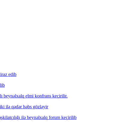
iraz edib
lib
lı beynəlxalq elmi konfrans keçirilir.
i ilə qədər həbs gözləyir
ilatçılığı ilə beynəlxalq forum keçirilib