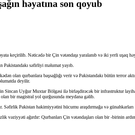
şağın həyatına son qoyub
yata keçirilib. Nəticədə bir Çin vətəndaşı yaralanıb və iki yerli uşaq həya
n Pakistandakı səfirliyi məlumat yayıb.
ölkədən olan qurbanlara başsağlığı verir və Pakistandakı bütün terror aktı
əlumatda deyilir.
Sincan Uyğur Muxtar Bölgəsi ilə birləşdirəcək bir infrastruktur layihə
ə olan bir magistral yol qurğusunda meydana gəlib.
ilir. Səfirlik Pakistan hakimiyyətini hücumu araşdırmağa və günahkarları
zlik vəziyyəti ağırdır: Qurbanları Çin vətəndaşları olan bir -birinin ardın