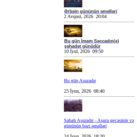
Ərbəin gününün əməlləri
2 Avqust, 2026 20:04
Bu gün İmam Səccadın(ə)
şəhadət günüdür
10 İyul, 2026 09:50
Bu gün Aşuradır
25 İyun, 2026 08:40
Sabah Aşuradır - Aşura gecəsinin və
gününün bəzi əməlləri
24 İyun, 2026 18:20