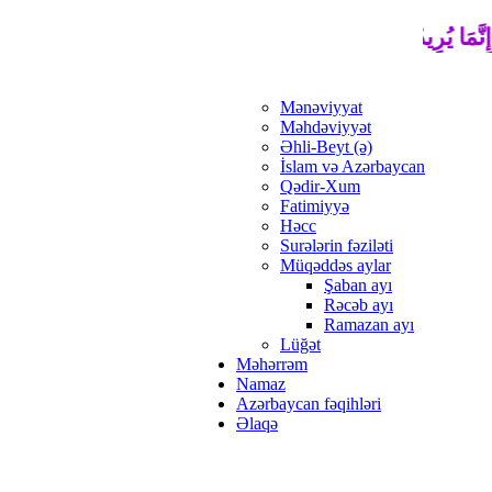
ِنَّمَا يُرِيدُ اللَّهُ لِيُذْهِبَ عَنْكُمُ الرِّجْسَ أَهْلَ الْبَيْتِ وَيُطَهِّرَكُم
Mənəviyyat
Məhdəviyyət
Əhli-Beyt (ə)
İslam və Azərbaycan
Qədir-Xum
Fatimiyyə
Həcc
Surələrin fəziləti
Müqəddəs aylar
Şaban ayı
Rəcəb ayı
Ramazan ayı
Lüğət
Məhərrəm
Namaz
Azərbaycan fəqihləri
Əlaqə