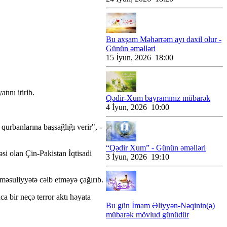
Bu axşam Məhərrəm ayı daxil olur -
Günün əməlləri
15 İyun, 2026 18:00
tını itirib.
Qədir-Xum bayramınız mübarək
4 İyun, 2026 10:00
 qurbanlarına başsağlığı verir", -
“Qədir Xum” - Günün əməlləri
si olan Çin-Pakistan İqtisadi
3 İyun, 2026 19:10
 məsuliyyətə cəlb etməyə çağırıb.
ca bir neçə terror aktı həyata
Bu gün İmam Əliyyən-Nəqinin(ə)
mübarək mövlud günüdür