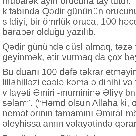
mübarək ayın orucuna tay tutur. 
kitabında Qədir gününün orucunun
sildiyi, bir ömrlük oruca, 100 h
bərabər olduğu yazılıb.
Qədir günündə qüsl almaq, təzə v
geyinmək, ətir vurmaq da çox bəy
Bu duanı 100 dəfə təkrar etməyi
lillahilləzi cəələ kəmalə dinihi v
vilayəti Əmiril-mumininə Əliyyibni
səlam”. (“Həmd olsun Allaha ki, öz
nemətlərinin tamamını Əmirəl-mö
əleyhissalamın vəlayətində qərar 