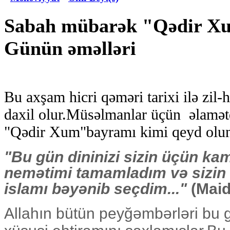
Sabah mübarək "Qədir Xu
Günün əməlləri
Bu axşam hicri qəməri tarixi ilə zil
daxil olur.Müsəlmanlar üçün əlamə
"Qədir Xum"bayramı kimi qeyd olun
"Bu gün dininizi sizin üçün kam
nemətimi tamamladım və sizin 
islamı bəyənib seçdim..."
(Maid
Allahın bütün peyğəmbərləri bu