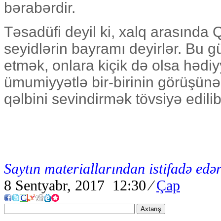
bərabərdir.
Təsadüfi deyil ki, xalq arasınd
seyidlərin bayramı deyirlər. Bu g
etmək, onlara kiçik də olsa hədi
ümumiyyətlə bir-birinin görüşün
qəlbini sevindirmək tövsiyə edilib
Saytın materiallarından istifadə edər
8 Sentyabr, 2017 12:30
⁄
Çap
Axtarış