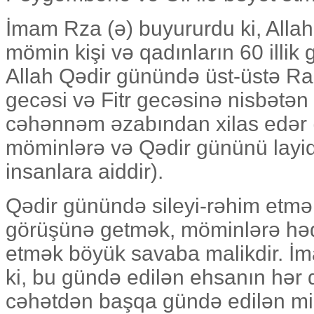
İmam Rza (ə) buyururdu ki, Alla
mömin kişi və qadınların 60 illik 
Allah Qədir günündə üst-üstə R
gecəsi və Fitr gecəsinə nisbətən 
cəhənnəm əzabından xilas edər (
möminlərə və Qədir gününü layiql
insanlara aiddir).
Qədir günündə sileyi-rəhim etmə
görüşünə getmək, möminlərə hə
etmək böyük savaba malikdir. İ
ki, bu gündə edilən ehsanın hər
cəhətdən başqa gündə edilən m