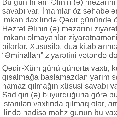
Bu gün İmam Əlinin (ə) məzarını 
savabı var. İmamlar öz səhabələri
imkan daxilində Qədir günündə öz
Həzrət Əlinin (ə) məzarını ziyarət
imkanı olmayanlar ziyarətnamən
bilərlər. Xüsusilə, dua kitabların
“Əminallah” ziyarətini vətəndə d
Qədir-Xüm günü günorta vaxtı, k
qısalmağa başlamazdan yarım saa
namaz qılmağın xüsusi savabı v
Sadiqin (ə) buyurduğuna görə b
istənilən vaxtında qılmaq olar, a
ilində hadisə məhz günün bu vax