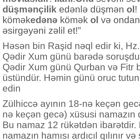
düşmənçilik
edənlə düşmən
ol
!
kömək
edənə
kömək
ol
və ondan
əsirgəyəni zəlil et!”
Həsən bin Raşid nəql edir ki, H
Qədir Xum günü barədə soruşdum
Qədir Xum günü Qurban və Fitr 
üstündür. Həmin günü oruc tutun 
edin
Zülhiccə ayının 18-nə keçən gecə
nə keçən gecə) xüsusi namazın qı
Bu namaz 12 rükətdən ibarətdir. 
namazın hamısı ardıcıl qılınır və 