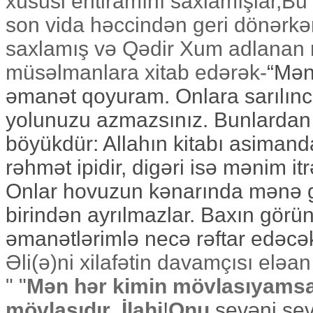
xüsusi ehtiramını saxlamışlar,
son vida həccindən geri dönərkə
saxlamış və Qədir Xum adlanan
müsəlmanlara xitab edərək-
“Mən 
əmanət qoyuram. Onlara sarılınc
yolunuzu azmazsınız. Bunlardan 
böyükdür: Allahın kitabı asimand
rəhmət ipidir, digəri isə mənim it
Onlar hovuzun kənarında mənə gə
birindən ayrılmazlar. Baxın görü
əmanətlərimlə necə rəftar edəcək
Əli(ə)ni xilafətin davamçısı elə
"
"
Mən hər kimin mövlasıyams
mövlasıdır
.
İlahi
!
Onu
sevəni sev