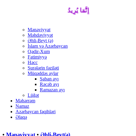
إِنَّمَا يُرِيدُ اللَّهُ لِيُذْهِبَ عَنْكُمُ الرِّجْسَ أَه
Mənəviyyat
Məhdəviyyət
Əhli-Beyt (ə)
İslam və Azərbaycan
Qədir-Xum
Fatimiyyə
Həcc
Surələrin fəziləti
Müqəddəs aylar
Şaban ayı
Rəcəb ayı
Ramazan ayı
Lüğət
Məhərrəm
Namaz
Azərbaycan fəqihləri
Əlaqə
•
Mənəviyyat
•
Əhli-Beyt(ə)