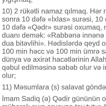
10) 2 rükətli namaz qılmaq. Hə
sonra 10 dəfə «İxlas» surəsi, 10
10 dəfə «Qədr» surəsi oxumaq,
duanı demək: «Rabbənə innənə 
dua bitəvlihi». Hədislərdə qeyd 
100 min həcc və 100 min ümrə sa
dünya və axirət hacətlərinin Alla
qəbul edilməsinə səbəb olur və 
olur;
11) Məsumlara (s) salavat gönd
İmam Sadiq (ə) Qədir gününün o