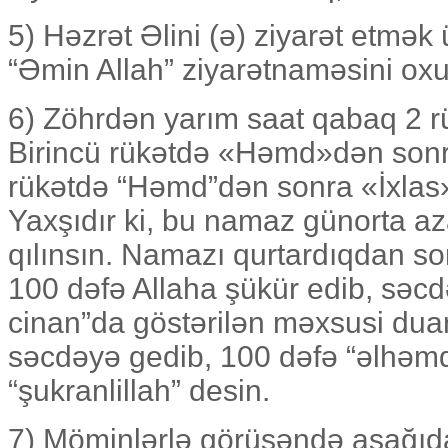
5) Həzrət Əlini (ə) ziyarət etmə
“Əmin Allah” ziyarətnaməsini ox
6) Zöhrdən yarım saat qabaq 2 r
Birincü rükətdə «Həmd»dən sonra 
rükətdə “Həmd”dən sonra «İxlas
Yaxşıdır ki, bu namaz günorta a
qılınsın. Namazı qurtardıqdan s
100 dəfə Allaha şükür edib, səcd
cinan”da göstərilən məxsusi du
səcdəyə gedib, 100 dəfə “əlhəmdu
“şukranlillah” desin.
7) Möminlərlə görüşəndə aşağıda