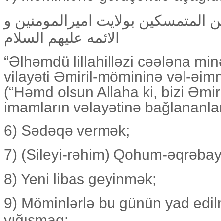
من المتمسکین بولایت اميرالمومنين و
الائمه عليهم السلام
“Əlhəmdü lillahilləzi cəələna mi
vilayəti Əmiril-mömininə vəl-əi
(“Həmd olsun Allaha ki, bizi Əmi
imamların vəlayətinə bağlananlar
6) Sədəqə vermək;
7) (Sileyi-rəhim) Qohum-əqrəba
8) Yeni libas geyinmək;
9) Möminlərlə bu günün yad edilm
yığışmaq;