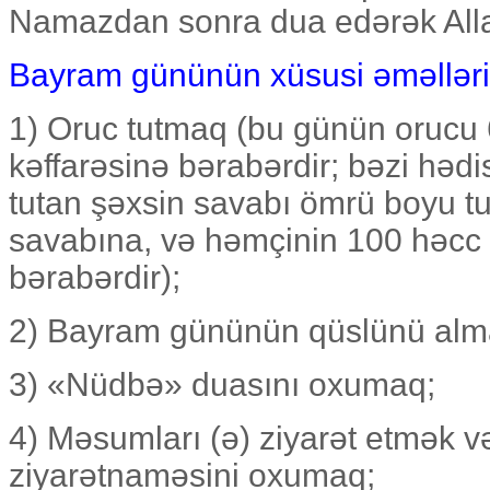
Namazdan sonra dua edərək Allahd
Bayram gününün xüsusi əməlləri
1) Oruc tutmaq (bu günün orucu 6
kəffarəsinə bərabərdir; bəzi hədi
tutan şəxsin savabı ömrü boyu t
savabına, və həmçinin 100 həcc 
bərabərdir);
2) Bayram gününün qüslünü alm
3) «Nüdbə» duasını oxumaq;
4) Məsumları (ə) ziyarət etmək v
ziyarətnaməsini oxumaq;