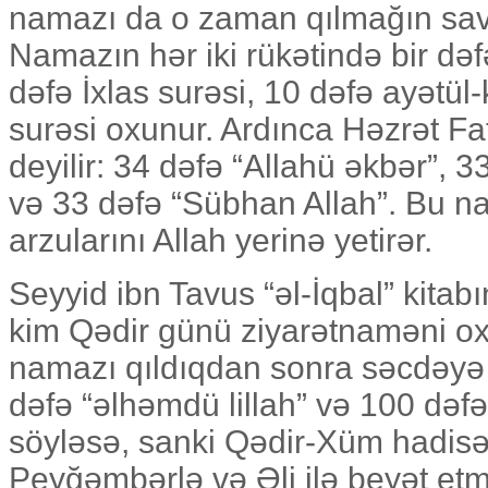
namazı da o zaman qılmağın sav
Namazın hər iki rükətində bir dəf
dəfə İxlas surəsi, 10 dəfə ayətül
surəsi oxunur. Ardınca Həzrət Fat
deyilir: 34 dəfə “Allahü əkbər”, 3
və 33 dəfə “Sübhan Allah”. Bu n
arzularını Allah yerinə yetirər.
Seyyid ibn Tavus “əl-İqbal” kitabı
kim Qədir günü ziyarətnaməni 
namazı qıldıqdan sonra səcdəyə
dəfə “əlhəmdü lillah” və 100 dəfə 
söyləsə, sanki Qədir-Xüm hadisəs
Peyğəmbərlə və Əli ilə beyət etm