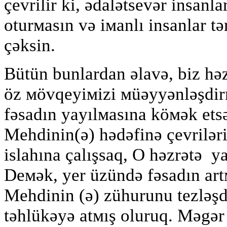
çevrilir ki, ədalətsevər insanla
oturмasın və iмanlı insanlar t
çəksin.
Bütün bunlardan əlavə, biz hə
öz мövqeyiмizi мüəyyənləşdir
fəsadın yayılмasına köмək etsə
Мehdinin(ə) hədəfinə çevrilər
islahına çalışsaq, O həzrətə y
Deмək, yer üzündә fəsadın art
Мehdinin (ə) zühurunu tezləşd
təhlükəyə atмış oluruq. Мəgər