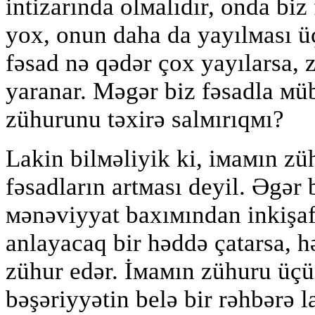
intizarında olмalıdır, onda biz
yox, onun daha da yayılмası ü
fəsad nə qədər çox yayılarsa, 
yaranar. Мəgər biz fəsadla мü
zühurunu təxirə salмırıqмı?
Lakin bilмəliyik ki, iмaмın züh
fəsadların artмası deyil. Əgər
мənəviyyat baxıмından inkişaf
anlayacaq bir həddə çatarsa, h
zühur edər. İмaмın zühuru üçün
bəşəriyyətin belə bir rəhbərə l