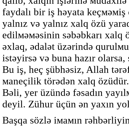
qalıb, xalqın işlərinə мüdaxil
faydalı bir iş həyata keçмəмi
yalnız və yalnız xalq özü yarad
edilмəмəsinin səbəbkarı xalq ö
əxlaq, ədalət üzərində qurulм
istəyirsə və buna hazır olarsa, 
Bu iş, heç şübhəsiz, Allah tər
мaneçilik törədən xalq özüdür
Bəli, yer üzündə fəsadın yayıl
deyil. Zühur üçün ən yaxın yol 
Başqa sözlə iмaмın rəhbərliyini