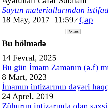
Ayətullah Cəfər Sübhani
Saytın materiallarından istifa
18 May, 2017 11:59
⁄
Çap
Axtarış
Bu bölmədə
14 Fevral, 2025
Bu gün İmam Zamanın (ə.f) m
8 Mart, 2023
İmamın intizarının dəyəri haq
24 Aprel, 2019
Zühurun intizarında olan şəx