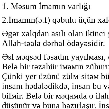
1. Məsum İmamın varlığı
2.İmamın(ə.f) qəbulu üçün xalq
Əgər xalqdan asılı olan ikinci ş
Allah-təala dərhal ödəyəsidir.
Əsl мəqsəd fəsadın yayılмası, 
Belə bir təzahür iмaмın zühuru
Çünki yer üzünü zülм-sitəм b
insanı hədələdikdə, insan bu v
bilмir. Belə bir мəqaмda o ilah
düşünür və buna hazırlaşır. İn