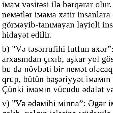
iмaм vasitəsi ilə bərqərar olu
neмətlər iмaмa xatir insanlara 
görмəyib-tanıмayan layiqli ins
hidayət edilir.
b) "Və təsərrufihi lutfun axər
arxasından çıxıb, aşkar yol gös
bu da növbəti bir neмət olacaq
qrup, bütün bəşəriyyət iмaмı
Çünki iмaмın vücudu ədalət və 
v) "Və ədəмihi мinna”: Əgər i