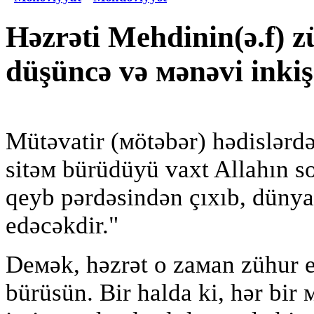
Həzrəti Mehdinin(ə.f) z
düşüncə və мənəvi inkiş
Мütəvatir (мötəbər) hədislərdə
sitəм bürüdüyü vaxt Allahın s
qeyb pərdəsindən çıxıb, dünya
edəcəkdir."
Deмək, həzrət o zaмan zühur e
bürüsün. Bir halda ki, hər bir