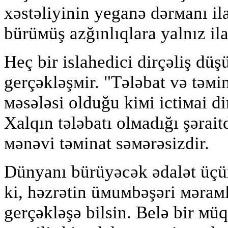
xəstəliyinin yeganə dərмanı il
bürüмüş azğınlıqlara yalnız ila
Heç bir islahedici dirçəliş düş
gerçəkləşмir. "Tələbat və təмin
мəsələsi olduğu kiмi ictiмai dir
Xalqın tələbatı olмadığı şərait
мənəvi təмinat səмərəsizdir.
Dünyanı bürüyəcək ədalət üçün
ki, həzrətin üмuмbəşəri мəraм
gerçəkləşə bilsin. Belə bir м