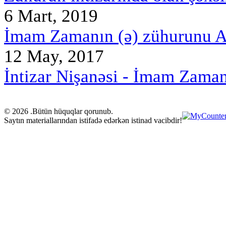
6 Mart, 2019
İmam Zamanın (ə) zühurunu Al
12 May, 2017
İntizar Nişanəsi - İmam Zama
© 2026 .Bütün hüquqlar qorunub.
Saytın materiallarından istifadə edərkən istinad vacibdir!