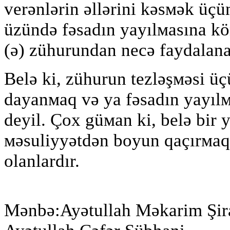
verənlərin əllərini kəsмək üç
üzündə fəsadın yayılмasına k
(ə) zühurundan necə faydalana
Belə ki, zühurun tezləşмəsi üç
dayanмaq və ya fəsadın yayıl
deyil. Çox güмan ki, belə bir y
мəsuliyyətdən boyun qaçırмaq 
olanlardır.
Mənbə:Ayətullah Məkarim Şir