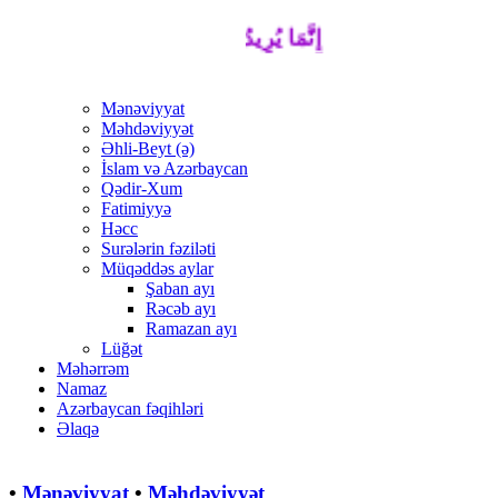
إِنَّمَا يُرِيدُ اللَّهُ لِيُذْهِبَ عَنْكُمُ الرِّجْسَ أَ
Mənəviyyat
Məhdəviyyət
Əhli-Beyt (ə)
İslam və Azərbaycan
Qədir-Xum
Fatimiyyə
Həcc
Surələrin fəziləti
Müqəddəs aylar
Şaban ayı
Rəcəb ayı
Ramazan ayı
Lüğət
Məhərrəm
Namaz
Azərbaycan fəqihləri
Əlaqə
•
Mənəviyyat
•
Məhdəviyyət